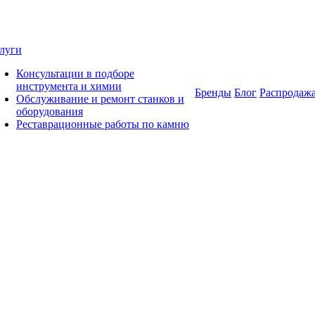
луги
Консультации в подборе
инструмента и химии
Бренды
Блог
Распродаж
Обслуживание и ремонт станков и
оборудования
Реставрационные работы по камню