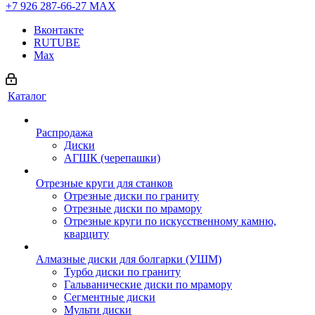
+7 926 287-66-27
МАХ
Вконтакте
RUTUBE
Max
Каталог
Распродажа
Диски
АГШК (черепашки)
Отрезные круги для станков
Отрезные диски по граниту
Отрезные диски по мрамору
Отрезные круги по искусственному камню,
кварциту
Алмазные диски для болгарки (УШМ)
Турбо диски по граниту
Гальванические диски по мрамору
Сегментные диски
Мульти диски