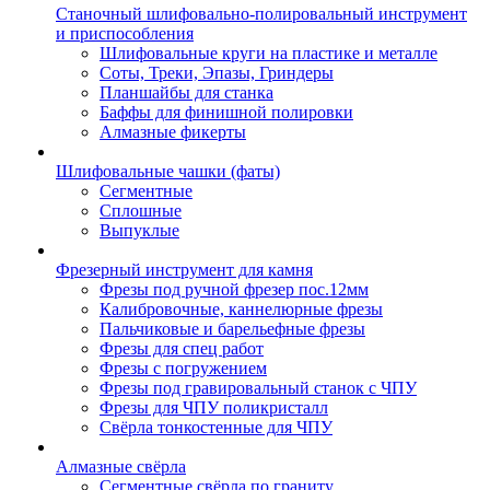
Станочный шлифовально-полировальный инструмент
и приспособления
Шлифовальные круги на пластике и металле
Соты, Треки, Эпазы, Гриндеры
Планшайбы для станка
Баффы для финишной полировки
Алмазные фикерты
Шлифовальные чашки (фаты)
Сегментные
Сплошные
Выпуклые
Фрезерный инструмент для камня
Фрезы под ручной фрезер пос.12мм
Калибровочные, каннелюрные фрезы
Пальчиковые и барельефные фрезы
Фрезы для спец работ
Фрезы с погружением
Фрезы под гравировальный станок с ЧПУ
Фрезы для ЧПУ поликристалл
Свёрла тонкостенные для ЧПУ
Алмазные свёрла
Сегментные свёрла по граниту