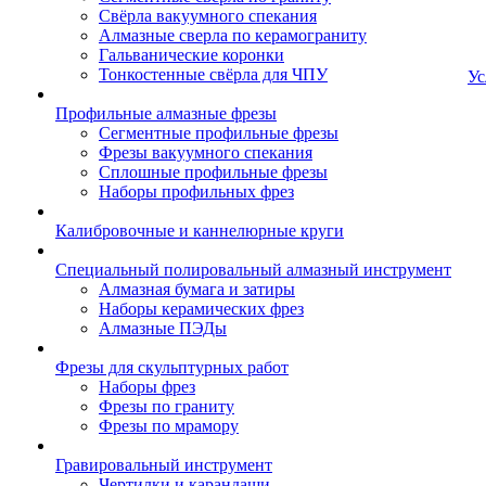
Свёрла вакуумного спекания
Алмазные сверла по керамограниту
Гальванические коронки
Тонкостенные свёрла для ЧПУ
Ус
Профильные алмазные фрезы
Сегментные профильные фрезы
Фрезы вакуумного спекания
Сплошные профильные фрезы
Наборы профильных фрез
Калибровочные и каннелюрные круги
Специальный полировальный алмазный инструмент
Алмазная бумага и затиры
Наборы керамических фрез
Алмазные ПЭДы
Фрезы для скульптурных работ
Наборы фрез
Фрезы по граниту
Фрезы по мрамору
Гравировальный инструмент
Чертилки и карандаши