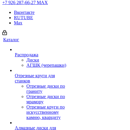
+7 926 287-66-27
МАХ
Вконтакте
RUTUBE
Max
Каталог
Распродажа
Диски
АГШК (черепашки)
Отрезные круги для
станков
Отрезные диски по
граниту
Отрезные диски по
мрамору
Отрезные круги по
искусственному
камню, кварциту
Алмазные диски для