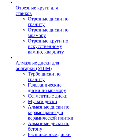
Отрезные круги для
станков
Отрезные диски по
граниту
Отрезные диски по
мрамору
Отрезные круги по
искусственному
камню, кварциту
Алмазные диски для
болгарки (УШМ)
Турбо диски по
граниту
Гальванические
диски по мрамору
Сегментные диски
Мульти диски
Алмазные диски по
керамограниту и
керамической плитки
Алмазные диски по
бетону
Расшивочные диски