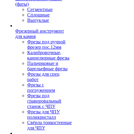
(фаты)
Сегментные
Сплошные
Выпуклые
Фрезерный инструмент
для камня
Фрезы под ручной
фрезер пос.12мм
Калибровочные,
каннелюрные фрезы
Пальчиковые и
барельефные фрезы
Фрезы для спец
работ
Фрезы с
погружением
Фрезы под
гравировальный
станок с ЧПУ
Фрезы для ЧПУ
поликристалл
Свёрла тонкостенные
для ЧПУ