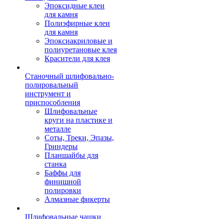
Эпоксидные клеи
для камня
Полиэфирные клеи
для камня
Эпоксиакриловые и
полиуретановые клея
Красители для клея
Станочный шлифовально-
полировальный
инструмент и
приспособления
Шлифовальные
круги на пластике и
металле
Соты, Треки, Эпазы,
Гриндеры
Планшайбы для
станка
Баффы для
финишной
полировки
Алмазные фикерты
Шлифовальные чашки