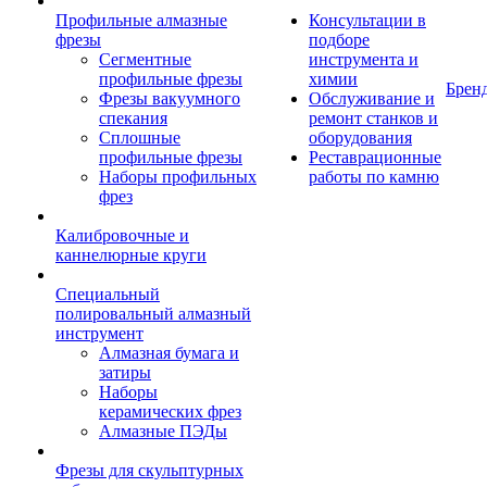
Профильные алмазные
Консультации в
фрезы
подборе
Сегментные
инструмента и
профильные фрезы
химии
Брен
Фрезы вакуумного
Обслуживание и
спекания
ремонт станков и
Сплошные
оборудования
профильные фрезы
Реставрационные
Наборы профильных
работы по камню
фрез
Калибровочные и
каннелюрные круги
Специальный
полировальный алмазный
инструмент
Алмазная бумага и
затиры
Наборы
керамических фрез
Алмазные ПЭДы
Фрезы для скульптурных