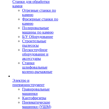
Станки для обработки
камня
Отрезные станки по
камню
Фрезерные станки по
камню
Полировальные
машины по камню
Б/У Оборудование
Строительные
пылесосы
Пескоструйное
оборудование и
аксессуары
Станки
шлифовальные
колено-рычажные
Электро и
пневмоинструмент
Гравировальные
машинки
Кантофрезеры
Пневматические
машинки (УШМ)