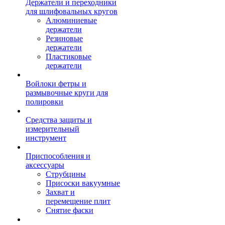
Держатели и переходники
для шлифовальных кругов
Алюминиевые
держатели
Резиновые
держатели
Пластиковые
держатели
Войлоки фетры и
размывочные круги для
полировки
Средства защиты и
измерительный
инструмент
Приспособления и
аксессуары
Струбцины
Присоски вакуумные
Захват и
перемещение плит
Снятие фаски