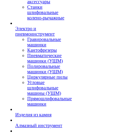
аксессуары
Станки
шлифовальные
колено-рычажные
Электро и
пневмоинструмент
Гравировальные
машинки
Кантофрезеры
Пневматические
машинки (УШМ)
Полировальные
машинки (УШМ)
Циркулярные пилы
Угловые
шлифовальные
машины (УШМ)
Прямошлифовальные
машинки
Изделия из камня
Алмазный инструмент