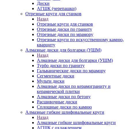
Диски
АГШК (черепашки)
Отрезные круги для станков
Назад
Отрезные круги для станков
Отрезные диски по граниту
Отрезные диски по мрамору
Отрезные круги по искусственному камню,
кварциту
Алмазные диски для болгарки (УШМ)
Назад
Алмазные диски для болгарки (УШМ)
Турбо диски по граниту
Гальванические диски по мрамору
Сегментные диски
Мульти диски
Алмазные диски по керамограниту и
керамической плитки
Алмазные диски по бетону
Расшивочные диски
Сплошные диски по камню
Алмазные гибкие шлифовальные круги
Назад
Алмазные гибкие шлифовальные круги
АГШК с охлаждением