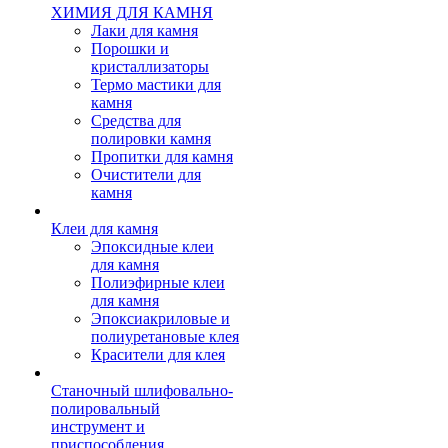
ХИМИЯ ДЛЯ КАМНЯ
Лаки для камня
Порошки и
кристаллизаторы
Термо мастики для
камня
Средства для
полировки камня
Пропитки для камня
Очистители для
камня
Клеи для камня
Эпоксидные клеи
для камня
Полиэфирные клеи
для камня
Эпоксиакриловые и
полиуретановые клея
Красители для клея
Станочный шлифовально-
полировальный
инструмент и
приспособления