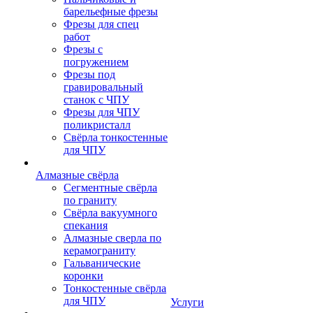
барельефные фрезы
Фрезы для спец
работ
Фрезы с
погружением
Фрезы под
гравировальный
станок с ЧПУ
Фрезы для ЧПУ
поликристалл
Свёрла тонкостенные
для ЧПУ
Алмазные свёрла
Сегментные свёрла
по граниту
Свёрла вакуумного
спекания
Алмазные сверла по
керамограниту
Гальванические
коронки
Тонкостенные свёрла
для ЧПУ
Услуги