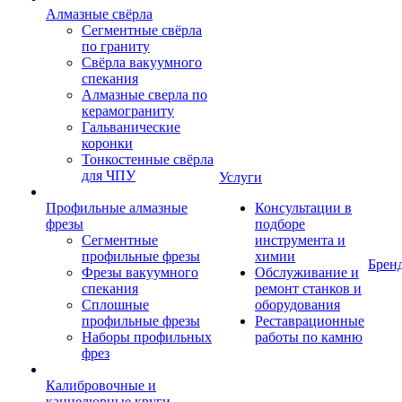
Алмазные свёрла
Сегментные свёрла
по граниту
Свёрла вакуумного
спекания
Алмазные сверла по
керамограниту
Гальванические
коронки
Тонкостенные свёрла
для ЧПУ
Услуги
Профильные алмазные
Консультации в
фрезы
подборе
Сегментные
инструмента и
профильные фрезы
химии
Брен
Фрезы вакуумного
Обслуживание и
спекания
ремонт станков и
Сплошные
оборудования
профильные фрезы
Реставрационные
Наборы профильных
работы по камню
фрез
Калибровочные и
каннелюрные круги