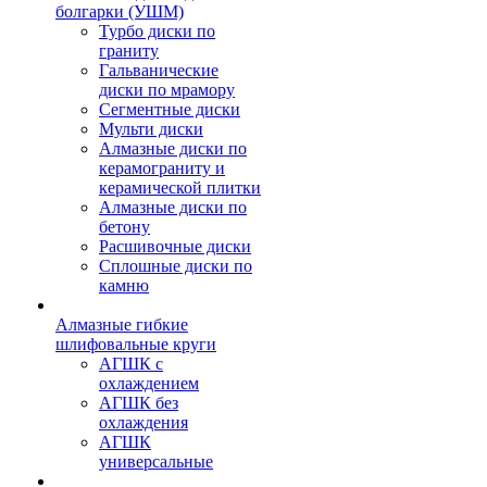
болгарки (УШМ)
Турбо диски по
граниту
Гальванические
диски по мрамору
Сегментные диски
Мульти диски
Алмазные диски по
керамограниту и
керамической плитки
Алмазные диски по
бетону
Расшивочные диски
Сплошные диски по
камню
Алмазные гибкие
шлифовальные круги
АГШК с
охлаждением
АГШК без
охлаждения
АГШК
универсальные