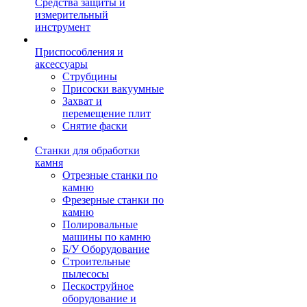
Средства защиты и
измерительный
инструмент
Приспособления и
аксессуары
Струбцины
Присоски вакуумные
Захват и
перемещение плит
Снятие фаски
Станки для обработки
камня
Отрезные станки по
камню
Фрезерные станки по
камню
Полировальные
машины по камню
Б/У Оборудование
Строительные
пылесосы
Пескоструйное
оборудование и