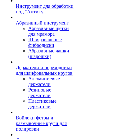
Инструмент для обработки
под "Антику"
Абразивный инструмент
Абразивные щетки
для мрамора
Шлифовальные
фибродиски
Абразивные чашки
(шарошки)
Держатели и переходники
для шлифовальных кругов
Алюминиевые
держатели
Резиновые
держатели
Пластиковые
держатели
Войлоки фетры и
размывочные круги для
полировки