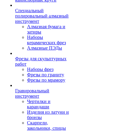
Специальный
полировальный алмазный
инструмент
Алмазная бумага и
затиры
Наборы
керамических фрез
Алмазные ПЭДы
Фрезы для скульптурных
работ
Наборы фрез
Фрезы по граниту
Фрезы по мрамору
Гравировальный
инструмент
Чертилки и
карандаши
Изделия из латуни и
бронзы
Скарпели,
закольники, спицы