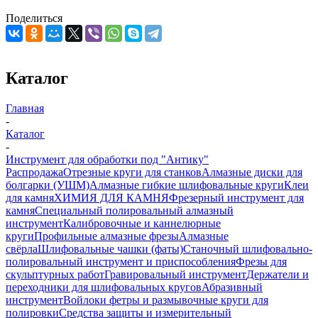
Поделиться
Каталог
Главная
-
Каталог
-
Инструмент для обработки под "Антику"
Распродажа
Отрезные круги для станков
Алмазные диски для
болгарки (УШМ)
Алмазные гибкие шлифовальные круги
Клеи
для камня
ХИМИЯ ДЛЯ КАМНЯ
Фрезерный инструмент для
камня
Специальный полировальный алмазный
инструмент
Калибровочные и каннелюрные
круги
Профильные алмазные фрезы
Алмазные
свёрла
Шлифовальные чашки (фаты)
Станочный шлифовально-
полировальный инструмент и приспособления
Фрезы для
скульптурных работ
Гравировальный инструмент
Держатели и
переходники для шлифовальных кругов
Абразивный
инструмент
Войлоки фетры и размывочные круги для
полировки
Средства защиты и измерительный