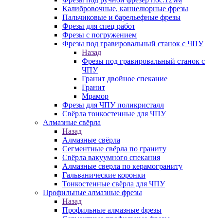
Калибровочные, каннелюрные фрезы
Пальчиковые и барельефные фрезы
Фрезы для спец работ
Фрезы с погружением
Фрезы под гравировальный станок с ЧПУ
Назад
Фрезы под гравировальный станок с
ЧПУ
Гранит двойное спекание
Гранит
Мрамор
Фрезы для ЧПУ поликристалл
Свёрла тонкостенные для ЧПУ
Алмазные свёрла
Назад
Алмазные свёрла
Сегментные свёрла по граниту
Свёрла вакуумного спекания
Алмазные сверла по керамограниту
Гальванические коронки
Тонкостенные свёрла для ЧПУ
Профильные алмазные фрезы
Назад
Профильные алмазные фрезы