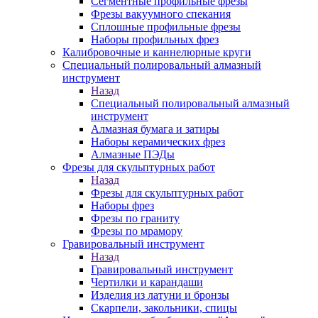
Сегментные профильные фрезы
Фрезы вакуумного спекания
Сплошные профильные фрезы
Наборы профильных фрез
Калибровочные и каннелюрные круги
Специальный полировальный алмазный
инструмент
Назад
Специальный полировальный алмазный
инструмент
Алмазная бумага и затиры
Наборы керамических фрез
Алмазные ПЭДы
Фрезы для скульптурных работ
Назад
Фрезы для скульптурных работ
Наборы фрез
Фрезы по граниту
Фрезы по мрамору
Гравировальный инструмент
Назад
Гравировальный инструмент
Чертилки и карандаши
Изделия из латуни и бронзы
Скарпели, закольники, спицы