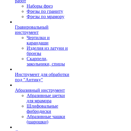
работ
Наборы фрез
Фрезы по граниту
Фрезы по мрамору
Гравировальный
инструмент
Чертилки и
карандаши
Изделия из латуни и
бронзы
Скарпели,
закольники, спицы
Инструмент для обработки
под "Антику"
Абразивный инструмент
Абразивные щетки
для мрамора
Шлифовальные
фибродиски
Абразивные чашки
(шарошки)