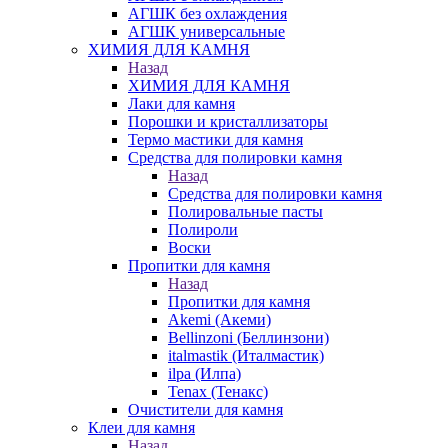
АГШК без охлаждения
АГШК универсальные
ХИМИЯ ДЛЯ КАМНЯ
Назад
ХИМИЯ ДЛЯ КАМНЯ
Лаки для камня
Порошки и кристаллизаторы
Термо мастики для камня
Средства для полировки камня
Назад
Средства для полировки камня
Полировальные пасты
Полироли
Воски
Пропитки для камня
Назад
Пропитки для камня
Akemi (Акеми)
Bellinzoni (Беллинзони)
italmastik (Италмастик)
ilpa (Илпа)
Tenax (Тенакс)
Очистители для камня
Клеи для камня
Назад