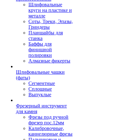
Шлифовальные
круги на пластике и
металле
Соты, Треки, Эпазы,
Гриндеры
Планшайбы для
станка
Баффы для
финишной
полировки
Алмазные фикерты
Шлифовальные чашки
(фаты)
Сегментные
Сплошные
Выпуклые
Фрезерный инструмент
для камня
Фрезы под ручной
фрезер пос.12мм
Калибровочные,
каннелюрные фрезы
Пальчиковые и