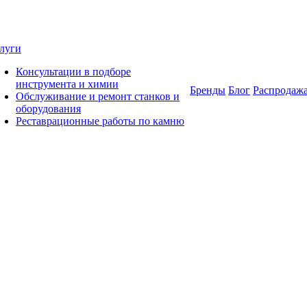
луги
Консультации в подборе
инструмента и химии
Бренды
Блог
Распродаж
Обслуживание и ремонт станков и
оборудования
Реставрационные работы по камню