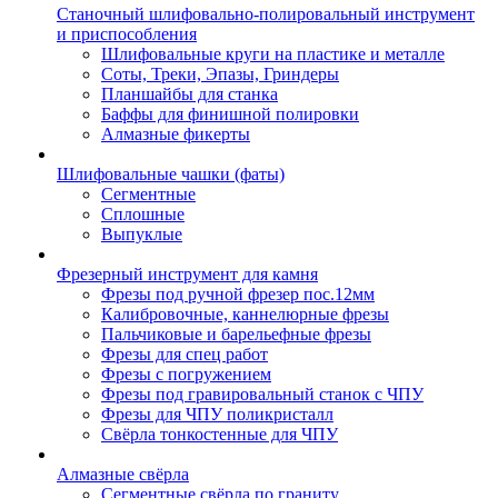
Станочный шлифовально-полировальный инструмент
и приспособления
Шлифовальные круги на пластике и металле
Соты, Треки, Эпазы, Гриндеры
Планшайбы для станка
Баффы для финишной полировки
Алмазные фикерты
Шлифовальные чашки (фаты)
Сегментные
Сплошные
Выпуклые
Фрезерный инструмент для камня
Фрезы под ручной фрезер пос.12мм
Калибровочные, каннелюрные фрезы
Пальчиковые и барельефные фрезы
Фрезы для спец работ
Фрезы с погружением
Фрезы под гравировальный станок с ЧПУ
Фрезы для ЧПУ поликристалл
Свёрла тонкостенные для ЧПУ
Алмазные свёрла
Сегментные свёрла по граниту