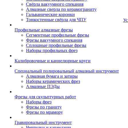
Свёрла вакуумного спекания
Алмазные сверла по керамограниту
Гальванические коронки
Тонкостенные свёрла для ЧПУ
Ус
Профильные алмазные фрезы
Сегментные профильные фрезы
Фрезы вакуумного спекания
Сплошные профильные фрезы
Наборы профильных фрез
Калибровочные и каннелюрные круги
Специальный полировальный алмазный инструмент
Алмазная бумага и затиры
Наборы керамических фрез
Алмазные ПЭДы
Фрезы для скульптурных работ
Наборы фрез
Фрезы по граниту
Фрезы по мрамору
Гравировальный инструмент
Чертилки и карандаши