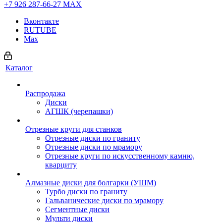
+7 926 287-66-27
МАХ
Вконтакте
RUTUBE
Max
Каталог
Распродажа
Диски
АГШК (черепашки)
Отрезные круги для станков
Отрезные диски по граниту
Отрезные диски по мрамору
Отрезные круги по искусственному камню,
кварциту
Алмазные диски для болгарки (УШМ)
Турбо диски по граниту
Гальванические диски по мрамору
Сегментные диски
Мульти диски