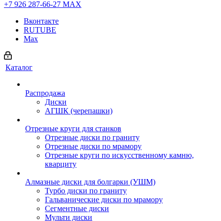
+7 926 287-66-27
МАХ
Вконтакте
RUTUBE
Max
Каталог
Распродажа
Диски
АГШК (черепашки)
Отрезные круги для станков
Отрезные диски по граниту
Отрезные диски по мрамору
Отрезные круги по искусственному камню,
кварциту
Алмазные диски для болгарки (УШМ)
Турбо диски по граниту
Гальванические диски по мрамору
Сегментные диски
Мульти диски