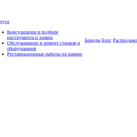
луги
Консультации в подборе
инструмента и химии
Бренды
Блог
Распродаж
Обслуживание и ремонт станков и
оборудования
Реставрационные работы по камню