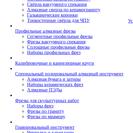
Свёрла вакуумного спекания
Алмазные сверла по керамограниту
Гальванические коронки
Тонкостенные свёрла для ЧПУ
Ус
Профильные алмазные фрезы
Сегментные профильные фрезы
Фрезы вакуумного спекания
Сплошные профильные фрезы
Наборы профильных фрез
Калибровочные и каннелюрные круги
Специальный полировальный алмазный инструмент
Алмазная бумага и затиры
Наборы керамических фрез
Алмазные ПЭДы
Фрезы для скульптурных работ
Наборы фрез
Фрезы по граниту
Фрезы по мрамору
Гравировальный инструмент
Чертилки и карандаши