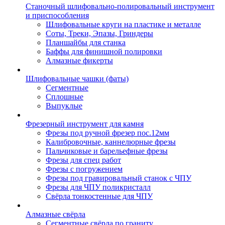
Станочный шлифовально-полировальный инструмент
и приспособления
Шлифовальные круги на пластике и металле
Соты, Треки, Эпазы, Гриндеры
Планшайбы для станка
Баффы для финишной полировки
Алмазные фикерты
Шлифовальные чашки (фаты)
Сегментные
Сплошные
Выпуклые
Фрезерный инструмент для камня
Фрезы под ручной фрезер пос.12мм
Калибровочные, каннелюрные фрезы
Пальчиковые и барельефные фрезы
Фрезы для спец работ
Фрезы с погружением
Фрезы под гравировальный станок с ЧПУ
Фрезы для ЧПУ поликристалл
Свёрла тонкостенные для ЧПУ
Алмазные свёрла
Сегментные свёрла по граниту