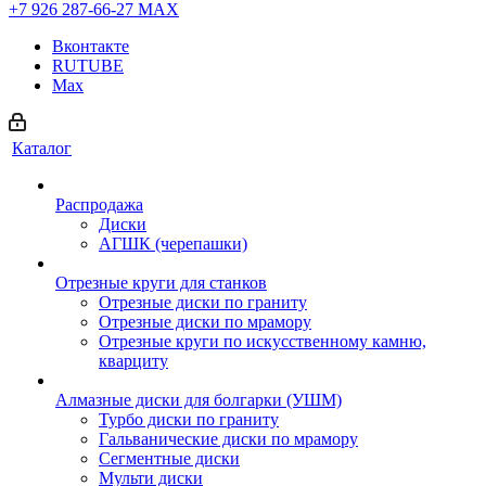
+7 926 287-66-27
МАХ
Вконтакте
RUTUBE
Max
Каталог
Распродажа
Диски
АГШК (черепашки)
Отрезные круги для станков
Отрезные диски по граниту
Отрезные диски по мрамору
Отрезные круги по искусственному камню,
кварциту
Алмазные диски для болгарки (УШМ)
Турбо диски по граниту
Гальванические диски по мрамору
Сегментные диски
Мульти диски