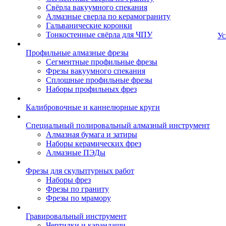
Свёрла вакуумного спекания
Алмазные сверла по керамограниту
Гальванические коронки
Тонкостенные свёрла для ЧПУ
Ус
Профильные алмазные фрезы
Сегментные профильные фрезы
Фрезы вакуумного спекания
Сплошные профильные фрезы
Наборы профильных фрез
Калибровочные и каннелюрные круги
Специальный полировальный алмазный инструмент
Алмазная бумага и затиры
Наборы керамических фрез
Алмазные ПЭДы
Фрезы для скульптурных работ
Наборы фрез
Фрезы по граниту
Фрезы по мрамору
Гравировальный инструмент
Чертилки и карандаши