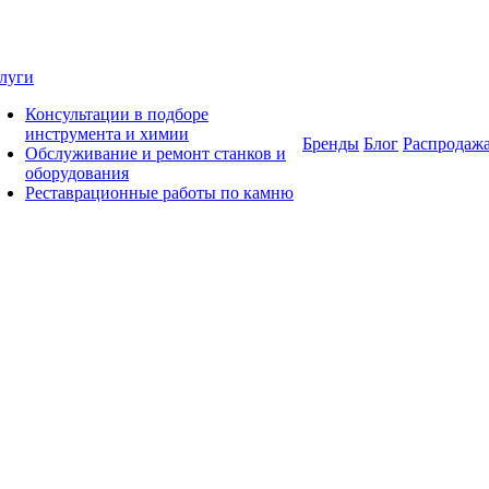
луги
Консультации в подборе
инструмента и химии
Бренды
Блог
Распродаж
Обслуживание и ремонт станков и
оборудования
Реставрационные работы по камню