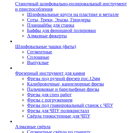
Станочный шлифовально-полировальный инструмент
и приспособления
Шлифовальные круги на пластике и металле
Соты, Треки, Эпазы, Гриндеры
Планшайбы для станка
Баффы для финишной полировки
Алмазные фикерты
Шлифовальные чашки (фаты)
Сегментные
Сплошные
Выпуклые
Фрезерный инструмент для камня
Фрезы под ручной фрезер пос.12мм
Калибровочные, каннелюрные фрезы
Пальчиковые и барельефные фрезы
Фрезы для спец работ
Фрезы с погружением
Фрезы под гравировальный станок с ЧПУ
Фрезы для ЧПУ поликристалл
Свёрла тонкостенные для ЧПУ
Алмазные свёрла
Сегментные свёрла по граниту