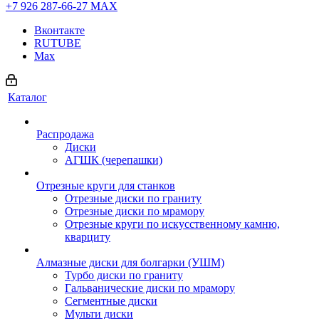
+7 926 287-66-27
МАХ
Вконтакте
RUTUBE
Max
Каталог
Распродажа
Диски
АГШК (черепашки)
Отрезные круги для станков
Отрезные диски по граниту
Отрезные диски по мрамору
Отрезные круги по искусственному камню,
кварциту
Алмазные диски для болгарки (УШМ)
Турбо диски по граниту
Гальванические диски по мрамору
Сегментные диски
Мульти диски