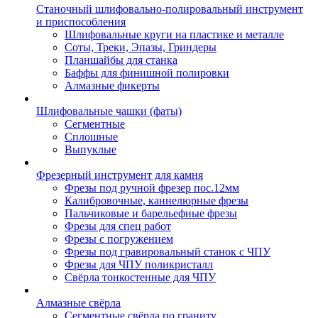
Станочный шлифовально-полировальный инструмент
и приспособления
Шлифовальные круги на пластике и металле
Соты, Треки, Эпазы, Гриндеры
Планшайбы для станка
Баффы для финишной полировки
Алмазные фикерты
Шлифовальные чашки (фаты)
Сегментные
Сплошные
Выпуклые
Фрезерный инструмент для камня
Фрезы под ручной фрезер пос.12мм
Калибровочные, каннелюрные фрезы
Пальчиковые и барельефные фрезы
Фрезы для спец работ
Фрезы с погружением
Фрезы под гравировальный станок с ЧПУ
Фрезы для ЧПУ поликристалл
Свёрла тонкостенные для ЧПУ
Алмазные свёрла
Сегментные свёрла по граниту