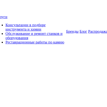
луги
Консультации в подборе
инструмента и химии
Бренды
Блог
Распродаж
Обслуживание и ремонт станков и
оборудования
Реставрационные работы по камню