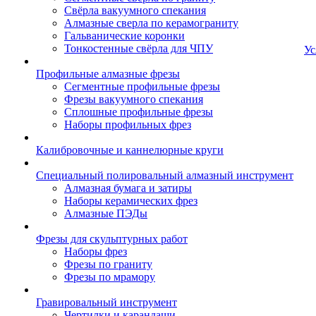
Свёрла вакуумного спекания
Алмазные сверла по керамограниту
Гальванические коронки
Тонкостенные свёрла для ЧПУ
Ус
Профильные алмазные фрезы
Сегментные профильные фрезы
Фрезы вакуумного спекания
Сплошные профильные фрезы
Наборы профильных фрез
Калибровочные и каннелюрные круги
Специальный полировальный алмазный инструмент
Алмазная бумага и затиры
Наборы керамических фрез
Алмазные ПЭДы
Фрезы для скульптурных работ
Наборы фрез
Фрезы по граниту
Фрезы по мрамору
Гравировальный инструмент
Чертилки и карандаши