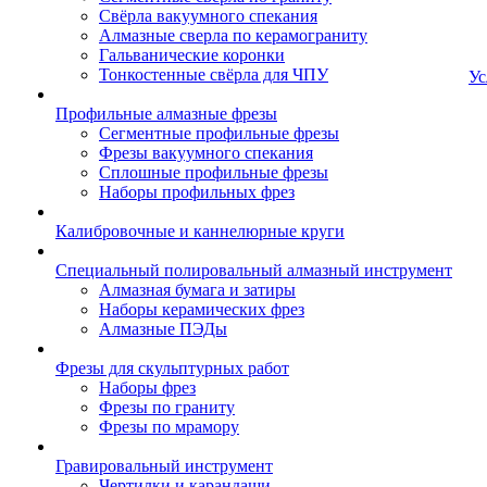
Свёрла вакуумного спекания
Алмазные сверла по керамограниту
Гальванические коронки
Тонкостенные свёрла для ЧПУ
Ус
Профильные алмазные фрезы
Сегментные профильные фрезы
Фрезы вакуумного спекания
Сплошные профильные фрезы
Наборы профильных фрез
Калибровочные и каннелюрные круги
Специальный полировальный алмазный инструмент
Алмазная бумага и затиры
Наборы керамических фрез
Алмазные ПЭДы
Фрезы для скульптурных работ
Наборы фрез
Фрезы по граниту
Фрезы по мрамору
Гравировальный инструмент
Чертилки и карандаши