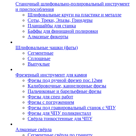
Станочный шлифовально-полировальный инструмент
и приспособления
Шлифовальные круги на пластике и металле
Соты, Треки, Эпазы, Гриндеры
Планшайбы для станка
Баффы для финишной полировки
Алмазные фикерты
Шлифовальные чашки (фаты)
Сегментные
Сплошные
Выпуклые
Фрезерный инструмент для камня
Фрезы под ручной фрезер пос.12мм
Калибровочные, каннелюрные фрезы
Пальчиковые и барельефные фрезы
Фрезы для спец работ
Фрезы с погружением
Фрезы под гравировальный станок с ЧПУ
Фрезы для ЧПУ поликристалл
Свёрла тонкостенные для ЧПУ
Алмазные свёрла
Сегментные свёрла по граниту