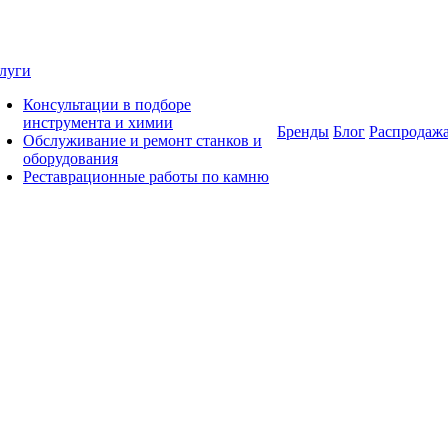
луги
Консультации в подборе
инструмента и химии
Бренды
Блог
Распродаж
Обслуживание и ремонт станков и
оборудования
Реставрационные работы по камню