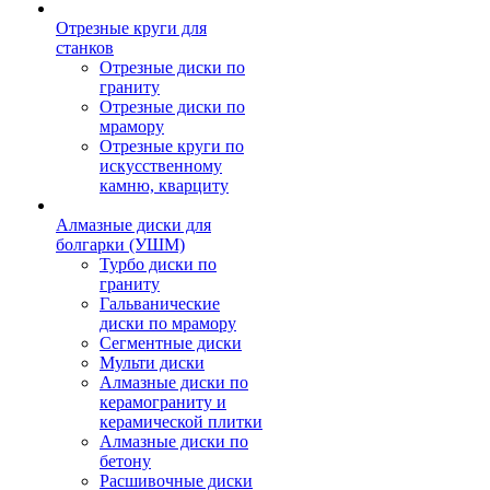
Отрезные круги для
станков
Отрезные диски по
граниту
Отрезные диски по
мрамору
Отрезные круги по
искусственному
камню, кварциту
Алмазные диски для
болгарки (УШМ)
Турбо диски по
граниту
Гальванические
диски по мрамору
Сегментные диски
Мульти диски
Алмазные диски по
керамограниту и
керамической плитки
Алмазные диски по
бетону
Расшивочные диски