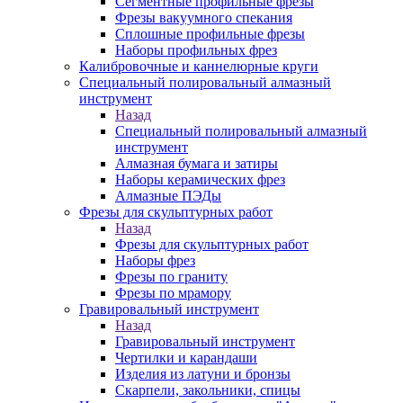
Сегментные профильные фрезы
Фрезы вакуумного спекания
Сплошные профильные фрезы
Наборы профильных фрез
Калибровочные и каннелюрные круги
Специальный полировальный алмазный
инструмент
Назад
Специальный полировальный алмазный
инструмент
Алмазная бумага и затиры
Наборы керамических фрез
Алмазные ПЭДы
Фрезы для скульптурных работ
Назад
Фрезы для скульптурных работ
Наборы фрез
Фрезы по граниту
Фрезы по мрамору
Гравировальный инструмент
Назад
Гравировальный инструмент
Чертилки и карандаши
Изделия из латуни и бронзы
Скарпели, закольники, спицы