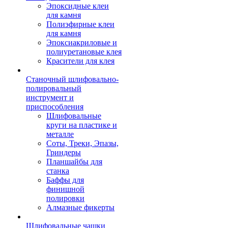
Эпоксидные клеи
для камня
Полиэфирные клеи
для камня
Эпоксиакриловые и
полиуретановые клея
Красители для клея
Станочный шлифовально-
полировальный
инструмент и
приспособления
Шлифовальные
круги на пластике и
металле
Соты, Треки, Эпазы,
Гриндеры
Планшайбы для
станка
Баффы для
финишной
полировки
Алмазные фикерты
Шлифовальные чашки