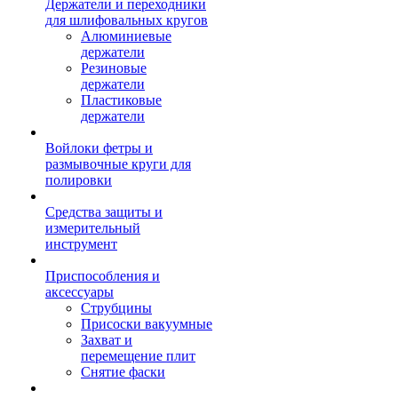
Держатели и переходники
для шлифовальных кругов
Алюминиевые
держатели
Резиновые
держатели
Пластиковые
держатели
Войлоки фетры и
размывочные круги для
полировки
Средства защиты и
измерительный
инструмент
Приспособления и
аксессуары
Струбцины
Присоски вакуумные
Захват и
перемещение плит
Снятие фаски