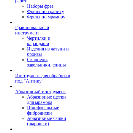
работ
Наборы фрез
Фрезы по граниту
Фрезы по мрамору
Гравировальный
инструмент
Чертилки и
карандаши
Изделия из латуни и
бронзы
Скарпели,
закольники, спицы
Инструмент для обработки
под "Антику"
Абразивный инструмент
Абразивные щетки
для мрамора
Шлифовальные
фибродиски
Абразивные чашки
(шарошки)