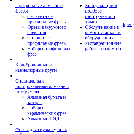
Профильные алмазные
Консультации в
фрезы
подборе
Сегментные
инструмента и
профильные фрезы
химии
Брен
Фрезы вакуумного
Обслуживание и
спекания
ремонт станков и
Сплошные
оборудования
профильные фрезы
Реставрационные
Наборы профильных
работы по камню
фрез
Калибровочные и
каннелюрные круги
Специальный
полировальный алмазный
инструмент
Алмазная бумага и
затиры
Наборы
керамических фрез
Алмазные ПЭДы
Фрезы для скульптурных