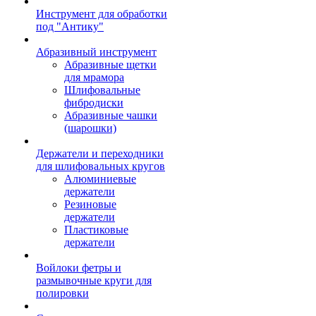
Инструмент для обработки
под "Антику"
Абразивный инструмент
Абразивные щетки
для мрамора
Шлифовальные
фибродиски
Абразивные чашки
(шарошки)
Держатели и переходники
для шлифовальных кругов
Алюминиевые
держатели
Резиновые
держатели
Пластиковые
держатели
Войлоки фетры и
размывочные круги для
полировки