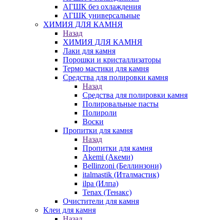
АГШК без охлаждения
АГШК универсальные
ХИМИЯ ДЛЯ КАМНЯ
Назад
ХИМИЯ ДЛЯ КАМНЯ
Лаки для камня
Порошки и кристаллизаторы
Термо мастики для камня
Средства для полировки камня
Назад
Средства для полировки камня
Полировальные пасты
Полироли
Воски
Пропитки для камня
Назад
Пропитки для камня
Akemi (Акеми)
Bellinzoni (Беллинзони)
italmastik (Италмастик)
ilpa (Илпа)
Tenax (Тенакс)
Очистители для камня
Клеи для камня
Назад