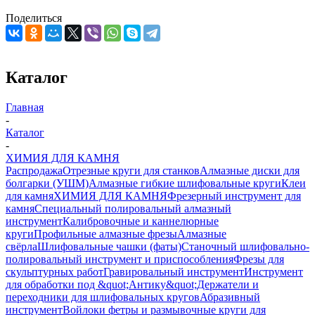
Поделиться
Каталог
Главная
-
Каталог
-
ХИМИЯ ДЛЯ КАМНЯ
Распродажа
Отрезные круги для станков
Алмазные диски для
болгарки (УШМ)
Алмазные гибкие шлифовальные круги
Клеи
для камня
ХИМИЯ ДЛЯ КАМНЯ
Фрезерный инструмент для
камня
Специальный полировальный алмазный
инструмент
Калибровочные и каннелюрные
круги
Профильные алмазные фрезы
Алмазные
свёрла
Шлифовальные чашки (фаты)
Станочный шлифовально-
полировальный инструмент и приспособления
Фрезы для
скульптурных работ
Гравировальный инструмент
Инструмент
для обработки под &quot;Антику&quot;
Держатели и
переходники для шлифовальных кругов
Абразивный
инструмент
Войлоки фетры и размывочные круги для