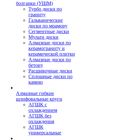
болгарки (УШМ)
Турбо диски по
граниту
Гальванические
диски по мрамору
Сегментные диски
Мульти диски
Алмазные диски по
керамограниту и
керамической плитки
Алмазные диски по
бетону
Расшивочные диски
Сплошные диски по
камню
Алмазные гибкие
шлифовальные круги
АГШК с
охлаждением
АГШК без
охлаждения
АГШК
универсальные