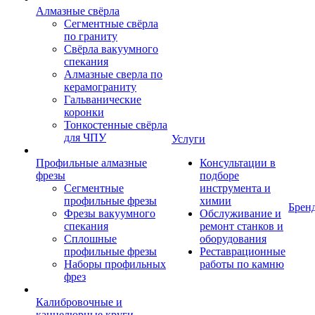
Алмазные свёрла
Сегментные свёрла
по граниту
Свёрла вакуумного
спекания
Алмазные сверла по
керамограниту
Гальванические
коронки
Тонкостенные свёрла
для ЧПУ
Услуги
Профильные алмазные
Консультации в
фрезы
подборе
Сегментные
инструмента и
профильные фрезы
химии
Брен
Фрезы вакуумного
Обслуживание и
спекания
ремонт станков и
Сплошные
оборудования
профильные фрезы
Реставрационные
Наборы профильных
работы по камню
фрез
Калибровочные и
каннелюрные круги