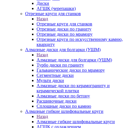
Диски
АГШК (черепашки)
Отрезные круги для станков
Назад
Отрезные круги для станков
Отрезные диски по граниту
Отрезные диски по мрамору
Отрезные круги по искусственному камню,
кварциту
Алмазные диски для болгарки (УШМ)
Назад
Алмазные диски для болгарки (УШМ)
Турбо диски по граниту
Гальванические диски по мрамору
Сегментные диски
Мульти диски
Алмазные диски по керамограниту и
керамической плитки
Алмазные диски по бетону
Расшивочные диски
Сплошные диски по камню
Алмазные гибкие шлифовальные круги
Назад
Алмазные гибкие шлифовальные круги
АГШК с охлаждением