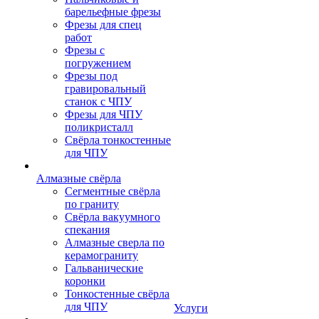
барельефные фрезы
Фрезы для спец
работ
Фрезы с
погружением
Фрезы под
гравировальный
станок с ЧПУ
Фрезы для ЧПУ
поликристалл
Свёрла тонкостенные
для ЧПУ
Алмазные свёрла
Сегментные свёрла
по граниту
Свёрла вакуумного
спекания
Алмазные сверла по
керамограниту
Гальванические
коронки
Тонкостенные свёрла
для ЧПУ
Услуги