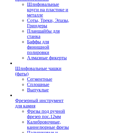
Шлифовальные
круги на пластике и
металле
Соты, Треки, Эпазы,
Гриндеры
Планшайбы для
станка
Баффы для
финишной
полировки
Алмазные фикерты
Шлифовальные чашки
(фаты)
Сегментные
Сплошные
Выпуклые
Фрезерный инструмент
для камня
Фрезы под ручной
фрезер пос.12мм
Калибровочные,
каннелюрные фрезы
Пальчиковые и