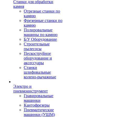
Станки для обработки
камня
Отрезные станки по
камню
Фрезерные станки по
камню
Полировальные
машины по камню
Б/У Оборудование
Строительные
пылесосы
Пескоструйное
оборудование и
аксессуары
Станки
шлифовальные
колено-рычажные
Электро и
пневмоинструмент
Гравировальные
машинки
Кантофрезеры
Пневматические
машинки (УШМ)