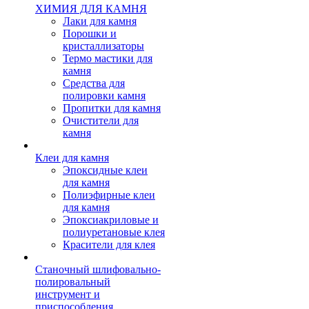
ХИМИЯ ДЛЯ КАМНЯ
Лаки для камня
Порошки и
кристаллизаторы
Термо мастики для
камня
Средства для
полировки камня
Пропитки для камня
Очистители для
камня
Клеи для камня
Эпоксидные клеи
для камня
Полиэфирные клеи
для камня
Эпоксиакриловые и
полиуретановые клея
Красители для клея
Станочный шлифовально-
полировальный
инструмент и
приспособления