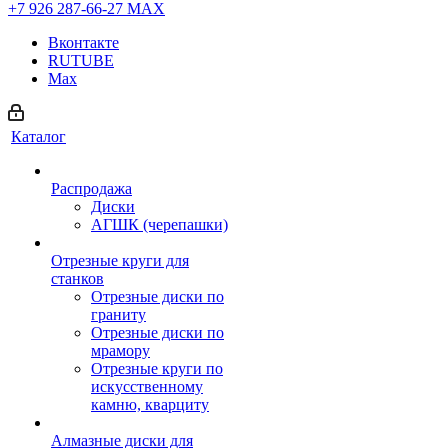
+7 926 287-66-27
МАХ
Вконтакте
RUTUBE
Max
Каталог
Распродажа
Диски
АГШК (черепашки)
Отрезные круги для
станков
Отрезные диски по
граниту
Отрезные диски по
мрамору
Отрезные круги по
искусственному
камню, кварциту
Алмазные диски для