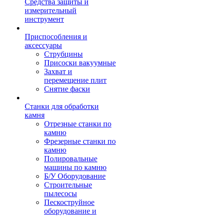
Средства защиты и
измерительный
инструмент
Приспособления и
аксессуары
Струбцины
Присоски вакуумные
Захват и
перемещение плит
Снятие фаски
Станки для обработки
камня
Отрезные станки по
камню
Фрезерные станки по
камню
Полировальные
машины по камню
Б/У Оборудование
Строительные
пылесосы
Пескоструйное
оборудование и