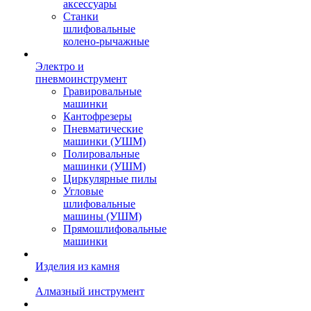
аксессуары
Станки
шлифовальные
колено-рычажные
Электро и
пневмоинструмент
Гравировальные
машинки
Кантофрезеры
Пневматические
машинки (УШМ)
Полировальные
машинки (УШМ)
Циркулярные пилы
Угловые
шлифовальные
машины (УШМ)
Прямошлифовальные
машинки
Изделия из камня
Алмазный инструмент