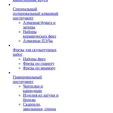
Специальный
полировальный алмазный
инструмент
Алмазная бумага и
затиры
Наборы
керамических фрез
Алмазные ПЭДы
Фрезы для скульптурных
работ
Наборы фрез
Фрезы по граниту
Фрезы по мрамору
Гравировальный
инструмент
Чертилки и
карандаши
Изделия из латуни и
бронзы
Скарпели,
закольники, спицы