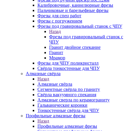
Калибровочные, каннелюрные фрезы
Пальчиковые и барельефные фрезы
Фрезы для спец работ
Фрезы с погружением
Фрезы под гравировальный станок с ЧПУ
Назад
Фрезы под гравировальный станок с
ЧПУ
Гранит двойное спекание
Гранит
Мрамор
Фрезы для ЧПУ поликристалл
Свёрла тонкостенные для ЧПУ
Алмазные свёрла
Назад
Алмазные свёрла
Сегментные свёрла по граниту
Свёрла вакуумного спекания
Алмазные сверла по керамограниту
Гальванические коронки
Тонкостенные свёрла для ЧПУ
Профильные алмазные фрезы
Назад
Профильные алмазные фрезы