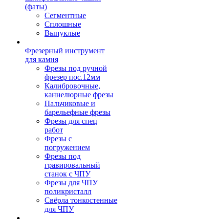
(фаты)
Сегментные
Сплошные
Выпуклые
Фрезерный инструмент
для камня
Фрезы под ручной
фрезер пос.12мм
Калибровочные,
каннелюрные фрезы
Пальчиковые и
барельефные фрезы
Фрезы для спец
работ
Фрезы с
погружением
Фрезы под
гравировальный
станок с ЧПУ
Фрезы для ЧПУ
поликристалл
Свёрла тонкостенные
для ЧПУ