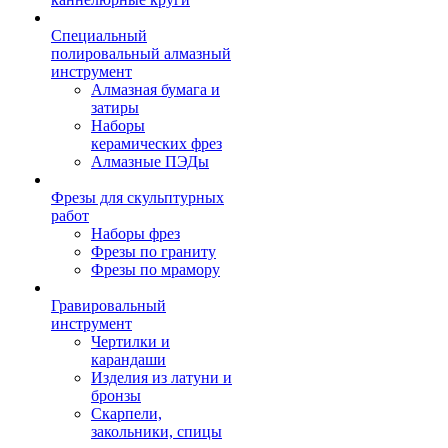
Специальный
полировальный алмазный
инструмент
Алмазная бумага и
затиры
Наборы
керамических фрез
Алмазные ПЭДы
Фрезы для скульптурных
работ
Наборы фрез
Фрезы по граниту
Фрезы по мрамору
Гравировальный
инструмент
Чертилки и
карандаши
Изделия из латуни и
бронзы
Скарпели,
закольники, спицы