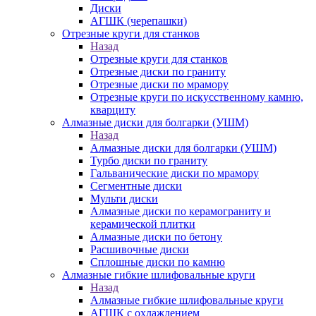
Диски
АГШК (черепашки)
Отрезные круги для станков
Назад
Отрезные круги для станков
Отрезные диски по граниту
Отрезные диски по мрамору
Отрезные круги по искусственному камню,
кварциту
Алмазные диски для болгарки (УШМ)
Назад
Алмазные диски для болгарки (УШМ)
Турбо диски по граниту
Гальванические диски по мрамору
Сегментные диски
Мульти диски
Алмазные диски по керамограниту и
керамической плитки
Алмазные диски по бетону
Расшивочные диски
Сплошные диски по камню
Алмазные гибкие шлифовальные круги
Назад
Алмазные гибкие шлифовальные круги
АГШК с охлаждением