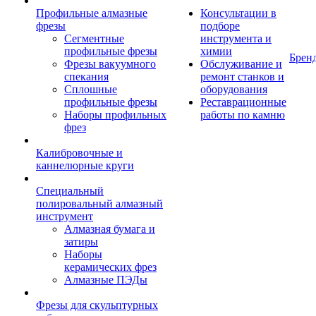
Профильные алмазные
Консультации в
фрезы
подборе
Сегментные
инструмента и
профильные фрезы
химии
Брен
Фрезы вакуумного
Обслуживание и
спекания
ремонт станков и
Сплошные
оборудования
профильные фрезы
Реставрационные
Наборы профильных
работы по камню
фрез
Калибровочные и
каннелюрные круги
Специальный
полировальный алмазный
инструмент
Алмазная бумага и
затиры
Наборы
керамических фрез
Алмазные ПЭДы
Фрезы для скульптурных