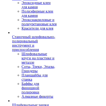
Эпоксидные клеи
для камня
Полиэфирные клеи
для камня
Эпоксиакриловые и
полиуретановые клея
Красители для клея
Станочный шлифовально-
полировальный
инструмент и
приспособления
Шлифовальные
круги на пластике и
металле
Соты, Треки, Эпазы,
Гриндеры
Планшайбы для
станка
Баффы для
финишной
полировки
Алмазные фикерты
Шлифовальные чашки