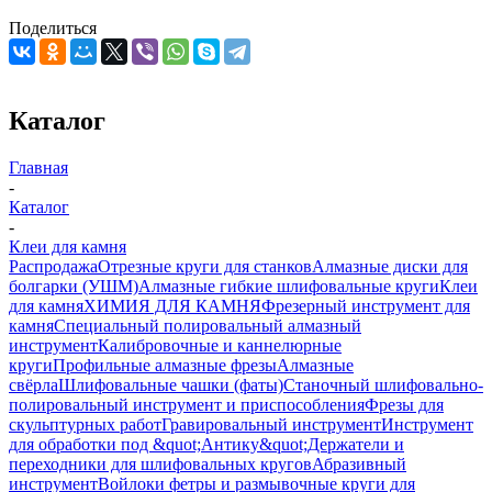
Поделиться
Каталог
Главная
-
Каталог
-
Клеи для камня
Распродажа
Отрезные круги для станков
Алмазные диски для
болгарки (УШМ)
Алмазные гибкие шлифовальные круги
Клеи
для камня
ХИМИЯ ДЛЯ КАМНЯ
Фрезерный инструмент для
камня
Специальный полировальный алмазный
инструмент
Калибровочные и каннелюрные
круги
Профильные алмазные фрезы
Алмазные
свёрла
Шлифовальные чашки (фаты)
Станочный шлифовально-
полировальный инструмент и приспособления
Фрезы для
скульптурных работ
Гравировальный инструмент
Инструмент
для обработки под &quot;Антику&quot;
Держатели и
переходники для шлифовальных кругов
Абразивный
инструмент
Войлоки фетры и размывочные круги для