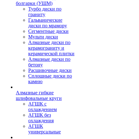
болгарки (УШМ)
Турбо диски по
граниту
Гальванические
диски по мрамору
Сегментные диски
Мульти диски
Алмазные диски по
керамограниту и
керамической плитки
Алмазные диски по
бетону
Расшивочные диски
Сплошные диски по
камню
Алмазные гибкие
шлифовальные круги
АГШК с
охлаждением
АГШК без
охлаждения
АГШК
универсальные