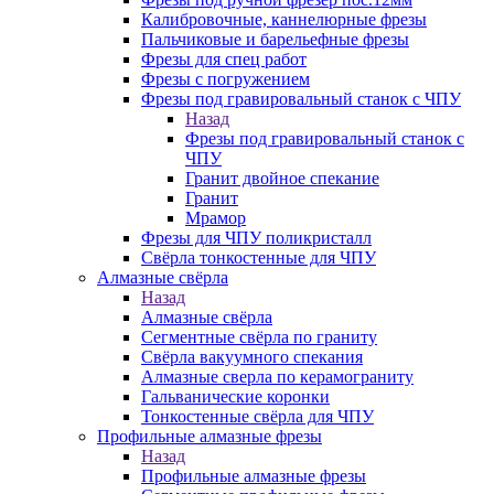
Калибровочные, каннелюрные фрезы
Пальчиковые и барельефные фрезы
Фрезы для спец работ
Фрезы с погружением
Фрезы под гравировальный станок с ЧПУ
Назад
Фрезы под гравировальный станок с
ЧПУ
Гранит двойное спекание
Гранит
Мрамор
Фрезы для ЧПУ поликристалл
Свёрла тонкостенные для ЧПУ
Алмазные свёрла
Назад
Алмазные свёрла
Сегментные свёрла по граниту
Свёрла вакуумного спекания
Алмазные сверла по керамограниту
Гальванические коронки
Тонкостенные свёрла для ЧПУ
Профильные алмазные фрезы
Назад
Профильные алмазные фрезы