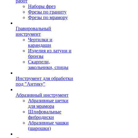
работ
Наборы фрез
Фрезы по граниту
Фрезы по мрамору
Гравировальный
инструмент
Чертилки и
карандаши
Изделия из латуни и
бронзы
Скарпели,
закольники, спицы
Инструмент для обработки
под "Антику"
Абразивный инструмент
Абразивные щетки
для мрамора
Шлифовальные
фибродиски
Абразивные чашки
(шарошки)