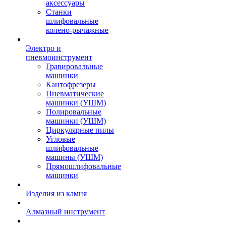
аксессуары
Станки
шлифовальные
колено-рычажные
Электро и
пневмоинструмент
Гравировальные
машинки
Кантофрезеры
Пневматические
машинки (УШМ)
Полировальные
машинки (УШМ)
Циркулярные пилы
Угловые
шлифовальные
машины (УШМ)
Прямошлифовальные
машинки
Изделия из камня
Алмазный инструмент