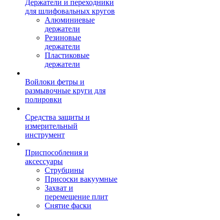
Держатели и переходники
для шлифовальных кругов
Алюминиевые
держатели
Резиновые
держатели
Пластиковые
держатели
Войлоки фетры и
размывочные круги для
полировки
Средства защиты и
измерительный
инструмент
Приспособления и
аксессуары
Струбцины
Присоски вакуумные
Захват и
перемещение плит
Снятие фаски