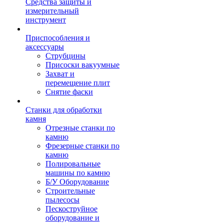
Средства защиты и
измерительный
инструмент
Приспособления и
аксессуары
Струбцины
Присоски вакуумные
Захват и
перемещение плит
Снятие фаски
Станки для обработки
камня
Отрезные станки по
камню
Фрезерные станки по
камню
Полировальные
машины по камню
Б/У Оборудование
Строительные
пылесосы
Пескоструйное
оборудование и