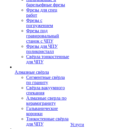
барельефные фрезы
Фрезы для спец
работ
Фрезы с
погружением
Фрезы под
гравировальный
станок с ЧПУ
Фрезы для ЧПУ
поликристалл
Свёрла тонкостенные
для ЧПУ
Алмазные свёрла
Сегментные свёрла
по граниту
Свёрла вакуумного
спекания
Алмазные сверла по
керамограниту
Гальванические
коронки
Тонкостенные свёрла
для ЧПУ
Услуги