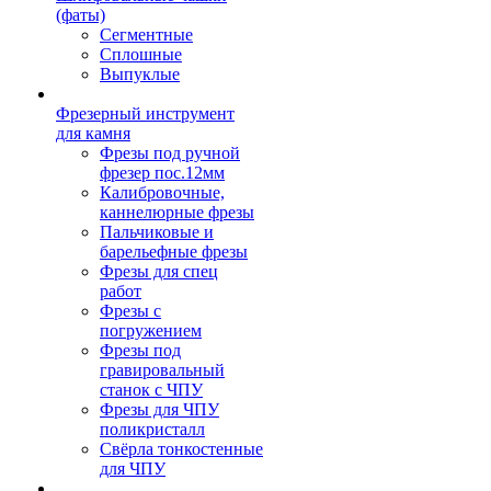
(фаты)
Сегментные
Сплошные
Выпуклые
Фрезерный инструмент
для камня
Фрезы под ручной
фрезер пос.12мм
Калибровочные,
каннелюрные фрезы
Пальчиковые и
барельефные фрезы
Фрезы для спец
работ
Фрезы с
погружением
Фрезы под
гравировальный
станок с ЧПУ
Фрезы для ЧПУ
поликристалл
Свёрла тонкостенные
для ЧПУ