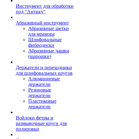
Инструмент для обработки
под "Антику"
Абразивный инструмент
Абразивные щетки
для мрамора
Шлифовальные
фибродиски
Абразивные чашки
(шарошки)
Держатели и переходники
для шлифовальных кругов
Алюминиевые
держатели
Резиновые
держатели
Пластиковые
держатели
Войлоки фетры и
размывочные круги для
полировки