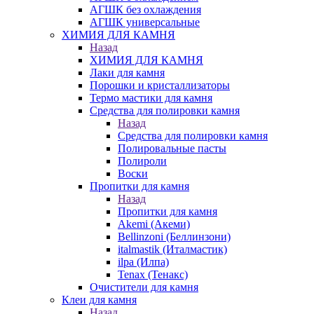
АГШК без охлаждения
АГШК универсальные
ХИМИЯ ДЛЯ КАМНЯ
Назад
ХИМИЯ ДЛЯ КАМНЯ
Лаки для камня
Порошки и кристаллизаторы
Термо мастики для камня
Средства для полировки камня
Назад
Средства для полировки камня
Полировальные пасты
Полироли
Воски
Пропитки для камня
Назад
Пропитки для камня
Akemi (Акеми)
Bellinzoni (Беллинзони)
italmastik (Италмастик)
ilpa (Илпа)
Tenax (Тенакс)
Очистители для камня
Клеи для камня
Назад