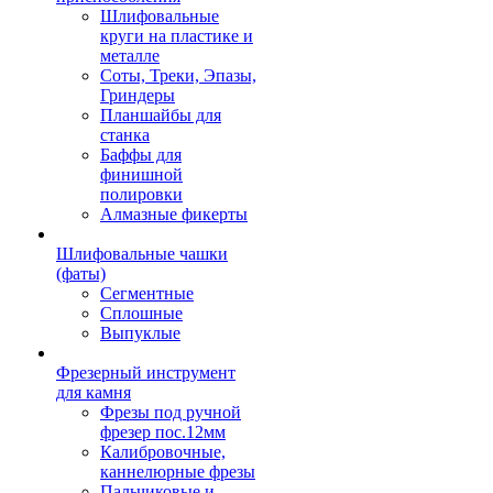
Шлифовальные
круги на пластике и
металле
Соты, Треки, Эпазы,
Гриндеры
Планшайбы для
станка
Баффы для
финишной
полировки
Алмазные фикерты
Шлифовальные чашки
(фаты)
Сегментные
Сплошные
Выпуклые
Фрезерный инструмент
для камня
Фрезы под ручной
фрезер пос.12мм
Калибровочные,
каннелюрные фрезы
Пальчиковые и