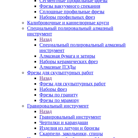
Сегментные профильные фрезы
Фрезы вакуумного спекания
Сплошные профильные фрезы
Наборы профильных фрез
Калибровочные и каннелюрные круги
Специальный полировальный алмазный
инструмент
Назад
Специальный полировальный алмазный
инструмент
Алмазная бумага и затиры
Наборы керамических фрез
Алмазные ПЭДы
Фрезы для скульптурных работ
Назад
Фрезы для скульптурных работ
Наборы фрез
Фрезы по граниту
Фрезы по мрамору
Гравировальный инструмент
Назад
Гравировальный инструмент
Чертилки и карандаши
Изделия из латуни и бронзы
Скарпели, закольники, спицы