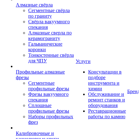
Алмазные свёрла
Сегментные свёрла
по граниту
Свёрла вакуумного
спекания
Алмазные сверла по
керамограниту
Гальванические
коронки
Тонкостенные свёрла
для ЧПУ
Услуги
Профильные алмазные
Консультации в
фрезы
подборе
Сегментные
инструмента и
профильные фрезы
химии
Брен
Фрезы вакуумного
Обслуживание и
спекания
ремонт станков и
Сплошные
оборудования
профильные фрезы
Реставрационные
Наборы профильных
работы по камню
фрез
Калибровочные и
каннелюрные круги