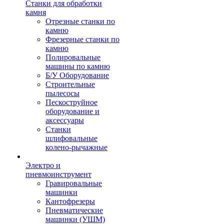
Станки для обработки
камня
Отрезные станки по
камню
Фрезерные станки по
камню
Полировальные
машины по камню
Б/У Оборудование
Строительные
пылесосы
Пескоструйное
оборудование и
аксессуары
Станки
шлифовальные
колено-рычажные
Электро и
пневмоинструмент
Гравировальные
машинки
Кантофрезеры
Пневматические
машинки (УШМ)