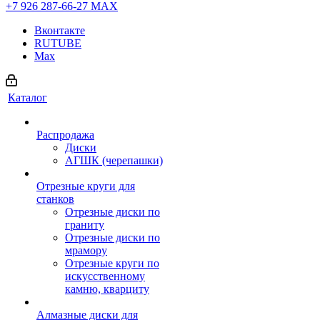
+7 926 287-66-27
МАХ
Вконтакте
RUTUBE
Max
Каталог
Распродажа
Диски
АГШК (черепашки)
Отрезные круги для
станков
Отрезные диски по
граниту
Отрезные диски по
мрамору
Отрезные круги по
искусственному
камню, кварциту
Алмазные диски для