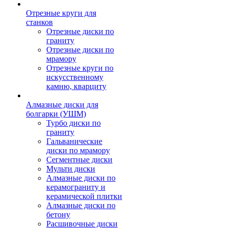
Отрезные круги для
станков
Отрезные диски по
граниту
Отрезные диски по
мрамору
Отрезные круги по
искусственному
камню, кварциту
Алмазные диски для
болгарки (УШМ)
Турбо диски по
граниту
Гальванические
диски по мрамору
Сегментные диски
Мульти диски
Алмазные диски по
керамограниту и
керамической плитки
Алмазные диски по
бетону
Расшивочные диски