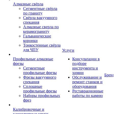
Алмазные свёрла
Сегментные свёрла
по граниту
Свёрла вакуумного
спекания
Алмазные сверла по
керамограниту
Гальванические
коронки
Тонкостенные свёрла
для ЧПУ
Услуги
Профильные алмазные
Консультации в
фрезы
подборе
Сегментные
инструмента и
профильные фрезы
химии
Брен
Фрезы вакуумного
Обслуживание и
спекания
ремонт станков и
Сплошные
оборудования
профильные фрезы
Реставрационные
Наборы профильных
работы по камню
фрез
Калибровочные и
каннелюрные круги