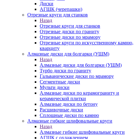
Диски
АГШК (черепашки)
Отрезные круги для станков
Назад
Отрезные круги для станков
Отрезные диски по граниту
Отрезные диски по мрамору
Отрезные круги по искусственному камню,
кварциту
Алмазные диски для болгарки (УШМ)
Назад
Алмазные диски для болгарки (УШМ)
Турбо диски по граниту
Гальванические диски по мрамору
Сегментные диски
Мульти диски
Алмазные диски по керамограниту и
керамической плитки
Алмазные диски по бетону
Расшивочные диски
Сплошные диски по камню
Алмазные гибкие шлифовальные круги
Назад
Алмазные гибкие шлифовальные круги
АГШК с охлаждением