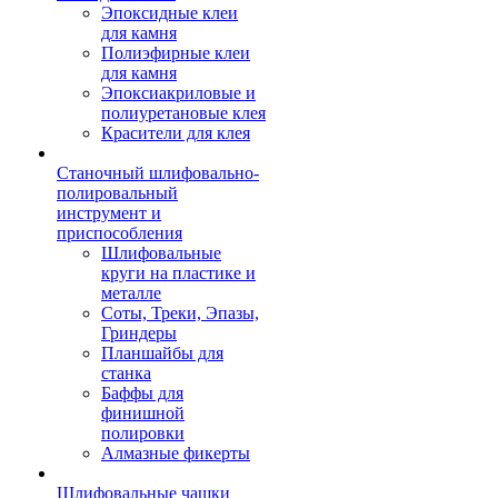
Эпоксидные клеи
для камня
Полиэфирные клеи
для камня
Эпоксиакриловые и
полиуретановые клея
Красители для клея
Станочный шлифовально-
полировальный
инструмент и
приспособления
Шлифовальные
круги на пластике и
металле
Соты, Треки, Эпазы,
Гриндеры
Планшайбы для
станка
Баффы для
финишной
полировки
Алмазные фикерты
Шлифовальные чашки