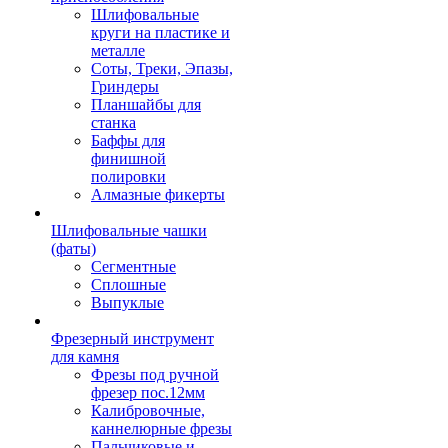
Шлифовальные
круги на пластике и
металле
Соты, Треки, Эпазы,
Гриндеры
Планшайбы для
станка
Баффы для
финишной
полировки
Алмазные фикерты
Шлифовальные чашки
(фаты)
Сегментные
Сплошные
Выпуклые
Фрезерный инструмент
для камня
Фрезы под ручной
фрезер пос.12мм
Калибровочные,
каннелюрные фрезы
Пальчиковые и