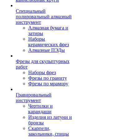
Специальный
полировальный алмазный
инструмент
Алмазная бумага и
затиры
Наборы
керамических фрез
Алмазные ПЭДы
Фрезы для скульптурных
работ
Наборы фрез
Фрезы по граниту
Фрезы по мрамору
Гравировальный
инструмент
Чертилки и
карандаши
Изделия из латуни и
бронзы
Скарпели,
закольники, спицы