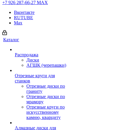
+7 926 287-66-27
МАХ
Вконтакте
RUTUBE
Max
Каталог
Распродажа
Диски
АГШК (черепашки)
Отрезные круги для
станков
Отрезные диски по
граниту
Отрезные диски по
мрамору
Отрезные круги по
искусственному
камню, кварциту
Алмазные диски для