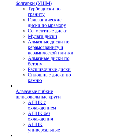
болгарки (УШМ)
Турбо диски по
граниту
Гальванические
диски по мрамору
Сегментные диски
Мульти диски
Алмазные диски по
керамограниту и
керамической плитки
Алмазные диски по
бетону
Расшивочные диски
Сплошные диски по
камню
Алмазные гибкие
шлифовальные круги
АГШК с
охлаждением
АГШК без
охлаждения
АГШК
универсальные