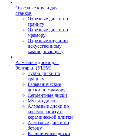
Отрезные круги для
станков
Отрезные диски по
граниту
Отрезные диски по
мрамору
Отрезные круги по
искусственному
камню, кварциту
Алмазные диски для
болгарки (УШМ)
Турбо диски по
граниту
Гальванические
диски по мрамору
Сегментные диски
Мульти диски
Алмазные диски по
керамограниту и
керамической плитки
Алмазные диски по
бетону
Расшивочные диски