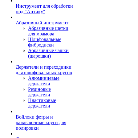
Инструмент для обработки
под "Антику"
Абразивный инструмент
Абразивные щетки
для мрамора
Шлифовальные
фибродиски
Абразивные чашки
(шарошки)
Держатели и переходники
для шлифовальных кругов
Алюминиевые
держатели
Резиновые
держатели
Пластиковые
держатели
Войлоки фетры и
размывочные круги для
полировки