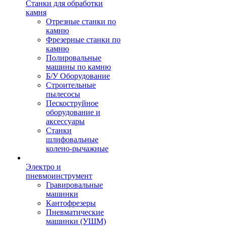
Станки для обработки
камня
Отрезные станки по
камню
Фрезерные станки по
камню
Полировальные
машины по камню
Б/У Оборудование
Строительные
пылесосы
Пескоструйное
оборудование и
аксессуары
Станки
шлифовальные
колено-рычажные
Электро и
пневмоинструмент
Гравировальные
машинки
Кантофрезеры
Пневматические
машинки (УШМ)