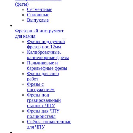
(фаты)
Сегментные
Сплошные
Выпуклые
Фрезерный инструмент
для камня
Фрезы под ручной
фрезер пос.12мм
Калибровочные,
каннелюрные фрезы
Пальчиковые и
барельефные фрезы
Фрезы для спец
работ
Фрезы с
погружением
Фрезы под
гравировальный
станок с ЧПУ
Фрезы для ЧПУ
поликристалл
Свёрла тонкостенные
для ЧПУ