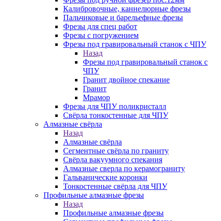
Калибровочные, каннелюрные фрезы
Пальчиковые и барельефные фрезы
Фрезы для спец работ
Фрезы с погружением
Фрезы под гравировальный станок с ЧПУ
Назад
Фрезы под гравировальный станок с
ЧПУ
Гранит двойное спекание
Гранит
Мрамор
Фрезы для ЧПУ поликристалл
Свёрла тонкостенные для ЧПУ
Алмазные свёрла
Назад
Алмазные свёрла
Сегментные свёрла по граниту
Свёрла вакуумного спекания
Алмазные сверла по керамограниту
Гальванические коронки
Тонкостенные свёрла для ЧПУ
Профильные алмазные фрезы
Назад
Профильные алмазные фрезы