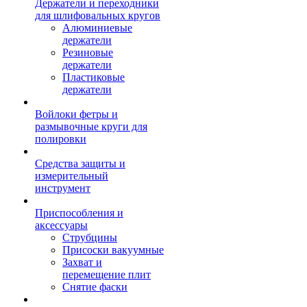
Держатели и переходники
для шлифовальных кругов
Алюминиевые
держатели
Резиновые
держатели
Пластиковые
держатели
Войлоки фетры и
размывочные круги для
полировки
Средства защиты и
измерительный
инструмент
Приспособления и
аксессуары
Струбцины
Присоски вакуумные
Захват и
перемещение плит
Снятие фаски