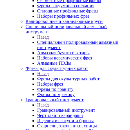
Сегментные профильные фрезы
Фрезы вакуумного спекания
Сплошные профильные фрезы
Наборы профильных фрез
Калибровочные и каннелюрные круги
Специальный полировальный алмазный
инструмент
Назад
Специальный полировальный алмазный
инструмент
Алмазная бумага и затиры
Наборы керамических фрез
Алмазные ПЭДы
Фрезы для скульптурных работ
Назад
Фрезы для скульптурных работ
Наборы фрез
Фрезы по граниту
Фрезы по мрамору
Гравировальный инструмент
Назад
Гравировальный инструмент
Чертилки и карандаши
Изделия из латуни и бронзы
Скарпели, закольники, спицы