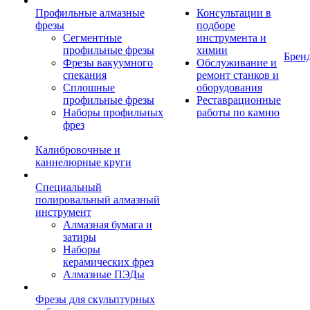
Профильные алмазные
Консультации в
фрезы
подборе
Сегментные
инструмента и
профильные фрезы
химии
Брен
Фрезы вакуумного
Обслуживание и
спекания
ремонт станков и
Сплошные
оборудования
профильные фрезы
Реставрационные
Наборы профильных
работы по камню
фрез
Калибровочные и
каннелюрные круги
Специальный
полировальный алмазный
инструмент
Алмазная бумага и
затиры
Наборы
керамических фрез
Алмазные ПЭДы
Фрезы для скульптурных