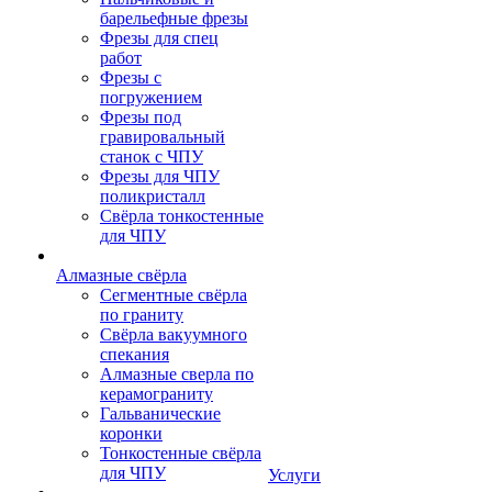
барельефные фрезы
Фрезы для спец
работ
Фрезы с
погружением
Фрезы под
гравировальный
станок с ЧПУ
Фрезы для ЧПУ
поликристалл
Свёрла тонкостенные
для ЧПУ
Алмазные свёрла
Сегментные свёрла
по граниту
Свёрла вакуумного
спекания
Алмазные сверла по
керамограниту
Гальванические
коронки
Тонкостенные свёрла
для ЧПУ
Услуги