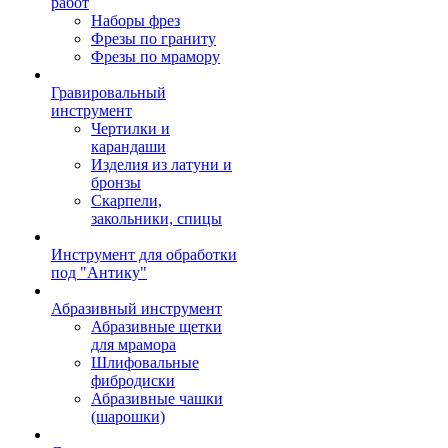
работ
Наборы фрез
Фрезы по граниту
Фрезы по мрамору
Гравировальный
инструмент
Чертилки и
карандаши
Изделия из латуни и
бронзы
Скарпели,
закольники, спицы
Инструмент для обработки
под "Антику"
Абразивный инструмент
Абразивные щетки
для мрамора
Шлифовальные
фибродиски
Абразивные чашки
(шарошки)