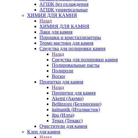
АГШК без охлаждения
АГШК универсальные
ХИМИЯ ДЛЯ КАМНЯ
Назад
ХИМИЯ ДЛЯ КАМНЯ
Лаки для камня
Порошки и кристаллизаторы
Термо мастики для камня
Средства для полировки камня
Назад
Средства для полировки камня
Полировальные пасты
Полироли
Воски
Пропитки для камня
Назад
Пропитки для камня
Akemi (Акеми)
Bellinzoni (Беллинзони)
italmastik (Италмастик)
ilpa (Илпа)
Tenax (Тенакс)
Очистители для камня
Клеи для камня
Назад