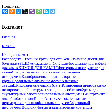
Поделиться
Каталог
Главная
-
Каталог
-
Клеи для камня
Распродажа
Отрезные круги для станков
Алмазные диски для
болгарки (УШМ)
Алмазные гибкие шлифовальные круги
Клеи
для камня
ХИМИЯ ДЛЯ КАМНЯ
Фрезерный инструмент для
камня
Специальный полировальный алмазный
инструмент
Калибровочные и каннелюрные
круги
Профильные алмазные фрезы
Алмазные
свёрла
Шлифовальные чашки (фаты)
Станочный шлифовально-
полировальный инструмент и приспособления
Фрезы для
скульптурных работ
Гравировальный инструмент
Инструмент
для обработки под &quot;Антику&quot;
Держатели и
переходники для шлифовальных кругов
Абразивный
инструмент
Войлоки фетры и размывочные круги для