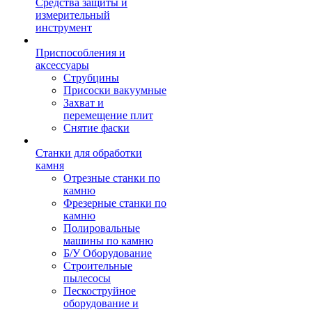
Средства защиты и
измерительный
инструмент
Приспособления и
аксессуары
Струбцины
Присоски вакуумные
Захват и
перемещение плит
Снятие фаски
Станки для обработки
камня
Отрезные станки по
камню
Фрезерные станки по
камню
Полировальные
машины по камню
Б/У Оборудование
Строительные
пылесосы
Пескоструйное
оборудование и