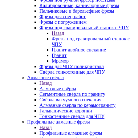
Калибровочные, каннелюрные фрезы
Пальчиковые и барельефные фрезы
Фрезы для спец работ
Фрезы с погружением
Фрезы под гравировальный станок с ЧПУ
Назад
Фрезы под гравировальный станок с
ЧПУ
Гранит двойное спекание
Гранит
Мрамор
Фрезы для ЧПУ поликристалл
Свёрла тонкостенные для ЧПУ
Алмазные свёрла
Назад
Алмазные свёрла
Сегментные свёрла по граниту
Свёрла вакуумного спекания
Алмазные сверла по керамограниту
Гальванические коронки
Тонкостенные свёрла для ЧПУ
Профильные алмазные фрезы
Назад
Профильные алмазные фрезы