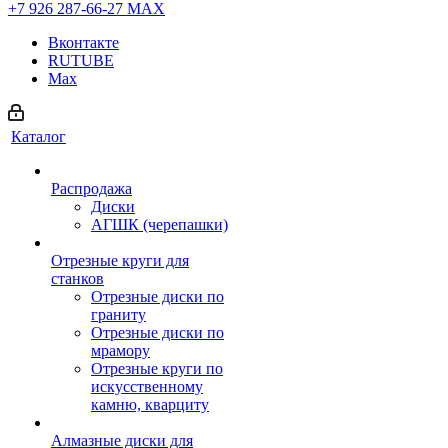
+7 926 287-66-27
МАХ
Вконтакте
RUTUBE
Max
Каталог
Распродажа
Диски
АГШК (черепашки)
Отрезные круги для
станков
Отрезные диски по
граниту
Отрезные диски по
мрамору
Отрезные круги по
искусственному
камню, кварциту
Алмазные диски для