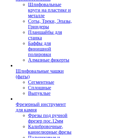
Шлифовальные
круги на пластике и
металле
Соты, Треки, Эпазы,
Гриндеры
Планшайбы для
станка
Баффы для
финишной
полировки
Алмазные фикерты
Шлифовальные чашки
(фаты)
Сегментные
Сплошные
Выпуклые
Фрезерный инструмент
для камня
Фрезы под ручной
фрезер пос.12мм
Калибровочные,
каннелюрные фрезы
Пальчиковые и