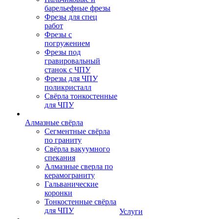
барельефные фрезы
Фрезы для спец
работ
Фрезы с
погружением
Фрезы под
гравировальный
станок с ЧПУ
Фрезы для ЧПУ
поликристалл
Свёрла тонкостенные
для ЧПУ
Алмазные свёрла
Сегментные свёрла
по граниту
Свёрла вакуумного
спекания
Алмазные сверла по
керамограниту
Гальванические
коронки
Тонкостенные свёрла
для ЧПУ
Услуги