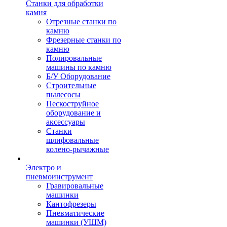
Станки для обработки
камня
Отрезные станки по
камню
Фрезерные станки по
камню
Полировальные
машины по камню
Б/У Оборудование
Строительные
пылесосы
Пескоструйное
оборудование и
аксессуары
Станки
шлифовальные
колено-рычажные
Электро и
пневмоинструмент
Гравировальные
машинки
Кантофрезеры
Пневматические
машинки (УШМ)