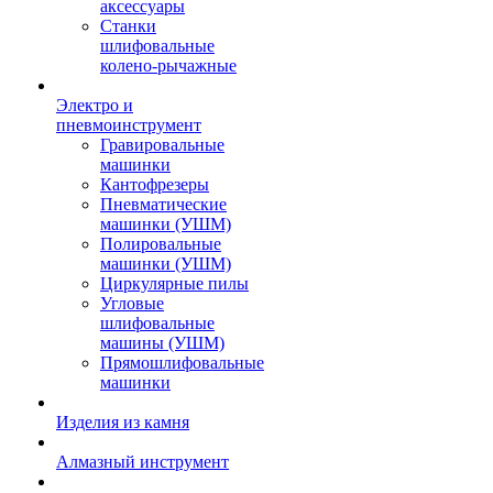
аксессуары
Станки
шлифовальные
колено-рычажные
Электро и
пневмоинструмент
Гравировальные
машинки
Кантофрезеры
Пневматические
машинки (УШМ)
Полировальные
машинки (УШМ)
Циркулярные пилы
Угловые
шлифовальные
машины (УШМ)
Прямошлифовальные
машинки
Изделия из камня
Алмазный инструмент