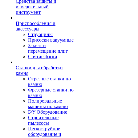
Средства защиты и
измерительный
инструмент
Приспособления и
аксессуары
Струбцины
Присоски вакуумные
Захват и
перемещение плит
Снятие фаски
Станки для обработки
камня
Отрезные станки по
камню
Фрезерные станки по
камню
Полировальные
машины по камню
Б/У Оборудование
Строительные
пылесосы
Пескоструйное
оборудование и