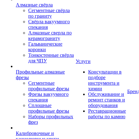
Алмазные свёрла
Сегментные свёрла
по граниту
Свёрла вакуумного
спекания
Алмазные сверла по
керамограниту
Гальванические
коронки
Тонкостенные свёрла
для ЧПУ
Услуги
Профильные алмазные
Консультации в
фрезы
подборе
Сегментные
инструмента и
профильные фрезы
химии
Брен
Фрезы вакуумного
Обслуживание и
спекания
ремонт станков и
Сплошные
оборудования
профильные фрезы
Реставрационные
Наборы профильных
работы по камню
фрез
Калибровочные и
каннелюрные круги