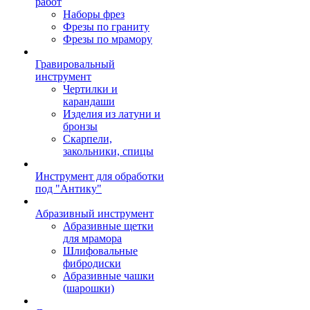
работ
Наборы фрез
Фрезы по граниту
Фрезы по мрамору
Гравировальный
инструмент
Чертилки и
карандаши
Изделия из латуни и
бронзы
Скарпели,
закольники, спицы
Инструмент для обработки
под "Антику"
Абразивный инструмент
Абразивные щетки
для мрамора
Шлифовальные
фибродиски
Абразивные чашки
(шарошки)