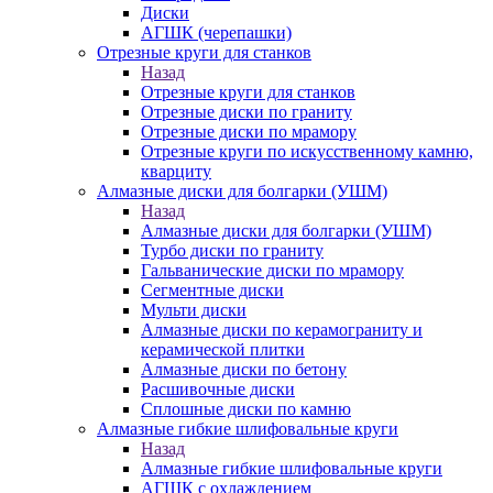
Диски
АГШК (черепашки)
Отрезные круги для станков
Назад
Отрезные круги для станков
Отрезные диски по граниту
Отрезные диски по мрамору
Отрезные круги по искусственному камню,
кварциту
Алмазные диски для болгарки (УШМ)
Назад
Алмазные диски для болгарки (УШМ)
Турбо диски по граниту
Гальванические диски по мрамору
Сегментные диски
Мульти диски
Алмазные диски по керамограниту и
керамической плитки
Алмазные диски по бетону
Расшивочные диски
Сплошные диски по камню
Алмазные гибкие шлифовальные круги
Назад
Алмазные гибкие шлифовальные круги
АГШК с охлаждением