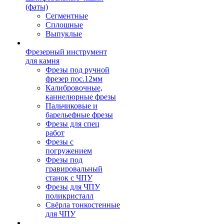
(фаты)
Сегментные
Сплошные
Выпуклые
Фрезерный инструмент
для камня
Фрезы под ручной
фрезер пос.12мм
Калибровочные,
каннелюрные фрезы
Пальчиковые и
барельефные фрезы
Фрезы для спец
работ
Фрезы с
погружением
Фрезы под
гравировальный
станок с ЧПУ
Фрезы для ЧПУ
поликристалл
Свёрла тонкостенные
для ЧПУ