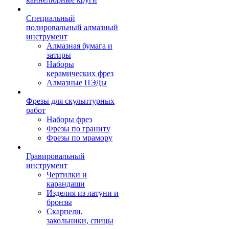
Специальный
полировальный алмазный
инструмент
Алмазная бумага и
затиры
Наборы
керамических фрез
Алмазные ПЭДы
Фрезы для скульптурных
работ
Наборы фрез
Фрезы по граниту
Фрезы по мрамору
Гравировальный
инструмент
Чертилки и
карандаши
Изделия из латуни и
бронзы
Скарпели,
закольники, спицы