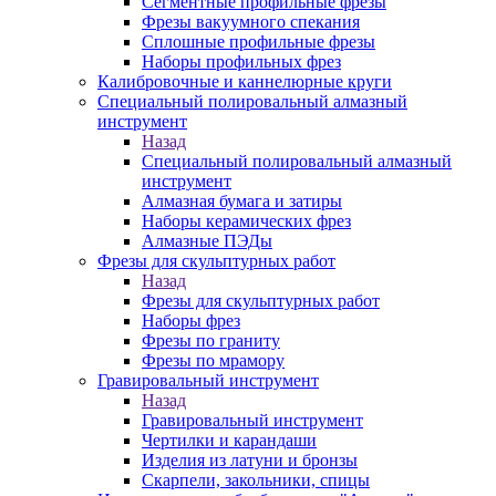
Сегментные профильные фрезы
Фрезы вакуумного спекания
Сплошные профильные фрезы
Наборы профильных фрез
Калибровочные и каннелюрные круги
Специальный полировальный алмазный
инструмент
Назад
Специальный полировальный алмазный
инструмент
Алмазная бумага и затиры
Наборы керамических фрез
Алмазные ПЭДы
Фрезы для скульптурных работ
Назад
Фрезы для скульптурных работ
Наборы фрез
Фрезы по граниту
Фрезы по мрамору
Гравировальный инструмент
Назад
Гравировальный инструмент
Чертилки и карандаши
Изделия из латуни и бронзы
Скарпели, закольники, спицы