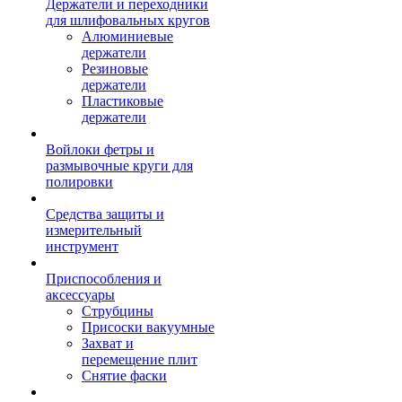
Держатели и переходники
для шлифовальных кругов
Алюминиевые
держатели
Резиновые
держатели
Пластиковые
держатели
Войлоки фетры и
размывочные круги для
полировки
Средства защиты и
измерительный
инструмент
Приспособления и
аксессуары
Струбцины
Присоски вакуумные
Захват и
перемещение плит
Снятие фаски