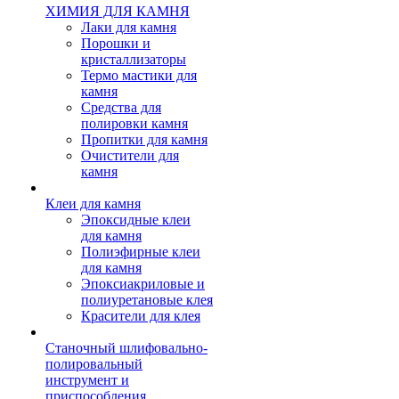
ХИМИЯ ДЛЯ КАМНЯ
Лаки для камня
Порошки и
кристаллизаторы
Термо мастики для
камня
Средства для
полировки камня
Пропитки для камня
Очистители для
камня
Клеи для камня
Эпоксидные клеи
для камня
Полиэфирные клеи
для камня
Эпоксиакриловые и
полиуретановые клея
Красители для клея
Станочный шлифовально-
полировальный
инструмент и
приспособления