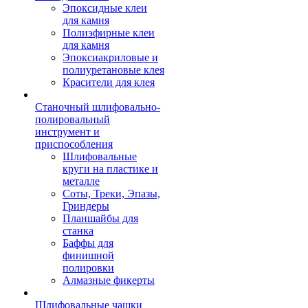
Эпоксидные клеи
для камня
Полиэфирные клеи
для камня
Эпоксиакриловые и
полиуретановые клея
Красители для клея
Станочный шлифовально-
полировальный
инструмент и
приспособления
Шлифовальные
круги на пластике и
металле
Соты, Треки, Эпазы,
Гриндеры
Планшайбы для
станка
Баффы для
финишной
полировки
Алмазные фикерты
Шлифовальные чашки