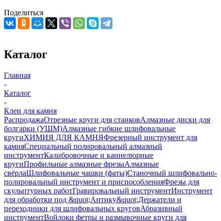
Поделиться
Каталог
Главная
-
Каталог
-
Клеи для камня
Распродажа
Отрезные круги для станков
Алмазные диски для
болгарки (УШМ)
Алмазные гибкие шлифовальные
круги
ХИМИЯ ДЛЯ КАМНЯ
Фрезерный инструмент для
камня
Специальный полировальный алмазный
инструмент
Калибровочные и каннелюрные
круги
Профильные алмазные фрезы
Алмазные
свёрла
Шлифовальные чашки (фаты)
Станочный шлифовально-
полировальный инструмент и приспособления
Фрезы для
скульптурных работ
Гравировальный инструмент
Инструмент
для обработки под &quot;Антику&quot;
Держатели и
переходники для шлифовальных кругов
Абразивный
инструмент
Войлоки фетры и размывочные круги для