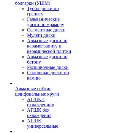
болгарки (УШМ)
Турбо диски по
граниту
Гальванические
диски по мрамору
Сегментные диски
Мульти диски
Алмазные диски по
керамограниту и
керамической плитки
Алмазные диски по
бетону
Расшивочные диски
Сплошные диски по
камню
Алмазные гибкие
шлифовальные круги
АГШК с
охлаждением
АГШК без
охлаждения
АГШК
универсальные