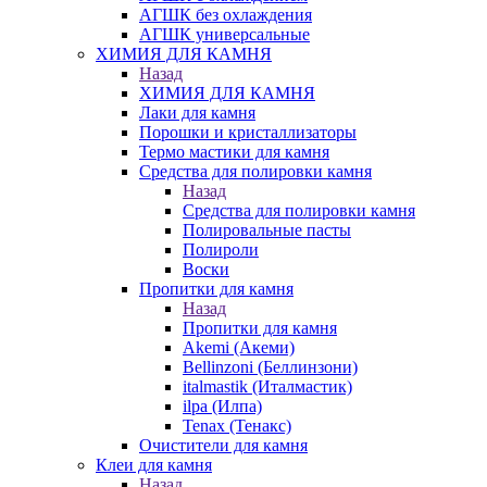
АГШК без охлаждения
АГШК универсальные
ХИМИЯ ДЛЯ КАМНЯ
Назад
ХИМИЯ ДЛЯ КАМНЯ
Лаки для камня
Порошки и кристаллизаторы
Термо мастики для камня
Средства для полировки камня
Назад
Средства для полировки камня
Полировальные пасты
Полироли
Воски
Пропитки для камня
Назад
Пропитки для камня
Akemi (Акеми)
Bellinzoni (Беллинзони)
italmastik (Италмастик)
ilpa (Илпа)
Tenax (Тенакс)
Очистители для камня
Клеи для камня
Назад