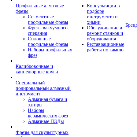
Профильные алмазные
Консультации в
фрезы
подборе
Сегментные
инструмента и
профильные фрезы
химии
Брен
Фрезы вакуумного
Обслуживание и
спекания
ремонт станков и
Сплошные
оборудования
профильные фрезы
Реставрационные
Наборы профильных
работы по камню
фрез
Калибровочные и
каннелюрные круги
Специальный
полировальный алмазный
инструмент
Алмазная бумага и
затиры
Наборы
керамических фрез
Алмазные ПЭДы
Фрезы для скульптурных