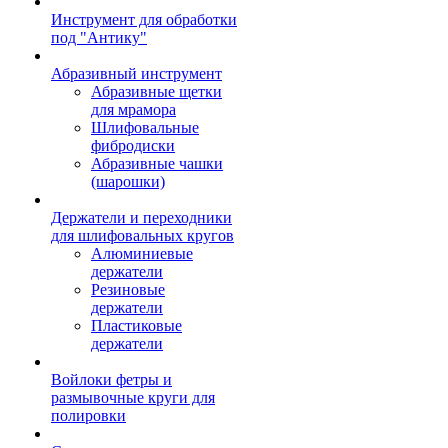
Инструмент для обработки
под "Антику"
Абразивный инструмент
Абразивные щетки
для мрамора
Шлифовальные
фибродиски
Абразивные чашки
(шарошки)
Держатели и переходники
для шлифовальных кругов
Алюминиевые
держатели
Резиновые
держатели
Пластиковые
держатели
Войлоки фетры и
размывочные круги для
полировки