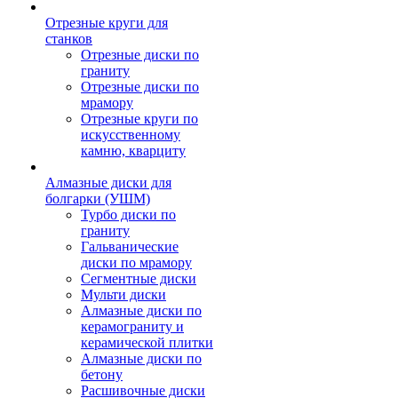
Отрезные круги для
станков
Отрезные диски по
граниту
Отрезные диски по
мрамору
Отрезные круги по
искусственному
камню, кварциту
Алмазные диски для
болгарки (УШМ)
Турбо диски по
граниту
Гальванические
диски по мрамору
Сегментные диски
Мульти диски
Алмазные диски по
керамограниту и
керамической плитки
Алмазные диски по
бетону
Расшивочные диски