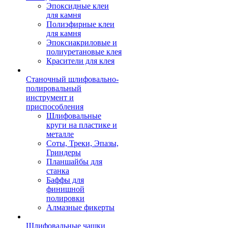
Эпоксидные клеи
для камня
Полиэфирные клеи
для камня
Эпоксиакриловые и
полиуретановые клея
Красители для клея
Станочный шлифовально-
полировальный
инструмент и
приспособления
Шлифовальные
круги на пластике и
металле
Соты, Треки, Эпазы,
Гриндеры
Планшайбы для
станка
Баффы для
финишной
полировки
Алмазные фикерты
Шлифовальные чашки