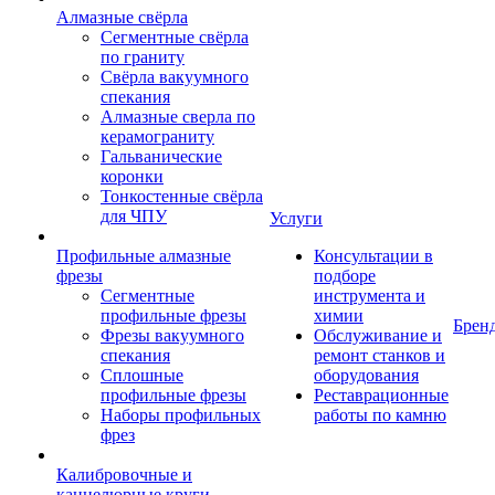
Алмазные свёрла
Сегментные свёрла
по граниту
Свёрла вакуумного
спекания
Алмазные сверла по
керамограниту
Гальванические
коронки
Тонкостенные свёрла
для ЧПУ
Услуги
Профильные алмазные
Консультации в
фрезы
подборе
Сегментные
инструмента и
профильные фрезы
химии
Брен
Фрезы вакуумного
Обслуживание и
спекания
ремонт станков и
Сплошные
оборудования
профильные фрезы
Реставрационные
Наборы профильных
работы по камню
фрез
Калибровочные и
каннелюрные круги