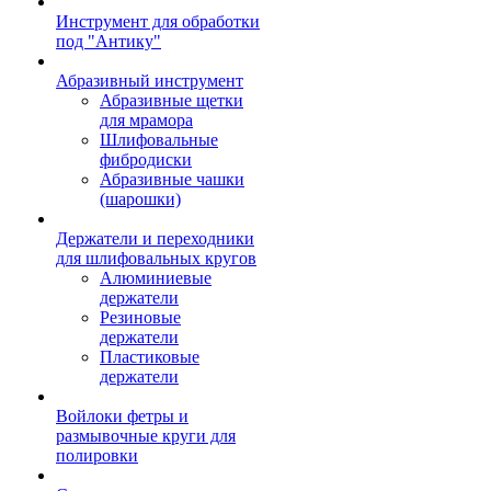
Инструмент для обработки
под "Антику"
Абразивный инструмент
Абразивные щетки
для мрамора
Шлифовальные
фибродиски
Абразивные чашки
(шарошки)
Держатели и переходники
для шлифовальных кругов
Алюминиевые
держатели
Резиновые
держатели
Пластиковые
держатели
Войлоки фетры и
размывочные круги для
полировки