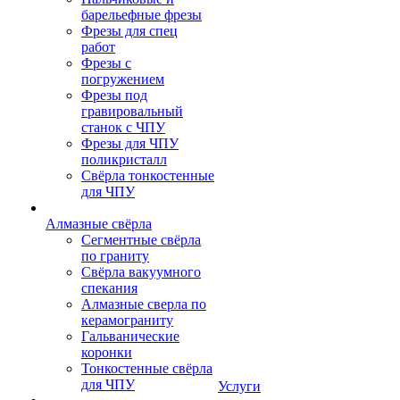
барельефные фрезы
Фрезы для спец
работ
Фрезы с
погружением
Фрезы под
гравировальный
станок с ЧПУ
Фрезы для ЧПУ
поликристалл
Свёрла тонкостенные
для ЧПУ
Алмазные свёрла
Сегментные свёрла
по граниту
Свёрла вакуумного
спекания
Алмазные сверла по
керамограниту
Гальванические
коронки
Тонкостенные свёрла
для ЧПУ
Услуги