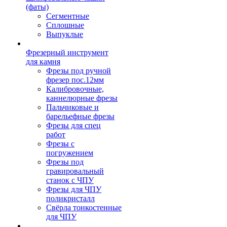
(фаты)
Сегментные
Сплошные
Выпуклые
Фрезерный инструмент
для камня
Фрезы под ручной
фрезер пос.12мм
Калибровочные,
каннелюрные фрезы
Пальчиковые и
барельефные фрезы
Фрезы для спец
работ
Фрезы с
погружением
Фрезы под
гравировальный
станок с ЧПУ
Фрезы для ЧПУ
поликристалл
Свёрла тонкостенные
для ЧПУ