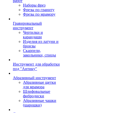
работ
Наборы фрез
Фрезы по граниту
Фрезы по мрамору
Гравировальный
инструмент
Чертилки и
карандаши
Изделия из латуни и
бронзы
Скарпели,
закольники, спицы
Инструмент для обработки
под "Антику"
Абразивный инструмент
Абразивные щетки
для мрамора
Шлифовальные
фибродиски
Абразивные чашки
(шарошки)