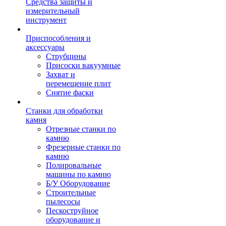
Средства защиты и
измерительный
инструмент
Приспособления и
аксессуары
Струбцины
Присоски вакуумные
Захват и
перемещение плит
Снятие фаски
Станки для обработки
камня
Отрезные станки по
камню
Фрезерные станки по
камню
Полировальные
машины по камню
Б/У Оборудование
Строительные
пылесосы
Пескоструйное
оборудование и