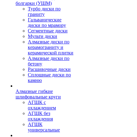
болгарки (УШМ)
Турбо диски по
граниту
Гальванические
диски по мрамору
Сегментные диски
Мульти диски
Алмазные диски по
керамограниту и
керамической плитки
Алмазные диски по
бетону
Расшивочные диски
Сплошные диски по
камню
Алмазные гибкие
шлифовальные круги
АГШК с
охлаждением
АГШК без
охлаждения
АГШК
универсальные