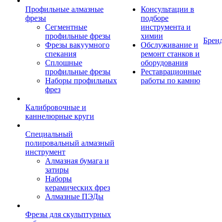
Профильные алмазные
Консультации в
фрезы
подборе
Сегментные
инструмента и
профильные фрезы
химии
Брен
Фрезы вакуумного
Обслуживание и
спекания
ремонт станков и
Сплошные
оборудования
профильные фрезы
Реставрационные
Наборы профильных
работы по камню
фрез
Калибровочные и
каннелюрные круги
Специальный
полировальный алмазный
инструмент
Алмазная бумага и
затиры
Наборы
керамических фрез
Алмазные ПЭДы
Фрезы для скульптурных