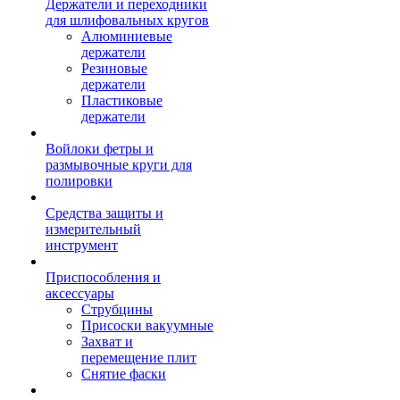
Держатели и переходники
для шлифовальных кругов
Алюминиевые
держатели
Резиновые
держатели
Пластиковые
держатели
Войлоки фетры и
размывочные круги для
полировки
Средства защиты и
измерительный
инструмент
Приспособления и
аксессуары
Струбцины
Присоски вакуумные
Захват и
перемещение плит
Снятие фаски