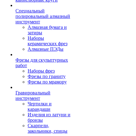
Специальный
полировальный алмазный
инструмент
Алмазная бумага и
затиры
Наборы
керамических фрез
Алмазные ПЭДы
Фрезы для скульптурных
работ
Наборы фрез
Фрезы по граниту
Фрезы по мрамору
Гравировальный
инструмент
Чертилки и
карандаши
Изделия из латуни и
бронзы
Скарпели,
закольники, спицы