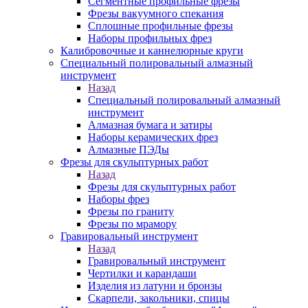
Сегментные профильные фрезы
Фрезы вакуумного спекания
Сплошные профильные фрезы
Наборы профильных фрез
Калибровочные и каннелюрные круги
Специальный полировальный алмазный
инструмент
Назад
Специальный полировальный алмазный
инструмент
Алмазная бумага и затиры
Наборы керамических фрез
Алмазные ПЭДы
Фрезы для скульптурных работ
Назад
Фрезы для скульптурных работ
Наборы фрез
Фрезы по граниту
Фрезы по мрамору
Гравировальный инструмент
Назад
Гравировальный инструмент
Чертилки и карандаши
Изделия из латуни и бронзы
Скарпели, закольники, спицы