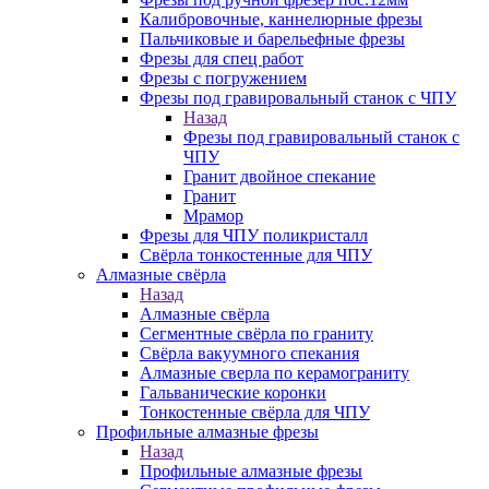
Калибровочные, каннелюрные фрезы
Пальчиковые и барельефные фрезы
Фрезы для спец работ
Фрезы с погружением
Фрезы под гравировальный станок с ЧПУ
Назад
Фрезы под гравировальный станок с
ЧПУ
Гранит двойное спекание
Гранит
Мрамор
Фрезы для ЧПУ поликристалл
Свёрла тонкостенные для ЧПУ
Алмазные свёрла
Назад
Алмазные свёрла
Сегментные свёрла по граниту
Свёрла вакуумного спекания
Алмазные сверла по керамограниту
Гальванические коронки
Тонкостенные свёрла для ЧПУ
Профильные алмазные фрезы
Назад
Профильные алмазные фрезы