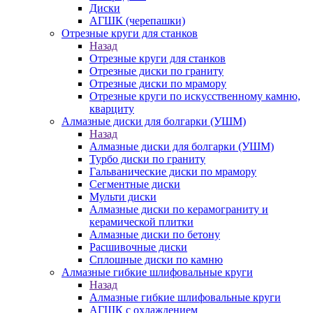
Диски
АГШК (черепашки)
Отрезные круги для станков
Назад
Отрезные круги для станков
Отрезные диски по граниту
Отрезные диски по мрамору
Отрезные круги по искусственному камню,
кварциту
Алмазные диски для болгарки (УШМ)
Назад
Алмазные диски для болгарки (УШМ)
Турбо диски по граниту
Гальванические диски по мрамору
Сегментные диски
Мульти диски
Алмазные диски по керамограниту и
керамической плитки
Алмазные диски по бетону
Расшивочные диски
Сплошные диски по камню
Алмазные гибкие шлифовальные круги
Назад
Алмазные гибкие шлифовальные круги
АГШК с охлаждением