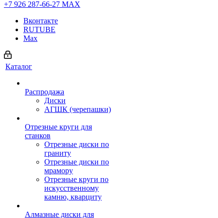
+7 926 287-66-27
МАХ
Вконтакте
RUTUBE
Max
Каталог
Распродажа
Диски
АГШК (черепашки)
Отрезные круги для
станков
Отрезные диски по
граниту
Отрезные диски по
мрамору
Отрезные круги по
искусственному
камню, кварциту
Алмазные диски для