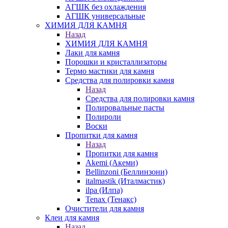
АГШК без охлаждения
АГШК универсальные
ХИМИЯ ДЛЯ КАМНЯ
Назад
ХИМИЯ ДЛЯ КАМНЯ
Лаки для камня
Порошки и кристаллизаторы
Термо мастики для камня
Средства для полировки камня
Назад
Средства для полировки камня
Полировальные пасты
Полироли
Воски
Пропитки для камня
Назад
Пропитки для камня
Akemi (Акеми)
Bellinzoni (Беллинзони)
italmastik (Италмастик)
ilpa (Илпа)
Tenax (Тенакс)
Очистители для камня
Клеи для камня
Назад