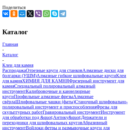
Поделиться
Каталог
Главная
-
Каталог
-
Клеи для камня
Распродажа
Отрезные круги для станков
Алмазные диски для
болгарки (УШМ)
Алмазные гибкие шлифовальные круги
Клеи
для камня
ХИМИЯ ДЛЯ КАМНЯ
Фрезерный инструмент для
камня
Специальный полировальный алмазный
инструмент
Калибровочные и каннелюрные
круги
Профильные алмазные фрезы
Алмазные
свёрла
Шлифовальные чашки (фаты)
Станочный шлифовально-
полировальный инструмент и приспособления
Фрезы для
скульптурных работ
Гравировальный инструмент
Инструмент
для обработки под &quot;Антику&quot;
Держатели и
переходники для шлифовальных кругов
Абразивный
инструмент
Войлоки фетры и размывочные круги для