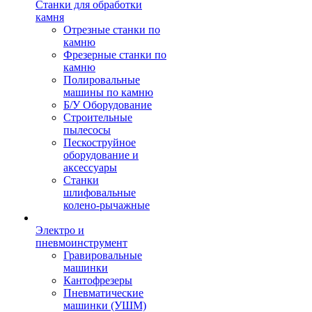
Станки для обработки
камня
Отрезные станки по
камню
Фрезерные станки по
камню
Полировальные
машины по камню
Б/У Оборудование
Строительные
пылесосы
Пескоструйное
оборудование и
аксессуары
Станки
шлифовальные
колено-рычажные
Электро и
пневмоинструмент
Гравировальные
машинки
Кантофрезеры
Пневматические
машинки (УШМ)