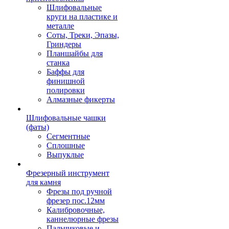
Шлифовальные
круги на пластике и
металле
Соты, Треки, Эпазы,
Гриндеры
Планшайбы для
станка
Баффы для
финишной
полировки
Алмазные фикерты
Шлифовальные чашки
(фаты)
Сегментные
Сплошные
Выпуклые
Фрезерный инструмент
для камня
Фрезы под ручной
фрезер пос.12мм
Калибровочные,
каннелюрные фрезы
Пальчиковые и