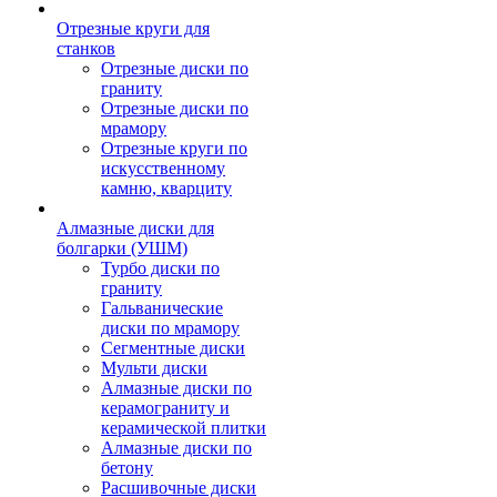
Отрезные круги для
станков
Отрезные диски по
граниту
Отрезные диски по
мрамору
Отрезные круги по
искусственному
камню, кварциту
Алмазные диски для
болгарки (УШМ)
Турбо диски по
граниту
Гальванические
диски по мрамору
Сегментные диски
Мульти диски
Алмазные диски по
керамограниту и
керамической плитки
Алмазные диски по
бетону
Расшивочные диски