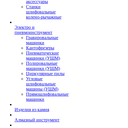
аксессуары
Станки
шлифовальные
колено-рычажные
Электро и
пневмоинструмент
Гравировальные
машинки
Кантофрезеры
Пневматические
машинки (УШМ)
Полировальные
машинки (УШМ)
Циркулярные пилы
Угловые
шлифовальные
машины (УШМ)
Прямошлифовальные
машинки
Изделия из камня
Алмазный инструмент