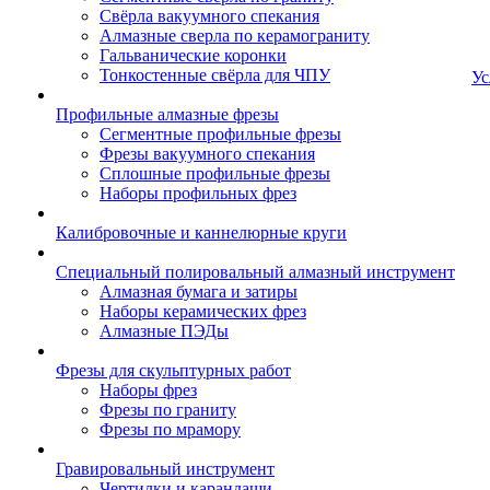
Свёрла вакуумного спекания
Алмазные сверла по керамограниту
Гальванические коронки
Тонкостенные свёрла для ЧПУ
Ус
Профильные алмазные фрезы
Сегментные профильные фрезы
Фрезы вакуумного спекания
Сплошные профильные фрезы
Наборы профильных фрез
Калибровочные и каннелюрные круги
Специальный полировальный алмазный инструмент
Алмазная бумага и затиры
Наборы керамических фрез
Алмазные ПЭДы
Фрезы для скульптурных работ
Наборы фрез
Фрезы по граниту
Фрезы по мрамору
Гравировальный инструмент
Чертилки и карандаши