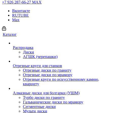
+7 926 287-66-27
МАХ
Вконтакте
RUTUBE
Max
Каталог
Распродажа
Диски
АГШК (черепашки)
Отрезные круги для станков
Отрезные диски по граниту
Отрезные диски по мрамору
Отрезные круги по искусственному камню,
кварциту
Алмазные диски для болгарки (УШМ)
Турбо диски по граниту
Гальванические диски по мрамору
Сегментные диски
Мульти диски