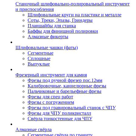
Станочный шлифовально-полировальный инструмент
и приспособления
Шлифовальные круги на пластике и металле
Соты, Треки, Эпазы, Гриндеры
Планшайбы для станка
Баффы для финишной полировки
Алмазные фикерты
Шлифовальные чашки (фаты)
Сегментные
Сплошные
Выпуклые
Фрезерный инструмент для камня
Фрезы под ручной фрезер пос.12мм
Калибровочные, каннелюрные фрезы
Пальчиковые и барельефные фрезы
Фрезы для спец работ
Фрезы с погружением
Фрезы под гравировальный станок с ЧПУ
Фрезы для ЧПУ поликристалл
Свёрла тонкостенные для ЧПУ
Алмазные свёрла
Сегментные свёрла по граниту