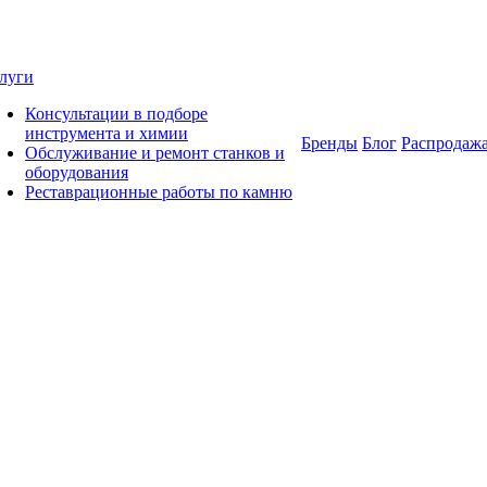
луги
Консультации в подборе
инструмента и химии
Бренды
Блог
Распродаж
Обслуживание и ремонт станков и
оборудования
Реставрационные работы по камню