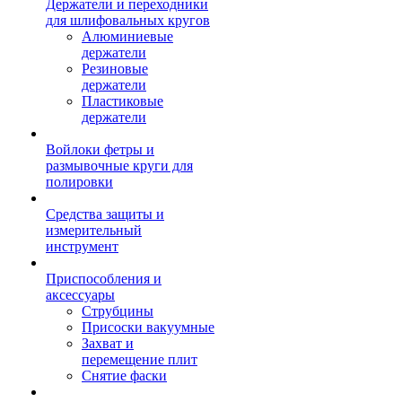
Держатели и переходники
для шлифовальных кругов
Алюминиевые
держатели
Резиновые
держатели
Пластиковые
держатели
Войлоки фетры и
размывочные круги для
полировки
Средства защиты и
измерительный
инструмент
Приспособления и
аксессуары
Струбцины
Присоски вакуумные
Захват и
перемещение плит
Снятие фаски