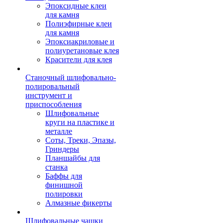
Эпоксидные клеи
для камня
Полиэфирные клеи
для камня
Эпоксиакриловые и
полиуретановые клея
Красители для клея
Станочный шлифовально-
полировальный
инструмент и
приспособления
Шлифовальные
круги на пластике и
металле
Соты, Треки, Эпазы,
Гриндеры
Планшайбы для
станка
Баффы для
финишной
полировки
Алмазные фикерты
Шлифовальные чашки