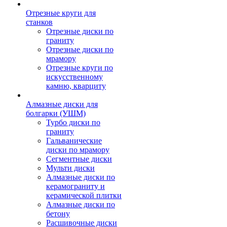
Отрезные круги для
станков
Отрезные диски по
граниту
Отрезные диски по
мрамору
Отрезные круги по
искусственному
камню, кварциту
Алмазные диски для
болгарки (УШМ)
Турбо диски по
граниту
Гальванические
диски по мрамору
Сегментные диски
Мульти диски
Алмазные диски по
керамограниту и
керамической плитки
Алмазные диски по
бетону
Расшивочные диски