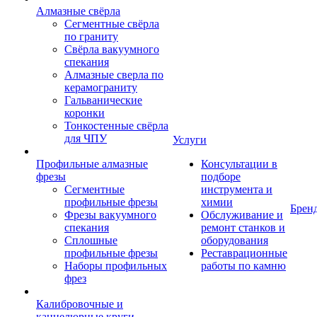
Алмазные свёрла
Сегментные свёрла
по граниту
Свёрла вакуумного
спекания
Алмазные сверла по
керамограниту
Гальванические
коронки
Тонкостенные свёрла
для ЧПУ
Услуги
Профильные алмазные
Консультации в
фрезы
подборе
Сегментные
инструмента и
профильные фрезы
химии
Брен
Фрезы вакуумного
Обслуживание и
спекания
ремонт станков и
Сплошные
оборудования
профильные фрезы
Реставрационные
Наборы профильных
работы по камню
фрез
Калибровочные и
каннелюрные круги