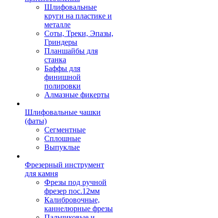
Шлифовальные
круги на пластике и
металле
Соты, Треки, Эпазы,
Гриндеры
Планшайбы для
станка
Баффы для
финишной
полировки
Алмазные фикерты
Шлифовальные чашки
(фаты)
Сегментные
Сплошные
Выпуклые
Фрезерный инструмент
для камня
Фрезы под ручной
фрезер пос.12мм
Калибровочные,
каннелюрные фрезы
Пальчиковые и