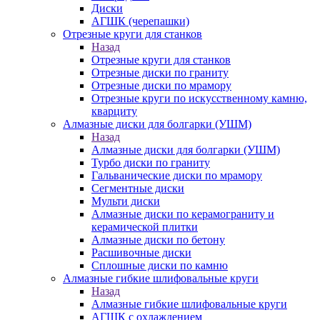
Диски
АГШК (черепашки)
Отрезные круги для станков
Назад
Отрезные круги для станков
Отрезные диски по граниту
Отрезные диски по мрамору
Отрезные круги по искусственному камню,
кварциту
Алмазные диски для болгарки (УШМ)
Назад
Алмазные диски для болгарки (УШМ)
Турбо диски по граниту
Гальванические диски по мрамору
Сегментные диски
Мульти диски
Алмазные диски по керамограниту и
керамической плитки
Алмазные диски по бетону
Расшивочные диски
Сплошные диски по камню
Алмазные гибкие шлифовальные круги
Назад
Алмазные гибкие шлифовальные круги
АГШК с охлаждением