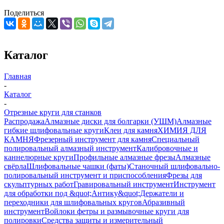
Поделиться
Каталог
Главная
-
Каталог
-
Отрезные круги для станков
Распродажа
Алмазные диски для болгарки (УШМ)
Алмазные
гибкие шлифовальные круги
Клеи для камня
ХИМИЯ ДЛЯ
КАМНЯ
Фрезерный инструмент для камня
Специальный
полировальный алмазный инструмент
Калибровочные и
каннелюрные круги
Профильные алмазные фрезы
Алмазные
свёрла
Шлифовальные чашки (фаты)
Станочный шлифовально-
полировальный инструмент и приспособления
Фрезы для
скульптурных работ
Гравировальный инструмент
Инструмент
для обработки под &quot;Антику&quot;
Держатели и
переходники для шлифовальных кругов
Абразивный
инструмент
Войлоки фетры и размывочные круги для
полировки
Средства защиты и измерительный