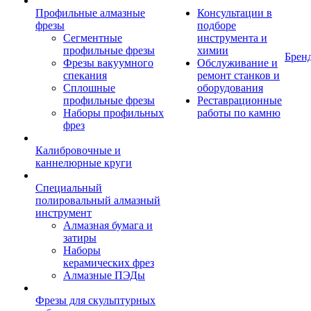
Профильные алмазные
Консультации в
фрезы
подборе
Сегментные
инструмента и
профильные фрезы
химии
Брен
Фрезы вакуумного
Обслуживание и
спекания
ремонт станков и
Сплошные
оборудования
профильные фрезы
Реставрационные
Наборы профильных
работы по камню
фрез
Калибровочные и
каннелюрные круги
Специальный
полировальный алмазный
инструмент
Алмазная бумага и
затиры
Наборы
керамических фрез
Алмазные ПЭДы
Фрезы для скульптурных