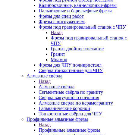
Калибровочные, каннелюрные фрезы
Пальчиковые и барельефные фрезы
Фрезы для спец работ
Фрезы с погружением
Фрезы под гравировальный станок с ЧПУ
Назад
Фрезы под гравировальный станок с
ЧПУ
Гранит двойное спекание
Гранит
Мрамор
Фрезы для ЧПУ поликристалл
Свёрла тонкостенные для ЧПУ
Алмазные свёрла
Назад
Алмазные свёрла
Сегментные свёрла по граниту
Свёрла вакуумного спекания
Алмазные сверла по керамограниту
Гальванические коронки
Тонкостенные свёрла для ЧПУ
Профильные алмазные фрезы
Назад
Профильные алмазные фрезы