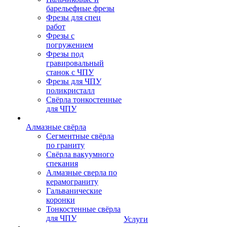
барельефные фрезы
Фрезы для спец
работ
Фрезы с
погружением
Фрезы под
гравировальный
станок с ЧПУ
Фрезы для ЧПУ
поликристалл
Свёрла тонкостенные
для ЧПУ
Алмазные свёрла
Сегментные свёрла
по граниту
Свёрла вакуумного
спекания
Алмазные сверла по
керамограниту
Гальванические
коронки
Тонкостенные свёрла
для ЧПУ
Услуги