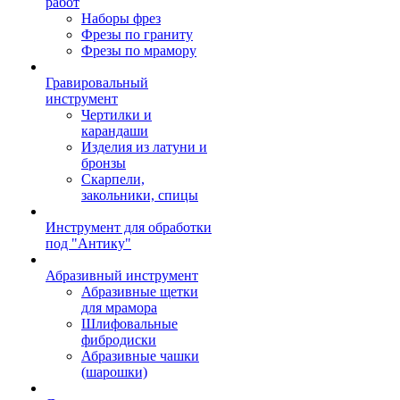
работ
Наборы фрез
Фрезы по граниту
Фрезы по мрамору
Гравировальный
инструмент
Чертилки и
карандаши
Изделия из латуни и
бронзы
Скарпели,
закольники, спицы
Инструмент для обработки
под "Антику"
Абразивный инструмент
Абразивные щетки
для мрамора
Шлифовальные
фибродиски
Абразивные чашки
(шарошки)