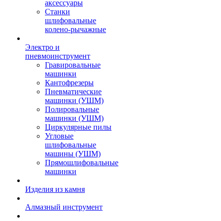
аксессуары
Станки
шлифовальные
колено-рычажные
Электро и
пневмоинструмент
Гравировальные
машинки
Кантофрезеры
Пневматические
машинки (УШМ)
Полировальные
машинки (УШМ)
Циркулярные пилы
Угловые
шлифовальные
машины (УШМ)
Прямошлифовальные
машинки
Изделия из камня
Алмазный инструмент