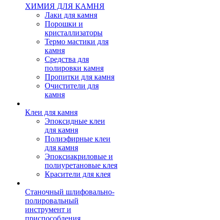
ХИМИЯ ДЛЯ КАМНЯ
Лаки для камня
Порошки и
кристаллизаторы
Термо мастики для
камня
Средства для
полировки камня
Пропитки для камня
Очистители для
камня
Клеи для камня
Эпоксидные клеи
для камня
Полиэфирные клеи
для камня
Эпоксиакриловые и
полиуретановые клея
Красители для клея
Станочный шлифовально-
полировальный
инструмент и
приспособления