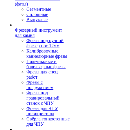
(фаты)
Сегментные
Сплошные
Выпуклые
Фрезерный инструмент
для камня
Фрезы под ручной
фрезер пос.12мм
Калибровочные,
каннелюрные фрезы
Пальчиковые и
барельефные фрезы
Фрезы для спец
работ
Фрезы с
погружением
Фрезы под
гравировальный
станок с ЧПУ
Фрезы для ЧПУ
поликристалл
Свёрла тонкостенные
для ЧПУ