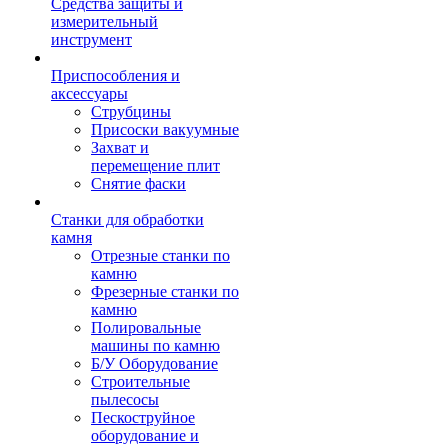
Средства защиты и
измерительный
инструмент
Приспособления и
аксессуары
Струбцины
Присоски вакуумные
Захват и
перемещение плит
Снятие фаски
Станки для обработки
камня
Отрезные станки по
камню
Фрезерные станки по
камню
Полировальные
машины по камню
Б/У Оборудование
Строительные
пылесосы
Пескоструйное
оборудование и