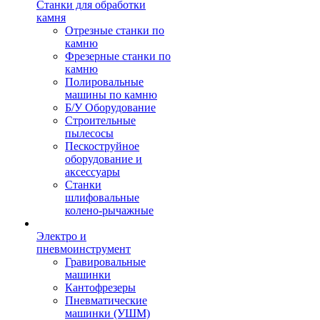
Станки для обработки
камня
Отрезные станки по
камню
Фрезерные станки по
камню
Полировальные
машины по камню
Б/У Оборудование
Строительные
пылесосы
Пескоструйное
оборудование и
аксессуары
Станки
шлифовальные
колено-рычажные
Электро и
пневмоинструмент
Гравировальные
машинки
Кантофрезеры
Пневматические
машинки (УШМ)