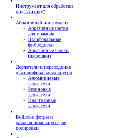
Инструмент для обработки
под "Антику"
Абразивный инструмент
Абразивные щетки
для мрамора
Шлифовальные
фибродиски
Абразивные чашки
(шарошки)
Держатели и переходники
для шлифовальных кругов
Алюминиевые
держатели
Резиновые
держатели
Пластиковые
держатели
Войлоки фетры и
размывочные круги для
полировки