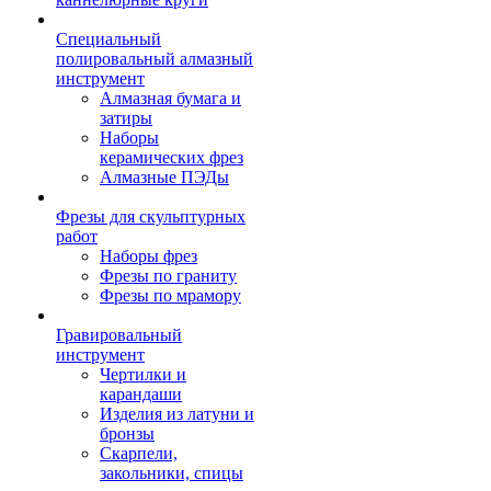
Специальный
полировальный алмазный
инструмент
Алмазная бумага и
затиры
Наборы
керамических фрез
Алмазные ПЭДы
Фрезы для скульптурных
работ
Наборы фрез
Фрезы по граниту
Фрезы по мрамору
Гравировальный
инструмент
Чертилки и
карандаши
Изделия из латуни и
бронзы
Скарпели,
закольники, спицы