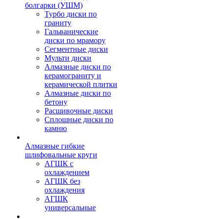
болгарки (УШМ)
Турбо диски по
граниту
Гальванические
диски по мрамору
Сегментные диски
Мульти диски
Алмазные диски по
керамограниту и
керамической плитки
Алмазные диски по
бетону
Расшивочные диски
Сплошные диски по
камню
Алмазные гибкие
шлифовальные круги
АГШК с
охлаждением
АГШК без
охлаждения
АГШК
универсальные