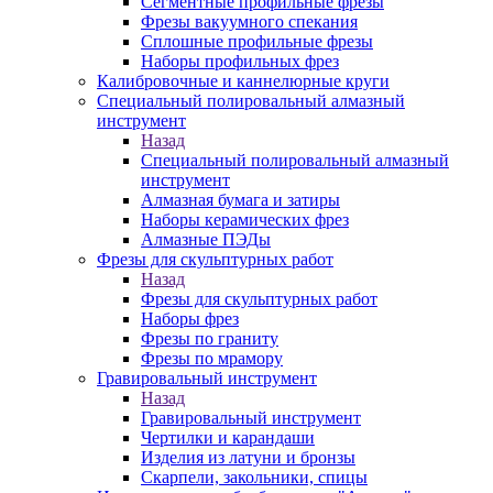
Сегментные профильные фрезы
Фрезы вакуумного спекания
Сплошные профильные фрезы
Наборы профильных фрез
Калибровочные и каннелюрные круги
Специальный полировальный алмазный
инструмент
Назад
Специальный полировальный алмазный
инструмент
Алмазная бумага и затиры
Наборы керамических фрез
Алмазные ПЭДы
Фрезы для скульптурных работ
Назад
Фрезы для скульптурных работ
Наборы фрез
Фрезы по граниту
Фрезы по мрамору
Гравировальный инструмент
Назад
Гравировальный инструмент
Чертилки и карандаши
Изделия из латуни и бронзы
Скарпели, закольники, спицы