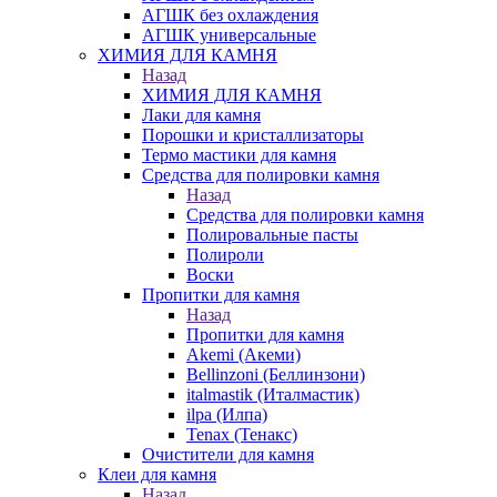
АГШК без охлаждения
АГШК универсальные
ХИМИЯ ДЛЯ КАМНЯ
Назад
ХИМИЯ ДЛЯ КАМНЯ
Лаки для камня
Порошки и кристаллизаторы
Термо мастики для камня
Средства для полировки камня
Назад
Средства для полировки камня
Полировальные пасты
Полироли
Воски
Пропитки для камня
Назад
Пропитки для камня
Akemi (Акеми)
Bellinzoni (Беллинзони)
italmastik (Италмастик)
ilpa (Илпа)
Tenax (Тенакс)
Очистители для камня
Клеи для камня
Назад