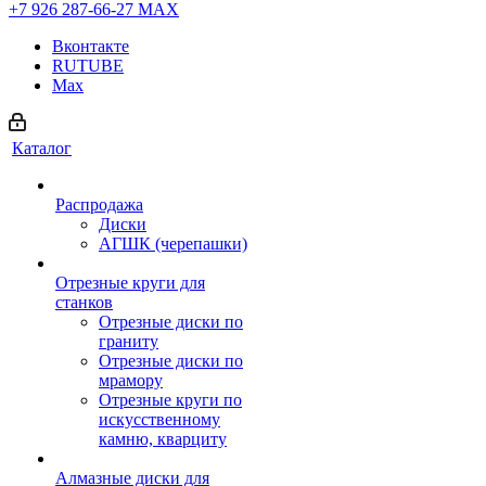
+7 926 287-66-27
МАХ
Вконтакте
RUTUBE
Max
Каталог
Распродажа
Диски
АГШК (черепашки)
Отрезные круги для
станков
Отрезные диски по
граниту
Отрезные диски по
мрамору
Отрезные круги по
искусственному
камню, кварциту
Алмазные диски для