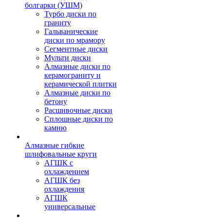
болгарки (УШМ)
Турбо диски по
граниту
Гальванические
диски по мрамору
Сегментные диски
Мульти диски
Алмазные диски по
керамограниту и
керамической плитки
Алмазные диски по
бетону
Расшивочные диски
Сплошные диски по
камню
Алмазные гибкие
шлифовальные круги
АГШК с
охлаждением
АГШК без
охлаждения
АГШК
универсальные