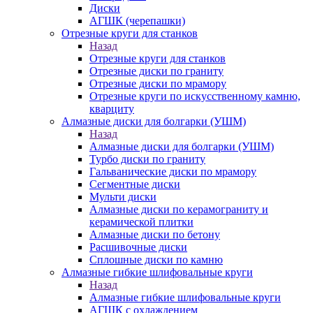
Диски
АГШК (черепашки)
Отрезные круги для станков
Назад
Отрезные круги для станков
Отрезные диски по граниту
Отрезные диски по мрамору
Отрезные круги по искусственному камню,
кварциту
Алмазные диски для болгарки (УШМ)
Назад
Алмазные диски для болгарки (УШМ)
Турбо диски по граниту
Гальванические диски по мрамору
Сегментные диски
Мульти диски
Алмазные диски по керамограниту и
керамической плитки
Алмазные диски по бетону
Расшивочные диски
Сплошные диски по камню
Алмазные гибкие шлифовальные круги
Назад
Алмазные гибкие шлифовальные круги
АГШК с охлаждением