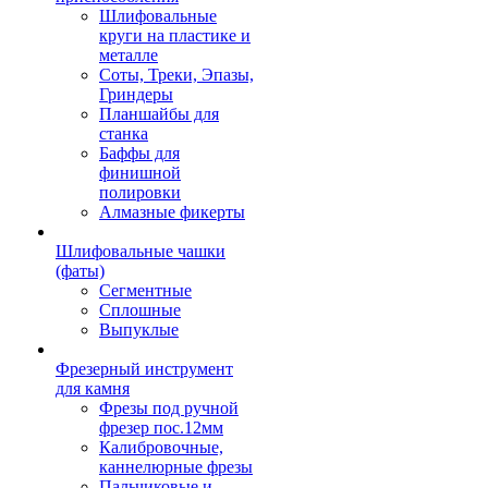
Шлифовальные
круги на пластике и
металле
Соты, Треки, Эпазы,
Гриндеры
Планшайбы для
станка
Баффы для
финишной
полировки
Алмазные фикерты
Шлифовальные чашки
(фаты)
Сегментные
Сплошные
Выпуклые
Фрезерный инструмент
для камня
Фрезы под ручной
фрезер пос.12мм
Калибровочные,
каннелюрные фрезы
Пальчиковые и