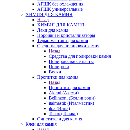
АГШК без охлаждения
АГШК универсальные
ХИМИЯ ДЛЯ КАМНЯ
Назад
ХИМИЯ ДЛЯ КАМНЯ
Лаки для камня
Порошки и кристаллизаторы
Термо мастики для камня
Средства для полировки камня
Назад
Средства для полировки камня
Полировальные пасты
Полироли
Воски
Пропитки для камня
Назад
Пропитки для камня
Akemi (Акеми)
Bellinzoni (Беллинзони)
italmastik (Италмастик)
ilpa (Илпа)
Tenax (Тенакс)
Очистители для камня
Клеи для камня
Назад