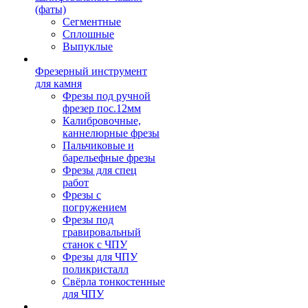
(фаты)
Сегментные
Сплошные
Выпуклые
Фрезерный инструмент
для камня
Фрезы под ручной
фрезер пос.12мм
Калибровочные,
каннелюрные фрезы
Пальчиковые и
барельефные фрезы
Фрезы для спец
работ
Фрезы с
погружением
Фрезы под
гравировальный
станок с ЧПУ
Фрезы для ЧПУ
поликристалл
Свёрла тонкостенные
для ЧПУ