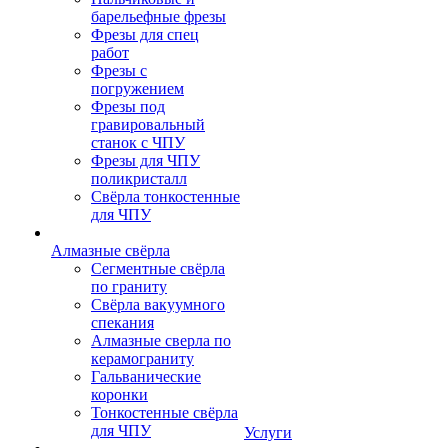
барельефные фрезы
Фрезы для спец
работ
Фрезы с
погружением
Фрезы под
гравировальный
станок с ЧПУ
Фрезы для ЧПУ
поликристалл
Свёрла тонкостенные
для ЧПУ
Алмазные свёрла
Сегментные свёрла
по граниту
Свёрла вакуумного
спекания
Алмазные сверла по
керамограниту
Гальванические
коронки
Тонкостенные свёрла
для ЧПУ
Услуги