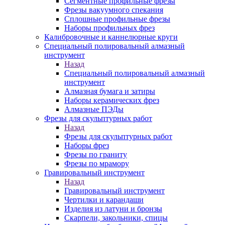
Сегментные профильные фрезы
Фрезы вакуумного спекания
Сплошные профильные фрезы
Наборы профильных фрез
Калибровочные и каннелюрные круги
Специальный полировальный алмазный
инструмент
Назад
Специальный полировальный алмазный
инструмент
Алмазная бумага и затиры
Наборы керамических фрез
Алмазные ПЭДы
Фрезы для скульптурных работ
Назад
Фрезы для скульптурных работ
Наборы фрез
Фрезы по граниту
Фрезы по мрамору
Гравировальный инструмент
Назад
Гравировальный инструмент
Чертилки и карандаши
Изделия из латуни и бронзы
Скарпели, закольники, спицы