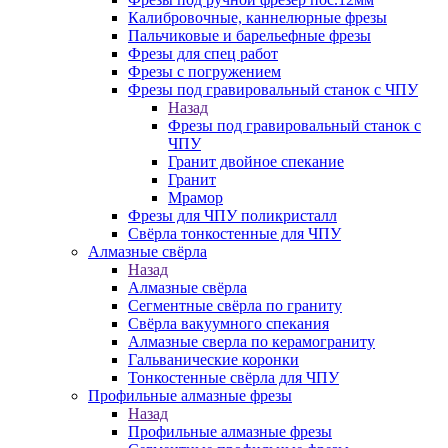
Калибровочные, каннелюрные фрезы
Пальчиковые и барельефные фрезы
Фрезы для спец работ
Фрезы с погружением
Фрезы под гравировальный станок с ЧПУ
Назад
Фрезы под гравировальный станок с
ЧПУ
Гранит двойное спекание
Гранит
Мрамор
Фрезы для ЧПУ поликристалл
Свёрла тонкостенные для ЧПУ
Алмазные свёрла
Назад
Алмазные свёрла
Сегментные свёрла по граниту
Свёрла вакуумного спекания
Алмазные сверла по керамограниту
Гальванические коронки
Тонкостенные свёрла для ЧПУ
Профильные алмазные фрезы
Назад
Профильные алмазные фрезы