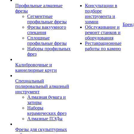
Профильные алмазные
Консультации в
фрезы
подборе
Сегментные
инструмента и
профильные фрезы
химии
Брен
Фрезы вакуумного
Обслуживание и
спекания
ремонт станков и
Сплошные
оборудования
профильные фрезы
Реставрационные
Наборы профильных
работы по камню
фрез
Калибровочные и
каннелюрные круги
Специальный
полировальный алмазный
инструмент
Алмазная бумага и
затиры
Наборы
керамических фрез
Алмазные ПЭДы
Фрезы для скульптурных