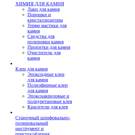
ХИМИЯ ДЛЯ КАМНЯ
Лаки для камня
Порошки и
кристаллизаторы
Термо мастики для
камня
Средства для
полировки камня
Пропитки для камня
Очистители для
камня
Клеи для камня
Эпоксидные клеи
для камня
Полиэфирные клеи
для камня
Эпоксиакриловые и
полиуретановые клея
Красители для клея
Станочный шлифовально-
полировальный
инструмент и
приспособления