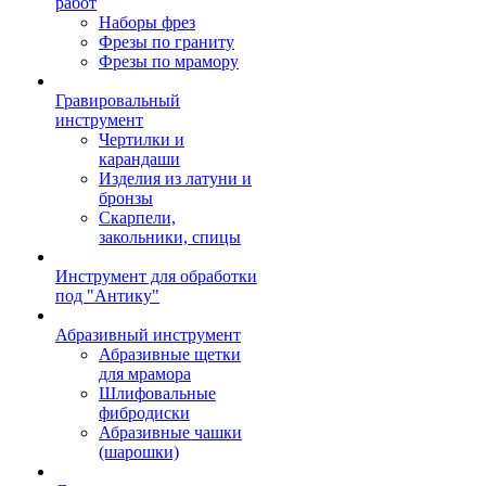
работ
Наборы фрез
Фрезы по граниту
Фрезы по мрамору
Гравировальный
инструмент
Чертилки и
карандаши
Изделия из латуни и
бронзы
Скарпели,
закольники, спицы
Инструмент для обработки
под "Антику"
Абразивный инструмент
Абразивные щетки
для мрамора
Шлифовальные
фибродиски
Абразивные чашки
(шарошки)