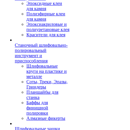
Эпоксидные клеи
для камня
Полиэфирные клеи
для камня
Эпоксиакриловые и
полиуретановые клея
Красители для клея
Станочный шлифовально-
полировальный
инструмент и
приспособления
Шлифовальные
круги на пластике и
металле
Соты, Треки, Эпазы,
Гриндеры
Планшайбы для
станка
Баффы для
финишной
полировки
Алмазные фикерты
Шлифовальные чашки