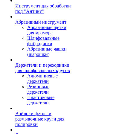
Инструмент для обработки
под "Антику"
Абразивный инструмент
Абразивные щетки
для мрамора
Шлифовальные
фибродиски
Абразивные чашки
(шарошки)
Держатели и переходники
для шлифовальных кругов
Алюминиевые
держатели
Резиновые
держатели
Пластиковые
держатели
Войлоки фетры и
размывочные круги для
полировки