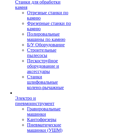
Станки для обработки
камня
Отрезные станки по
камню
Фрезерные станки по
камню
Полировальные
машины по камню
Б/У Оборудование
Строительные
пылесосы
Пескоструйное
оборудование и
аксессуары
Станки
шлифовальные
колено-рычажные
Электро и
пневмоинструмент
Гравировальные
машинки
Кантофрезеры
Пневматические
машинки (УШМ)