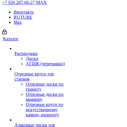
+7 926 287-66-27
МАХ
Вконтакте
RUTUBE
Max
Каталог
Распродажа
Диски
АГШК (черепашки)
Отрезные круги для
станков
Отрезные диски по
граниту
Отрезные диски по
мрамору
Отрезные круги по
искусственному
камню, кварциту
Алмазные диски для