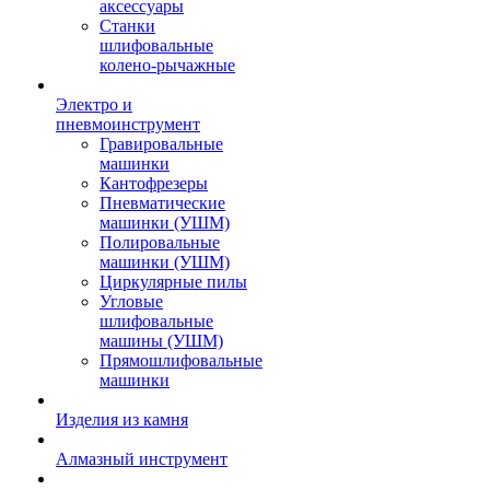
аксессуары
Станки
шлифовальные
колено-рычажные
Электро и
пневмоинструмент
Гравировальные
машинки
Кантофрезеры
Пневматические
машинки (УШМ)
Полировальные
машинки (УШМ)
Циркулярные пилы
Угловые
шлифовальные
машины (УШМ)
Прямошлифовальные
машинки
Изделия из камня
Алмазный инструмент