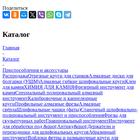
Поделиться
Каталог
Главная
-
Каталог
-
Приспособления и аксессуары
Распродажа
Отрезные круги для станков
Алмазные диски для
болгарки (УШМ)
Алмазные гибкие шлифовальные круги
Клеи
для камня
ХИМИЯ ДЛЯ КАМНЯ
Фрезерный инструмент для
камня
Специальный полировальный алмазный
инструмент
Калибровочные и каннелюрные
круги
Профильные алмазные фрезы
Алмазные
свёрла
Шлифовальные чашки (фаты)
Станочный шлифовально-
полировальный инструмент и приспособления
Фрезы для
скульптурных работ
Гравировальный инструмент
Инструмент
для обработки под &quot;Антику&quot;
Держатели и
переходники для шлифовальных кругов
Абразивный
инструмент
Войлоки фетры и размывочные круги для