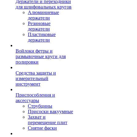
Держатели и переходники
для шлифовальных кругов
Алюминиевые
держатели
Резиновые
держатели
Пластиковые
держатели
Войлоки фетры и
размывочные круги для
полировки
Средства защиты и
измерительный
инструмент
Приспособления и
аксессуары
Струбцины
Присоски вакуумные
Захват и
перемещение плит
Снятие фаски