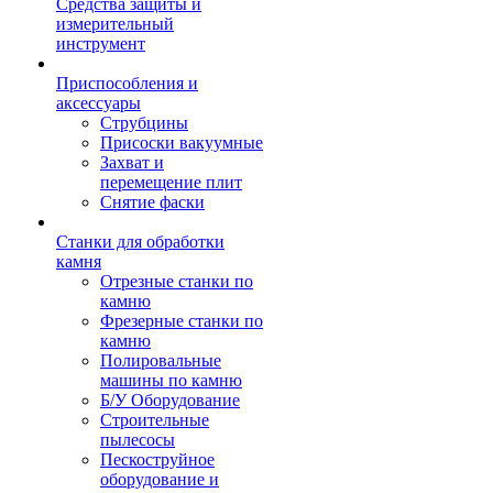
Средства защиты и
измерительный
инструмент
Приспособления и
аксессуары
Струбцины
Присоски вакуумные
Захват и
перемещение плит
Снятие фаски
Станки для обработки
камня
Отрезные станки по
камню
Фрезерные станки по
камню
Полировальные
машины по камню
Б/У Оборудование
Строительные
пылесосы
Пескоструйное
оборудование и