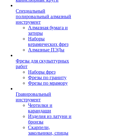
Специальный
полировальный алмазный
инструмент
Алмазная бумага и
затиры
Наборы
керамических фрез
Алмазные ПЭДы
Фрезы для скульптурных
работ
Наборы фрез
Фрезы по граниту
Фрезы по мрамору
Гравировальный
инструмент
Чертилки и
карандаши
Изделия из латуни и
бронзы
Скарпели,
закольники, спицы