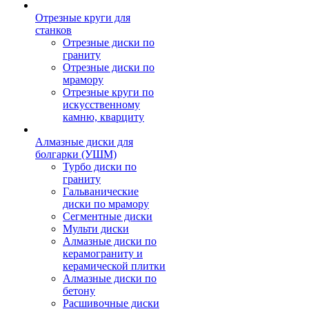
Отрезные круги для
станков
Отрезные диски по
граниту
Отрезные диски по
мрамору
Отрезные круги по
искусственному
камню, кварциту
Алмазные диски для
болгарки (УШМ)
Турбо диски по
граниту
Гальванические
диски по мрамору
Сегментные диски
Мульти диски
Алмазные диски по
керамограниту и
керамической плитки
Алмазные диски по
бетону
Расшивочные диски