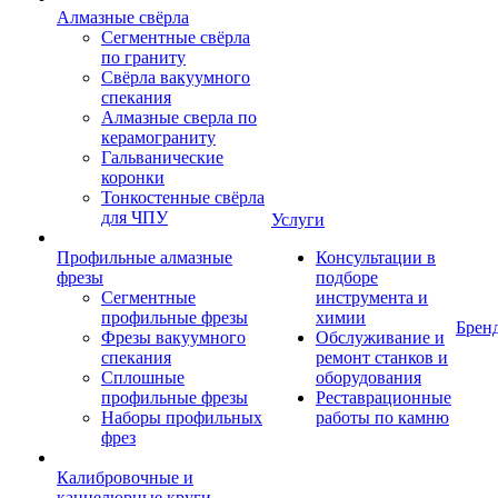
Алмазные свёрла
Сегментные свёрла
по граниту
Свёрла вакуумного
спекания
Алмазные сверла по
керамограниту
Гальванические
коронки
Тонкостенные свёрла
для ЧПУ
Услуги
Профильные алмазные
Консультации в
фрезы
подборе
Сегментные
инструмента и
профильные фрезы
химии
Брен
Фрезы вакуумного
Обслуживание и
спекания
ремонт станков и
Сплошные
оборудования
профильные фрезы
Реставрационные
Наборы профильных
работы по камню
фрез
Калибровочные и
каннелюрные круги