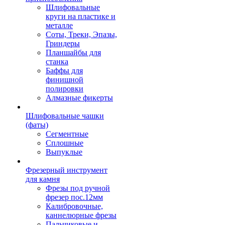
Шлифовальные
круги на пластике и
металле
Соты, Треки, Эпазы,
Гриндеры
Планшайбы для
станка
Баффы для
финишной
полировки
Алмазные фикерты
Шлифовальные чашки
(фаты)
Сегментные
Сплошные
Выпуклые
Фрезерный инструмент
для камня
Фрезы под ручной
фрезер пос.12мм
Калибровочные,
каннелюрные фрезы
Пальчиковые и