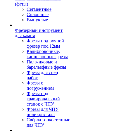
(фаты)
Сегментные
Сплошные
Выпуклые
Фрезерный инструмент
для камня
Фрезы под ручной
фрезер пос.12мм
Калибровочные,
каннелюрные фрезы
Пальчиковые и
барельефные фрезы
Фрезы для спец
работ
Фрезы с
погружением
Фрезы под
гравировальный
станок с ЧПУ
Фрезы для ЧПУ
поликристалл
Свёрла тонкостенные
для ЧПУ