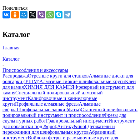
Поделиться
Каталог
Главная
-
Каталог
-
Приспособления и аксессуары
Распродажа
Отрезные круги для станков
Алмазные диски для
болгарки (УШМ)
Алмазные гибкие шлифовальные круги
Клеи
для камня
ХИМИЯ ДЛЯ КАМНЯ
Фрезерный инструмент для
камня
Специальный полировальный алмазный
инструмент
Калибровочные и каннелюрные
круги
Профильные алмазные фрезы
Алмазные
свёрла
Шлифовальные чашки (фаты)
Станочный шлифовально-
полировальный инструмент и приспособления
Фрезы для
скульптурных работ
Гравировальный инструмент
Инструмент
для обработки под &quot;Антику&quot;
Держатели и
переходники для шлифовальных кругов
Абразивный
инструмент
Войлоки фетры и размывочные круги для