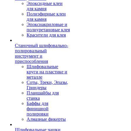
Эпоксидные клеи
для камня
Полиэфирные клеи
для камня
Эпоксиакриловые и
полиуретановые клея
Красители для клея
Станочный шлифовально-
полировальный
инструмент и
приспособления
Шлифовальные
круги на пластике и
металле
Соты, Треки, Эпазы,
Гриндеры
Планшайбы для
станка
Баффы для
финишной
полировки
Алмазные фикерты
Шлифовальные чашки