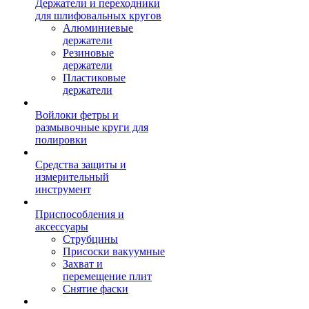
Держатели и переходники
для шлифовальных кругов
Алюминиевые
держатели
Резиновые
держатели
Пластиковые
держатели
Войлоки фетры и
размывочные круги для
полировки
Средства защиты и
измерительный
инструмент
Приспособления и
аксессуары
Струбцины
Присоски вакуумные
Захват и
перемещение плит
Снятие фаски