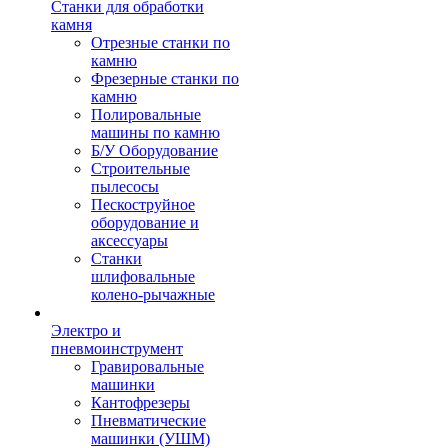
Станки для обработки
камня
Отрезные станки по
камню
Фрезерные станки по
камню
Полировальные
машины по камню
Б/У Оборудование
Строительные
пылесосы
Пескоструйное
оборудование и
аксессуары
Станки
шлифовальные
колено-рычажные
Электро и
пневмоинструмент
Гравировальные
машинки
Кантофрезеры
Пневматические
машинки (УШМ)