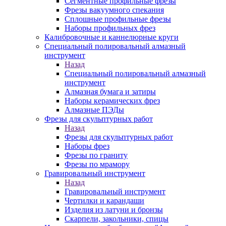
Сегментные профильные фрезы
Фрезы вакуумного спекания
Сплошные профильные фрезы
Наборы профильных фрез
Калибровочные и каннелюрные круги
Специальный полировальный алмазный
инструмент
Назад
Специальный полировальный алмазный
инструмент
Алмазная бумага и затиры
Наборы керамических фрез
Алмазные ПЭДы
Фрезы для скульптурных работ
Назад
Фрезы для скульптурных работ
Наборы фрез
Фрезы по граниту
Фрезы по мрамору
Гравировальный инструмент
Назад
Гравировальный инструмент
Чертилки и карандаши
Изделия из латуни и бронзы
Скарпели, закольники, спицы