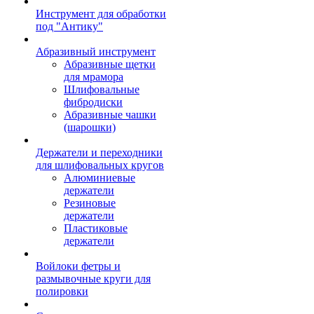
Инструмент для обработки
под "Антику"
Абразивный инструмент
Абразивные щетки
для мрамора
Шлифовальные
фибродиски
Абразивные чашки
(шарошки)
Держатели и переходники
для шлифовальных кругов
Алюминиевые
держатели
Резиновые
держатели
Пластиковые
держатели
Войлоки фетры и
размывочные круги для
полировки