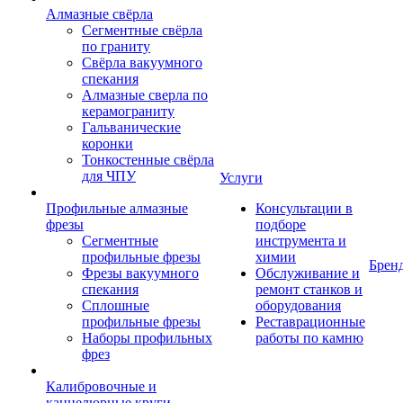
Алмазные свёрла
Сегментные свёрла
по граниту
Свёрла вакуумного
спекания
Алмазные сверла по
керамограниту
Гальванические
коронки
Тонкостенные свёрла
для ЧПУ
Услуги
Профильные алмазные
Консультации в
фрезы
подборе
Сегментные
инструмента и
профильные фрезы
химии
Брен
Фрезы вакуумного
Обслуживание и
спекания
ремонт станков и
Сплошные
оборудования
профильные фрезы
Реставрационные
Наборы профильных
работы по камню
фрез
Калибровочные и
каннелюрные круги