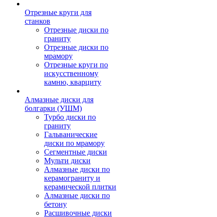
Отрезные круги для
станков
Отрезные диски по
граниту
Отрезные диски по
мрамору
Отрезные круги по
искусственному
камню, кварциту
Алмазные диски для
болгарки (УШМ)
Турбо диски по
граниту
Гальванические
диски по мрамору
Сегментные диски
Мульти диски
Алмазные диски по
керамограниту и
керамической плитки
Алмазные диски по
бетону
Расшивочные диски