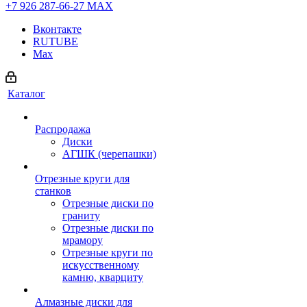
+7 926 287-66-27
МАХ
Вконтакте
RUTUBE
Max
Каталог
Распродажа
Диски
АГШК (черепашки)
Отрезные круги для
станков
Отрезные диски по
граниту
Отрезные диски по
мрамору
Отрезные круги по
искусственному
камню, кварциту
Алмазные диски для