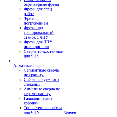
барельефные фрезы
Фрезы для спец
работ
Фрезы с
погружением
Фрезы под
гравировальный
станок с ЧПУ
Фрезы для ЧПУ
поликристалл
Свёрла тонкостенные
для ЧПУ
Алмазные свёрла
Сегментные свёрла
по граниту
Свёрла вакуумного
спекания
Алмазные сверла по
керамограниту
Гальванические
коронки
Тонкостенные свёрла
для ЧПУ
Услуги