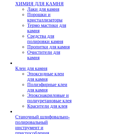
ХИМИЯ ДЛЯ КАМНЯ
Лаки для камня
Порошки и
кристаллизаторы
Термо мастики для
камня
Средства для
полировки камня
Пропитки для камня
Очистители для
камня
Клеи для камня
Эпоксидные клеи
для камня
Полиэфирные клеи
для камня
Эпоксиакриловые и
полиуретановые клея
Красители для клея
Станочный шлифовально-
полировальный
инструмент и
приспособления