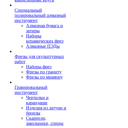
Специальный
полировальный алмазный
инструмент
Алмазная бумага и
затиры
Наборы
керамических фрез
Алмазные ПЭДы
Фрезы для скульптурных
работ
Наборы фрез
Фрезы по граниту
Фрезы по мрамору
Гравировальный
инструмент
Чертилки и
карандаши
Изделия из латуни и
бронзы
Скарпели,
закольники, спицы