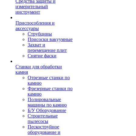
Средства защиты и
измерительный
инструмент
Приспособления и
аксессуары
Струбцины
Присоски вакуумные
Захват и
перемещение плит
Снятие фаски
Станки для обработки
камня
Отрезные станки по
камню
Фрезерные станки по
камню
Полировальные
машины по камню
Б/У Оборудование
Строительные
пылесосы
Пескоструйное
оборудование и