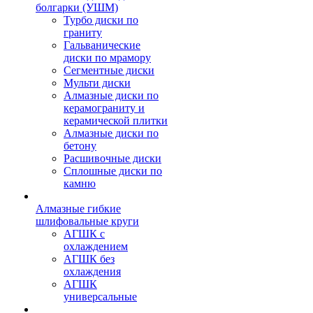
болгарки (УШМ)
Турбо диски по
граниту
Гальванические
диски по мрамору
Сегментные диски
Мульти диски
Алмазные диски по
керамограниту и
керамической плитки
Алмазные диски по
бетону
Расшивочные диски
Сплошные диски по
камню
Алмазные гибкие
шлифовальные круги
АГШК с
охлаждением
АГШК без
охлаждения
АГШК
универсальные