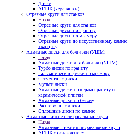
Диски
АГШК (черепашки)
Отрезные круги для станков
Назад
Отрезные круги для станков
Отрезные диски по граниту
Отрезные диски по мрамору
Отрезные круги по искусственному камню,
кварциту
Алмазные диски для болгарки (УШМ)
Назад
Алмазные диски для болгарки (УШМ)
Турбо диски по граниту
Гальванические диски по мрамору
Сегментные диски
Мульти диски
Алмазные диски по керамограниту и
керамической плитки
Алмазные диски по бетону
Расшивочные диски
Сплошные диски по камню
Алмазные гибкие шлифовальные круги
Назад
Алмазные гибкие шлифовальные круги
АГШК с охлаждением