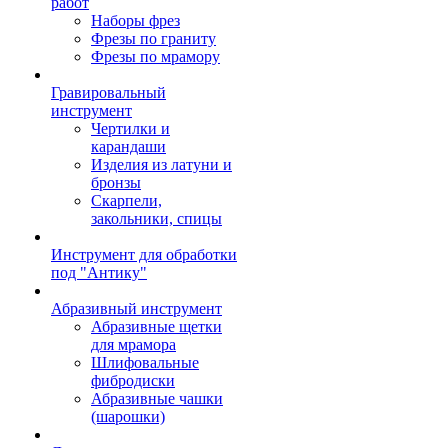
работ
Наборы фрез
Фрезы по граниту
Фрезы по мрамору
Гравировальный
инструмент
Чертилки и
карандаши
Изделия из латуни и
бронзы
Скарпели,
закольники, спицы
Инструмент для обработки
под "Антику"
Абразивный инструмент
Абразивные щетки
для мрамора
Шлифовальные
фибродиски
Абразивные чашки
(шарошки)