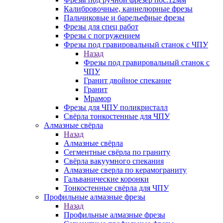
Калибровочные, каннелюрные фрезы
Пальчиковые и барельефные фрезы
Фрезы для спец работ
Фрезы с погружением
Фрезы под гравировальный станок с ЧПУ
Назад
Фрезы под гравировальный станок с
ЧПУ
Гранит двойное спекание
Гранит
Мрамор
Фрезы для ЧПУ поликристалл
Свёрла тонкостенные для ЧПУ
Алмазные свёрла
Назад
Алмазные свёрла
Сегментные свёрла по граниту
Свёрла вакуумного спекания
Алмазные сверла по керамограниту
Гальванические коронки
Тонкостенные свёрла для ЧПУ
Профильные алмазные фрезы
Назад
Профильные алмазные фрезы