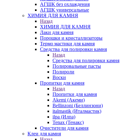
АГШК без охлаждения
АГШК универсальные
ХИМИЯ ДЛЯ КАМНЯ
Назад
ХИМИЯ ДЛЯ КАМНЯ
Лаки для камня
Порошки и кристаллизаторы
Термо мастики для камня
Средства для полировки камня
Назад
Средства для полировки камня
Полировальные пасты
Полироли
Воски
Пропитки для камня
Назад
Пропитки для камня
Akemi (Акеми)
Bellinzoni (Беллинзони)
italmastik (Италмастик)
ilpa (Илпа)
Tenax (Тенакс)
Очистители для камня
Клеи для камня
Назад