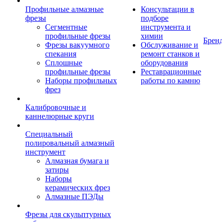
Профильные алмазные
Консультации в
фрезы
подборе
Сегментные
инструмента и
профильные фрезы
химии
Брен
Фрезы вакуумного
Обслуживание и
спекания
ремонт станков и
Сплошные
оборудования
профильные фрезы
Реставрационные
Наборы профильных
работы по камню
фрез
Калибровочные и
каннелюрные круги
Специальный
полировальный алмазный
инструмент
Алмазная бумага и
затиры
Наборы
керамических фрез
Алмазные ПЭДы
Фрезы для скульптурных