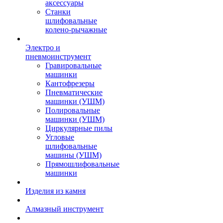
аксессуары
Станки
шлифовальные
колено-рычажные
Электро и
пневмоинструмент
Гравировальные
машинки
Кантофрезеры
Пневматические
машинки (УШМ)
Полировальные
машинки (УШМ)
Циркулярные пилы
Угловые
шлифовальные
машины (УШМ)
Прямошлифовальные
машинки
Изделия из камня
Алмазный инструмент