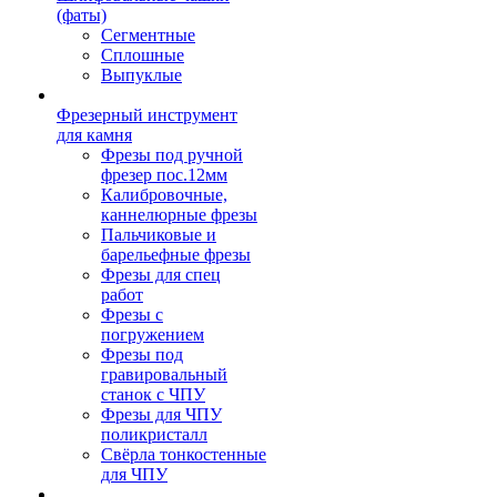
(фаты)
Сегментные
Сплошные
Выпуклые
Фрезерный инструмент
для камня
Фрезы под ручной
фрезер пос.12мм
Калибровочные,
каннелюрные фрезы
Пальчиковые и
барельефные фрезы
Фрезы для спец
работ
Фрезы с
погружением
Фрезы под
гравировальный
станок с ЧПУ
Фрезы для ЧПУ
поликристалл
Свёрла тонкостенные
для ЧПУ