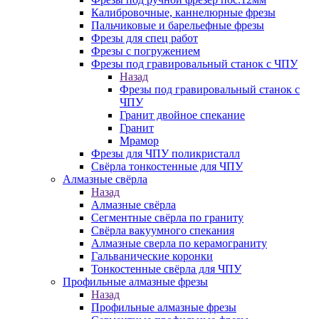
Калибровочные, каннелюрные фрезы
Пальчиковые и барельефные фрезы
Фрезы для спец работ
Фрезы с погружением
Фрезы под гравировальный станок с ЧПУ
Назад
Фрезы под гравировальный станок с
ЧПУ
Гранит двойное спекание
Гранит
Мрамор
Фрезы для ЧПУ поликристалл
Свёрла тонкостенные для ЧПУ
Алмазные свёрла
Назад
Алмазные свёрла
Сегментные свёрла по граниту
Свёрла вакуумного спекания
Алмазные сверла по керамограниту
Гальванические коронки
Тонкостенные свёрла для ЧПУ
Профильные алмазные фрезы
Назад
Профильные алмазные фрезы