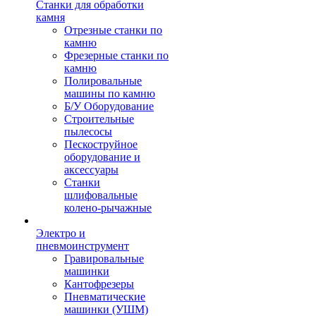
Станки для обработки
камня
Отрезные станки по
камню
Фрезерные станки по
камню
Полировальные
машины по камню
Б/У Оборудование
Строительные
пылесосы
Пескоструйное
оборудование и
аксессуары
Станки
шлифовальные
колено-рычажные
Электро и
пневмоинструмент
Гравировальные
машинки
Кантофрезеры
Пневматические
машинки (УШМ)