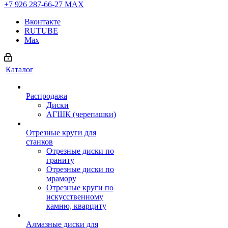
+7 926 287-66-27
МАХ
Вконтакте
RUTUBE
Max
Каталог
Распродажа
Диски
АГШК (черепашки)
Отрезные круги для
станков
Отрезные диски по
граниту
Отрезные диски по
мрамору
Отрезные круги по
искусственному
камню, кварциту
Алмазные диски для