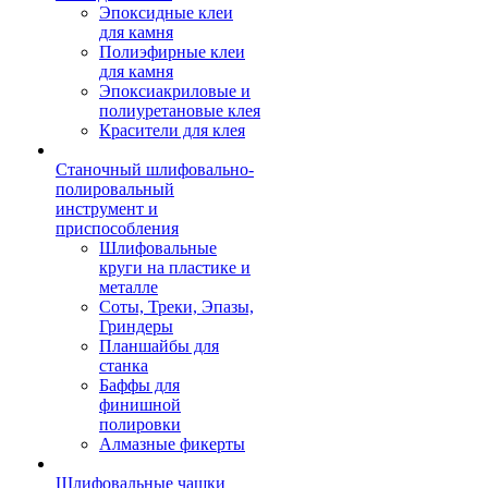
Эпоксидные клеи
для камня
Полиэфирные клеи
для камня
Эпоксиакриловые и
полиуретановые клея
Красители для клея
Станочный шлифовально-
полировальный
инструмент и
приспособления
Шлифовальные
круги на пластике и
металле
Соты, Треки, Эпазы,
Гриндеры
Планшайбы для
станка
Баффы для
финишной
полировки
Алмазные фикерты
Шлифовальные чашки