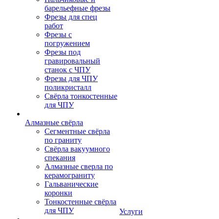
барельефные фрезы
Фрезы для спец
работ
Фрезы с
погружением
Фрезы под
гравировальный
станок с ЧПУ
Фрезы для ЧПУ
поликристалл
Свёрла тонкостенные
для ЧПУ
Алмазные свёрла
Сегментные свёрла
по граниту
Свёрла вакуумного
спекания
Алмазные сверла по
керамограниту
Гальванические
коронки
Тонкостенные свёрла
для ЧПУ
Услуги