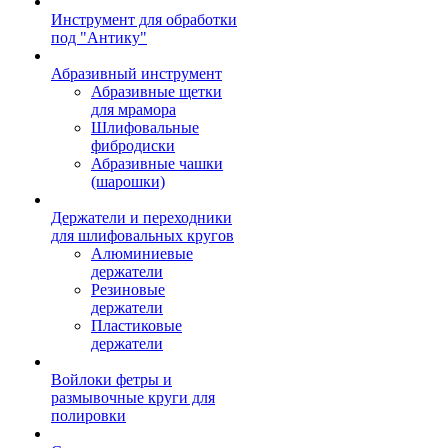
Инструмент для обработки
под "Антику"
Абразивный инструмент
Абразивные щетки
для мрамора
Шлифовальные
фибродиски
Абразивные чашки
(шарошки)
Держатели и переходники
для шлифовальных кругов
Алюминиевые
держатели
Резиновые
держатели
Пластиковые
держатели
Войлоки фетры и
размывочные круги для
полировки