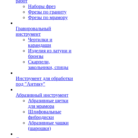
работ
Наборы фрез
Фрезы по граниту
Фрезы по мрамору
Гравировальный
инструмент
Чертилки и
карандаши
Изделия из латуни и
бронзы
Скарпели,
закольники, спицы
Инструмент для обработки
под "Антику"
Абразивный инструмент
Абразивные щетки
для мрамора
Шлифовальные
фибродиски
Абразивные чашки
(шарошки)