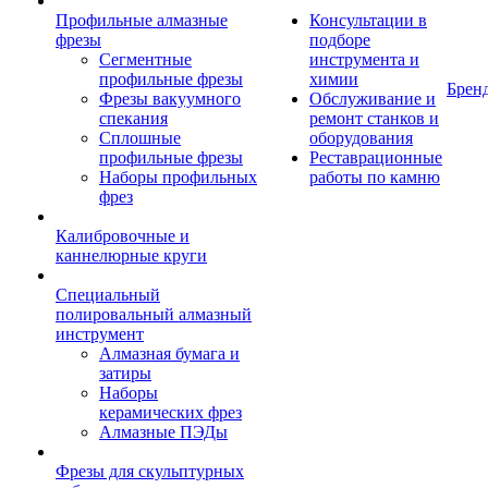
Профильные алмазные
Консультации в
фрезы
подборе
Сегментные
инструмента и
профильные фрезы
химии
Брен
Фрезы вакуумного
Обслуживание и
спекания
ремонт станков и
Сплошные
оборудования
профильные фрезы
Реставрационные
Наборы профильных
работы по камню
фрез
Калибровочные и
каннелюрные круги
Специальный
полировальный алмазный
инструмент
Алмазная бумага и
затиры
Наборы
керамических фрез
Алмазные ПЭДы
Фрезы для скульптурных