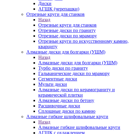
Диски
АГШК (черепашки)
Отрезные круги для станков
Назад
Отрезные круги для станков
Отрезные диски по граниту
Отрезные диски по мрамору
Отрезные круги по искусственному камню,
кварциту
Алмазные диски для болгарки (УШМ)
Назад
Алмазные диски для болгарки (УШМ)
Турбо диски по граниту
Гальванические диски по мрамору
Сегментные диски
Мульти диски
Алмазные диски по керамограниту и
керамической плитки
Алмазные диски по бетону
Расшивочные диски
Сплошные диски по камню
Алмазные гибкие шлифовальные круги
Назад
Алмазные гибкие шлифовальные круги
АГШК с охлаждением