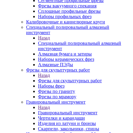
Сегментные профильные фрезы
Фрезы вакуумного спекания
Сплошные профильные фрезы
Наборы профильных фрез
Калибровочные и каннелюрные круги
Специальный полировальный алмазный
инструмент
Назад
Специальный полировальный алмазный
инструмент
Алмазная бумага и затиры
Наборы керамических фрез
Алмазные ПЭДы
Фрезы для скульптурных работ
Назад
Фрезы для скульптурных работ
Наборы фрез
Фрезы по граниту
Фрезы по мрамору
Гравировальный инструмент
Назад
Гравировальный инструмент
Чертилки и карандаши
Изделия из латуни и бронзы
Скарпели, закольники, спицы