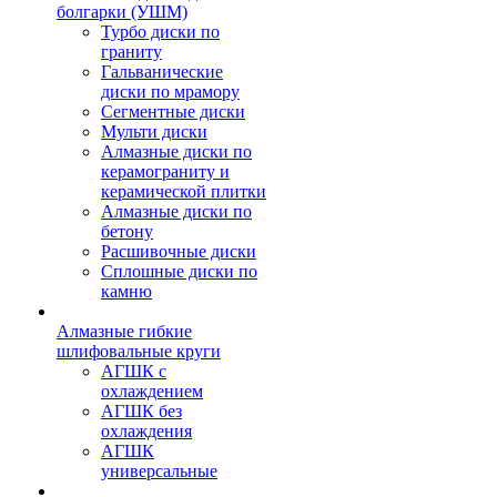
болгарки (УШМ)
Турбо диски по
граниту
Гальванические
диски по мрамору
Сегментные диски
Мульти диски
Алмазные диски по
керамограниту и
керамической плитки
Алмазные диски по
бетону
Расшивочные диски
Сплошные диски по
камню
Алмазные гибкие
шлифовальные круги
АГШК с
охлаждением
АГШК без
охлаждения
АГШК
универсальные