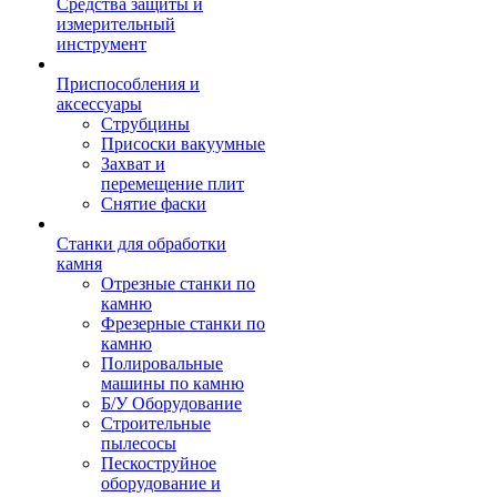
Средства защиты и
измерительный
инструмент
Приспособления и
аксессуары
Струбцины
Присоски вакуумные
Захват и
перемещение плит
Снятие фаски
Станки для обработки
камня
Отрезные станки по
камню
Фрезерные станки по
камню
Полировальные
машины по камню
Б/У Оборудование
Строительные
пылесосы
Пескоструйное
оборудование и