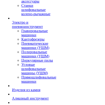
аксессуары
Станки
шлифовальные
колено-рычажные
Электро и
пневмоинструмент
Гравировальные
машинки
Кантофрезеры
Пневматические
машинки (УШМ)
Полировальные
машинки (УШМ)
Циркулярные пилы
Угловые
шлифовальные
машины (УШМ)
Прямошлифовальные
машинки
Изделия из камня
Алмазный инструмент