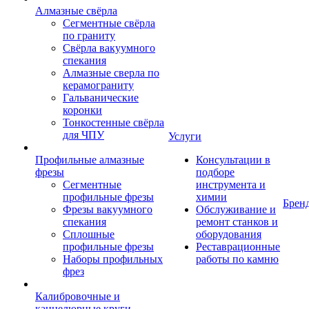
Алмазные свёрла
Сегментные свёрла
по граниту
Свёрла вакуумного
спекания
Алмазные сверла по
керамограниту
Гальванические
коронки
Тонкостенные свёрла
для ЧПУ
Услуги
Профильные алмазные
Консультации в
фрезы
подборе
Сегментные
инструмента и
профильные фрезы
химии
Брен
Фрезы вакуумного
Обслуживание и
спекания
ремонт станков и
Сплошные
оборудования
профильные фрезы
Реставрационные
Наборы профильных
работы по камню
фрез
Калибровочные и
каннелюрные круги