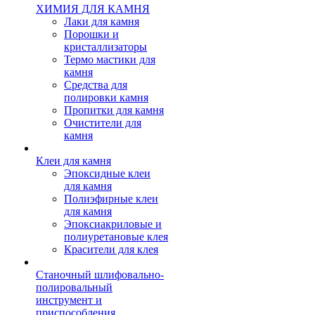
ХИМИЯ ДЛЯ КАМНЯ
Лаки для камня
Порошки и
кристаллизаторы
Термо мастики для
камня
Средства для
полировки камня
Пропитки для камня
Очистители для
камня
Клеи для камня
Эпоксидные клеи
для камня
Полиэфирные клеи
для камня
Эпоксиакриловые и
полиуретановые клея
Красители для клея
Станочный шлифовально-
полировальный
инструмент и
приспособления