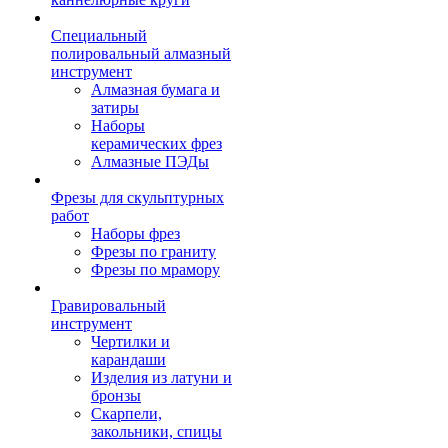
Специальный
полировальный алмазный
инструмент
Алмазная бумага и
затиры
Наборы
керамических фрез
Алмазные ПЭДы
Фрезы для скульптурных
работ
Наборы фрез
Фрезы по граниту
Фрезы по мрамору
Гравировальный
инструмент
Чертилки и
карандаши
Изделия из латуни и
бронзы
Скарпели,
закольники, спицы