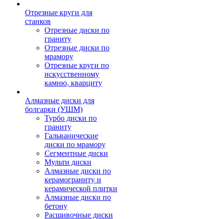
Отрезные круги для
станков
Отрезные диски по
граниту
Отрезные диски по
мрамору
Отрезные круги по
искусственному
камню, кварциту
Алмазные диски для
болгарки (УШМ)
Турбо диски по
граниту
Гальванические
диски по мрамору
Сегментные диски
Мульти диски
Алмазные диски по
керамограниту и
керамической плитки
Алмазные диски по
бетону
Расшивочные диски