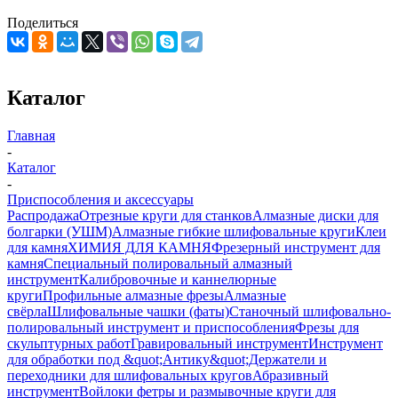
Поделиться
Каталог
Главная
-
Каталог
-
Приспособления и аксессуары
Распродажа
Отрезные круги для станков
Алмазные диски для
болгарки (УШМ)
Алмазные гибкие шлифовальные круги
Клеи
для камня
ХИМИЯ ДЛЯ КАМНЯ
Фрезерный инструмент для
камня
Специальный полировальный алмазный
инструмент
Калибровочные и каннелюрные
круги
Профильные алмазные фрезы
Алмазные
свёрла
Шлифовальные чашки (фаты)
Станочный шлифовально-
полировальный инструмент и приспособления
Фрезы для
скульптурных работ
Гравировальный инструмент
Инструмент
для обработки под &quot;Антику&quot;
Держатели и
переходники для шлифовальных кругов
Абразивный
инструмент
Войлоки фетры и размывочные круги для