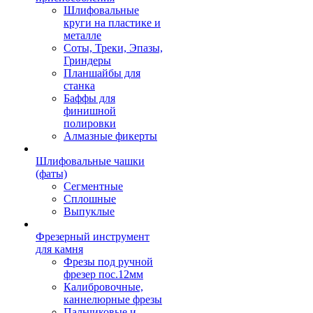
Шлифовальные
круги на пластике и
металле
Соты, Треки, Эпазы,
Гриндеры
Планшайбы для
станка
Баффы для
финишной
полировки
Алмазные фикерты
Шлифовальные чашки
(фаты)
Сегментные
Сплошные
Выпуклые
Фрезерный инструмент
для камня
Фрезы под ручной
фрезер пос.12мм
Калибровочные,
каннелюрные фрезы
Пальчиковые и