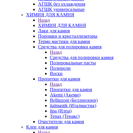
АГШК без охлаждения
АГШК универсальные
ХИМИЯ ДЛЯ КАМНЯ
Назад
ХИМИЯ ДЛЯ КАМНЯ
Лаки для камня
Порошки и кристаллизаторы
Термо мастики для камня
Средства для полировки камня
Назад
Средства для полировки камня
Полировальные пасты
Полироли
Воски
Пропитки для камня
Назад
Пропитки для камня
Akemi (Акеми)
Bellinzoni (Беллинзони)
italmastik (Италмастик)
ilpa (Илпа)
Tenax (Тенакс)
Очистители для камня
Клеи для камня
Назад