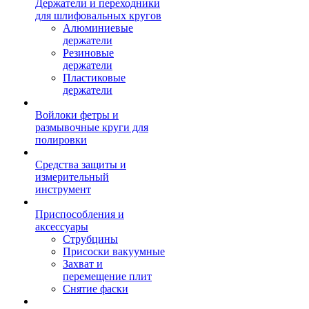
Держатели и переходники
для шлифовальных кругов
Алюминиевые
держатели
Резиновые
держатели
Пластиковые
держатели
Войлоки фетры и
размывочные круги для
полировки
Средства защиты и
измерительный
инструмент
Приспособления и
аксессуары
Струбцины
Присоски вакуумные
Захват и
перемещение плит
Снятие фаски