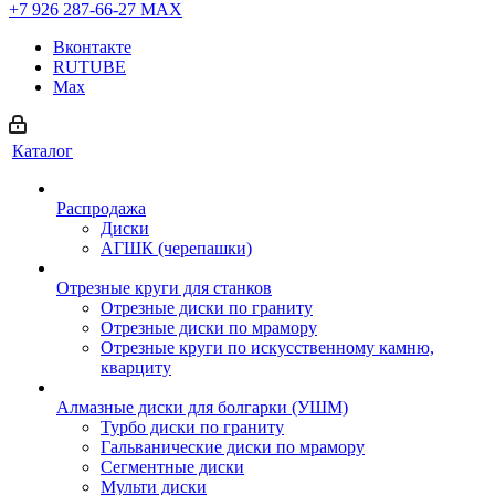
+7 926 287-66-27
МАХ
Вконтакте
RUTUBE
Max
Каталог
Распродажа
Диски
АГШК (черепашки)
Отрезные круги для станков
Отрезные диски по граниту
Отрезные диски по мрамору
Отрезные круги по искусственному камню,
кварциту
Алмазные диски для болгарки (УШМ)
Турбо диски по граниту
Гальванические диски по мрамору
Сегментные диски
Мульти диски