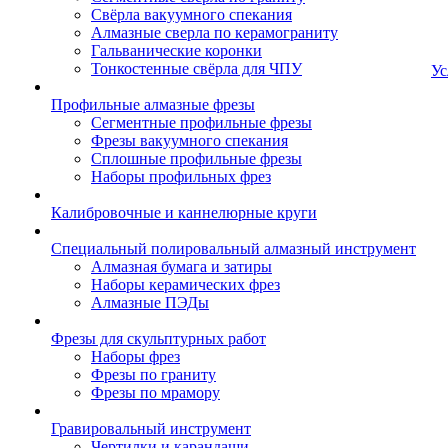
Свёрла вакуумного спекания
Алмазные сверла по керамограниту
Гальванические коронки
Тонкостенные свёрла для ЧПУ
Ус
Профильные алмазные фрезы
Сегментные профильные фрезы
Фрезы вакуумного спекания
Сплошные профильные фрезы
Наборы профильных фрез
Калибровочные и каннелюрные круги
Специальный полировальный алмазный инструмент
Алмазная бумага и затиры
Наборы керамических фрез
Алмазные ПЭДы
Фрезы для скульптурных работ
Наборы фрез
Фрезы по граниту
Фрезы по мрамору
Гравировальный инструмент
Чертилки и карандаши