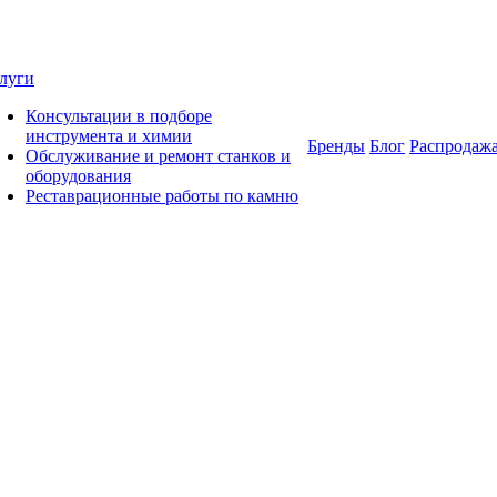
луги
Консультации в подборе
инструмента и химии
Бренды
Блог
Распродаж
Обслуживание и ремонт станков и
оборудования
Реставрационные работы по камню