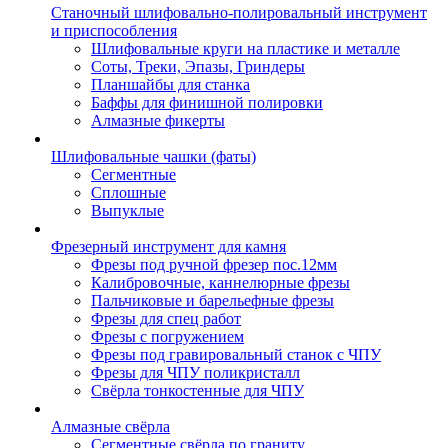
Станочный шлифовально-полировальный инструмент
и приспособления
Шлифовальные круги на пластике и металле
Соты, Треки, Эпазы, Гриндеры
Планшайбы для станка
Баффы для финишной полировки
Алмазные фикерты
Шлифовальные чашки (фаты)
Сегментные
Сплошные
Выпуклые
Фрезерный инструмент для камня
Фрезы под ручной фрезер пос.12мм
Калибровочные, каннелюрные фрезы
Пальчиковые и барельефные фрезы
Фрезы для спец работ
Фрезы с погружением
Фрезы под гравировальный станок с ЧПУ
Фрезы для ЧПУ поликристалл
Свёрла тонкостенные для ЧПУ
Алмазные свёрла
Сегментные свёрла по граниту