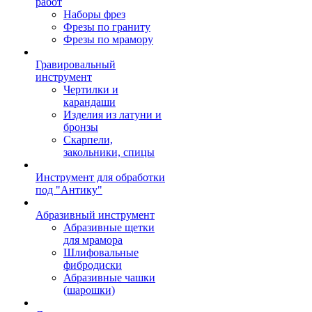
работ
Наборы фрез
Фрезы по граниту
Фрезы по мрамору
Гравировальный
инструмент
Чертилки и
карандаши
Изделия из латуни и
бронзы
Скарпели,
закольники, спицы
Инструмент для обработки
под "Антику"
Абразивный инструмент
Абразивные щетки
для мрамора
Шлифовальные
фибродиски
Абразивные чашки
(шарошки)