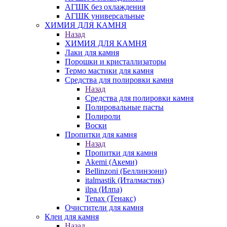
АГШК без охлаждения
АГШК универсальные
ХИМИЯ ДЛЯ КАМНЯ
Назад
ХИМИЯ ДЛЯ КАМНЯ
Лаки для камня
Порошки и кристаллизаторы
Термо мастики для камня
Средства для полировки камня
Назад
Средства для полировки камня
Полировальные пасты
Полироли
Воски
Пропитки для камня
Назад
Пропитки для камня
Akemi (Акеми)
Bellinzoni (Беллинзони)
italmastik (Италмастик)
ilpa (Илпа)
Tenax (Тенакс)
Очистители для камня
Клеи для камня
Назад