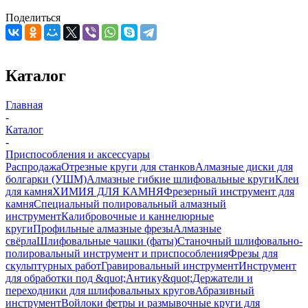
Поделиться
Каталог
Главная
-
Каталог
-
Приспособления и аксессуары
Распродажа
Отрезные круги для станков
Алмазные диски для
болгарки (УШМ)
Алмазные гибкие шлифовальные круги
Клеи
для камня
ХИМИЯ ДЛЯ КАМНЯ
Фрезерный инструмент для
камня
Специальный полировальный алмазный
инструмент
Калибровочные и каннелюрные
круги
Профильные алмазные фрезы
Алмазные
свёрла
Шлифовальные чашки (фаты)
Станочный шлифовально-
полировальный инструмент и приспособления
Фрезы для
скульптурных работ
Гравировальный инструмент
Инструмент
для обработки под &quot;Антику&quot;
Держатели и
переходники для шлифовальных кругов
Абразивный
инструмент
Войлоки фетры и размывочные круги для