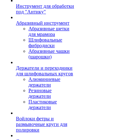
Инструмент для обработки
под "Антику"
Абразивный инструмент
Абразивные щетки
для мрамора
Шлифовальные
фибродиски
Абразивные чашки
(шарошки)
Держатели и переходники
для шлифовальных кругов
Алюминиевые
держатели
Резиновые
держатели
Пластиковые
держатели
Войлоки фетры и
размывочные круги для
полировки