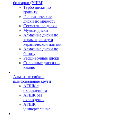
болгарки (УШМ)
Турбо диски по
граниту
Гальванические
диски по мрамору
Сегментные диски
Мульти диски
Алмазные диски по
керамограниту и
керамической плитки
Алмазные диски по
бетону
Расшивочные диски
Сплошные диски по
камню
Алмазные гибкие
шлифовальные круги
АГШК с
охлаждением
АГШК без
охлаждения
АГШК
универсальные