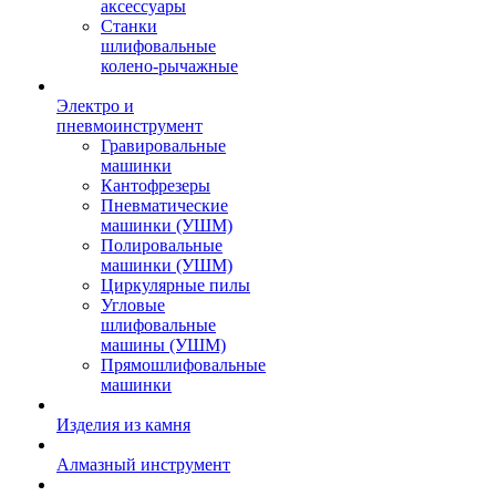
аксессуары
Станки
шлифовальные
колено-рычажные
Электро и
пневмоинструмент
Гравировальные
машинки
Кантофрезеры
Пневматические
машинки (УШМ)
Полировальные
машинки (УШМ)
Циркулярные пилы
Угловые
шлифовальные
машины (УШМ)
Прямошлифовальные
машинки
Изделия из камня
Алмазный инструмент