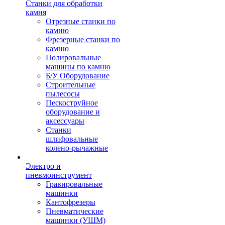
Станки для обработки
камня
Отрезные станки по
камню
Фрезерные станки по
камню
Полировальные
машины по камню
Б/У Оборудование
Строительные
пылесосы
Пескоструйное
оборудование и
аксессуары
Станки
шлифовальные
колено-рычажные
Электро и
пневмоинструмент
Гравировальные
машинки
Кантофрезеры
Пневматические
машинки (УШМ)