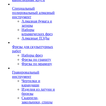
Специальный
полировальный алмазный
инструмент
Алмазная бумага и
затиры
Наборы
керамических фрез
Алмазные ПЭДы
Фрезы для скульптурных
работ
Наборы фрез
Фрезы по граниту
Фрезы по мрамору
Гравировальный
инструмент
Чертилки и
карандаши
Изделия из латуни и
бронзы
Скарпели,
закольники, спицы