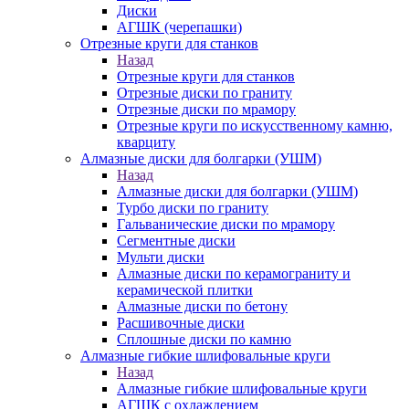
Диски
АГШК (черепашки)
Отрезные круги для станков
Назад
Отрезные круги для станков
Отрезные диски по граниту
Отрезные диски по мрамору
Отрезные круги по искусственному камню,
кварциту
Алмазные диски для болгарки (УШМ)
Назад
Алмазные диски для болгарки (УШМ)
Турбо диски по граниту
Гальванические диски по мрамору
Сегментные диски
Мульти диски
Алмазные диски по керамограниту и
керамической плитки
Алмазные диски по бетону
Расшивочные диски
Сплошные диски по камню
Алмазные гибкие шлифовальные круги
Назад
Алмазные гибкие шлифовальные круги
АГШК с охлаждением