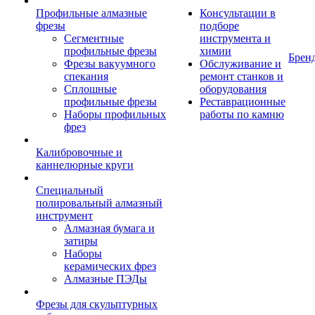
Профильные алмазные
Консультации в
фрезы
подборе
Сегментные
инструмента и
профильные фрезы
химии
Брен
Фрезы вакуумного
Обслуживание и
спекания
ремонт станков и
Сплошные
оборудования
профильные фрезы
Реставрационные
Наборы профильных
работы по камню
фрез
Калибровочные и
каннелюрные круги
Специальный
полировальный алмазный
инструмент
Алмазная бумага и
затиры
Наборы
керамических фрез
Алмазные ПЭДы
Фрезы для скульптурных