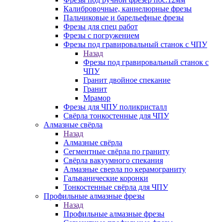
Калибровочные, каннелюрные фрезы
Пальчиковые и барельефные фрезы
Фрезы для спец работ
Фрезы с погружением
Фрезы под гравировальный станок с ЧПУ
Назад
Фрезы под гравировальный станок с
ЧПУ
Гранит двойное спекание
Гранит
Мрамор
Фрезы для ЧПУ поликристалл
Свёрла тонкостенные для ЧПУ
Алмазные свёрла
Назад
Алмазные свёрла
Сегментные свёрла по граниту
Свёрла вакуумного спекания
Алмазные сверла по керамограниту
Гальванические коронки
Тонкостенные свёрла для ЧПУ
Профильные алмазные фрезы
Назад
Профильные алмазные фрезы