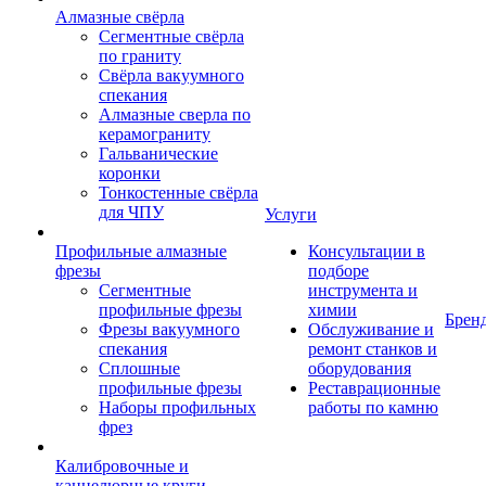
Алмазные свёрла
Сегментные свёрла
по граниту
Свёрла вакуумного
спекания
Алмазные сверла по
керамограниту
Гальванические
коронки
Тонкостенные свёрла
для ЧПУ
Услуги
Профильные алмазные
Консультации в
фрезы
подборе
Сегментные
инструмента и
профильные фрезы
химии
Брен
Фрезы вакуумного
Обслуживание и
спекания
ремонт станков и
Сплошные
оборудования
профильные фрезы
Реставрационные
Наборы профильных
работы по камню
фрез
Калибровочные и
каннелюрные круги