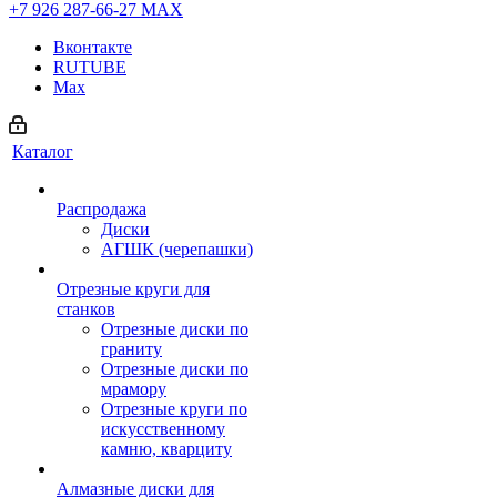
+7 926 287-66-27
МАХ
Вконтакте
RUTUBE
Max
Каталог
Распродажа
Диски
АГШК (черепашки)
Отрезные круги для
станков
Отрезные диски по
граниту
Отрезные диски по
мрамору
Отрезные круги по
искусственному
камню, кварциту
Алмазные диски для