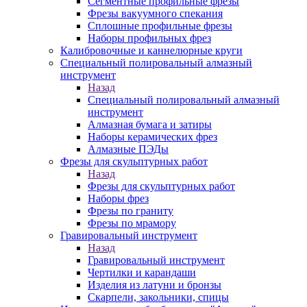
Сегментные профильные фрезы
Фрезы вакуумного спекания
Сплошные профильные фрезы
Наборы профильных фрез
Калибровочные и каннелюрные круги
Специальный полировальный алмазный
инструмент
Назад
Специальный полировальный алмазный
инструмент
Алмазная бумага и затиры
Наборы керамических фрез
Алмазные ПЭДы
Фрезы для скульптурных работ
Назад
Фрезы для скульптурных работ
Наборы фрез
Фрезы по граниту
Фрезы по мрамору
Гравировальный инструмент
Назад
Гравировальный инструмент
Чертилки и карандаши
Изделия из латуни и бронзы
Скарпели, закольники, спицы