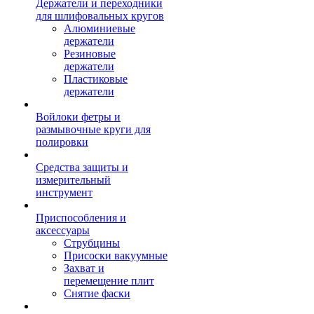
Держатели и переходники
для шлифовальных кругов
Алюминиевые
держатели
Резиновые
держатели
Пластиковые
держатели
Войлоки фетры и
размывочные круги для
полировки
Средства защиты и
измерительный
инструмент
Приспособления и
аксессуары
Струбцины
Присоски вакуумные
Захват и
перемещение плит
Снятие фаски