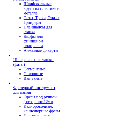
Шлифовальные
круги на пластике и
металле
Соты, Треки, Эпазы,
Гриндеры
Планшайбы для
станка
Баффы для
финишной
полировки
Алмазные фикерты
Шлифовальные чашки
(фаты)
Сегментные
Сплошные
Выпуклые
Фрезерный инструмент
для камня
Фрезы под ручной
фрезер пос.12мм
Калибровочные,
каннелюрные фрезы
Пальчиковые и