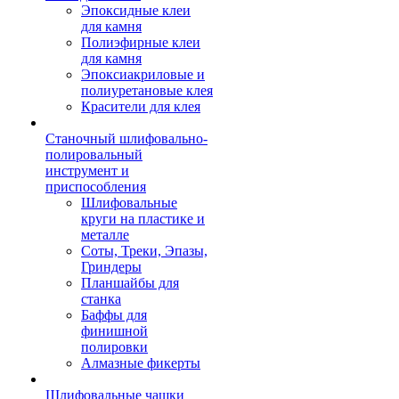
Эпоксидные клеи
для камня
Полиэфирные клеи
для камня
Эпоксиакриловые и
полиуретановые клея
Красители для клея
Станочный шлифовально-
полировальный
инструмент и
приспособления
Шлифовальные
круги на пластике и
металле
Соты, Треки, Эпазы,
Гриндеры
Планшайбы для
станка
Баффы для
финишной
полировки
Алмазные фикерты
Шлифовальные чашки