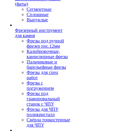
(фаты)
Сегментные
Сплошные
Выпуклые
Фрезерный инструмент
для камня
Фрезы под ручной
фрезер пос.12мм
Калибровочные,
каннелюрные фрезы
Пальчиковые и
барельефные фрезы
Фрезы для спец
работ
Фрезы с
погружением
Фрезы под
гравировальный
станок с ЧПУ
Фрезы для ЧПУ
поликристалл
Свёрла тонкостенные
для ЧПУ