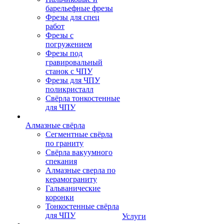
барельефные фрезы
Фрезы для спец
работ
Фрезы с
погружением
Фрезы под
гравировальный
станок с ЧПУ
Фрезы для ЧПУ
поликристалл
Свёрла тонкостенные
для ЧПУ
Алмазные свёрла
Сегментные свёрла
по граниту
Свёрла вакуумного
спекания
Алмазные сверла по
керамограниту
Гальванические
коронки
Тонкостенные свёрла
для ЧПУ
Услуги