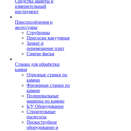
Средства защиты и
измерительный
инструмент
Приспособления и
аксессуары
Струбцины
Присоски вакуумные
Захват и
перемещение плит
Снятие фаски
Станки для обработки
камня
Отрезные станки по
камню
Фрезерные станки по
камню
Полировальные
машины по камню
Б/У Оборудование
Строительные
пылесосы
Пескоструйное
оборудование и