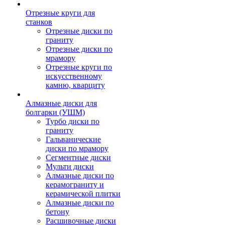
Отрезные круги для
станков
Отрезные диски по
граниту
Отрезные диски по
мрамору
Отрезные круги по
искусственному
камню, кварциту
Алмазные диски для
болгарки (УШМ)
Турбо диски по
граниту
Гальванические
диски по мрамору
Сегментные диски
Мульти диски
Алмазные диски по
керамограниту и
керамической плитки
Алмазные диски по
бетону
Расшивочные диски