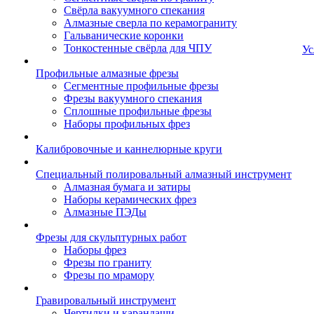
Свёрла вакуумного спекания
Алмазные сверла по керамограниту
Гальванические коронки
Тонкостенные свёрла для ЧПУ
Ус
Профильные алмазные фрезы
Сегментные профильные фрезы
Фрезы вакуумного спекания
Сплошные профильные фрезы
Наборы профильных фрез
Калибровочные и каннелюрные круги
Специальный полировальный алмазный инструмент
Алмазная бумага и затиры
Наборы керамических фрез
Алмазные ПЭДы
Фрезы для скульптурных работ
Наборы фрез
Фрезы по граниту
Фрезы по мрамору
Гравировальный инструмент
Чертилки и карандаши