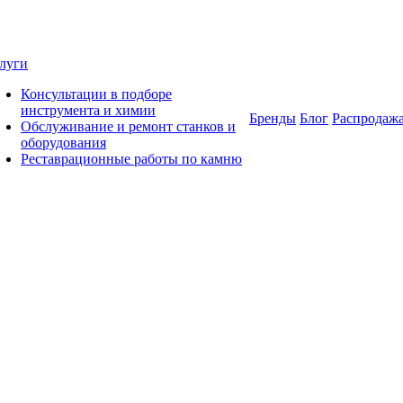
луги
Консультации в подборе
инструмента и химии
Бренды
Блог
Распродаж
Обслуживание и ремонт станков и
оборудования
Реставрационные работы по камню