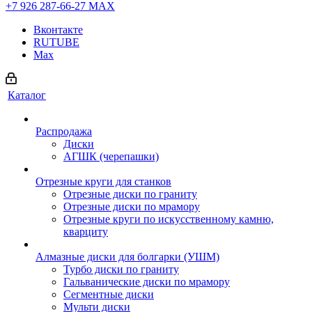
+7 926 287-66-27
МАХ
Вконтакте
RUTUBE
Max
Каталог
Распродажа
Диски
АГШК (черепашки)
Отрезные круги для станков
Отрезные диски по граниту
Отрезные диски по мрамору
Отрезные круги по искусственному камню,
кварциту
Алмазные диски для болгарки (УШМ)
Турбо диски по граниту
Гальванические диски по мрамору
Сегментные диски
Мульти диски