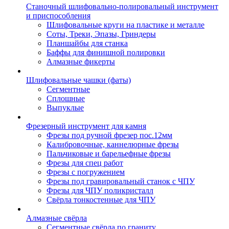
Станочный шлифовально-полировальный инструмент
и приспособления
Шлифовальные круги на пластике и металле
Соты, Треки, Эпазы, Гриндеры
Планшайбы для станка
Баффы для финишной полировки
Алмазные фикерты
Шлифовальные чашки (фаты)
Сегментные
Сплошные
Выпуклые
Фрезерный инструмент для камня
Фрезы под ручной фрезер пос.12мм
Калибровочные, каннелюрные фрезы
Пальчиковые и барельефные фрезы
Фрезы для спец работ
Фрезы с погружением
Фрезы под гравировальный станок с ЧПУ
Фрезы для ЧПУ поликристалл
Свёрла тонкостенные для ЧПУ
Алмазные свёрла
Сегментные свёрла по граниту