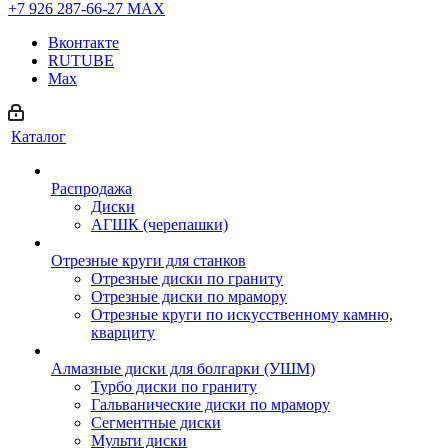
+7 926 287-66-27
МАХ
Вконтакте
RUTUBE
Max
Каталог
Распродажа
Диски
АГШК (черепашки)
Отрезные круги для станков
Отрезные диски по граниту
Отрезные диски по мрамору
Отрезные круги по искусственному камню,
кварциту
Алмазные диски для болгарки (УШМ)
Турбо диски по граниту
Гальванические диски по мрамору
Сегментные диски
Мульти диски