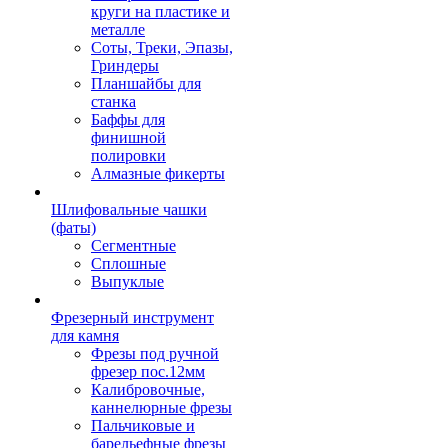
круги на пластике и
металле
Соты, Треки, Эпазы,
Гриндеры
Планшайбы для
станка
Баффы для
финишной
полировки
Алмазные фикерты
Шлифовальные чашки
(фаты)
Сегментные
Сплошные
Выпуклые
Фрезерный инструмент
для камня
Фрезы под ручной
фрезер пос.12мм
Калибровочные,
каннелюрные фрезы
Пальчиковые и
барельефные фрезы