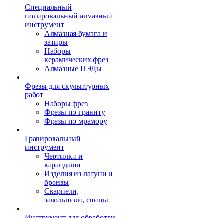
Специальный
полировальный алмазный
инструмент
Алмазная бумага и
затиры
Наборы
керамических фрез
Алмазные ПЭДы
Фрезы для скульптурных
работ
Наборы фрез
Фрезы по граниту
Фрезы по мрамору
Гравировальный
инструмент
Чертилки и
карандаши
Изделия из латуни и
бронзы
Скарпели,
закольники, спицы
Инструмент для обработки