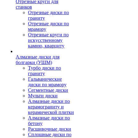
Отрезные круги для
станков
Отрезные диски по
граниту
Отрезные диски по
мрамору
Отрезные круги по
искусственному
камню, кварциту
Алмазные диски для
болгарки (УШМ)
Турбо диски по
граниту
Гальванические
диски по мрамору
Сегментные диски
Мульти диски
Алмазные диски по
керамограниту и
керамической плитки
Алмазные диски по
бетону
Расшивочные диски
Сплошные диски по