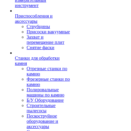
измерительный
инструмент
Приспособления и
аксессуары
Струбцины
Присоски вакуумные
Захват и
перемещение плит
Снятие фаски
Станки для обработки
камня
Отрезные станки по
камню
Фрезерные станки по
камню
Полировальные
машины по камню
Б/У Оборудование
Строительные
пылесосы
Пескоструйное
оборудование и
аксессуары