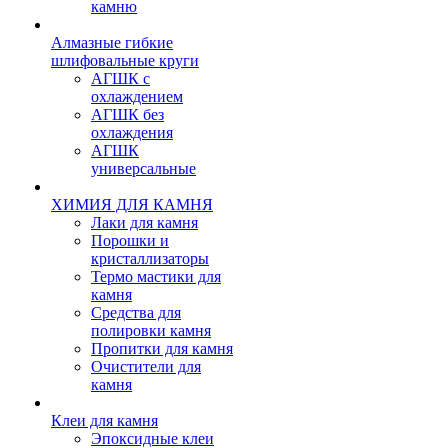
камню
Алмазные гибкие
шлифовальные круги
АГШК с
охлаждением
АГШК без
охлаждения
АГШК
универсальные
ХИМИЯ ДЛЯ КАМНЯ
Лаки для камня
Порошки и
кристаллизаторы
Термо мастики для
камня
Средства для
полировки камня
Пропитки для камня
Очистители для
камня
Клеи для камня
Эпоксидные клеи