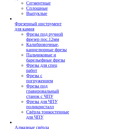
Сегментные
Сплошные
Выпуклые
Фрезерный инструмент
для камня
Фрезы под ручной
фрезер пос.12мм
Калибровочные,
каннелюрные фрезы
Пальчиковые и
барельефные фрезы
Фрезы для спец
работ
Фрезы с
погружением
Фрезы под
гравировальный
станок с ЧПУ
Фрезы для ЧПУ
поликристалл
Свёрла тонкостенные
для ЧПУ
Алмазные свёрла