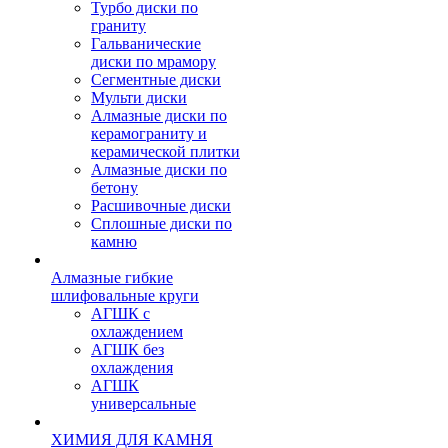
Турбо диски по
граниту
Гальванические
диски по мрамору
Сегментные диски
Мульти диски
Алмазные диски по
керамограниту и
керамической плитки
Алмазные диски по
бетону
Расшивочные диски
Сплошные диски по
камню
Алмазные гибкие
шлифовальные круги
АГШК с
охлаждением
АГШК без
охлаждения
АГШК
универсальные
ХИМИЯ ДЛЯ КАМНЯ