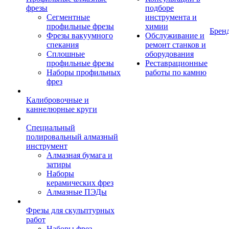
фрезы
подборе
Сегментные
инструмента и
профильные фрезы
химии
Брен
Фрезы вакуумного
Обслуживание и
спекания
ремонт станков и
Сплошные
оборудования
профильные фрезы
Реставрационные
Наборы профильных
работы по камню
фрез
Калибровочные и
каннелюрные круги
Специальный
полировальный алмазный
инструмент
Алмазная бумага и
затиры
Наборы
керамических фрез
Алмазные ПЭДы
Фрезы для скульптурных
работ
Наборы фрез