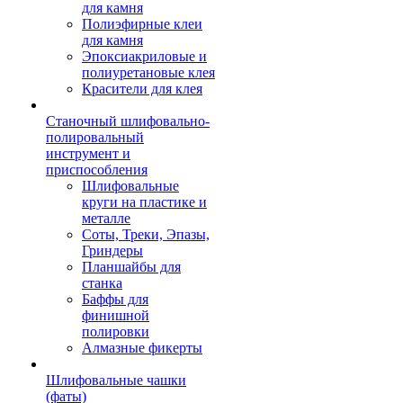
для камня
Полиэфирные клеи
для камня
Эпоксиакриловые и
полиуретановые клея
Красители для клея
Станочный шлифовально-
полировальный
инструмент и
приспособления
Шлифовальные
круги на пластике и
металле
Соты, Треки, Эпазы,
Гриндеры
Планшайбы для
станка
Баффы для
финишной
полировки
Алмазные фикерты
Шлифовальные чашки
(фаты)