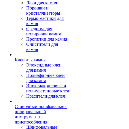
Лаки для камня
Порошки и
кристаллизаторы
Термо мастики для
камня
Средства для
полировки камня
Пропитки для камня
Очистители для
камня
Клеи для камня
Эпоксидные клеи
для камня
Полиэфирные клеи
для камня
Эпоксиакриловые и
полиуретановые клея
Красители для клея
Станочный шлифовально-
полировальный
инструмент и
приспособления
Шлифовальные