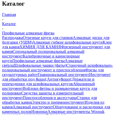
Каталог
Главная
-
Каталог
-
Профильные алмазные фрезы
Распродажа
Отрезные круги для станков
Алмазные диски для
болгарки (УШМ)
Алмазные гибкие шлифовальные круги
Клеи
для камня
ХИМИЯ ДЛЯ КАМНЯ
Фрезерный инструмент для
камня
Специальный полировальный алмазный
инструмент
Калибровочные и каннелюрные
круги
Профильные алмазные фрезы
Алмазные
свёрла
Шлифовальные чашки (фаты)
Станочный шлифовально-
полировальный инструмент и приспособления
Фрезы для
скульптурных работ
Гравировальный инструмент
Инструмент
для обработки под &quot;Антику&quot;
Держатели и
переходники для шлифовальных кругов
Абразивный
инструмент
Войлоки фетры и размывочные круги для
полировки
Средства защиты и измерительный
инструмент
Приспособления и аксессуары
Станки для
обработки камня
Электро и пневмоинструмент
Изделия из
камня
Алмазный инструмент
Оборудование и расходники для
каменных полов
Новинки
Алмазные инструменты Woosuk