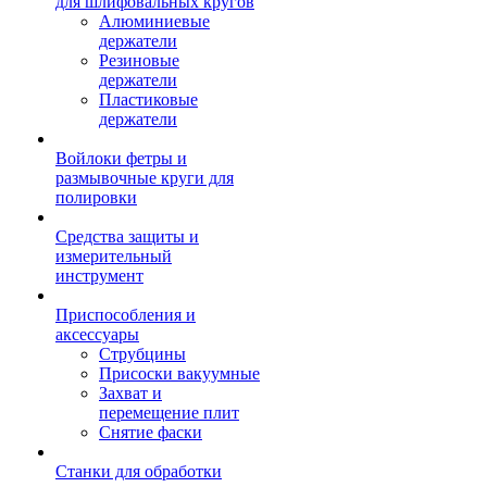
для шлифовальных кругов
Алюминиевые
держатели
Резиновые
держатели
Пластиковые
держатели
Войлоки фетры и
размывочные круги для
полировки
Средства защиты и
измерительный
инструмент
Приспособления и
аксессуары
Струбцины
Присоски вакуумные
Захват и
перемещение плит
Снятие фаски
Станки для обработки