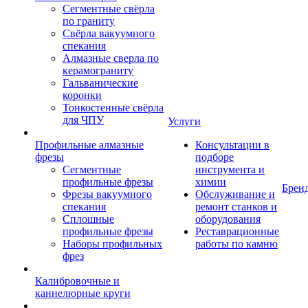
Сегментные свёрла
по граниту
Свёрла вакуумного
спекания
Алмазные сверла по
керамограниту
Гальванические
коронки
Тонкостенные свёрла
для ЧПУ
Услуги
Профильные алмазные
Консультации в
фрезы
подборе
Сегментные
инструмента и
профильные фрезы
химии
Брен
Фрезы вакуумного
Обслуживание и
спекания
ремонт станков и
Сплошные
оборудования
профильные фрезы
Реставрационные
Наборы профильных
работы по камню
фрез
Калибровочные и
каннелюрные круги