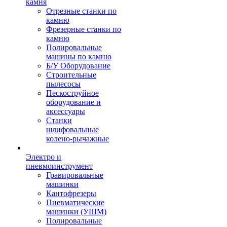
камня
Отрезные станки по
камню
Фрезерные станки по
камню
Полировальные
машины по камню
Б/У Оборудование
Строительные
пылесосы
Пескоструйное
оборудование и
аксессуары
Станки
шлифовальные
колено-рычажные
Электро и
пневмоинструмент
Гравировальные
машинки
Кантофрезеры
Пневматические
машинки (УШМ)
Полировальные