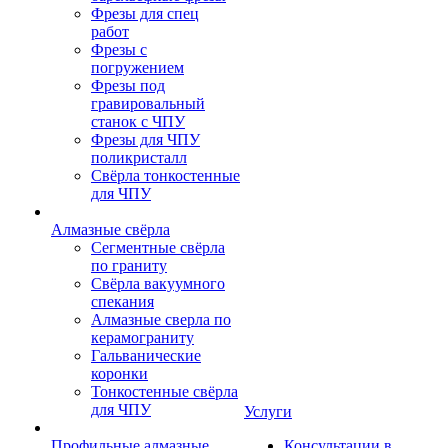
Фрезы для спец
работ
Фрезы с
погружением
Фрезы под
гравировальный
станок с ЧПУ
Фрезы для ЧПУ
поликристалл
Свёрла тонкостенные
для ЧПУ
Алмазные свёрла
Сегментные свёрла
по граниту
Свёрла вакуумного
спекания
Алмазные сверла по
керамограниту
Гальванические
коронки
Тонкостенные свёрла
для ЧПУ
Услуги
Профильные алмазные
Консультации в