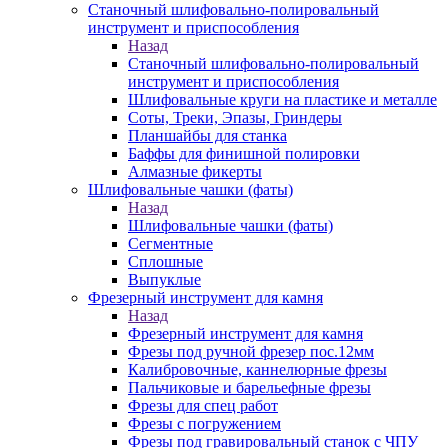
Станочный шлифовально-полировальный
инструмент и приспособления
Назад
Станочный шлифовально-полировальный
инструмент и приспособления
Шлифовальные круги на пластике и металле
Соты, Треки, Эпазы, Гриндеры
Планшайбы для станка
Баффы для финишной полировки
Алмазные фикерты
Шлифовальные чашки (фаты)
Назад
Шлифовальные чашки (фаты)
Сегментные
Сплошные
Выпуклые
Фрезерный инструмент для камня
Назад
Фрезерный инструмент для камня
Фрезы под ручной фрезер пос.12мм
Калибровочные, каннелюрные фрезы
Пальчиковые и барельефные фрезы
Фрезы для спец работ
Фрезы с погружением
Фрезы под гравировальный станок с ЧПУ