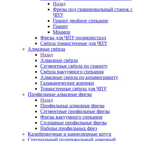
Назад
Фрезы под гравировальный станок с
ЧПУ
Гранит двойное спекание
Гранит
Мрамор
Фрезы для ЧПУ поликристалл
Свёрла тонкостенные для ЧПУ
Алмазные свёрла
Назад
Алмазные свёрла
Сегментные свёрла по граниту
Свёрла вакуумного спекания
Алмазные сверла по керамограниту
Гальванические коронки
Тонкостенные свёрла для ЧПУ
Профильные алмазные фрезы
Назад
Профильные алмазные фрезы
Сегментные профильные фрезы
Фрезы вакуумного спекания
Сплошные профильные фрезы
Наборы профильных фрез
Калибровочные и каннелюрные круги
Специальный полировальный алмазный