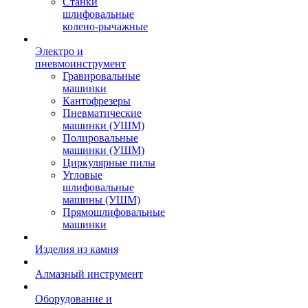
Станки
шлифовальные
колено-рычажные
Электро и
пневмоинструмент
Гравировальные
машинки
Кантофрезеры
Пневматические
машинки (УШМ)
Полировальные
машинки (УШМ)
Циркулярные пилы
Угловые
шлифовальные
машины (УШМ)
Прямошлифовальные
машинки
Изделия из камня
Алмазный инструмент
Оборудование и