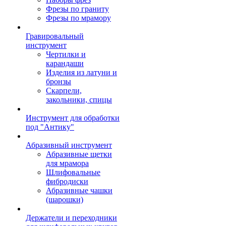
Фрезы по граниту
Фрезы по мрамору
Гравировальный
инструмент
Чертилки и
карандаши
Изделия из латуни и
бронзы
Скарпели,
закольники, спицы
Инструмент для обработки
под "Антику"
Абразивный инструмент
Абразивные щетки
для мрамора
Шлифовальные
фибродиски
Абразивные чашки
(шарошки)
Держатели и переходники