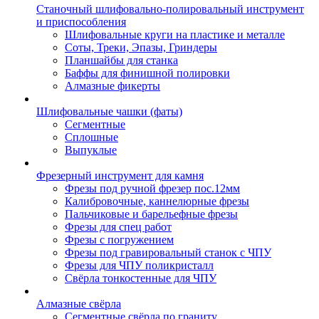
Станочный шлифовально-полировальный инструмент
и приспособления
Шлифовальные круги на пластике и металле
Соты, Треки, Эпазы, Гриндеры
Планшайбы для станка
Баффы для финишной полировки
Алмазные фикерты
Шлифовальные чашки (фаты)
Сегментные
Сплошные
Выпуклые
Фрезерный инструмент для камня
Фрезы под ручной фрезер пос.12мм
Калибровочные, каннелюрные фрезы
Пальчиковые и барельефные фрезы
Фрезы для спец работ
Фрезы с погружением
Фрезы под гравировальный станок с ЧПУ
Фрезы для ЧПУ поликристалл
Свёрла тонкостенные для ЧПУ
Алмазные свёрла
Сегментные свёрла по граниту