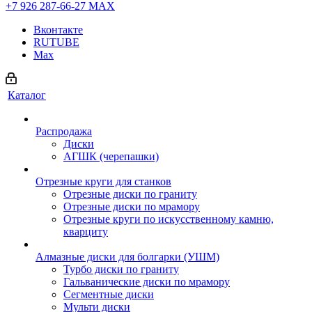
+7 926 287-66-27
МАХ
Вконтакте
RUTUBE
Max
Каталог
Распродажа
Диски
АГШК (черепашки)
Отрезные круги для станков
Отрезные диски по граниту
Отрезные диски по мрамору
Отрезные круги по искусственному камню,
кварциту
Алмазные диски для болгарки (УШМ)
Турбо диски по граниту
Гальванические диски по мрамору
Сегментные диски
Мульти диски