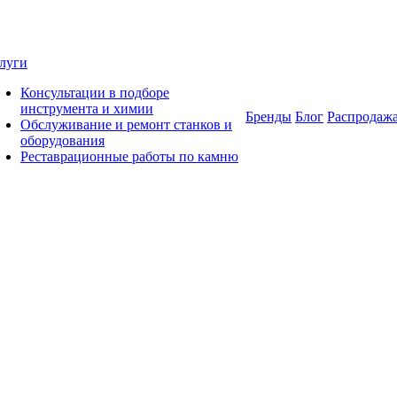
луги
Консультации в подборе
инструмента и химии
Бренды
Блог
Распродаж
Обслуживание и ремонт станков и
оборудования
Реставрационные работы по камню