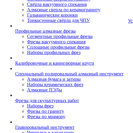
Свёрла вакуумного спекания
Алмазные сверла по керамограниту
Гальванические коронки
Тонкостенные свёрла для ЧПУ
Ус
Профильные алмазные фрезы
Сегментные профильные фрезы
Фрезы вакуумного спекания
Сплошные профильные фрезы
Наборы профильных фрез
Калибровочные и каннелюрные круги
Специальный полировальный алмазный инструмент
Алмазная бумага и затиры
Наборы керамических фрез
Алмазные ПЭДы
Фрезы для скульптурных работ
Наборы фрез
Фрезы по граниту
Фрезы по мрамору
Гравировальный инструмент
Чертилки и карандаши