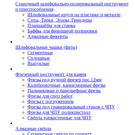
Станочный шлифовально-полировальный инструмент
и приспособления
Шлифовальные круги на пластике и металле
Соты, Треки, Эпазы, Гриндеры
Планшайбы для станка
Баффы для финишной полировки
Алмазные фикерты
Шлифовальные чашки (фаты)
Сегментные
Сплошные
Выпуклые
Фрезерный инструмент для камня
Фрезы под ручной фрезер пос.12мм
Калибровочные, каннелюрные фрезы
Пальчиковые и барельефные фрезы
Фрезы для спец работ
Фрезы с погружением
Фрезы под гравировальный станок с ЧПУ
Фрезы для ЧПУ поликристалл
Свёрла тонкостенные для ЧПУ
Алмазные свёрла
Сегментные свёрла по граниту