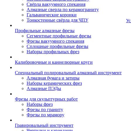
Свёрла вакуумного спекания
Алмазные сверла по керамограниту
Гальванические коронки
Тонкостенные свёрла для ЧПУ
Ус
Профильные алмазные фрезы
Сегментные профильные фрезы
Фрезы вакуумного спекания
Сплошные профильные фрезы
Наборы профильных фрез
Калибровочные и каннелюрные круги
Специальный полировальный алмазный инструмент
Алмазная бумага и затиры
Наборы керамических фрез
Алмазные ПЭДы
Фрезы для скульптурных работ
Наборы фрез
Фрезы по граниту
Фрезы по мрамору
Гравировальный инструмент
Чертилки и карандаши