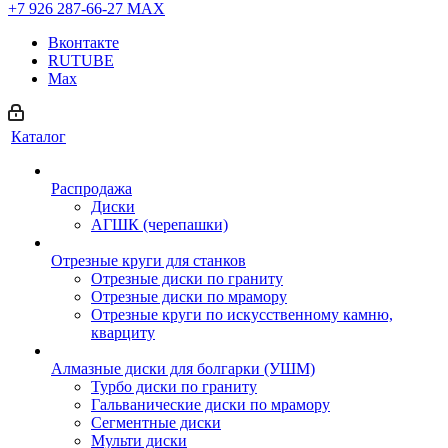
+7 926 287-66-27
МАХ
Вконтакте
RUTUBE
Max
Каталог
Распродажа
Диски
АГШК (черепашки)
Отрезные круги для станков
Отрезные диски по граниту
Отрезные диски по мрамору
Отрезные круги по искусственному камню,
кварциту
Алмазные диски для болгарки (УШМ)
Турбо диски по граниту
Гальванические диски по мрамору
Сегментные диски
Мульти диски