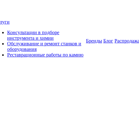
луги
Консультации в подборе
инструмента и химии
Бренды
Блог
Распродаж
Обслуживание и ремонт станков и
оборудования
Реставрационные работы по камню