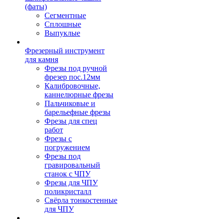
(фаты)
Сегментные
Сплошные
Выпуклые
Фрезерный инструмент
для камня
Фрезы под ручной
фрезер пос.12мм
Калибровочные,
каннелюрные фрезы
Пальчиковые и
барельефные фрезы
Фрезы для спец
работ
Фрезы с
погружением
Фрезы под
гравировальный
станок с ЧПУ
Фрезы для ЧПУ
поликристалл
Свёрла тонкостенные
для ЧПУ