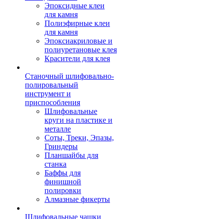
Эпоксидные клеи
для камня
Полиэфирные клеи
для камня
Эпоксиакриловые и
полиуретановые клея
Красители для клея
Станочный шлифовально-
полировальный
инструмент и
приспособления
Шлифовальные
круги на пластике и
металле
Соты, Треки, Эпазы,
Гриндеры
Планшайбы для
станка
Баффы для
финишной
полировки
Алмазные фикерты
Шлифовальные чашки