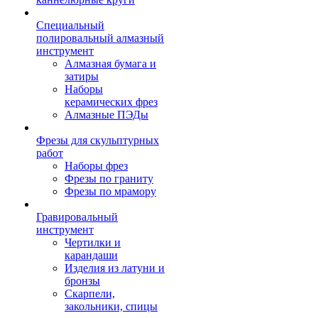
Специальный
полировальный алмазный
инструмент
Алмазная бумага и
затиры
Наборы
керамических фрез
Алмазные ПЭДы
Фрезы для скульптурных
работ
Наборы фрез
Фрезы по граниту
Фрезы по мрамору
Гравировальный
инструмент
Чертилки и
карандаши
Изделия из латуни и
бронзы
Скарпели,
закольники, спицы