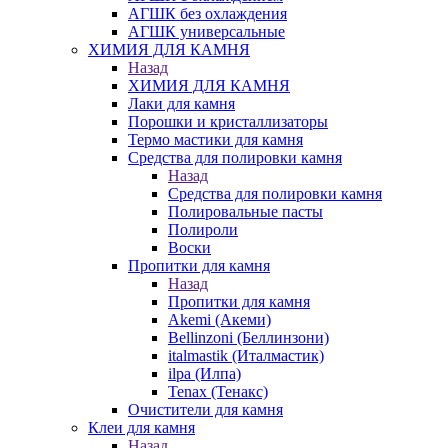
АГШК без охлаждения
АГШК универсальные
ХИМИЯ ДЛЯ КАМНЯ
Назад
ХИМИЯ ДЛЯ КАМНЯ
Лаки для камня
Порошки и кристаллизаторы
Термо мастики для камня
Средства для полировки камня
Назад
Средства для полировки камня
Полировальные пасты
Полироли
Воски
Пропитки для камня
Назад
Пропитки для камня
Akemi (Акеми)
Bellinzoni (Беллинзони)
italmastik (Италмастик)
ilpa (Илпа)
Tenax (Тенакс)
Очистители для камня
Клеи для камня
Назад