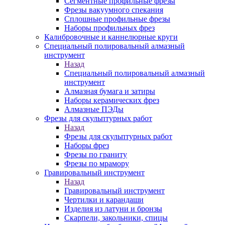
Сегментные профильные фрезы
Фрезы вакуумного спекания
Сплошные профильные фрезы
Наборы профильных фрез
Калибровочные и каннелюрные круги
Специальный полировальный алмазный
инструмент
Назад
Специальный полировальный алмазный
инструмент
Алмазная бумага и затиры
Наборы керамических фрез
Алмазные ПЭДы
Фрезы для скульптурных работ
Назад
Фрезы для скульптурных работ
Наборы фрез
Фрезы по граниту
Фрезы по мрамору
Гравировальный инструмент
Назад
Гравировальный инструмент
Чертилки и карандаши
Изделия из латуни и бронзы
Скарпели, закольники, спицы