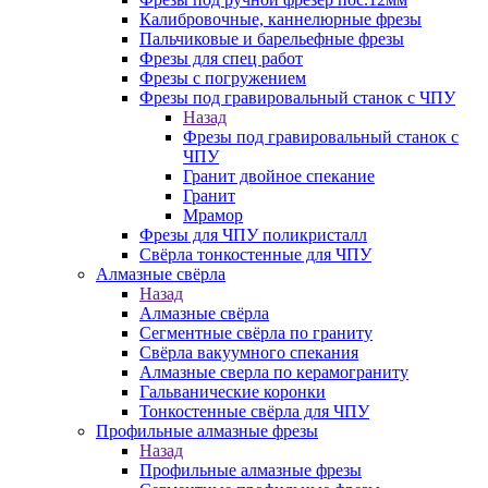
Калибровочные, каннелюрные фрезы
Пальчиковые и барельефные фрезы
Фрезы для спец работ
Фрезы с погружением
Фрезы под гравировальный станок с ЧПУ
Назад
Фрезы под гравировальный станок с
ЧПУ
Гранит двойное спекание
Гранит
Мрамор
Фрезы для ЧПУ поликристалл
Свёрла тонкостенные для ЧПУ
Алмазные свёрла
Назад
Алмазные свёрла
Сегментные свёрла по граниту
Свёрла вакуумного спекания
Алмазные сверла по керамограниту
Гальванические коронки
Тонкостенные свёрла для ЧПУ
Профильные алмазные фрезы
Назад
Профильные алмазные фрезы