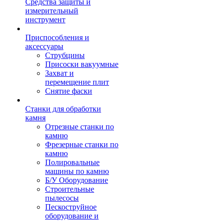
Средства защиты и
измерительный
инструмент
Приспособления и
аксессуары
Струбцины
Присоски вакуумные
Захват и
перемещение плит
Снятие фаски
Станки для обработки
камня
Отрезные станки по
камню
Фрезерные станки по
камню
Полировальные
машины по камню
Б/У Оборудование
Строительные
пылесосы
Пескоструйное
оборудование и