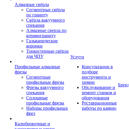
Алмазные свёрла
Сегментные свёрла
по граниту
Свёрла вакуумного
спекания
Алмазные сверла по
керамограниту
Гальванические
коронки
Тонкостенные свёрла
для ЧПУ
Услуги
Профильные алмазные
Консультации в
фрезы
подборе
Сегментные
инструмента и
профильные фрезы
химии
Брен
Фрезы вакуумного
Обслуживание и
спекания
ремонт станков и
Сплошные
оборудования
профильные фрезы
Реставрационные
Наборы профильных
работы по камню
фрез
Калибровочные и
каннелюрные круги