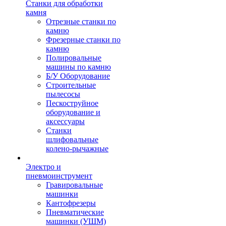
Станки для обработки
камня
Отрезные станки по
камню
Фрезерные станки по
камню
Полировальные
машины по камню
Б/У Оборудование
Строительные
пылесосы
Пескоструйное
оборудование и
аксессуары
Станки
шлифовальные
колено-рычажные
Электро и
пневмоинструмент
Гравировальные
машинки
Кантофрезеры
Пневматические
машинки (УШМ)