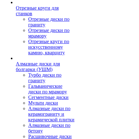
Отрезные круги для
станков
Отрезные диски по
граниту
Отрезные диски по
мрамору
Отрезные круги по
искусственному
камню, кварциту
Алмазные диски для
болгарки (УШМ)
Турбо диски по
граниту
Гальванические
диски по мрамору
Сегментные диски
Мульти диски
Алмазные диски по
керамограниту и
керамической плитки
Алмазные диски по
бетону
Расшивочные диски