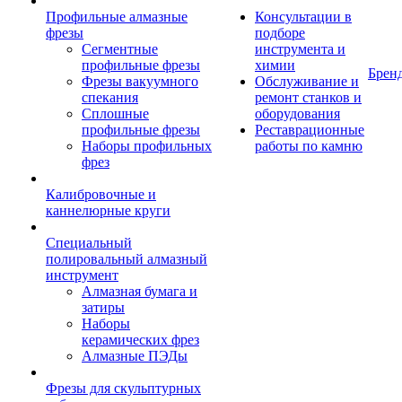
Профильные алмазные
Консультации в
фрезы
подборе
Сегментные
инструмента и
профильные фрезы
химии
Брен
Фрезы вакуумного
Обслуживание и
спекания
ремонт станков и
Сплошные
оборудования
профильные фрезы
Реставрационные
Наборы профильных
работы по камню
фрез
Калибровочные и
каннелюрные круги
Специальный
полировальный алмазный
инструмент
Алмазная бумага и
затиры
Наборы
керамических фрез
Алмазные ПЭДы
Фрезы для скульптурных