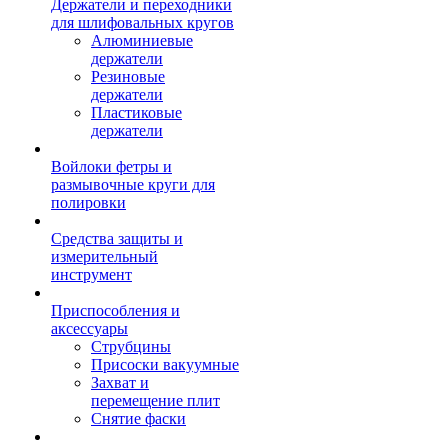
Держатели и переходники
для шлифовальных кругов
Алюминиевые
держатели
Резиновые
держатели
Пластиковые
держатели
Войлоки фетры и
размывочные круги для
полировки
Средства защиты и
измерительный
инструмент
Приспособления и
аксессуары
Струбцины
Присоски вакуумные
Захват и
перемещение плит
Снятие фаски