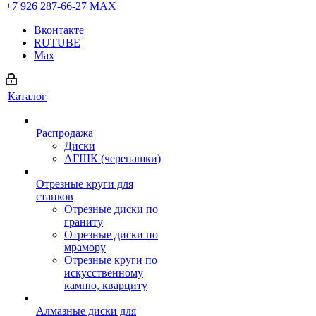
+7 926 287-66-27
МАХ
Вконтакте
RUTUBE
Max
Каталог
Распродажа
Диски
АГШК (черепашки)
Отрезные круги для
станков
Отрезные диски по
граниту
Отрезные диски по
мрамору
Отрезные круги по
искусственному
камню, кварциту
Алмазные диски для