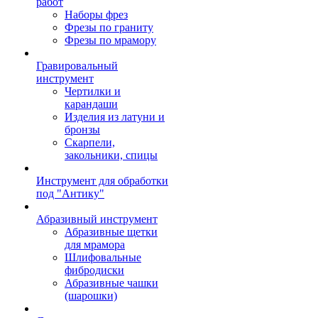
работ
Наборы фрез
Фрезы по граниту
Фрезы по мрамору
Гравировальный
инструмент
Чертилки и
карандаши
Изделия из латуни и
бронзы
Скарпели,
закольники, спицы
Инструмент для обработки
под "Антику"
Абразивный инструмент
Абразивные щетки
для мрамора
Шлифовальные
фибродиски
Абразивные чашки
(шарошки)