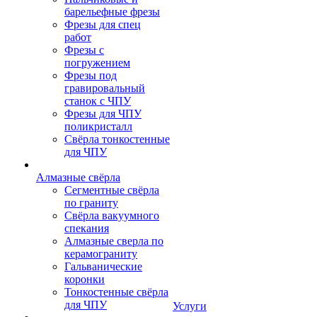
барельефные фрезы
Фрезы для спец
работ
Фрезы с
погружением
Фрезы под
гравировальный
станок с ЧПУ
Фрезы для ЧПУ
поликристалл
Свёрла тонкостенные
для ЧПУ
Алмазные свёрла
Сегментные свёрла
по граниту
Свёрла вакуумного
спекания
Алмазные сверла по
керамограниту
Гальванические
коронки
Тонкостенные свёрла
для ЧПУ
Услуги