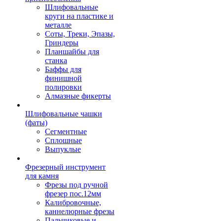
Шлифовальные
круги на пластике и
металле
Соты, Треки, Эпазы,
Гриндеры
Планшайбы для
станка
Баффы для
финишной
полировки
Алмазные фикерты
Шлифовальные чашки
(фаты)
Сегментные
Сплошные
Выпуклые
Фрезерный инструмент
для камня
Фрезы под ручной
фрезер пос.12мм
Калибровочные,
каннелюрные фрезы
Пальчиковые и