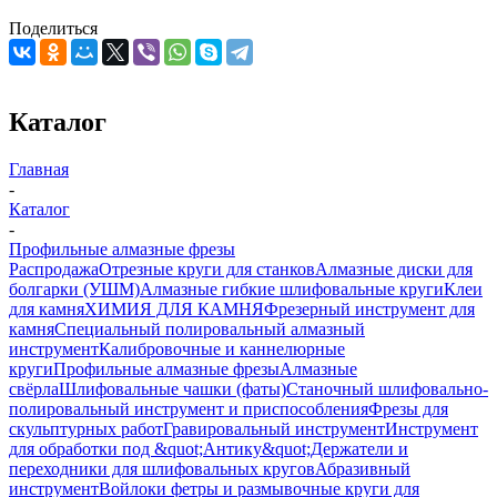
Поделиться
Каталог
Главная
-
Каталог
-
Профильные алмазные фрезы
Распродажа
Отрезные круги для станков
Алмазные диски для
болгарки (УШМ)
Алмазные гибкие шлифовальные круги
Клеи
для камня
ХИМИЯ ДЛЯ КАМНЯ
Фрезерный инструмент для
камня
Специальный полировальный алмазный
инструмент
Калибровочные и каннелюрные
круги
Профильные алмазные фрезы
Алмазные
свёрла
Шлифовальные чашки (фаты)
Станочный шлифовально-
полировальный инструмент и приспособления
Фрезы для
скульптурных работ
Гравировальный инструмент
Инструмент
для обработки под &quot;Антику&quot;
Держатели и
переходники для шлифовальных кругов
Абразивный
инструмент
Войлоки фетры и размывочные круги для