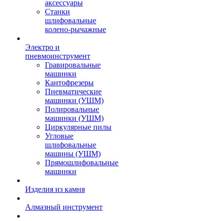
аксессуары
Станки
шлифовальные
колено-рычажные
Электро и
пневмоинструмент
Гравировальные
машинки
Кантофрезеры
Пневматические
машинки (УШМ)
Полировальные
машинки (УШМ)
Циркулярные пилы
Угловые
шлифовальные
машины (УШМ)
Прямошлифовальные
машинки
Изделия из камня
Алмазный инструмент