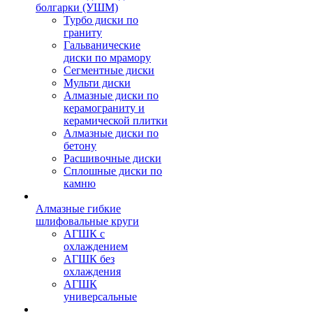
болгарки (УШМ)
Турбо диски по
граниту
Гальванические
диски по мрамору
Сегментные диски
Мульти диски
Алмазные диски по
керамограниту и
керамической плитки
Алмазные диски по
бетону
Расшивочные диски
Сплошные диски по
камню
Алмазные гибкие
шлифовальные круги
АГШК с
охлаждением
АГШК без
охлаждения
АГШК
универсальные