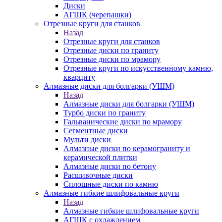
Диски
АГШК (черепашки)
Отрезные круги для станков
Назад
Отрезные круги для станков
Отрезные диски по граниту
Отрезные диски по мрамору
Отрезные круги по искусственному камню,
кварциту
Алмазные диски для болгарки (УШМ)
Назад
Алмазные диски для болгарки (УШМ)
Турбо диски по граниту
Гальванические диски по мрамору
Сегментные диски
Мульти диски
Алмазные диски по керамограниту и
керамической плитки
Алмазные диски по бетону
Расшивочные диски
Сплошные диски по камню
Алмазные гибкие шлифовальные круги
Назад
Алмазные гибкие шлифовальные круги
АГШК с охлаждением