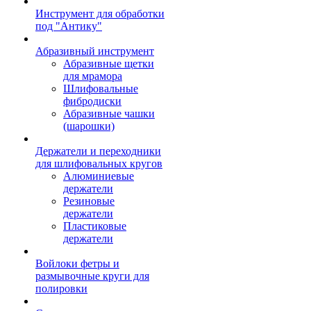
Инструмент для обработки
под "Антику"
Абразивный инструмент
Абразивные щетки
для мрамора
Шлифовальные
фибродиски
Абразивные чашки
(шарошки)
Держатели и переходники
для шлифовальных кругов
Алюминиевые
держатели
Резиновые
держатели
Пластиковые
держатели
Войлоки фетры и
размывочные круги для
полировки