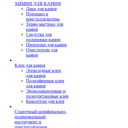
ХИМИЯ ДЛЯ КАМНЯ
Лаки для камня
Порошки и
кристаллизаторы
Термо мастики для
камня
Средства для
полировки камня
Пропитки для камня
Очистители для
камня
Клеи для камня
Эпоксидные клеи
для камня
Полиэфирные клеи
для камня
Эпоксиакриловые и
полиуретановые клея
Красители для клея
Станочный шлифовально-
полировальный
инструмент и
приспособления