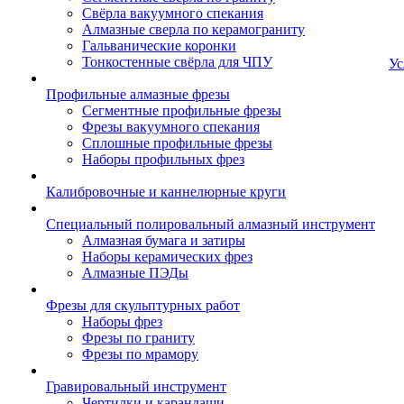
Свёрла вакуумного спекания
Алмазные сверла по керамограниту
Гальванические коронки
Тонкостенные свёрла для ЧПУ
Ус
Профильные алмазные фрезы
Сегментные профильные фрезы
Фрезы вакуумного спекания
Сплошные профильные фрезы
Наборы профильных фрез
Калибровочные и каннелюрные круги
Специальный полировальный алмазный инструмент
Алмазная бумага и затиры
Наборы керамических фрез
Алмазные ПЭДы
Фрезы для скульптурных работ
Наборы фрез
Фрезы по граниту
Фрезы по мрамору
Гравировальный инструмент
Чертилки и карандаши