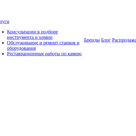
луги
Консультации в подборе
инструмента и химии
Бренды
Блог
Распродаж
Обслуживание и ремонт станков и
оборудования
Реставрационные работы по камню