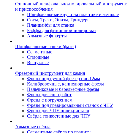
Станочный шлифовально-полировальный инструмент
и приспособления
Шлифовальные круги на пластике и металле
Соты, Треки, Эпазы, Гриндеры
Планшайбы для станка
Баффы для финишной полировки
Алмазные фикерты
Шлифовальные чашки (фаты)
Сегментные
Сплошные
Выпуклые
Фрезерный инструмент для камня
Фрезы под ручной фрезер пос.12мм
Калибровочные, каннелюрные фрезы
Пальчиковые и барельефные фрезы
Фрезы для спец работ
Фрезы с погружением
Фрезы под гравировальный станок с ЧПУ
Фрезы для ЧПУ поликристалл
Свёрла тонкостенные для ЧПУ
Алмазные свёрла
Сегментные свёрла по граниту