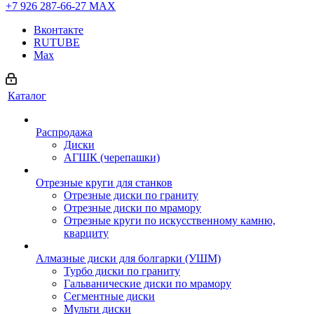
+7 926 287-66-27
МАХ
Вконтакте
RUTUBE
Max
Каталог
Распродажа
Диски
АГШК (черепашки)
Отрезные круги для станков
Отрезные диски по граниту
Отрезные диски по мрамору
Отрезные круги по искусственному камню,
кварциту
Алмазные диски для болгарки (УШМ)
Турбо диски по граниту
Гальванические диски по мрамору
Сегментные диски
Мульти диски