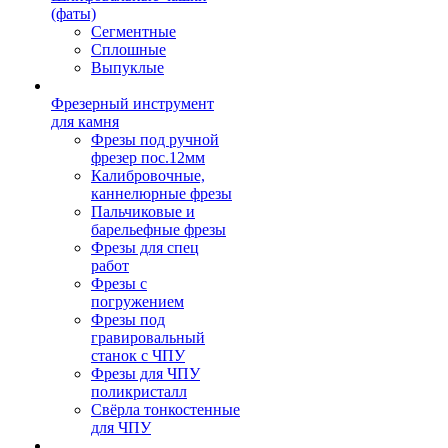
(фаты)
Сегментные
Сплошные
Выпуклые
Фрезерный инструмент
для камня
Фрезы под ручной
фрезер пос.12мм
Калибровочные,
каннелюрные фрезы
Пальчиковые и
барельефные фрезы
Фрезы для спец
работ
Фрезы с
погружением
Фрезы под
гравировальный
станок с ЧПУ
Фрезы для ЧПУ
поликристалл
Свёрла тонкостенные
для ЧПУ