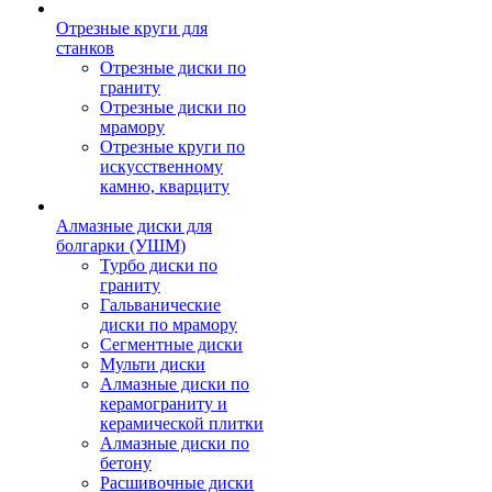
Отрезные круги для
станков
Отрезные диски по
граниту
Отрезные диски по
мрамору
Отрезные круги по
искусственному
камню, кварциту
Алмазные диски для
болгарки (УШМ)
Турбо диски по
граниту
Гальванические
диски по мрамору
Сегментные диски
Мульти диски
Алмазные диски по
керамограниту и
керамической плитки
Алмазные диски по
бетону
Расшивочные диски