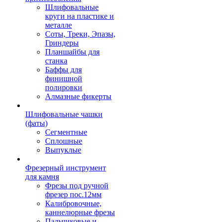
Шлифовальные
круги на пластике и
металле
Соты, Треки, Эпазы,
Гриндеры
Планшайбы для
станка
Баффы для
финишной
полировки
Алмазные фикерты
Шлифовальные чашки
(фаты)
Сегментные
Сплошные
Выпуклые
Фрезерный инструмент
для камня
Фрезы под ручной
фрезер пос.12мм
Калибровочные,
каннелюрные фрезы
Пальчиковые и