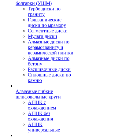
болгарки (УШМ)
Турбо диски по
граниту
Гальванические
диски по мрамору
Сегментные диски
Мульти диски
Алмазные диски по
керамограниту и
керамической плитки
Алмазные диски по
бетону
Расшивочные диски
Сплошные диски по
камню
Алмазные гибкие
шлифовальные круги
АГШК с
охлаждением
АГШК без
охлаждения
АГШК
универсальные