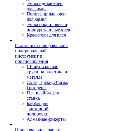
Эпоксидные клеи
для камня
Полиэфирные клеи
для камня
Эпоксиакриловые и
полиуретановые клея
Красители для клея
Станочный шлифовально-
полировальный
инструмент и
приспособления
Шлифовальные
круги на пластике и
металле
Соты, Треки, Эпазы,
Гриндеры
Планшайбы для
станка
Баффы для
финишной
полировки
Алмазные фикерты
Шлифовальные чашки