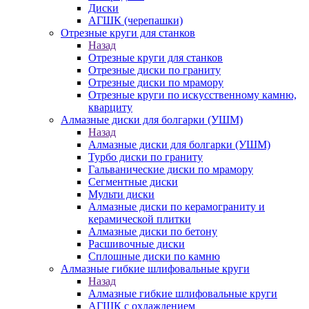
Диски
АГШК (черепашки)
Отрезные круги для станков
Назад
Отрезные круги для станков
Отрезные диски по граниту
Отрезные диски по мрамору
Отрезные круги по искусственному камню,
кварциту
Алмазные диски для болгарки (УШМ)
Назад
Алмазные диски для болгарки (УШМ)
Турбо диски по граниту
Гальванические диски по мрамору
Сегментные диски
Мульти диски
Алмазные диски по керамограниту и
керамической плитки
Алмазные диски по бетону
Расшивочные диски
Сплошные диски по камню
Алмазные гибкие шлифовальные круги
Назад
Алмазные гибкие шлифовальные круги
АГШК с охлаждением