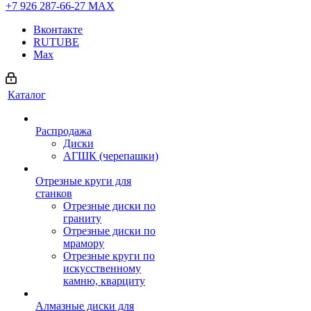
+7 926 287-66-27
МАХ
Вконтакте
RUTUBE
Max
Каталог
Распродажа
Диски
АГШК (черепашки)
Отрезные круги для
станков
Отрезные диски по
граниту
Отрезные диски по
мрамору
Отрезные круги по
искусственному
камню, кварциту
Алмазные диски для