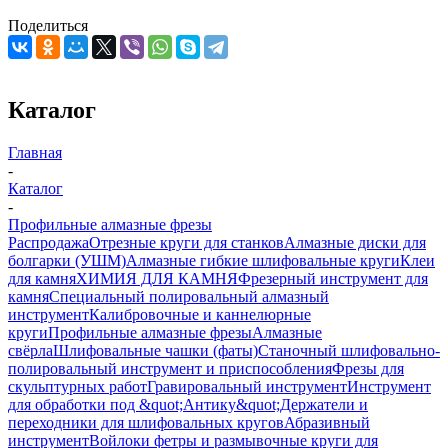
Поделиться
Каталог
Главная
-
Каталог
-
Профильные алмазные фрезы
Распродажа
Отрезные круги для станков
Алмазные диски для
болгарки (УШМ)
Алмазные гибкие шлифовальные круги
Клеи
для камня
ХИМИЯ ДЛЯ КАМНЯ
Фрезерный инструмент для
камня
Специальный полировальный алмазный
инструмент
Калибровочные и каннелюрные
круги
Профильные алмазные фрезы
Алмазные
свёрла
Шлифовальные чашки (фаты)
Станочный шлифовально-
полировальный инструмент и приспособления
Фрезы для
скульптурных работ
Гравировальный инструмент
Инструмент
для обработки под &quot;Антику&quot;
Держатели и
переходники для шлифовальных кругов
Абразивный
инструмент
Войлоки фетры и размывочные круги для