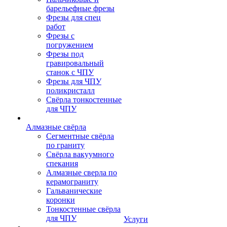
барельефные фрезы
Фрезы для спец
работ
Фрезы с
погружением
Фрезы под
гравировальный
станок с ЧПУ
Фрезы для ЧПУ
поликристалл
Свёрла тонкостенные
для ЧПУ
Алмазные свёрла
Сегментные свёрла
по граниту
Свёрла вакуумного
спекания
Алмазные сверла по
керамограниту
Гальванические
коронки
Тонкостенные свёрла
для ЧПУ
Услуги