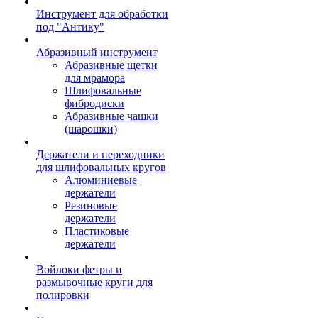
Инструмент для обработки
под "Антику"
Абразивный инструмент
Абразивные щетки
для мрамора
Шлифовальные
фибродиски
Абразивные чашки
(шарошки)
Держатели и переходники
для шлифовальных кругов
Алюминиевые
держатели
Резиновые
держатели
Пластиковые
держатели
Войлоки фетры и
размывочные круги для
полировки