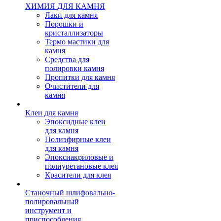
ХИМИЯ ДЛЯ КАМНЯ
Лаки для камня
Порошки и
кристаллизаторы
Термо мастики для
камня
Средства для
полировки камня
Пропитки для камня
Очистители для
камня
Клеи для камня
Эпоксидные клеи
для камня
Полиэфирные клеи
для камня
Эпоксиакриловые и
полиуретановые клея
Красители для клея
Станочный шлифовально-
полировальный
инструмент и
приспособления