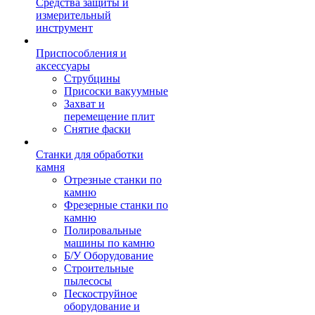
Средства защиты и
измерительный
инструмент
Приспособления и
аксессуары
Струбцины
Присоски вакуумные
Захват и
перемещение плит
Снятие фаски
Станки для обработки
камня
Отрезные станки по
камню
Фрезерные станки по
камню
Полировальные
машины по камню
Б/У Оборудование
Строительные
пылесосы
Пескоструйное
оборудование и