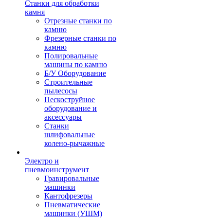
Станки для обработки
камня
Отрезные станки по
камню
Фрезерные станки по
камню
Полировальные
машины по камню
Б/У Оборудование
Строительные
пылесосы
Пескоструйное
оборудование и
аксессуары
Станки
шлифовальные
колено-рычажные
Электро и
пневмоинструмент
Гравировальные
машинки
Кантофрезеры
Пневматические
машинки (УШМ)