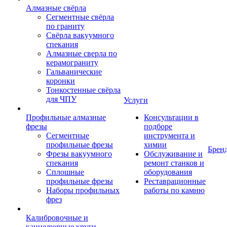
Алмазные свёрла
Сегментные свёрла
по граниту
Свёрла вакуумного
спекания
Алмазные сверла по
керамограниту
Гальванические
коронки
Тонкостенные свёрла
для ЧПУ
Услуги
Профильные алмазные
Консультации в
фрезы
подборе
Сегментные
инструмента и
профильные фрезы
химии
Брен
Фрезы вакуумного
Обслуживание и
спекания
ремонт станков и
Сплошные
оборудования
профильные фрезы
Реставрационные
Наборы профильных
работы по камню
фрез
Калибровочные и
каннелюрные круги