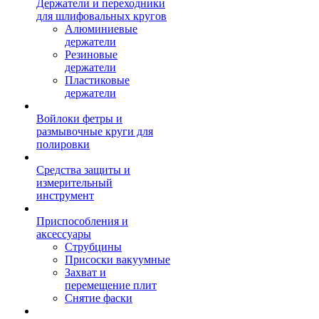
Держатели и переходники
для шлифовальных кругов
Алюминиевые
держатели
Резиновые
держатели
Пластиковые
держатели
Войлоки фетры и
размывочные круги для
полировки
Средства защиты и
измерительный
инструмент
Приспособления и
аксессуары
Струбцины
Присоски вакуумные
Захват и
перемещение плит
Снятие фаски