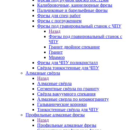
Калибровочные, каннелюрные фрезы
Пальчиковые и барельефные фрезы
Фрезы для спец работ
Фрезы с погружением
Фрезы под гравировальный станок с ЧПУ
Назад
Фрезы под гравировальный станок с
ЧПУ
Гранит двойное спекание
Гранит
Мрамор
Фрезы для ЧПУ поликристалл
Свёрла тонкостенные для ЧПУ
Алмазные свёрла
Назад
Алмазные свёрла
Сегментные свёрла по граниту
Свёрла вакуумного спекания
Алмазные сверла по керамограниту
Гальванические коронки
Тонкостенные свёрла для ЧПУ
Профильные алмазные фрезы
Назад
Профильные алмазные фрезы