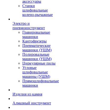
аксессуары
Станки
шлифовальные
колено-рычажные
Электро и
пневмоинструмент
Гравировальные
машинки
Кантофрезеры
Пневматические
машинки (УШМ)
Полировальные
машинки (УШМ)
Циркулярные пилы
Угловые
шлифовальные
машины (УШМ)
Прямошлифовальные
машинки
Изделия из камня
Алмазный инструмент