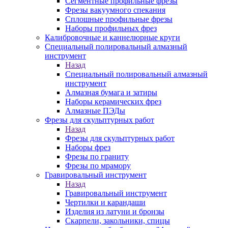
Сегментные профильные фрезы
Фрезы вакуумного спекания
Сплошные профильные фрезы
Наборы профильных фрез
Калибровочные и каннелюрные круги
Специальный полировальный алмазный
инструмент
Назад
Специальный полировальный алмазный
инструмент
Алмазная бумага и затиры
Наборы керамических фрез
Алмазные ПЭДы
Фрезы для скульптурных работ
Назад
Фрезы для скульптурных работ
Наборы фрез
Фрезы по граниту
Фрезы по мрамору
Гравировальный инструмент
Назад
Гравировальный инструмент
Чертилки и карандаши
Изделия из латуни и бронзы
Скарпели, закольники, спицы