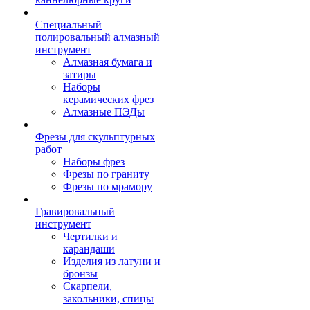
Специальный
полировальный алмазный
инструмент
Алмазная бумага и
затиры
Наборы
керамических фрез
Алмазные ПЭДы
Фрезы для скульптурных
работ
Наборы фрез
Фрезы по граниту
Фрезы по мрамору
Гравировальный
инструмент
Чертилки и
карандаши
Изделия из латуни и
бронзы
Скарпели,
закольники, спицы