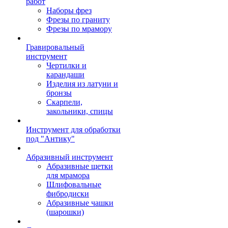
работ
Наборы фрез
Фрезы по граниту
Фрезы по мрамору
Гравировальный
инструмент
Чертилки и
карандаши
Изделия из латуни и
бронзы
Скарпели,
закольники, спицы
Инструмент для обработки
под "Антику"
Абразивный инструмент
Абразивные щетки
для мрамора
Шлифовальные
фибродиски
Абразивные чашки
(шарошки)