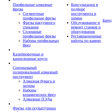
Профильные алмазные
Консультации в
фрезы
подборе
Сегментные
инструмента и
профильные фрезы
химии
Брен
Фрезы вакуумного
Обслуживание и
спекания
ремонт станков и
Сплошные
оборудования
профильные фрезы
Реставрационные
Наборы профильных
работы по камню
фрез
Калибровочные и
каннелюрные круги
Специальный
полировальный алмазный
инструмент
Алмазная бумага и
затиры
Наборы
керамических фрез
Алмазные ПЭДы
Фрезы для скульптурных