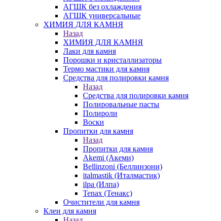
АГШК без охлаждения
АГШК универсальные
ХИМИЯ ДЛЯ КАМНЯ
Назад
ХИМИЯ ДЛЯ КАМНЯ
Лаки для камня
Порошки и кристаллизаторы
Термо мастики для камня
Средства для полировки камня
Назад
Средства для полировки камня
Полировальные пасты
Полироли
Воски
Пропитки для камня
Назад
Пропитки для камня
Akemi (Акеми)
Bellinzoni (Беллинзони)
italmastik (Италмастик)
ilpa (Илпа)
Tenax (Тенакс)
Очистители для камня
Клеи для камня
Назад