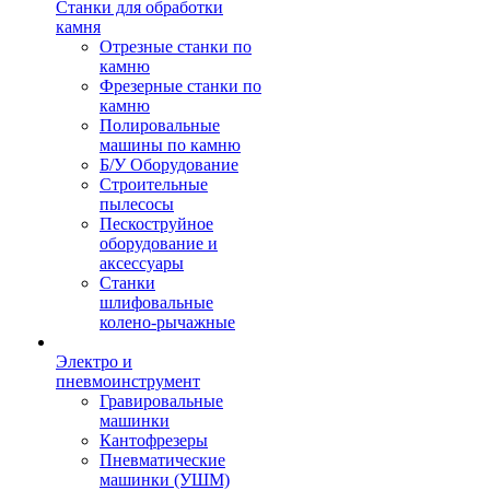
Станки для обработки
камня
Отрезные станки по
камню
Фрезерные станки по
камню
Полировальные
машины по камню
Б/У Оборудование
Строительные
пылесосы
Пескоструйное
оборудование и
аксессуары
Станки
шлифовальные
колено-рычажные
Электро и
пневмоинструмент
Гравировальные
машинки
Кантофрезеры
Пневматические
машинки (УШМ)