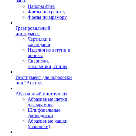
работ
Наборы фрез
Фрезы по граниту
Фрезы по мрамору
Гравировальный
инструмент
Чертилки и
карандаши
Изделия из латуни и
бронзы
Скарпели,
закольники, спицы
Инструмент для обработки
под "Антику"
Абразивный инструмент
Абразивные щетки
для мрамора
Шлифовальные
фибродиски
Абразивные чашки
(шарошки)