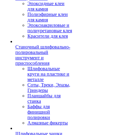
Эпоксидные клеи
для камня
Полиэфирные клеи
для камня
Эпоксиакриловые и
полиуретановые клея
Красители для клея
Станочный шлифовально-
полировальный
инструмент и
приспособления
Шлифовальные
круги на пластике и
металле
Соты, Треки, Эпазы,
Гриндеры
Планшайбы для
станка
Баффы для
финишной
полировки
Алмазные фикерты
Шлифовальные чашки