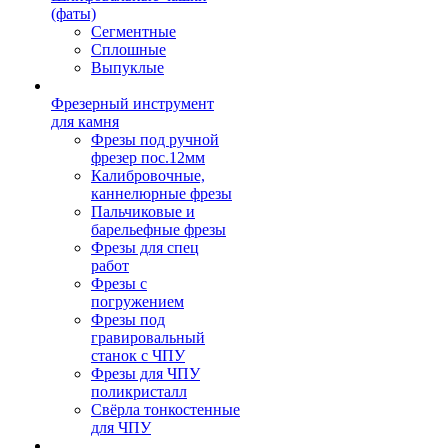
(фаты)
Сегментные
Сплошные
Выпуклые
Фрезерный инструмент
для камня
Фрезы под ручной
фрезер пос.12мм
Калибровочные,
каннелюрные фрезы
Пальчиковые и
барельефные фрезы
Фрезы для спец
работ
Фрезы с
погружением
Фрезы под
гравировальный
станок с ЧПУ
Фрезы для ЧПУ
поликристалл
Свёрла тонкостенные
для ЧПУ