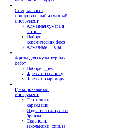
Специальный
полировальный алмазный
инструмент
Алмазная бумага и
затиры
Наборы
керамических фрез
Алмазные ПЭДы
Фрезы для скульптурных
работ
Наборы фрез
Фрезы по граниту
Фрезы по мрамору
Гравировальный
инструмент
Чертилки и
карандаши
Изделия из латуни и
бронзы
Скарпели,
закольники, спицы