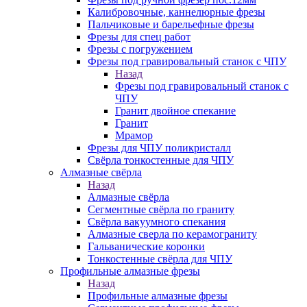
Калибровочные, каннелюрные фрезы
Пальчиковые и барельефные фрезы
Фрезы для спец работ
Фрезы с погружением
Фрезы под гравировальный станок с ЧПУ
Назад
Фрезы под гравировальный станок с
ЧПУ
Гранит двойное спекание
Гранит
Мрамор
Фрезы для ЧПУ поликристалл
Свёрла тонкостенные для ЧПУ
Алмазные свёрла
Назад
Алмазные свёрла
Сегментные свёрла по граниту
Свёрла вакуумного спекания
Алмазные сверла по керамограниту
Гальванические коронки
Тонкостенные свёрла для ЧПУ
Профильные алмазные фрезы
Назад
Профильные алмазные фрезы