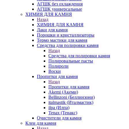
АГШК без охлаждения
АГШК универсальные
ХИМИЯ ДЛЯ КАМНЯ
Назад
ХИМИЯ ДЛЯ КАМНЯ
Лаки для камня
Порошки и кристаллизаторы
Термо мастики для камня
Средства для полировки камня
Назад
Средства для полировки камня
Полировальные пасты
Полироли
Воски
Пропитки для камня
Назад
Пропитки для камня
Akemi (Акеми)
Bellinzoni (Беллинзони)
italmastik (Италмастик)
ilpa (Илпа)
Tenax (Тенакс)
Очистители для камня
Клеи для камня
Назад