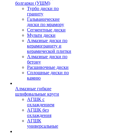
болгарки (УШМ)
Турбо диски по
граниту
Гальванические
диски по мрамору
Сегментные диски
Мульти диски
Алмазные диски по
керамограниту и
керамической плитки
Алмазные диски по
бетону
Расшивочные диски
Сплошные диски по
камню
Алмазные гибкие
шлифовальные круги
АГШК с
охлаждением
АГШК без
охлаждения
АГШК
универсальные