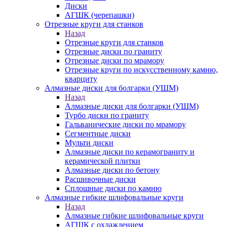
Диски
АГШК (черепашки)
Отрезные круги для станков
Назад
Отрезные круги для станков
Отрезные диски по граниту
Отрезные диски по мрамору
Отрезные круги по искусственному камню,
кварциту
Алмазные диски для болгарки (УШМ)
Назад
Алмазные диски для болгарки (УШМ)
Турбо диски по граниту
Гальванические диски по мрамору
Сегментные диски
Мульти диски
Алмазные диски по керамограниту и
керамической плитки
Алмазные диски по бетону
Расшивочные диски
Сплошные диски по камню
Алмазные гибкие шлифовальные круги
Назад
Алмазные гибкие шлифовальные круги
АГШК с охлаждением