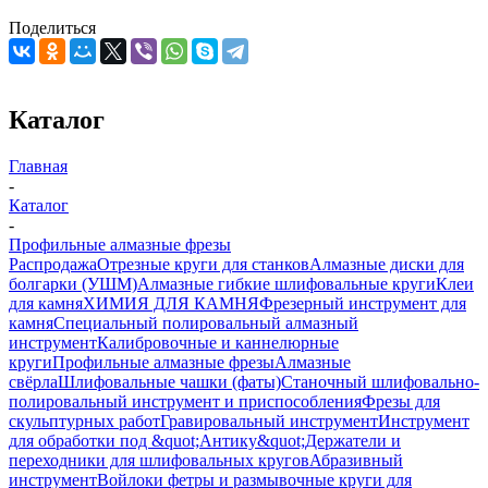
Поделиться
Каталог
Главная
-
Каталог
-
Профильные алмазные фрезы
Распродажа
Отрезные круги для станков
Алмазные диски для
болгарки (УШМ)
Алмазные гибкие шлифовальные круги
Клеи
для камня
ХИМИЯ ДЛЯ КАМНЯ
Фрезерный инструмент для
камня
Специальный полировальный алмазный
инструмент
Калибровочные и каннелюрные
круги
Профильные алмазные фрезы
Алмазные
свёрла
Шлифовальные чашки (фаты)
Станочный шлифовально-
полировальный инструмент и приспособления
Фрезы для
скульптурных работ
Гравировальный инструмент
Инструмент
для обработки под &quot;Антику&quot;
Держатели и
переходники для шлифовальных кругов
Абразивный
инструмент
Войлоки фетры и размывочные круги для