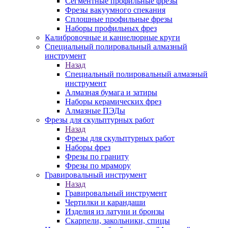
Сегментные профильные фрезы
Фрезы вакуумного спекания
Сплошные профильные фрезы
Наборы профильных фрез
Калибровочные и каннелюрные круги
Специальный полировальный алмазный
инструмент
Назад
Специальный полировальный алмазный
инструмент
Алмазная бумага и затиры
Наборы керамических фрез
Алмазные ПЭДы
Фрезы для скульптурных работ
Назад
Фрезы для скульптурных работ
Наборы фрез
Фрезы по граниту
Фрезы по мрамору
Гравировальный инструмент
Назад
Гравировальный инструмент
Чертилки и карандаши
Изделия из латуни и бронзы
Скарпели, закольники, спицы