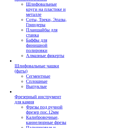
Шлифовальные
круги на пластике и
металле
Соты, Треки, Эпазы,
Гриндеры
Планшайбы для
станка
Баффы для
финишной
полировки
Алмазные фикерты
Шлифовальные чашки
(фаты)
Сегментные
Сплошные
Выпуклые
Фрезерный инструмент
для камня
Фрезы под ручной
фрезер пос.12мм
Калибровочные,
каннелюрные фрезы
Пальчиковые и