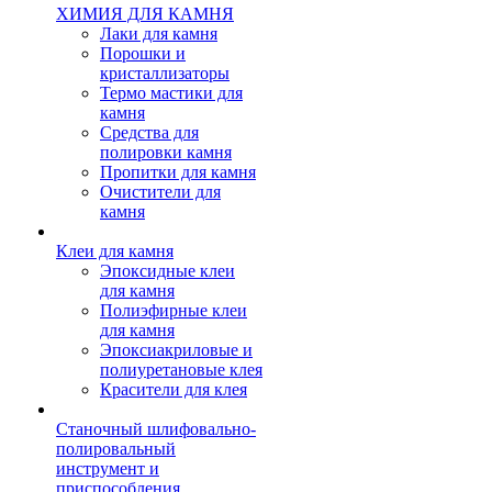
ХИМИЯ ДЛЯ КАМНЯ
Лаки для камня
Порошки и
кристаллизаторы
Термо мастики для
камня
Средства для
полировки камня
Пропитки для камня
Очистители для
камня
Клеи для камня
Эпоксидные клеи
для камня
Полиэфирные клеи
для камня
Эпоксиакриловые и
полиуретановые клея
Красители для клея
Станочный шлифовально-
полировальный
инструмент и
приспособления