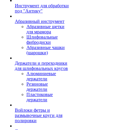
Инструмент для обработки
под "Антику"
Абразивный инструмент
Абразивные щетки
для мрамора
Шлифовальные
фибродиски
Абразивные чашки
(шарошки)
Держатели и переходники
для шлифовальных кругов
Алюминиевые
держатели
Резиновые
держатели
Пластиковые
держатели
Войлоки фетры и
размывочные круги для
полировки