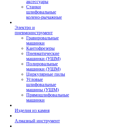
аксессуары
Станки
шлифовальные
колено-рычажные
Электро и
пневмоинструмент
Гравировальные
машинки
Кантофрезеры
Пневматические
машинки (УШМ)
Полировальные
машинки (УШМ)
Циркулярные пилы
Угловые
шлифовальные
машины (УШМ)
Прямошлифовальные
машинки
Изделия из камня
Алмазный инструмент