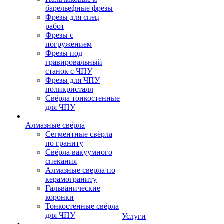
барельефные фрезы
Фрезы для спец
работ
Фрезы с
погружением
Фрезы под
гравировальный
станок с ЧПУ
Фрезы для ЧПУ
поликристалл
Свёрла тонкостенные
для ЧПУ
Алмазные свёрла
Сегментные свёрла
по граниту
Свёрла вакуумного
спекания
Алмазные сверла по
керамограниту
Гальванические
коронки
Тонкостенные свёрла
для ЧПУ
Услуги