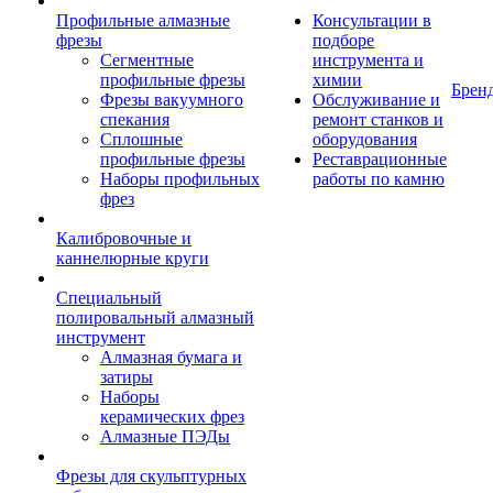
Профильные алмазные
Консультации в
фрезы
подборе
Сегментные
инструмента и
профильные фрезы
химии
Брен
Фрезы вакуумного
Обслуживание и
спекания
ремонт станков и
Сплошные
оборудования
профильные фрезы
Реставрационные
Наборы профильных
работы по камню
фрез
Калибровочные и
каннелюрные круги
Специальный
полировальный алмазный
инструмент
Алмазная бумага и
затиры
Наборы
керамических фрез
Алмазные ПЭДы
Фрезы для скульптурных