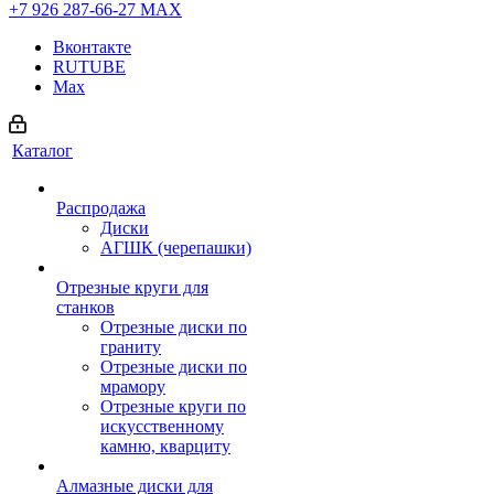
+7 926 287-66-27
МАХ
Вконтакте
RUTUBE
Max
Каталог
Распродажа
Диски
АГШК (черепашки)
Отрезные круги для
станков
Отрезные диски по
граниту
Отрезные диски по
мрамору
Отрезные круги по
искусственному
камню, кварциту
Алмазные диски для