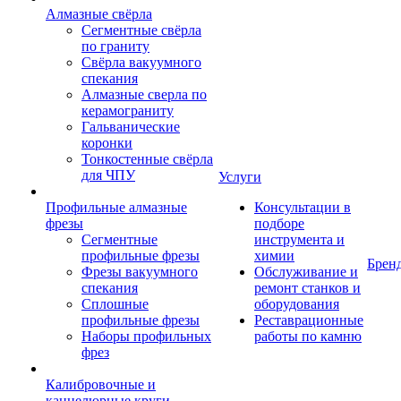
Алмазные свёрла
Сегментные свёрла
по граниту
Свёрла вакуумного
спекания
Алмазные сверла по
керамограниту
Гальванические
коронки
Тонкостенные свёрла
для ЧПУ
Услуги
Профильные алмазные
Консультации в
фрезы
подборе
Сегментные
инструмента и
профильные фрезы
химии
Брен
Фрезы вакуумного
Обслуживание и
спекания
ремонт станков и
Сплошные
оборудования
профильные фрезы
Реставрационные
Наборы профильных
работы по камню
фрез
Калибровочные и
каннелюрные круги