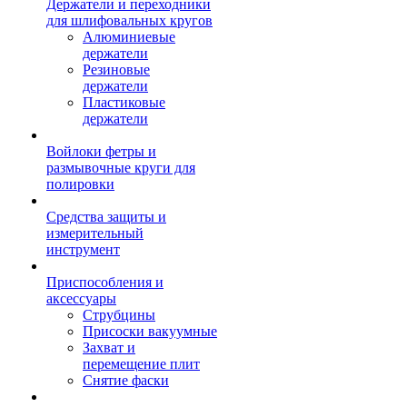
Держатели и переходники
для шлифовальных кругов
Алюминиевые
держатели
Резиновые
держатели
Пластиковые
держатели
Войлоки фетры и
размывочные круги для
полировки
Средства защиты и
измерительный
инструмент
Приспособления и
аксессуары
Струбцины
Присоски вакуумные
Захват и
перемещение плит
Снятие фаски