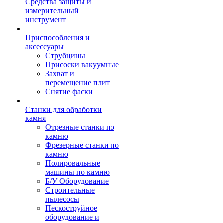
Средства защиты и
измерительный
инструмент
Приспособления и
аксессуары
Струбцины
Присоски вакуумные
Захват и
перемещение плит
Снятие фаски
Станки для обработки
камня
Отрезные станки по
камню
Фрезерные станки по
камню
Полировальные
машины по камню
Б/У Оборудование
Строительные
пылесосы
Пескоструйное
оборудование и