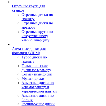
Отрезные круги для
станков
Отрезные диски по
граниту
Отрезные диски по
мрамору
Отрезные круги по
искусственному
камню, кварциту
Алмазные диски для
болгарки (УШМ)
Турбо диски по
граниту
Гальванические
диски по мрамору
Сегментные диски
Мульти диски
Алмазные диски по
керамограниту и
керамической плитки
Алмазные диски по
бетону
Расшивочные диски