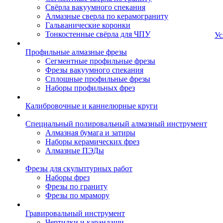
Свёрла вакуумного спекания
Алмазные сверла по керамограниту
Гальванические коронки
Тонкостенные свёрла для ЧПУ
Ус
Профильные алмазные фрезы
Сегментные профильные фрезы
Фрезы вакуумного спекания
Сплошные профильные фрезы
Наборы профильных фрез
Калибровочные и каннелюрные круги
Специальный полировальный алмазный инструмент
Алмазная бумага и затиры
Наборы керамических фрез
Алмазные ПЭДы
Фрезы для скульптурных работ
Наборы фрез
Фрезы по граниту
Фрезы по мрамору
Гравировальный инструмент
Чертилки и карандаши