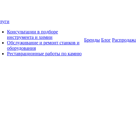
луги
Консультации в подборе
инструмента и химии
Бренды
Блог
Распродаж
Обслуживание и ремонт станков и
оборудования
Реставрационные работы по камню