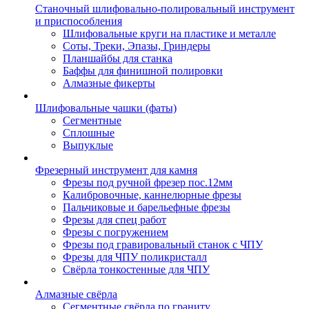
Станочный шлифовально-полировальный инструмент
и приспособления
Шлифовальные круги на пластике и металле
Соты, Треки, Эпазы, Гриндеры
Планшайбы для станка
Баффы для финишной полировки
Алмазные фикерты
Шлифовальные чашки (фаты)
Сегментные
Сплошные
Выпуклые
Фрезерный инструмент для камня
Фрезы под ручной фрезер пос.12мм
Калибровочные, каннелюрные фрезы
Пальчиковые и барельефные фрезы
Фрезы для спец работ
Фрезы с погружением
Фрезы под гравировальный станок с ЧПУ
Фрезы для ЧПУ поликристалл
Свёрла тонкостенные для ЧПУ
Алмазные свёрла
Сегментные свёрла по граниту