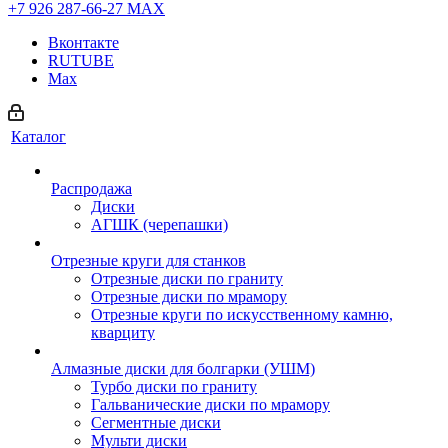
+7 926 287-66-27
МАХ
Вконтакте
RUTUBE
Max
Каталог
Распродажа
Диски
АГШК (черепашки)
Отрезные круги для станков
Отрезные диски по граниту
Отрезные диски по мрамору
Отрезные круги по искусственному камню,
кварциту
Алмазные диски для болгарки (УШМ)
Турбо диски по граниту
Гальванические диски по мрамору
Сегментные диски
Мульти диски