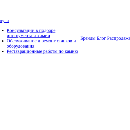
луги
Консультации в подборе
инструмента и химии
Бренды
Блог
Распродаж
Обслуживание и ремонт станков и
оборудования
Реставрационные работы по камню