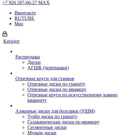
+7 926 287-66-27
МАХ
Вконтакте
RUTUBE
Max
Каталог
Распродажа
Диски
АГШК (черепашки)
Отрезные круги для станков
Отрезные диски по граниту
Отрезные диски по мрамору
Отрезные круги по искусственному камню,
кварциту
Алмазные диски для болгарки (УШМ)
Турбо диски по граниту
Гальванические диски по мрамору
Сегментные диски
Мульти диски