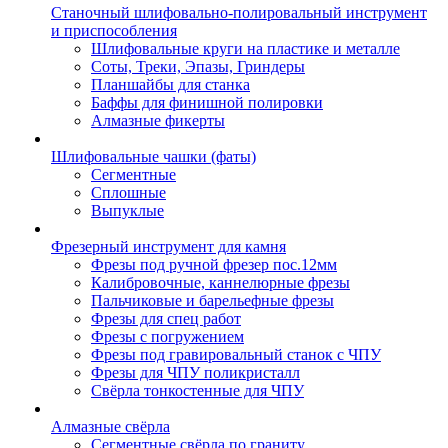
Станочный шлифовально-полировальный инструмент
и приспособления
Шлифовальные круги на пластике и металле
Соты, Треки, Эпазы, Гриндеры
Планшайбы для станка
Баффы для финишной полировки
Алмазные фикерты
Шлифовальные чашки (фаты)
Сегментные
Сплошные
Выпуклые
Фрезерный инструмент для камня
Фрезы под ручной фрезер пос.12мм
Калибровочные, каннелюрные фрезы
Пальчиковые и барельефные фрезы
Фрезы для спец работ
Фрезы с погружением
Фрезы под гравировальный станок с ЧПУ
Фрезы для ЧПУ поликристалл
Свёрла тонкостенные для ЧПУ
Алмазные свёрла
Сегментные свёрла по граниту