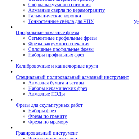
Свёрла вакуумного спекания
Алмазные сверла по керамограниту
Гальванические коронки
Тонкостенные свёрла для ЧПУ
Ус
Профильные алмазные фрезы
Сегментные профильные фрезы
Фрезы вакуумного спекания
Сплошные профильные фрезы
Наборы профильных фрез
Калибровочные и каннелюрные круги
Специальный полировальный алмазный инструмент
Алмазная бумага и затиры
Наборы керамических фрез
Алмазные ПЭДы
Фрезы для скульптурных работ
Наборы фрез
Фрезы по граниту
Фрезы по мрамору
Гравировальный инструмент
Чертилки и карандаши