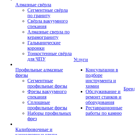
Алмазные свёрла
Сегментные свёрла
по граниту
Свёрла вакуумного
спекания
Алмазные сверла по
керамограниту
Гальванические
коронки
Тонкостенные свёрла
для ЧПУ
Услуги
Профильные алмазные
Консультации в
фрезы
подборе
Сегментные
инструмента и
профильные фрезы
химии
Брен
Фрезы вакуумного
Обслуживание и
спекания
ремонт станков и
Сплошные
оборудования
профильные фрезы
Реставрационные
Наборы профильных
работы по камню
фрез
Калибровочные и
каннелюрные круги