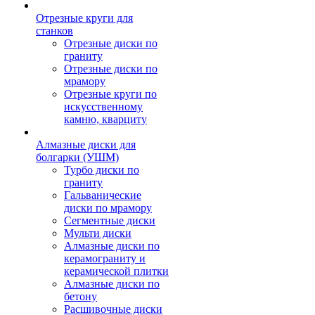
Отрезные круги для
станков
Отрезные диски по
граниту
Отрезные диски по
мрамору
Отрезные круги по
искусственному
камню, кварциту
Алмазные диски для
болгарки (УШМ)
Турбо диски по
граниту
Гальванические
диски по мрамору
Сегментные диски
Мульти диски
Алмазные диски по
керамограниту и
керамической плитки
Алмазные диски по
бетону
Расшивочные диски