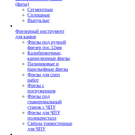
(фаты)
Сегментные
Сплошные
Выпуклые
Фрезерный инструмент
для камня
Фрезы под ручной
фрезер пос.12мм
Калибровочные,
каннелюрные фрезы
Пальчиковые и
барельефные фрезы
Фрезы для спец
работ
Фрезы с
погружением
Фрезы под
гравировальный
станок с ЧПУ
Фрезы для ЧПУ
поликристалл
Свёрла тонкостенные
для ЧПУ