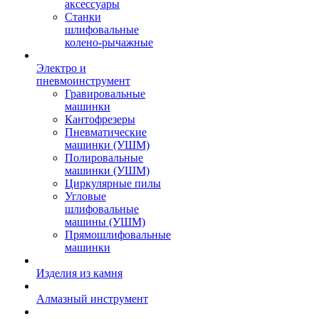
аксессуары
Станки
шлифовальные
колено-рычажные
Электро и
пневмоинструмент
Гравировальные
машинки
Кантофрезеры
Пневматические
машинки (УШМ)
Полировальные
машинки (УШМ)
Циркулярные пилы
Угловые
шлифовальные
машины (УШМ)
Прямошлифовальные
машинки
Изделия из камня
Алмазный инструмент