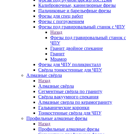
Калибровочные, каннелюрные фрезы
Пальчиковые и барельефные фрезы
Фрезы для спец работ
Фрезы с погружением
Фрезы под гравировальный станок с ЧПУ
Назад
Фрезы под гравировальный станок с
ЧПУ
Гранит двойное спекание
Гранит
Мрамор
Фрезы для ЧПУ поликристалл
Свёрла тонкостенные для ЧПУ
Алмазные свёрла
Назад
Алмазные свёрла
Сегментные свёрла по граниту
Свёрла вакуумного спекания
Алмазные сверла по керамограниту
Гальванические коронки
Тонкостенные свёрла для ЧПУ
Профильные алмазные фрезы
Назад
Профильные алмазные фрезы