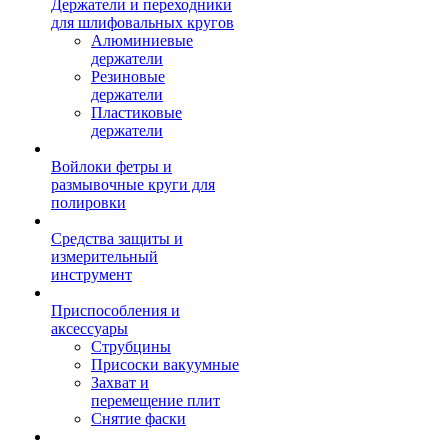
Держатели и переходники
для шлифовальных кругов
Алюминиевые
держатели
Резиновые
держатели
Пластиковые
держатели
Войлоки фетры и
размывочные круги для
полировки
Средства защиты и
измерительный
инструмент
Приспособления и
аксессуары
Струбцины
Присоски вакуумные
Захват и
перемещение плит
Снятие фаски