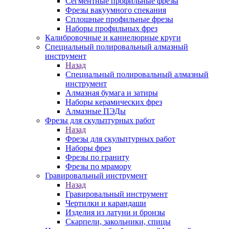
Сегментные профильные фрезы
Фрезы вакуумного спекания
Сплошные профильные фрезы
Наборы профильных фрез
Калибровочные и каннелюрные круги
Специальный полировальный алмазный
инструмент
Назад
Специальный полировальный алмазный
инструмент
Алмазная бумага и затиры
Наборы керамических фрез
Алмазные ПЭДы
Фрезы для скульптурных работ
Назад
Фрезы для скульптурных работ
Наборы фрез
Фрезы по граниту
Фрезы по мрамору
Гравировальный инструмент
Назад
Гравировальный инструмент
Чертилки и карандаши
Изделия из латуни и бронзы
Скарпели, закольники, спицы