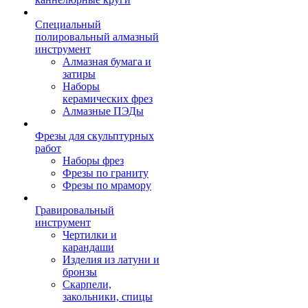
Специальный
полировальный алмазный
инструмент
Алмазная бумага и
затиры
Наборы
керамических фрез
Алмазные ПЭДы
Фрезы для скульптурных
работ
Наборы фрез
Фрезы по граниту
Фрезы по мрамору
Гравировальный
инструмент
Чертилки и
карандаши
Изделия из латуни и
бронзы
Скарпели,
закольники, спицы