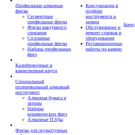
Профильные алмазные
Консультации в
фрезы
подборе
Сегментные
инструмента и
профильные фрезы
химии
Брен
Фрезы вакуумного
Обслуживание и
спекания
ремонт станков и
Сплошные
оборудования
профильные фрезы
Реставрационные
Наборы профильных
работы по камню
фрез
Калибровочные и
каннелюрные круги
Специальный
полировальный алмазный
инструмент
Алмазная бумага и
затиры
Наборы
керамических фрез
Алмазные ПЭДы
Фрезы для скульптурных