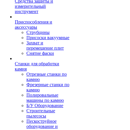
Средства защиты и
измерительный
инструмент
Приспособления и
аксессуары
Струбцины
Присоски вакуумные
Захват и
перемещение плит
Снятие фаски
Станки для обработки
камня
Отрезные станки по
камню
Фрезерные станки по
камню
Полировальные
машины по камню
Б/У Оборудование
Строительные
пылесосы
Пескоструйное
оборудование и