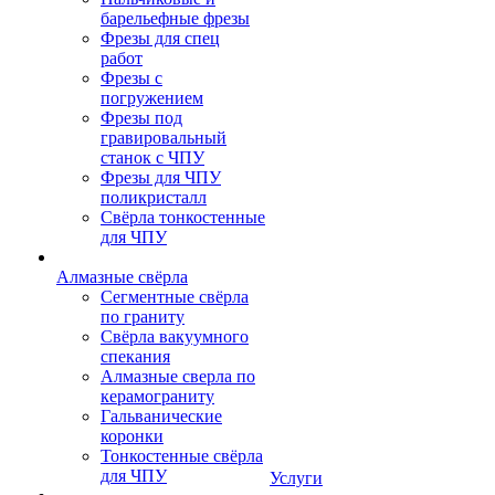
барельефные фрезы
Фрезы для спец
работ
Фрезы с
погружением
Фрезы под
гравировальный
станок с ЧПУ
Фрезы для ЧПУ
поликристалл
Свёрла тонкостенные
для ЧПУ
Алмазные свёрла
Сегментные свёрла
по граниту
Свёрла вакуумного
спекания
Алмазные сверла по
керамограниту
Гальванические
коронки
Тонкостенные свёрла
для ЧПУ
Услуги