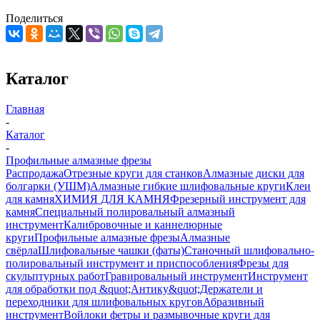
Поделиться
Каталог
Главная
-
Каталог
-
Профильные алмазные фрезы
Распродажа
Отрезные круги для станков
Алмазные диски для
болгарки (УШМ)
Алмазные гибкие шлифовальные круги
Клеи
для камня
ХИМИЯ ДЛЯ КАМНЯ
Фрезерный инструмент для
камня
Специальный полировальный алмазный
инструмент
Калибровочные и каннелюрные
круги
Профильные алмазные фрезы
Алмазные
свёрла
Шлифовальные чашки (фаты)
Станочный шлифовально-
полировальный инструмент и приспособления
Фрезы для
скульптурных работ
Гравировальный инструмент
Инструмент
для обработки под &quot;Антику&quot;
Держатели и
переходники для шлифовальных кругов
Абразивный
инструмент
Войлоки фетры и размывочные круги для