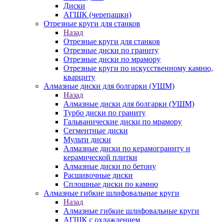
Диски
АГШК (черепашки)
Отрезные круги для станков
Назад
Отрезные круги для станков
Отрезные диски по граниту
Отрезные диски по мрамору
Отрезные круги по искусственному камню,
кварциту
Алмазные диски для болгарки (УШМ)
Назад
Алмазные диски для болгарки (УШМ)
Турбо диски по граниту
Гальванические диски по мрамору
Сегментные диски
Мульти диски
Алмазные диски по керамограниту и
керамической плитки
Алмазные диски по бетону
Расшивочные диски
Сплошные диски по камню
Алмазные гибкие шлифовальные круги
Назад
Алмазные гибкие шлифовальные круги
АГШК с охлаждением