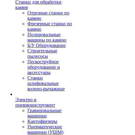
Станки для обработки
камня
Отрезные станки по
камню
Фрезерные станки по
камню
Полировальные
машины по камню
Б/У Оборудование
Строительные
пылесосы
Пескоструйное
оборудование и
аксессуары
Станки
шлифовальные
колено-рычажные
Электро и
пневмоинструмент
Гравировальные
машинки
Кантофрезеры
Пневматические
машинки (УШМ)