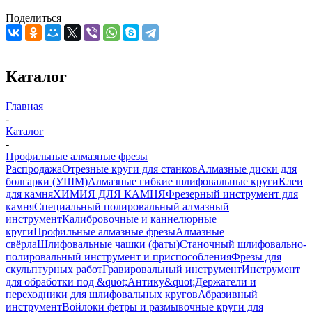
Поделиться
Каталог
Главная
-
Каталог
-
Профильные алмазные фрезы
Распродажа
Отрезные круги для станков
Алмазные диски для
болгарки (УШМ)
Алмазные гибкие шлифовальные круги
Клеи
для камня
ХИМИЯ ДЛЯ КАМНЯ
Фрезерный инструмент для
камня
Специальный полировальный алмазный
инструмент
Калибровочные и каннелюрные
круги
Профильные алмазные фрезы
Алмазные
свёрла
Шлифовальные чашки (фаты)
Станочный шлифовально-
полировальный инструмент и приспособления
Фрезы для
скульптурных работ
Гравировальный инструмент
Инструмент
для обработки под &quot;Антику&quot;
Держатели и
переходники для шлифовальных кругов
Абразивный
инструмент
Войлоки фетры и размывочные круги для