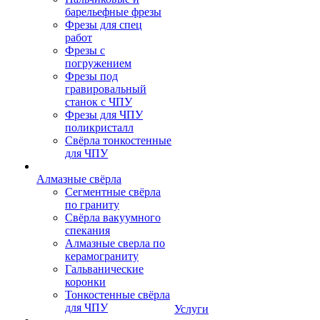
барельефные фрезы
Фрезы для спец
работ
Фрезы с
погружением
Фрезы под
гравировальный
станок с ЧПУ
Фрезы для ЧПУ
поликристалл
Свёрла тонкостенные
для ЧПУ
Алмазные свёрла
Сегментные свёрла
по граниту
Свёрла вакуумного
спекания
Алмазные сверла по
керамограниту
Гальванические
коронки
Тонкостенные свёрла
для ЧПУ
Услуги