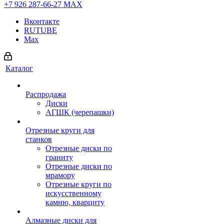
+7 926 287-66-27
МАХ
Вконтакте
RUTUBE
Max
Каталог
Распродажа
Диски
АГШК (черепашки)
Отрезные круги для
станков
Отрезные диски по
граниту
Отрезные диски по
мрамору
Отрезные круги по
искусственному
камню, кварциту
Алмазные диски для