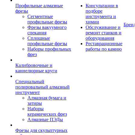
Профильные алмазные
Консультации в
фрезы
подборе
Сегментные
инструмента и
профильные фрезы
химии
Брен
Фрезы вакуумного
Обслуживание и
спекания
ремонт станков и
Сплошные
оборудования
профильные фрезы
Реставрационные
Наборы профильных
работы по камню
фрез
Калибровочные и
каннелюрные круги
Специальный
полировальный алмазный
инструмент
Алмазная бумага и
затиры
Наборы
керамических фрез
Алмазные ПЭДы
Фрезы для скульптурных