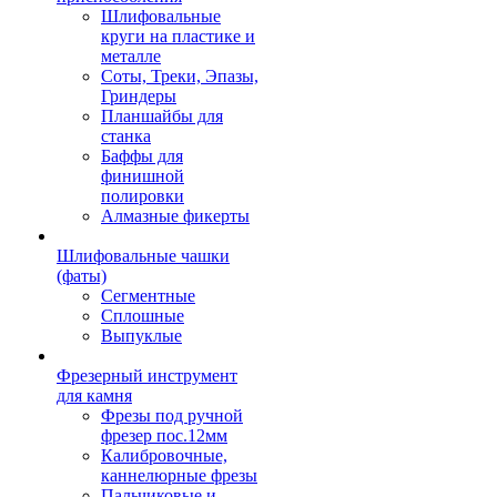
Шлифовальные
круги на пластике и
металле
Соты, Треки, Эпазы,
Гриндеры
Планшайбы для
станка
Баффы для
финишной
полировки
Алмазные фикерты
Шлифовальные чашки
(фаты)
Сегментные
Сплошные
Выпуклые
Фрезерный инструмент
для камня
Фрезы под ручной
фрезер пос.12мм
Калибровочные,
каннелюрные фрезы
Пальчиковые и