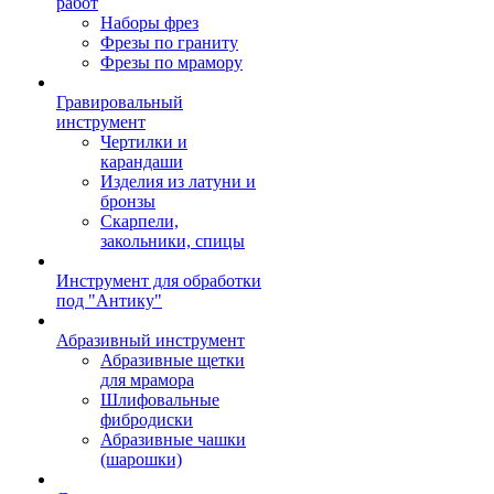
работ
Наборы фрез
Фрезы по граниту
Фрезы по мрамору
Гравировальный
инструмент
Чертилки и
карандаши
Изделия из латуни и
бронзы
Скарпели,
закольники, спицы
Инструмент для обработки
под "Антику"
Абразивный инструмент
Абразивные щетки
для мрамора
Шлифовальные
фибродиски
Абразивные чашки
(шарошки)