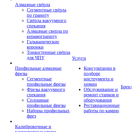
Алмазные свёрла
Сегментные свёрла
по граниту
Свёрла вакуумного
спекания
Алмазные сверла по
керамограниту
Гальванические
коронки
Тонкостенные свёрла
для ЧПУ
Услуги
Профильные алмазные
Консультации в
фрезы
подборе
Сегментные
инструмента и
профильные фрезы
химии
Брен
Фрезы вакуумного
Обслуживание и
спекания
ремонт станков и
Сплошные
оборудования
профильные фрезы
Реставрационные
Наборы профильных
работы по камню
фрез
Калибровочные и
каннелюрные круги