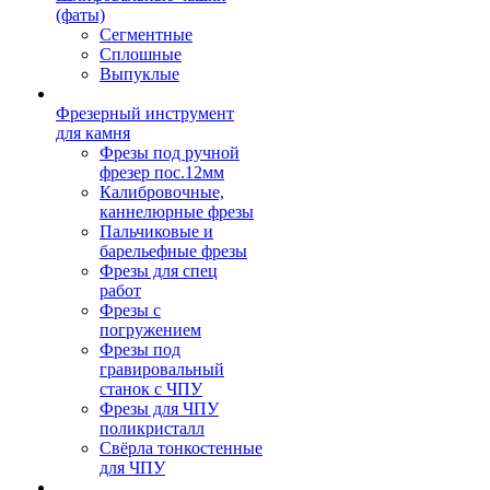
(фаты)
Сегментные
Сплошные
Выпуклые
Фрезерный инструмент
для камня
Фрезы под ручной
фрезер пос.12мм
Калибровочные,
каннелюрные фрезы
Пальчиковые и
барельефные фрезы
Фрезы для спец
работ
Фрезы с
погружением
Фрезы под
гравировальный
станок с ЧПУ
Фрезы для ЧПУ
поликристалл
Свёрла тонкостенные
для ЧПУ