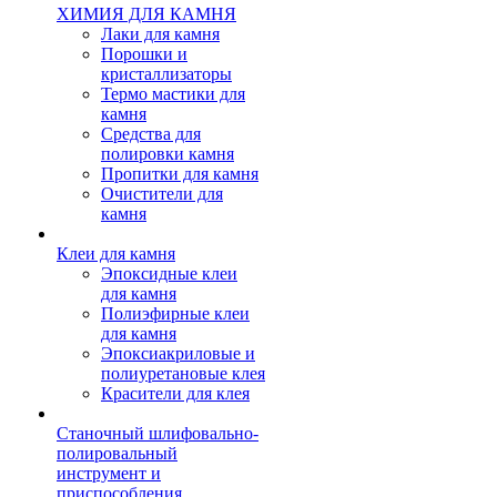
ХИМИЯ ДЛЯ КАМНЯ
Лаки для камня
Порошки и
кристаллизаторы
Термо мастики для
камня
Средства для
полировки камня
Пропитки для камня
Очистители для
камня
Клеи для камня
Эпоксидные клеи
для камня
Полиэфирные клеи
для камня
Эпоксиакриловые и
полиуретановые клея
Красители для клея
Станочный шлифовально-
полировальный
инструмент и
приспособления