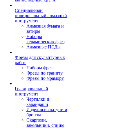
Специальный
полировальный алмазный
инструмент
Алмазная бумага и
затиры
Наборы
керамических фрез
Алмазные ПЭДы
Фрезы для скульптурных
работ
Наборы фрез
Фрезы по граниту
Фрезы по мрамору
Гравировальный
инструмент
Чертилки и
карандаши
Изделия из латуни и
бронзы
Скарпели,
закольники, спицы