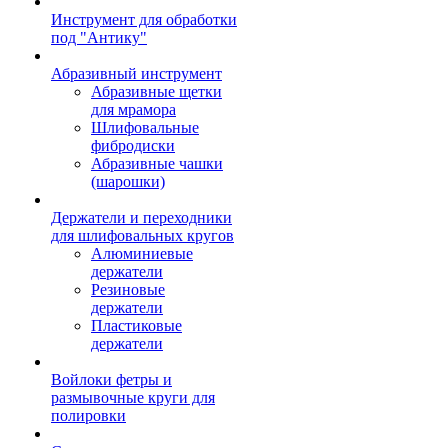
Инструмент для обработки
под "Антику"
Абразивный инструмент
Абразивные щетки
для мрамора
Шлифовальные
фибродиски
Абразивные чашки
(шарошки)
Держатели и переходники
для шлифовальных кругов
Алюминиевые
держатели
Резиновые
держатели
Пластиковые
держатели
Войлоки фетры и
размывочные круги для
полировки