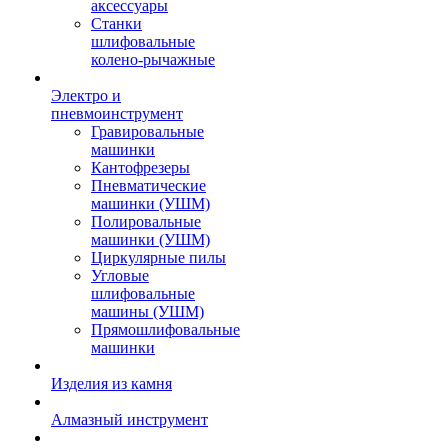
аксессуары
Станки
шлифовальные
колено-рычажные
Электро и
пневмоинструмент
Гравировальные
машинки
Кантофрезеры
Пневматические
машинки (УШМ)
Полировальные
машинки (УШМ)
Циркулярные пилы
Угловые
шлифовальные
машины (УШМ)
Прямошлифовальные
машинки
Изделия из камня
Алмазный инструмент