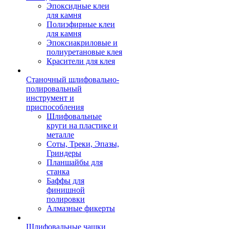
Эпоксидные клеи
для камня
Полиэфирные клеи
для камня
Эпоксиакриловые и
полиуретановые клея
Красители для клея
Станочный шлифовально-
полировальный
инструмент и
приспособления
Шлифовальные
круги на пластике и
металле
Соты, Треки, Эпазы,
Гриндеры
Планшайбы для
станка
Баффы для
финишной
полировки
Алмазные фикерты
Шлифовальные чашки