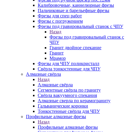
Калибровочные, каннелюрные фрезы
Пальчиковые и барельефные фрезы
Фрезы для спец работ
Фрезы с погружением
Фрезы под гравировальный станок с ЧПУ
Назад
Фрезы под гравировальный станок с
ЧПУ
Гранит двойное спекание
Гранит
Мрамор
Фрезы для ЧПУ поликристалл
Свёрла тонкостенные для ЧПУ
Алмазные свёрла
Назад
Алмазные свёрла
Сегментные свёрла по граниту
Свёрла вакуумного спекания
Алмазные сверла по керамограниту
Гальванические коронки
Тонкостенные свёрла для ЧПУ
Профильные алмазные фрезы
Назад
Профильные алмазные фрезы