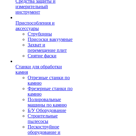
Средства защиты и
измерительный
инструмент
Приспособления и
аксессуары
Струбцины
Присоски вакуумные
Захват и
перемещение плит
Снятие фаски
Станки для обработки
камня
Отрезные станки по
камню
Фрезерные станки по
камню
Полировальные
машины по камню
Б/У Оборудование
Строительные
пылесосы
Пескоструйное
оборудование и