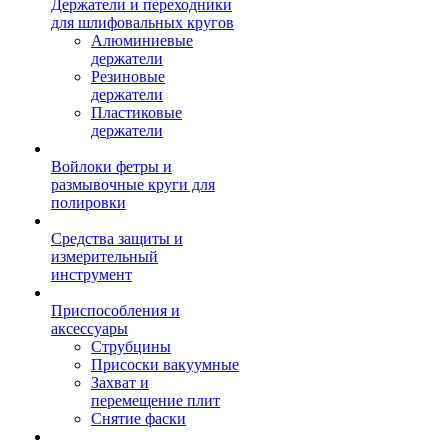
Держатели и переходники
для шлифовальных кругов
Алюминиевые
держатели
Резиновые
держатели
Пластиковые
держатели
Войлоки фетры и
размывочные круги для
полировки
Средства защиты и
измерительный
инструмент
Приспособления и
аксессуары
Струбцины
Присоски вакуумные
Захват и
перемещение плит
Снятие фаски