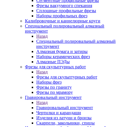
Сегментные профильные фрезы
Фрезы вакуумного спекания
Сплошные профильные фрезы
Наборы профильных фрез
Калибровочные и каннелюрные круги
Специальный полировальный алмазный
инструмент
Назад
Специальный полировальный алмазный
инструмент
Алмазная бумага и затиры
Наборы керамических фрез
Алмазные ПЭДы
Фрезы для скульптурных работ
Назад
Фрезы для скульптурных работ
Наборы фрез
Фрезы по граниту
Фрезы по мрамору
Гравировальный инструмент
Назад
Гравировальный инструмент
Чертилки и карандаши
Изделия из латуни и бронзы
Скарпели, закольники, спицы