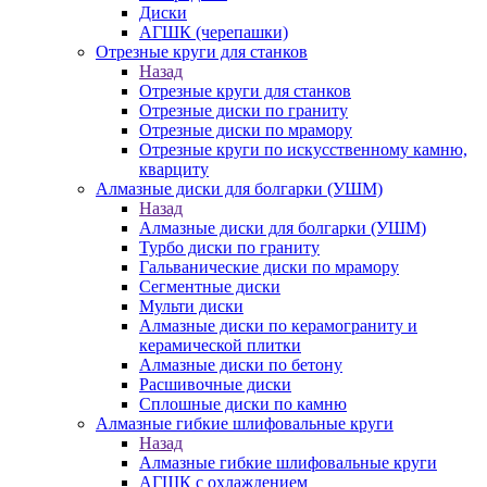
Диски
АГШК (черепашки)
Отрезные круги для станков
Назад
Отрезные круги для станков
Отрезные диски по граниту
Отрезные диски по мрамору
Отрезные круги по искусственному камню,
кварциту
Алмазные диски для болгарки (УШМ)
Назад
Алмазные диски для болгарки (УШМ)
Турбо диски по граниту
Гальванические диски по мрамору
Сегментные диски
Мульти диски
Алмазные диски по керамограниту и
керамической плитки
Алмазные диски по бетону
Расшивочные диски
Сплошные диски по камню
Алмазные гибкие шлифовальные круги
Назад
Алмазные гибкие шлифовальные круги
АГШК с охлаждением