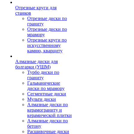
Отрезные круги для
станков
Отрезные диски по
граниту
Отрезные диски по
мрамору
Отрезные круги по
искусственному
камню, кварциту
Алмазные диски для
болгарки (УШМ)
Турбо диски по
граниту
Гальванические
диски по мрамору
Сегментные диски
Мульти диски
Алмазные диски по
керамограниту и
керамической плитки
Алмазные диски по
бетону
Расшивочные диски