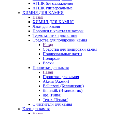
АГШК без охлаждения
АГШК универсальные
ХИМИЯ ДЛЯ КАМНЯ
Назад
ХИМИЯ ДЛЯ КАМНЯ
Лаки для камня
Порошки и кристаллизаторы
Термо мастики для камня
Средства для полировки камня
Назад
Средства для полировки камня
Полировальные пасты
Полироли
Воски
Пропитки для камня
Назад
Пропитки для камня
Akemi (Акеми)
Bellinzoni (Беллинзони)
italmastik (Италмастик)
ilpa (Илпа)
Tenax (Тенакс)
Очистители для камня
Клеи для камня
Назад