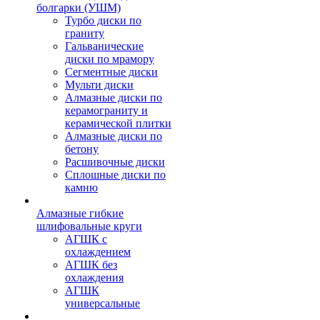
болгарки (УШМ)
Турбо диски по
граниту
Гальванические
диски по мрамору
Сегментные диски
Мульти диски
Алмазные диски по
керамограниту и
керамической плитки
Алмазные диски по
бетону
Расшивочные диски
Сплошные диски по
камню
Алмазные гибкие
шлифовальные круги
АГШК с
охлаждением
АГШК без
охлаждения
АГШК
универсальные