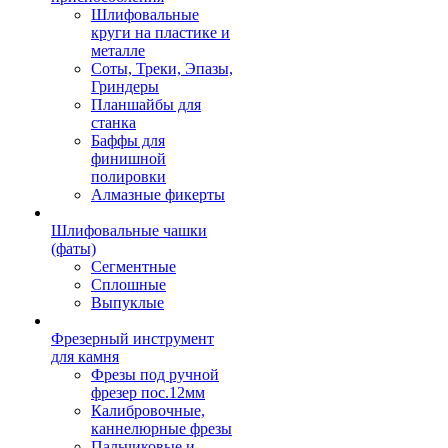
Шлифовальные
круги на пластике и
металле
Соты, Треки, Эпазы,
Гриндеры
Планшайбы для
станка
Баффы для
финишной
полировки
Алмазные фикерты
Шлифовальные чашки
(фаты)
Сегментные
Сплошные
Выпуклые
Фрезерный инструмент
для камня
Фрезы под ручной
фрезер пос.12мм
Калибровочные,
каннелюрные фрезы
Пальчиковые и