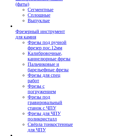
(фаты)
Сегментные
Сплошные
Выпуклые
Фрезерный инструмент
для камня
Фрезы под ручной
фрезер пос.12мм
Калибровочные,
каннелюрные фрезы
Пальчиковые и
барельефные фрезы
Фрезы для спец
работ
Фрезы с
погружением
Фрезы под
гравировальный
станок с ЧПУ
Фрезы для ЧПУ
поликристалл
Свёрла тонкостенные
для ЧПУ