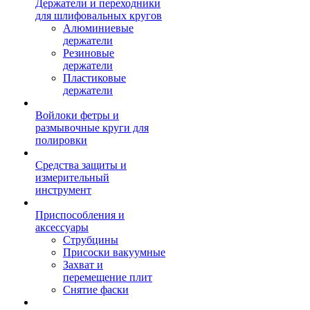
Держатели и переходники
для шлифовальных кругов
Алюминиевые
держатели
Резиновые
держатели
Пластиковые
держатели
Войлоки фетры и
размывочные круги для
полировки
Средства защиты и
измерительный
инструмент
Приспособления и
аксессуары
Струбцины
Присоски вакуумные
Захват и
перемещение плит
Снятие фаски