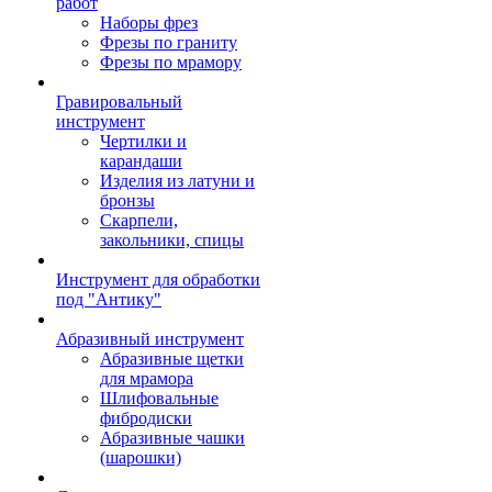
работ
Наборы фрез
Фрезы по граниту
Фрезы по мрамору
Гравировальный
инструмент
Чертилки и
карандаши
Изделия из латуни и
бронзы
Скарпели,
закольники, спицы
Инструмент для обработки
под "Антику"
Абразивный инструмент
Абразивные щетки
для мрамора
Шлифовальные
фибродиски
Абразивные чашки
(шарошки)