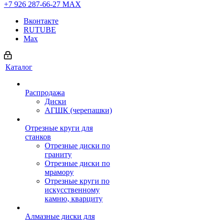
+7 926 287-66-27
МАХ
Вконтакте
RUTUBE
Max
Каталог
Распродажа
Диски
АГШК (черепашки)
Отрезные круги для
станков
Отрезные диски по
граниту
Отрезные диски по
мрамору
Отрезные круги по
искусственному
камню, кварциту
Алмазные диски для