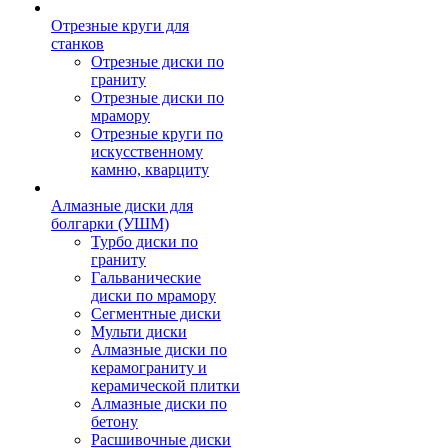
Отрезные круги для
станков
Отрезные диски по
граниту
Отрезные диски по
мрамору
Отрезные круги по
искусственному
камню, кварциту
Алмазные диски для
болгарки (УШМ)
Турбо диски по
граниту
Гальванические
диски по мрамору
Сегментные диски
Мульти диски
Алмазные диски по
керамограниту и
керамической плитки
Алмазные диски по
бетону
Расшивочные диски