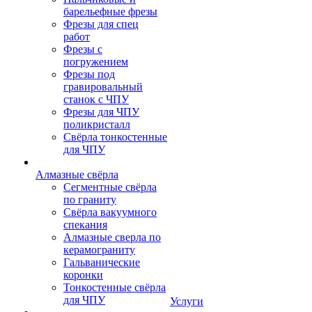
барельефные фрезы
Фрезы для спец
работ
Фрезы с
погружением
Фрезы под
гравировальный
станок с ЧПУ
Фрезы для ЧПУ
поликристалл
Свёрла тонкостенные
для ЧПУ
Алмазные свёрла
Сегментные свёрла
по граниту
Свёрла вакуумного
спекания
Алмазные сверла по
керамограниту
Гальванические
коронки
Тонкостенные свёрла
для ЧПУ
Услуги