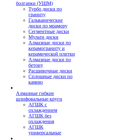
болгарки (УШМ)
Турбо диски по
граниту
Гальванические
диски по мрамору
Сегментные диски
Мульти диски
Алмазные диски по
керамограниту и
керамической плитки
Алмазные диски по
бетону
Расшивочные диски
Сплошные диски по
камню
Алмазные гибкие
шлифовальные круги
АГШК с
охлаждением
АГШК без
охлаждения
АГШК
универсальные