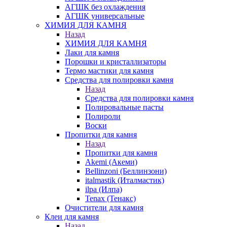
АГШК без охлаждения
АГШК универсальные
ХИМИЯ ДЛЯ КАМНЯ
Назад
ХИМИЯ ДЛЯ КАМНЯ
Лаки для камня
Порошки и кристаллизаторы
Термо мастики для камня
Средства для полировки камня
Назад
Средства для полировки камня
Полировальные пасты
Полироли
Воски
Пропитки для камня
Назад
Пропитки для камня
Akemi (Акеми)
Bellinzoni (Беллинзони)
italmastik (Италмастик)
ilpa (Илпа)
Tenax (Тенакс)
Очистители для камня
Клеи для камня
Назад