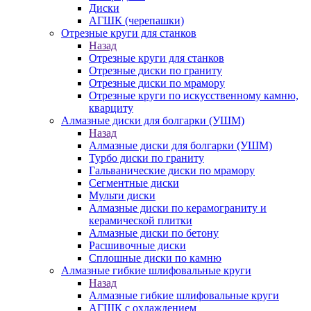
Диски
АГШК (черепашки)
Отрезные круги для станков
Назад
Отрезные круги для станков
Отрезные диски по граниту
Отрезные диски по мрамору
Отрезные круги по искусственному камню,
кварциту
Алмазные диски для болгарки (УШМ)
Назад
Алмазные диски для болгарки (УШМ)
Турбо диски по граниту
Гальванические диски по мрамору
Сегментные диски
Мульти диски
Алмазные диски по керамограниту и
керамической плитки
Алмазные диски по бетону
Расшивочные диски
Сплошные диски по камню
Алмазные гибкие шлифовальные круги
Назад
Алмазные гибкие шлифовальные круги
АГШК с охлаждением