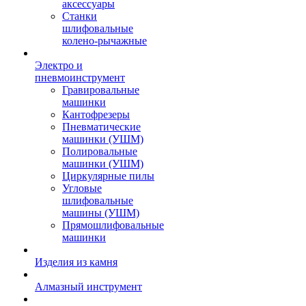
аксессуары
Станки
шлифовальные
колено-рычажные
Электро и
пневмоинструмент
Гравировальные
машинки
Кантофрезеры
Пневматические
машинки (УШМ)
Полировальные
машинки (УШМ)
Циркулярные пилы
Угловые
шлифовальные
машины (УШМ)
Прямошлифовальные
машинки
Изделия из камня
Алмазный инструмент