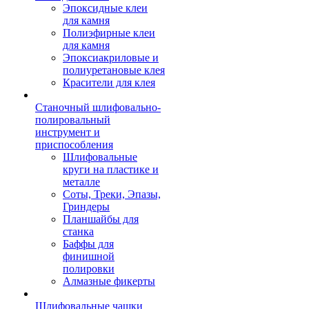
Эпоксидные клеи
для камня
Полиэфирные клеи
для камня
Эпоксиакриловые и
полиуретановые клея
Красители для клея
Станочный шлифовально-
полировальный
инструмент и
приспособления
Шлифовальные
круги на пластике и
металле
Соты, Треки, Эпазы,
Гриндеры
Планшайбы для
станка
Баффы для
финишной
полировки
Алмазные фикерты
Шлифовальные чашки