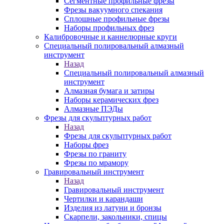
Сегментные профильные фрезы
Фрезы вакуумного спекания
Сплошные профильные фрезы
Наборы профильных фрез
Калибровочные и каннелюрные круги
Специальный полировальный алмазный
инструмент
Назад
Специальный полировальный алмазный
инструмент
Алмазная бумага и затиры
Наборы керамических фрез
Алмазные ПЭДы
Фрезы для скульптурных работ
Назад
Фрезы для скульптурных работ
Наборы фрез
Фрезы по граниту
Фрезы по мрамору
Гравировальный инструмент
Назад
Гравировальный инструмент
Чертилки и карандаши
Изделия из латуни и бронзы
Скарпели, закольники, спицы