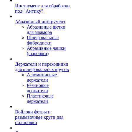
Инструмент для обработки
под "Антику"
Абразивный инструмент
Абразивные щетки
для мрамора
Шлифовальные
фибродиски
Абразивные чашки
(шарошки)
Держатели и переходники
для шлифовальных кругов
Алюминиевые
держатели
Резиновые
держатели
Пластиковые
держатели
Войлоки фетры и
размывочные круги для
полировки