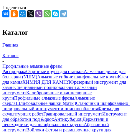
Поделиться
Каталог
Главная
-
Каталог
-
Профильные алмазные фрезы
Распродажа
Отрезные круги для станков
Алмазные диски для
болгарки (УШМ)
Алмазные гибкие шлифовальные круги
Клеи
для камня
ХИМИЯ ДЛЯ КАМНЯ
Фрезерный инструмент для
камня
Специальный полировальный алмазный
инструмент
Калибровочные и каннелюрные
круги
Профильные алмазные фрезы
Алмазные
свёрла
Шлифовальные чашки (фаты)
Станочный шлифовально-
полировальный инструмент и приспособления
Фрезы для
скульптурных работ
Гравировальный инструмент
Инструмент
для обработки под &quot;Антику&quot;
Держатели и
переходники для шлифовальных кругов
Абразивный
инструмент
Войлоки фетры и размывочные круги для