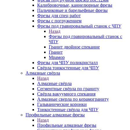
Калибровочные, каннелюрные фрезы
Пальчиковые и барельефные фрезы
Фрезы для спец работ
Фрезы с погружением
Фрезы под гравировальный станок с ЧПУ
Назад
Фрезы под гравировальный станок с
ЧПУ
Гранит двойное спекание
Гранит
Мрамор
Фрезы для ЧПУ поликристалл
Свёрла тонкостенные для ЧПУ
Алмазные свёрла
Назад
Алмазные свёрла
Сегментные свёрла по граниту
Свёрла вакуумного спекания
Алмазные сверла по керамограниту
Гальванические коронки
Тонкостенные свёрла для ЧПУ
Профильные алмазные фрезы
Назад
Профильные алмазные фрезы