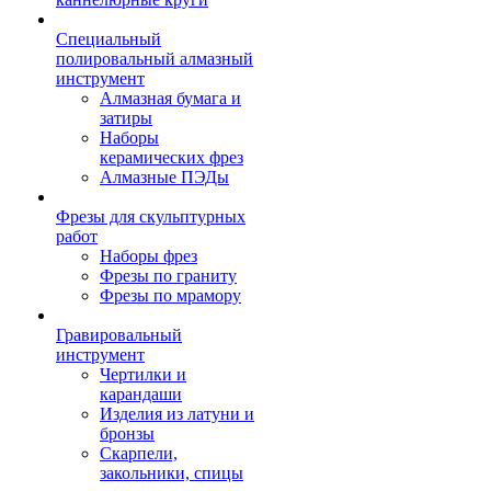
Специальный
полировальный алмазный
инструмент
Алмазная бумага и
затиры
Наборы
керамических фрез
Алмазные ПЭДы
Фрезы для скульптурных
работ
Наборы фрез
Фрезы по граниту
Фрезы по мрамору
Гравировальный
инструмент
Чертилки и
карандаши
Изделия из латуни и
бронзы
Скарпели,
закольники, спицы