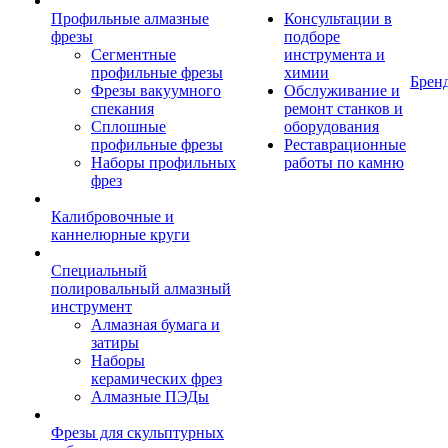
Профильные алмазные
Консультации в
фрезы
подборе
Сегментные
инструмента и
профильные фрезы
химии
Брен
Фрезы вакуумного
Обслуживание и
спекания
ремонт станков и
Сплошные
оборудования
профильные фрезы
Реставрационные
Наборы профильных
работы по камню
фрез
Калибровочные и
каннелюрные круги
Специальный
полировальный алмазный
инструмент
Алмазная бумага и
затиры
Наборы
керамических фрез
Алмазные ПЭДы
Фрезы для скульптурных