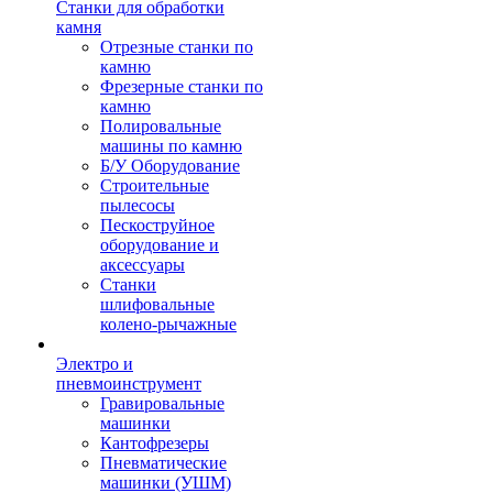
Станки для обработки
камня
Отрезные станки по
камню
Фрезерные станки по
камню
Полировальные
машины по камню
Б/У Оборудование
Строительные
пылесосы
Пескоструйное
оборудование и
аксессуары
Станки
шлифовальные
колено-рычажные
Электро и
пневмоинструмент
Гравировальные
машинки
Кантофрезеры
Пневматические
машинки (УШМ)