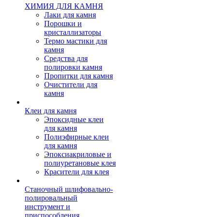
ХИМИЯ ДЛЯ КАМНЯ
Лаки для камня
Порошки и
кристаллизаторы
Термо мастики для
камня
Средства для
полировки камня
Пропитки для камня
Очистители для
камня
Клеи для камня
Эпоксидные клеи
для камня
Полиэфирные клеи
для камня
Эпоксиакриловые и
полиуретановые клея
Красители для клея
Станочный шлифовально-
полировальный
инструмент и
приспособления