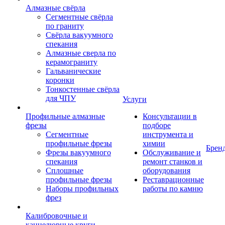
Алмазные свёрла
Сегментные свёрла
по граниту
Свёрла вакуумного
спекания
Алмазные сверла по
керамограниту
Гальванические
коронки
Тонкостенные свёрла
для ЧПУ
Услуги
Профильные алмазные
Консультации в
фрезы
подборе
Сегментные
инструмента и
профильные фрезы
химии
Брен
Фрезы вакуумного
Обслуживание и
спекания
ремонт станков и
Сплошные
оборудования
профильные фрезы
Реставрационные
Наборы профильных
работы по камню
фрез
Калибровочные и
каннелюрные круги