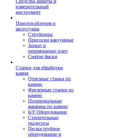
Средства защиты и
измерительный
инструмент
Приспособления и
аксессуары
Струбцины
Присоски вакуумные
Захват и
перемещение плит
Снятие фаски
Станки для обработки
камня
Отрезные станки по
камню
Фрезерные станки по
камню
Полировальные
машины по камню
Б/У Оборудование
Строительные
пылесосы
Пескоструйное
оборудование и