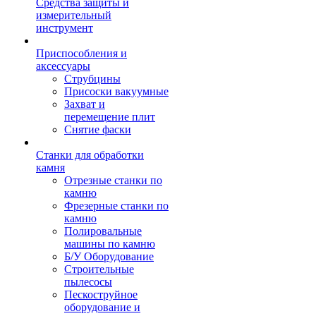
Средства защиты и
измерительный
инструмент
Приспособления и
аксессуары
Струбцины
Присоски вакуумные
Захват и
перемещение плит
Снятие фаски
Станки для обработки
камня
Отрезные станки по
камню
Фрезерные станки по
камню
Полировальные
машины по камню
Б/У Оборудование
Строительные
пылесосы
Пескоструйное
оборудование и