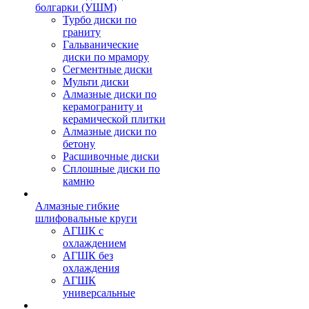
болгарки (УШМ)
Турбо диски по
граниту
Гальванические
диски по мрамору
Сегментные диски
Мульти диски
Алмазные диски по
керамограниту и
керамической плитки
Алмазные диски по
бетону
Расшивочные диски
Сплошные диски по
камню
Алмазные гибкие
шлифовальные круги
АГШК с
охлаждением
АГШК без
охлаждения
АГШК
универсальные