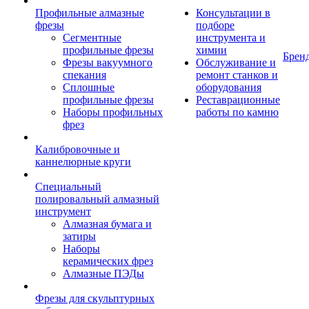
Профильные алмазные
Консультации в
фрезы
подборе
Сегментные
инструмента и
профильные фрезы
химии
Брен
Фрезы вакуумного
Обслуживание и
спекания
ремонт станков и
Сплошные
оборудования
профильные фрезы
Реставрационные
Наборы профильных
работы по камню
фрез
Калибровочные и
каннелюрные круги
Специальный
полировальный алмазный
инструмент
Алмазная бумага и
затиры
Наборы
керамических фрез
Алмазные ПЭДы
Фрезы для скульптурных