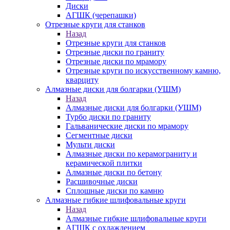
Диски
АГШК (черепашки)
Отрезные круги для станков
Назад
Отрезные круги для станков
Отрезные диски по граниту
Отрезные диски по мрамору
Отрезные круги по искусственному камню,
кварциту
Алмазные диски для болгарки (УШМ)
Назад
Алмазные диски для болгарки (УШМ)
Турбо диски по граниту
Гальванические диски по мрамору
Сегментные диски
Мульти диски
Алмазные диски по керамограниту и
керамической плитки
Алмазные диски по бетону
Расшивочные диски
Сплошные диски по камню
Алмазные гибкие шлифовальные круги
Назад
Алмазные гибкие шлифовальные круги
АГШК с охлаждением