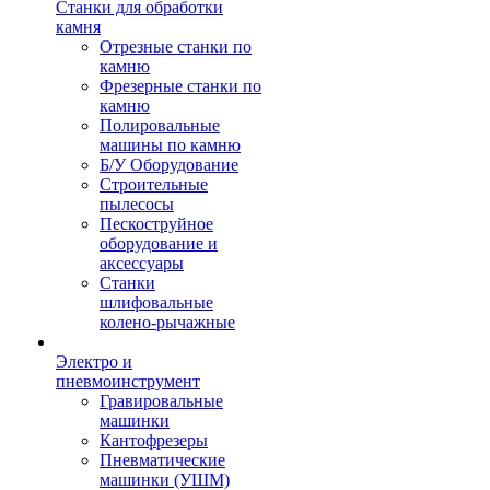
Станки для обработки
камня
Отрезные станки по
камню
Фрезерные станки по
камню
Полировальные
машины по камню
Б/У Оборудование
Строительные
пылесосы
Пескоструйное
оборудование и
аксессуары
Станки
шлифовальные
колено-рычажные
Электро и
пневмоинструмент
Гравировальные
машинки
Кантофрезеры
Пневматические
машинки (УШМ)