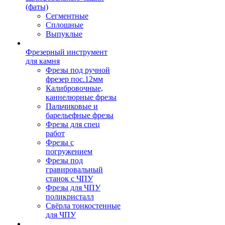
(фаты)
Сегментные
Сплошные
Выпуклые
Фрезерный инструмент
для камня
Фрезы под ручной
фрезер пос.12мм
Калибровочные,
каннелюрные фрезы
Пальчиковые и
барельефные фрезы
Фрезы для спец
работ
Фрезы с
погружением
Фрезы под
гравировальный
станок с ЧПУ
Фрезы для ЧПУ
поликристалл
Свёрла тонкостенные
для ЧПУ