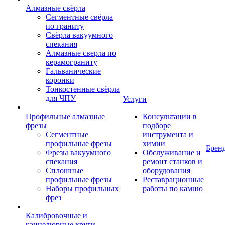
Алмазные свёрла
Сегментные свёрла
по граниту
Свёрла вакуумного
спекания
Алмазные сверла по
керамограниту
Гальванические
коронки
Тонкостенные свёрла
для ЧПУ
Услуги
Профильные алмазные
Консультации в
фрезы
подборе
Сегментные
инструмента и
профильные фрезы
химии
Брен
Фрезы вакуумного
Обслуживание и
спекания
ремонт станков и
Сплошные
оборудования
профильные фрезы
Реставрационные
Наборы профильных
работы по камню
фрез
Калибровочные и
каннелюрные круги