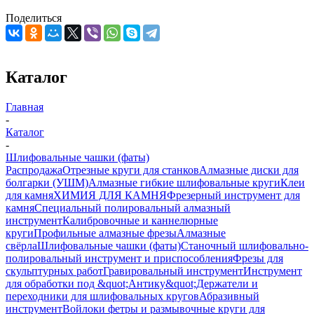
Поделиться
Каталог
Главная
-
Каталог
-
Шлифовальные чашки (фаты)
Распродажа
Отрезные круги для станков
Алмазные диски для
болгарки (УШМ)
Алмазные гибкие шлифовальные круги
Клеи
для камня
ХИМИЯ ДЛЯ КАМНЯ
Фрезерный инструмент для
камня
Специальный полировальный алмазный
инструмент
Калибровочные и каннелюрные
круги
Профильные алмазные фрезы
Алмазные
свёрла
Шлифовальные чашки (фаты)
Станочный шлифовально-
полировальный инструмент и приспособления
Фрезы для
скульптурных работ
Гравировальный инструмент
Инструмент
для обработки под &quot;Антику&quot;
Держатели и
переходники для шлифовальных кругов
Абразивный
инструмент
Войлоки фетры и размывочные круги для