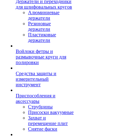
Держатели и переходники
для шлифовальных кругов
Алюминиевые
держатели
Резиновые
держатели
Пластиковые
держатели
Войлоки фетры и
размывочные круги для
полировки
Средства защиты и
измерительный
инструмент
Приспособления и
аксессуары
Струбцины
Присоски вакуумные
Захват и
перемещение плит
Снятие фаски