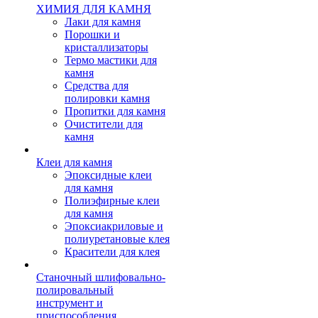
ХИМИЯ ДЛЯ КАМНЯ
Лаки для камня
Порошки и
кристаллизаторы
Термо мастики для
камня
Средства для
полировки камня
Пропитки для камня
Очистители для
камня
Клеи для камня
Эпоксидные клеи
для камня
Полиэфирные клеи
для камня
Эпоксиакриловые и
полиуретановые клея
Красители для клея
Станочный шлифовально-
полировальный
инструмент и
приспособления