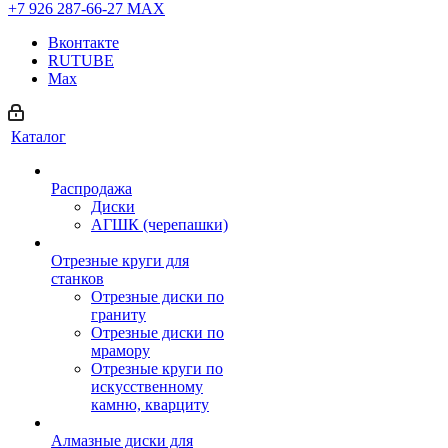
+7 926 287-66-27
МАХ
Вконтакте
RUTUBE
Max
Каталог
Распродажа
Диски
АГШК (черепашки)
Отрезные круги для
станков
Отрезные диски по
граниту
Отрезные диски по
мрамору
Отрезные круги по
искусственному
камню, кварциту
Алмазные диски для