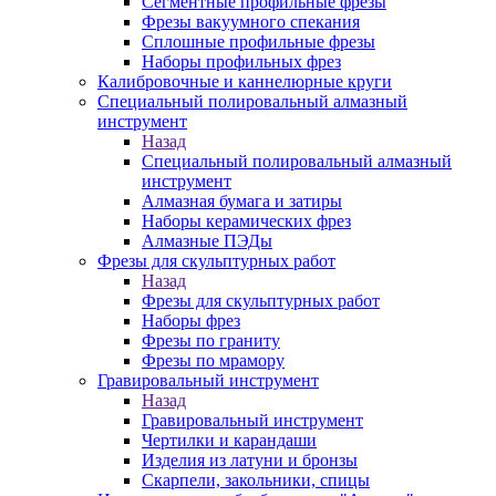
Сегментные профильные фрезы
Фрезы вакуумного спекания
Сплошные профильные фрезы
Наборы профильных фрез
Калибровочные и каннелюрные круги
Специальный полировальный алмазный
инструмент
Назад
Специальный полировальный алмазный
инструмент
Алмазная бумага и затиры
Наборы керамических фрез
Алмазные ПЭДы
Фрезы для скульптурных работ
Назад
Фрезы для скульптурных работ
Наборы фрез
Фрезы по граниту
Фрезы по мрамору
Гравировальный инструмент
Назад
Гравировальный инструмент
Чертилки и карандаши
Изделия из латуни и бронзы
Скарпели, закольники, спицы