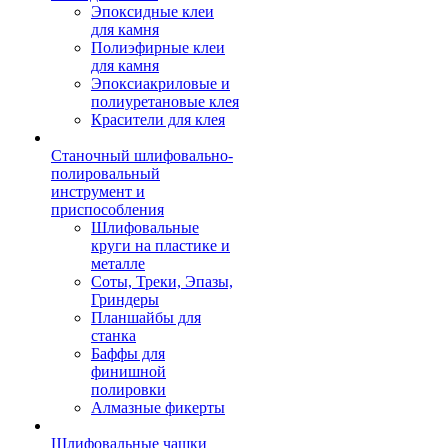
Эпоксидные клеи
для камня
Полиэфирные клеи
для камня
Эпоксиакриловые и
полиуретановые клея
Красители для клея
Станочный шлифовально-
полировальный
инструмент и
приспособления
Шлифовальные
круги на пластике и
металле
Соты, Треки, Эпазы,
Гриндеры
Планшайбы для
станка
Баффы для
финишной
полировки
Алмазные фикерты
Шлифовальные чашки