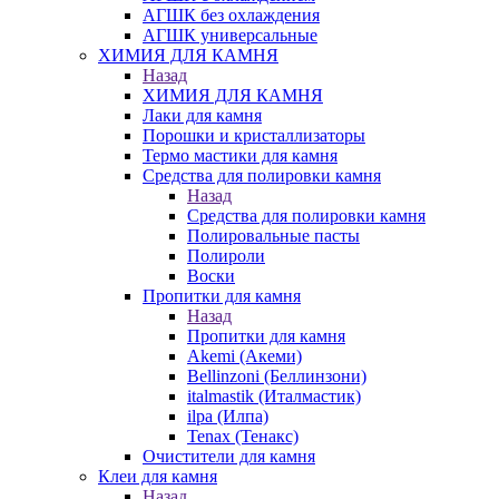
АГШК без охлаждения
АГШК универсальные
ХИМИЯ ДЛЯ КАМНЯ
Назад
ХИМИЯ ДЛЯ КАМНЯ
Лаки для камня
Порошки и кристаллизаторы
Термо мастики для камня
Средства для полировки камня
Назад
Средства для полировки камня
Полировальные пасты
Полироли
Воски
Пропитки для камня
Назад
Пропитки для камня
Akemi (Акеми)
Bellinzoni (Беллинзони)
italmastik (Италмастик)
ilpa (Илпа)
Tenax (Тенакс)
Очистители для камня
Клеи для камня
Назад