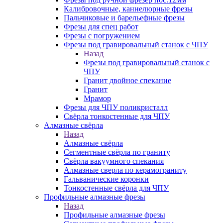
Калибровочные, каннелюрные фрезы
Пальчиковые и барельефные фрезы
Фрезы для спец работ
Фрезы с погружением
Фрезы под гравировальный станок с ЧПУ
Назад
Фрезы под гравировальный станок с
ЧПУ
Гранит двойное спекание
Гранит
Мрамор
Фрезы для ЧПУ поликристалл
Свёрла тонкостенные для ЧПУ
Алмазные свёрла
Назад
Алмазные свёрла
Сегментные свёрла по граниту
Свёрла вакуумного спекания
Алмазные сверла по керамограниту
Гальванические коронки
Тонкостенные свёрла для ЧПУ
Профильные алмазные фрезы
Назад
Профильные алмазные фрезы