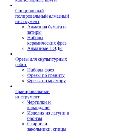
Специальный
полировальный алмазный
инструмент
Алмазная бумага и
затиры
Наборы
керамических фрез
Алмазные ПЭДы
Фрезы для скульптурных
работ
Наборы фрез
Фрезы по граниту
Фрезы по мрамору
Гравировальный
инструмент
Чертилки и
карандаши
Изделия из латуни и
бронзы
Скарпели,
закольники, спицы