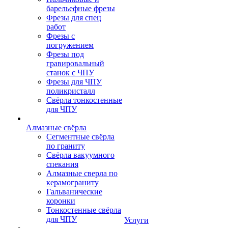
барельефные фрезы
Фрезы для спец
работ
Фрезы с
погружением
Фрезы под
гравировальный
станок с ЧПУ
Фрезы для ЧПУ
поликристалл
Свёрла тонкостенные
для ЧПУ
Алмазные свёрла
Сегментные свёрла
по граниту
Свёрла вакуумного
спекания
Алмазные сверла по
керамограниту
Гальванические
коронки
Тонкостенные свёрла
для ЧПУ
Услуги