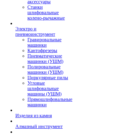
аксессуары
Станки
шлифовальные
колено-рычажные
Электро и
пневмоинструмент
Гравировальные
машинки
Кантофрезеры
Пневматические
машинки (УШМ)
Полировальные
машинки (УШМ)
Циркулярные пилы
Угловые
шлифовальные
машины (УШМ)
Прямошлифовальные
машинки
Изделия из камня
Алмазный инструмент