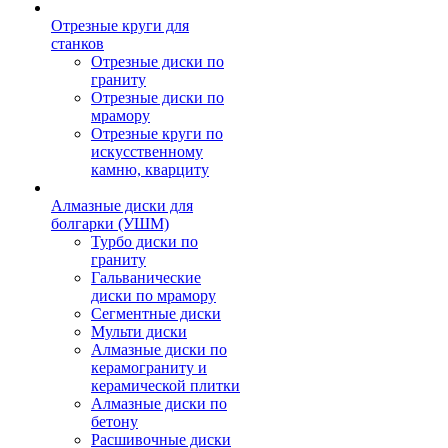
Отрезные круги для
станков
Отрезные диски по
граниту
Отрезные диски по
мрамору
Отрезные круги по
искусственному
камню, кварциту
Алмазные диски для
болгарки (УШМ)
Турбо диски по
граниту
Гальванические
диски по мрамору
Сегментные диски
Мульти диски
Алмазные диски по
керамограниту и
керамической плитки
Алмазные диски по
бетону
Расшивочные диски