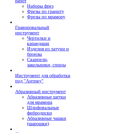
работ
Наборы фрез
Фрезы по граниту
Фрезы по мрамору
Гравировальный
инструмент
Чертилки и
карандаши
Изделия из латуни и
бронзы
Скарпели,
закольники, спицы
Инструмент для обработки
под "Антику"
Абразивный инструмент
Абразивные щетки
для мрамора
Шлифовальные
фибродиски
Абразивные чашки
(шарошки)