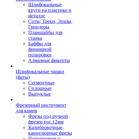
Шлифовальные
круги на пластике и
металле
Соты, Треки, Эпазы,
Гриндеры
Планшайбы для
станка
Баффы для
финишной
полировки
Алмазные фикерты
Шлифовальные чашки
(фаты)
Сегментные
Сплошные
Выпуклые
Фрезерный инструмент
для камня
Фрезы под ручной
фрезер пос.12мм
Калибровочные,
каннелюрные фрезы
Пальчиковые и