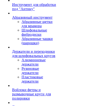
Инструмент для обработки
под "Антику"
Абразивный инструмент
Абразивные щетки
для мрамора
Шлифовальные
фибродиски
Абразивные чашки
(шарошки)
Держатели и переходники
для шлифовальных кругов
Алюминиевые
держатели
Резиновые
держатели
Пластиковые
держатели
Войлоки фетры и
размывочные круги для
полировки