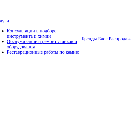
луги
Консультации в подборе
инструмента и химии
Бренды
Блог
Распродаж
Обслуживание и ремонт станков и
оборудования
Реставрационные работы по камню