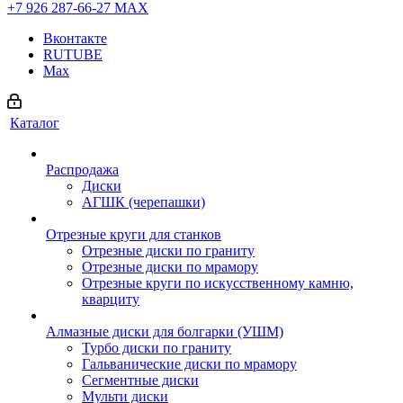
+7 926 287-66-27
МАХ
Вконтакте
RUTUBE
Max
Каталог
Распродажа
Диски
АГШК (черепашки)
Отрезные круги для станков
Отрезные диски по граниту
Отрезные диски по мрамору
Отрезные круги по искусственному камню,
кварциту
Алмазные диски для болгарки (УШМ)
Турбо диски по граниту
Гальванические диски по мрамору
Сегментные диски
Мульти диски