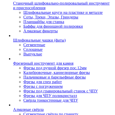
Станочный шлифовально-полировальный инструмент
и приспособления
Шлифовальные круги на пластике и металле
Соты, Треки, Эпазы, Гриндеры
Планшайбы для станка
Баффы для финишной полировки
Алмазные фикерты
Шлифовальные чашки (фаты)
Сегментные
Сплошные
Выпуклые
Фрезерный инструмент для камня
Фрезы под ручной фрезер пос.12мм
Калибровочные, каннелюрные фрезы
Пальчиковые и барельефные фрезы
Фрезы для спец работ
Фрезы с погружением
Фрезы под гравировальный станок с ЧПУ
Фрезы для ЧПУ поликристалл
Свёрла тонкостенные для ЧПУ
Алмазные свёрла
Сегментные свёрла по граниту