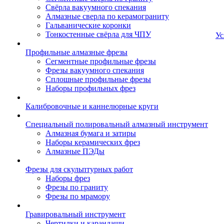
Свёрла вакуумного спекания
Алмазные сверла по керамограниту
Гальванические коронки
Тонкостенные свёрла для ЧПУ
Ус
Профильные алмазные фрезы
Сегментные профильные фрезы
Фрезы вакуумного спекания
Сплошные профильные фрезы
Наборы профильных фрез
Калибровочные и каннелюрные круги
Специальный полировальный алмазный инструмент
Алмазная бумага и затиры
Наборы керамических фрез
Алмазные ПЭДы
Фрезы для скульптурных работ
Наборы фрез
Фрезы по граниту
Фрезы по мрамору
Гравировальный инструмент
Чертилки и карандаши