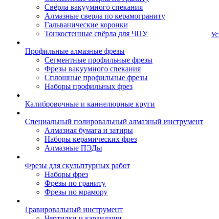
Свёрла вакуумного спекания
Алмазные сверла по керамограниту
Гальванические коронки
Тонкостенные свёрла для ЧПУ
Ус
Профильные алмазные фрезы
Сегментные профильные фрезы
Фрезы вакуумного спекания
Сплошные профильные фрезы
Наборы профильных фрез
Калибровочные и каннелюрные круги
Специальный полировальный алмазный инструмент
Алмазная бумага и затиры
Наборы керамических фрез
Алмазные ПЭДы
Фрезы для скульптурных работ
Наборы фрез
Фрезы по граниту
Фрезы по мрамору
Гравировальный инструмент
Чертилки и карандаши