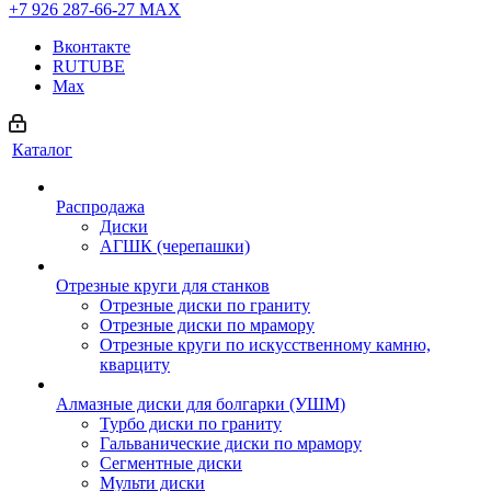
+7 926 287-66-27
МАХ
Вконтакте
RUTUBE
Max
Каталог
Распродажа
Диски
АГШК (черепашки)
Отрезные круги для станков
Отрезные диски по граниту
Отрезные диски по мрамору
Отрезные круги по искусственному камню,
кварциту
Алмазные диски для болгарки (УШМ)
Турбо диски по граниту
Гальванические диски по мрамору
Сегментные диски
Мульти диски