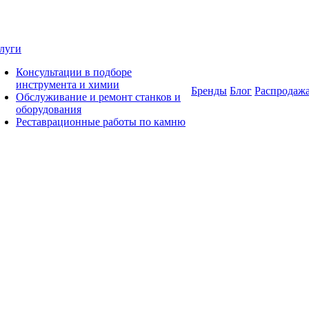
луги
Консультации в подборе
инструмента и химии
Бренды
Блог
Распродаж
Обслуживание и ремонт станков и
оборудования
Реставрационные работы по камню