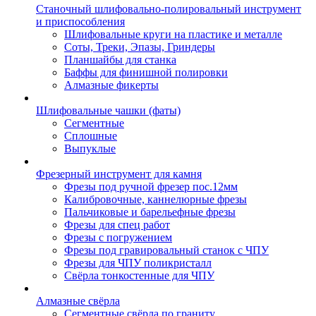
Станочный шлифовально-полировальный инструмент
и приспособления
Шлифовальные круги на пластике и металле
Соты, Треки, Эпазы, Гриндеры
Планшайбы для станка
Баффы для финишной полировки
Алмазные фикерты
Шлифовальные чашки (фаты)
Сегментные
Сплошные
Выпуклые
Фрезерный инструмент для камня
Фрезы под ручной фрезер пос.12мм
Калибровочные, каннелюрные фрезы
Пальчиковые и барельефные фрезы
Фрезы для спец работ
Фрезы с погружением
Фрезы под гравировальный станок с ЧПУ
Фрезы для ЧПУ поликристалл
Свёрла тонкостенные для ЧПУ
Алмазные свёрла
Сегментные свёрла по граниту