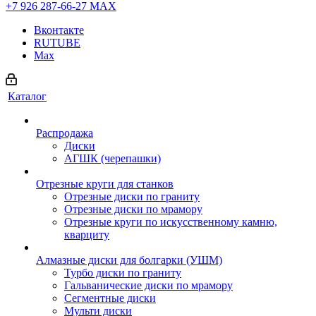
+7 926 287-66-27
МАХ
Вконтакте
RUTUBE
Max
Каталог
Распродажа
Диски
АГШК (черепашки)
Отрезные круги для станков
Отрезные диски по граниту
Отрезные диски по мрамору
Отрезные круги по искусственному камню,
кварциту
Алмазные диски для болгарки (УШМ)
Турбо диски по граниту
Гальванические диски по мрамору
Сегментные диски
Мульти диски