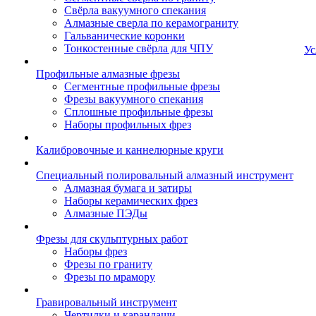
Свёрла вакуумного спекания
Алмазные сверла по керамограниту
Гальванические коронки
Тонкостенные свёрла для ЧПУ
Ус
Профильные алмазные фрезы
Сегментные профильные фрезы
Фрезы вакуумного спекания
Сплошные профильные фрезы
Наборы профильных фрез
Калибровочные и каннелюрные круги
Специальный полировальный алмазный инструмент
Алмазная бумага и затиры
Наборы керамических фрез
Алмазные ПЭДы
Фрезы для скульптурных работ
Наборы фрез
Фрезы по граниту
Фрезы по мрамору
Гравировальный инструмент
Чертилки и карандаши