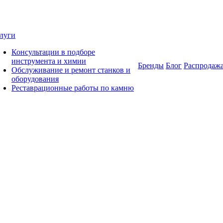
луги
Консультации в подборе
инструмента и химии
Бренды
Блог
Распродаж
Обслуживание и ремонт станков и
оборудования
Реставрационные работы по камню