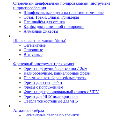
Станочный шлифовально-полировальный инструмент
и приспособления
Шлифовальные круги на пластике и металле
Соты, Треки, Эпазы, Гриндеры
Планшайбы для станка
Баффы для финишной полировки
Алмазные фикерты
Шлифовальные чашки (фаты)
Сегментные
Сплошные
Выпуклые
Фрезерный инструмент для камня
Фрезы под ручной фрезер пос.12мм
Калибровочные, каннелюрные фрезы
Пальчиковые и барельефные фрезы
Фрезы для спец работ
Фрезы с погружением
Фрезы под гравировальный станок с ЧПУ
Фрезы для ЧПУ поликристалл
Свёрла тонкостенные для ЧПУ
Алмазные свёрла
Сегментные свёрла по граниту