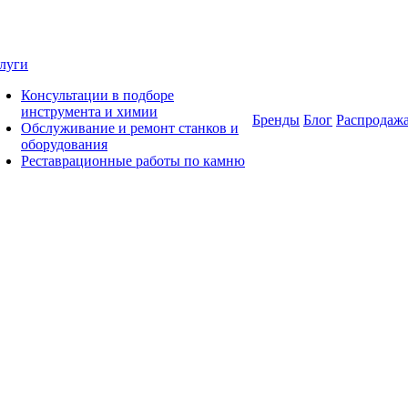
луги
Консультации в подборе
инструмента и химии
Бренды
Блог
Распродаж
Обслуживание и ремонт станков и
оборудования
Реставрационные работы по камню