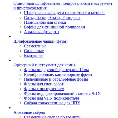
Станочный шлифовально-полировальный инструмент
и приспособления
Шлифовальные круги на пластике и металле
Соты, Треки, Эпазы, Гриндеры
Планшайбы для станка
Баффы для финишной полировки
Алмазные фикерты
Шлифовальные чашки (фаты)
Сегментные
Сплошные
Выпуклые
Фрезерный инструмент для камня
Фрезы под ручной фрезер пос.12мм
Калибровочные, каннелюрные фрезы
Пальчиковые и барельефные фрезы
Фрезы для спец работ
Фрезы с погружением
Фрезы под гравировальный станок с ЧПУ
Фрезы для ЧПУ поликристалл
Свёрла тонкостенные для ЧПУ
Алмазные свёрла
Сегментные свёрла по граниту