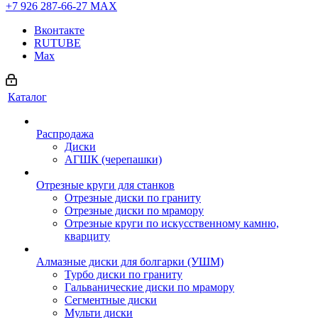
+7 926 287-66-27
МАХ
Вконтакте
RUTUBE
Max
Каталог
Распродажа
Диски
АГШК (черепашки)
Отрезные круги для станков
Отрезные диски по граниту
Отрезные диски по мрамору
Отрезные круги по искусственному камню,
кварциту
Алмазные диски для болгарки (УШМ)
Турбо диски по граниту
Гальванические диски по мрамору
Сегментные диски
Мульти диски