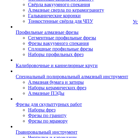
Свёрла вакуумного спекания
Алмазные сверла по керамограниту
Гальванические коронки
Тонкостенные свёрла для ЧПУ
Ус
Профильные алмазные фрезы
Сегментные профильные фрезы
Фрезы вакуумного спекания
Сплошные профильные фрезы
Наборы профильных фрез
Калибровочные и каннелюрные круги
Специальный полировальный алмазный инструмент
Алмазная бумага и затиры
Наборы керамических фрез
Алмазные ПЭДы
Фрезы для скульптурных работ
Наборы фрез
Фрезы по граниту
Фрезы по мрамору
Гравировальный инструмент
Чертилки и карандаши