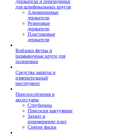
Держатели и переходники
для шлифовальных кругов
Алюминиевые
держатели
Резиновые
держатели
Пластиковые
держатели
Войлоки фетры и
размывочные круги для
полировки
Средства защиты и
измерительный
инструмент
Приспособления и
аксессуары
Струбцины
Присоски вакуумные
Захват и
перемещение плит
Снятие фаски