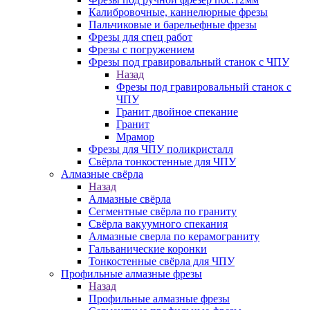
Калибровочные, каннелюрные фрезы
Пальчиковые и барельефные фрезы
Фрезы для спец работ
Фрезы с погружением
Фрезы под гравировальный станок с ЧПУ
Назад
Фрезы под гравировальный станок с
ЧПУ
Гранит двойное спекание
Гранит
Мрамор
Фрезы для ЧПУ поликристалл
Свёрла тонкостенные для ЧПУ
Алмазные свёрла
Назад
Алмазные свёрла
Сегментные свёрла по граниту
Свёрла вакуумного спекания
Алмазные сверла по керамограниту
Гальванические коронки
Тонкостенные свёрла для ЧПУ
Профильные алмазные фрезы
Назад
Профильные алмазные фрезы