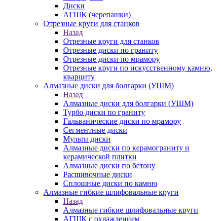
Диски
АГШК (черепашки)
Отрезные круги для станков
Назад
Отрезные круги для станков
Отрезные диски по граниту
Отрезные диски по мрамору
Отрезные круги по искусственному камню,
кварциту
Алмазные диски для болгарки (УШМ)
Назад
Алмазные диски для болгарки (УШМ)
Турбо диски по граниту
Гальванические диски по мрамору
Сегментные диски
Мульти диски
Алмазные диски по керамограниту и
керамической плитки
Алмазные диски по бетону
Расшивочные диски
Сплошные диски по камню
Алмазные гибкие шлифовальные круги
Назад
Алмазные гибкие шлифовальные круги
АГШК с охлаждением