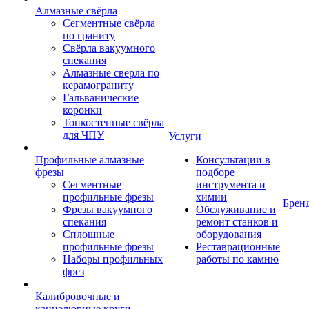
Алмазные свёрла
Сегментные свёрла
по граниту
Свёрла вакуумного
спекания
Алмазные сверла по
керамограниту
Гальванические
коронки
Тонкостенные свёрла
для ЧПУ
Услуги
Профильные алмазные
Консультации в
фрезы
подборе
Сегментные
инструмента и
профильные фрезы
химии
Брен
Фрезы вакуумного
Обслуживание и
спекания
ремонт станков и
Сплошные
оборудования
профильные фрезы
Реставрационные
Наборы профильных
работы по камню
фрез
Калибровочные и
каннелюрные круги