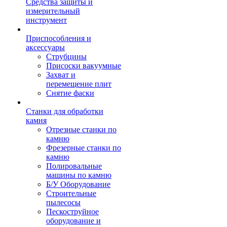
Средства защиты и
измерительный
инструмент
Приспособления и
аксессуары
Струбцины
Присоски вакуумные
Захват и
перемещение плит
Снятие фаски
Станки для обработки
камня
Отрезные станки по
камню
Фрезерные станки по
камню
Полировальные
машины по камню
Б/У Оборудование
Строительные
пылесосы
Пескоструйное
оборудование и