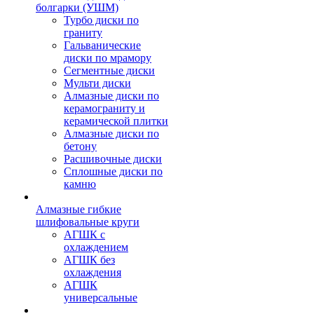
болгарки (УШМ)
Турбо диски по
граниту
Гальванические
диски по мрамору
Сегментные диски
Мульти диски
Алмазные диски по
керамограниту и
керамической плитки
Алмазные диски по
бетону
Расшивочные диски
Сплошные диски по
камню
Алмазные гибкие
шлифовальные круги
АГШК с
охлаждением
АГШК без
охлаждения
АГШК
универсальные