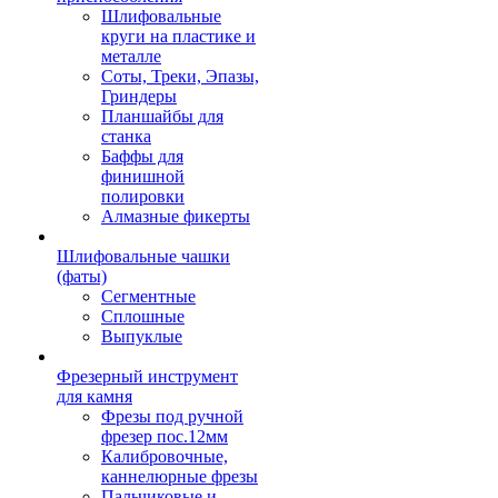
Шлифовальные
круги на пластике и
металле
Соты, Треки, Эпазы,
Гриндеры
Планшайбы для
станка
Баффы для
финишной
полировки
Алмазные фикерты
Шлифовальные чашки
(фаты)
Сегментные
Сплошные
Выпуклые
Фрезерный инструмент
для камня
Фрезы под ручной
фрезер пос.12мм
Калибровочные,
каннелюрные фрезы
Пальчиковые и