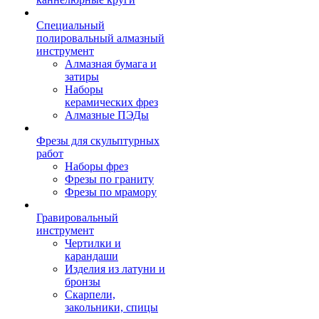
Специальный
полировальный алмазный
инструмент
Алмазная бумага и
затиры
Наборы
керамических фрез
Алмазные ПЭДы
Фрезы для скульптурных
работ
Наборы фрез
Фрезы по граниту
Фрезы по мрамору
Гравировальный
инструмент
Чертилки и
карандаши
Изделия из латуни и
бронзы
Скарпели,
закольники, спицы