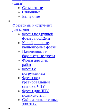
(фаты)
Сегментные
Сплошные
Выпуклые
Фрезерный инструмент
для камня
Фрезы под ручной
фрезер пос.12мм
Калибровочные,
каннелюрные фрезы
Пальчиковые и
барельефные фрезы
Фрезы для спец
работ
Фрезы с
погружением
Фрезы под
гравировальный
станок с ЧПУ
Фрезы для ЧПУ
поликристалл
Свёрла тонкостенные
для ЧПУ