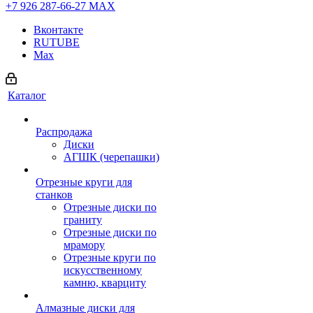
+7 926 287-66-27
МАХ
Вконтакте
RUTUBE
Max
Каталог
Распродажа
Диски
АГШК (черепашки)
Отрезные круги для
станков
Отрезные диски по
граниту
Отрезные диски по
мрамору
Отрезные круги по
искусственному
камню, кварциту
Алмазные диски для