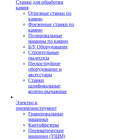
Станки для обработки
камня
Отрезные станки по
камню
Фрезерные станки по
камню
Полировальные
машины по камню
Б/У Оборудование
Строительные
пылесосы
Пескоструйное
оборудование и
аксессуары
Станки
шлифовальные
колено-рычажные
Электро и
пневмоинструмент
Гравировальные
машинки
Кантофрезеры
Пневматические
машинки (УШМ)