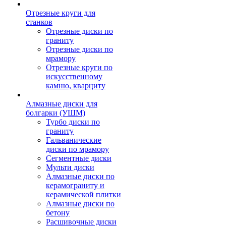
Отрезные круги для
станков
Отрезные диски по
граниту
Отрезные диски по
мрамору
Отрезные круги по
искусственному
камню, кварциту
Алмазные диски для
болгарки (УШМ)
Турбо диски по
граниту
Гальванические
диски по мрамору
Сегментные диски
Мульти диски
Алмазные диски по
керамограниту и
керамической плитки
Алмазные диски по
бетону
Расшивочные диски