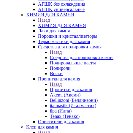
АГШК без охлаждения
АГШК универсальные
ХИМИЯ ДЛЯ КАМНЯ
Назад
ХИМИЯ ДЛЯ КАМНЯ
Лаки для камня
Порошки и кристаллизаторы
Термо мастики для камня
Средства для полировки камня
Назад
Средства для полировки камня
Полировальные пасты
Полироли
Воски
Пропитки для камня
Назад
Пропитки для камня
Akemi (Акеми)
Bellinzoni (Беллинзони)
italmastik (Италмастик)
ilpa (Илпа)
Tenax (Тенакс)
Очистители для камня
Клеи для камня
Назад