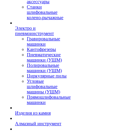
аксессуары
Станки
шлифовальные
колено-рычажные
Электро и
пневмоинструмент
Гравировальные
машинки
Кантофрезеры
Пневматические
машинки (УШМ)
Полировальные
машинки (УШМ)
Циркулярные пилы
Угловые
шлифовальные
машины (УШМ)
Прямошлифовальные
машинки
Изделия из камня
Алмазный инструмент