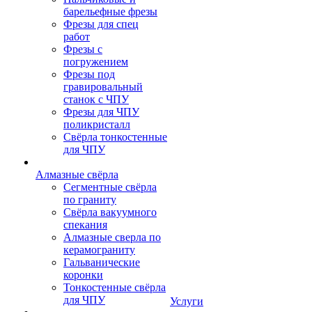
барельефные фрезы
Фрезы для спец
работ
Фрезы с
погружением
Фрезы под
гравировальный
станок с ЧПУ
Фрезы для ЧПУ
поликристалл
Свёрла тонкостенные
для ЧПУ
Алмазные свёрла
Сегментные свёрла
по граниту
Свёрла вакуумного
спекания
Алмазные сверла по
керамограниту
Гальванические
коронки
Тонкостенные свёрла
для ЧПУ
Услуги