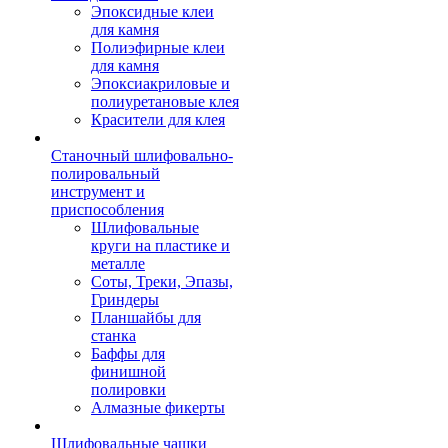
Эпоксидные клеи
для камня
Полиэфирные клеи
для камня
Эпоксиакриловые и
полиуретановые клея
Красители для клея
Станочный шлифовально-
полировальный
инструмент и
приспособления
Шлифовальные
круги на пластике и
металле
Соты, Треки, Эпазы,
Гриндеры
Планшайбы для
станка
Баффы для
финишной
полировки
Алмазные фикерты
Шлифовальные чашки