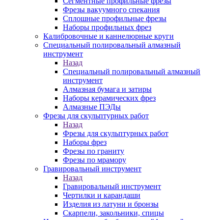
Сегментные профильные фрезы
Фрезы вакуумного спекания
Сплошные профильные фрезы
Наборы профильных фрез
Калибровочные и каннелюрные круги
Специальный полировальный алмазный
инструмент
Назад
Специальный полировальный алмазный
инструмент
Алмазная бумага и затиры
Наборы керамических фрез
Алмазные ПЭДы
Фрезы для скульптурных работ
Назад
Фрезы для скульптурных работ
Наборы фрез
Фрезы по граниту
Фрезы по мрамору
Гравировальный инструмент
Назад
Гравировальный инструмент
Чертилки и карандаши
Изделия из латуни и бронзы
Скарпели, закольники, спицы