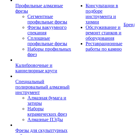
Профильные алмазные
Консультации в
фрезы
подборе
Сегментные
инструмента и
профильные фрезы
химии
Брен
Фрезы вакуумного
Обслуживание и
спекания
ремонт станков и
Сплошные
оборудования
профильные фрезы
Реставрационные
Наборы профильных
работы по камню
фрез
Калибровочные и
каннелюрные круги
Специальный
полировальный алмазный
инструмент
Алмазная бумага и
затиры
Наборы
керамических фрез
Алмазные ПЭДы
Фрезы для скульптурных