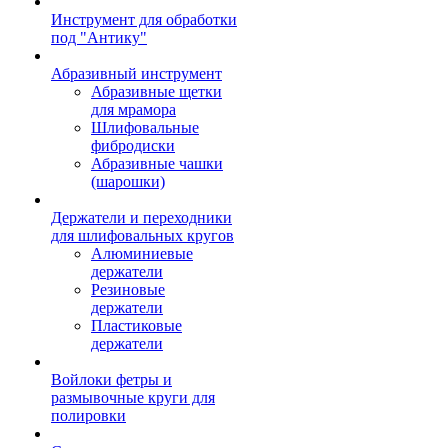
Инструмент для обработки
под "Антику"
Абразивный инструмент
Абразивные щетки
для мрамора
Шлифовальные
фибродиски
Абразивные чашки
(шарошки)
Держатели и переходники
для шлифовальных кругов
Алюминиевые
держатели
Резиновые
держатели
Пластиковые
держатели
Войлоки фетры и
размывочные круги для
полировки