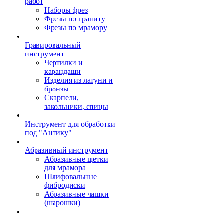
работ
Наборы фрез
Фрезы по граниту
Фрезы по мрамору
Гравировальный
инструмент
Чертилки и
карандаши
Изделия из латуни и
бронзы
Скарпели,
закольники, спицы
Инструмент для обработки
под "Антику"
Абразивный инструмент
Абразивные щетки
для мрамора
Шлифовальные
фибродиски
Абразивные чашки
(шарошки)