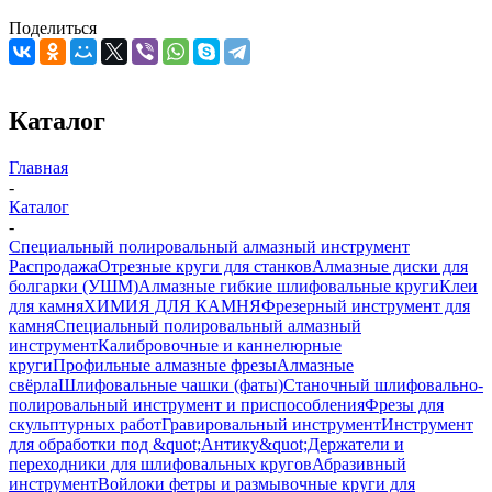
Поделиться
Каталог
Главная
-
Каталог
-
Специальный полировальный алмазный инструмент
Распродажа
Отрезные круги для станков
Алмазные диски для
болгарки (УШМ)
Алмазные гибкие шлифовальные круги
Клеи
для камня
ХИМИЯ ДЛЯ КАМНЯ
Фрезерный инструмент для
камня
Специальный полировальный алмазный
инструмент
Калибровочные и каннелюрные
круги
Профильные алмазные фрезы
Алмазные
свёрла
Шлифовальные чашки (фаты)
Станочный шлифовально-
полировальный инструмент и приспособления
Фрезы для
скульптурных работ
Гравировальный инструмент
Инструмент
для обработки под &quot;Антику&quot;
Держатели и
переходники для шлифовальных кругов
Абразивный
инструмент
Войлоки фетры и размывочные круги для