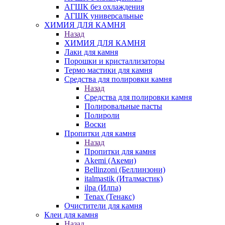
АГШК без охлаждения
АГШК универсальные
ХИМИЯ ДЛЯ КАМНЯ
Назад
ХИМИЯ ДЛЯ КАМНЯ
Лаки для камня
Порошки и кристаллизаторы
Термо мастики для камня
Средства для полировки камня
Назад
Средства для полировки камня
Полировальные пасты
Полироли
Воски
Пропитки для камня
Назад
Пропитки для камня
Akemi (Акеми)
Bellinzoni (Беллинзони)
italmastik (Италмастик)
ilpa (Илпа)
Tenax (Тенакс)
Очистители для камня
Клеи для камня
Назад