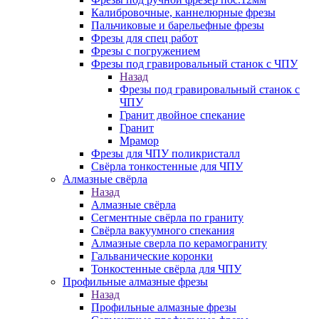
Калибровочные, каннелюрные фрезы
Пальчиковые и барельефные фрезы
Фрезы для спец работ
Фрезы с погружением
Фрезы под гравировальный станок с ЧПУ
Назад
Фрезы под гравировальный станок с
ЧПУ
Гранит двойное спекание
Гранит
Мрамор
Фрезы для ЧПУ поликристалл
Свёрла тонкостенные для ЧПУ
Алмазные свёрла
Назад
Алмазные свёрла
Сегментные свёрла по граниту
Свёрла вакуумного спекания
Алмазные сверла по керамограниту
Гальванические коронки
Тонкостенные свёрла для ЧПУ
Профильные алмазные фрезы
Назад
Профильные алмазные фрезы