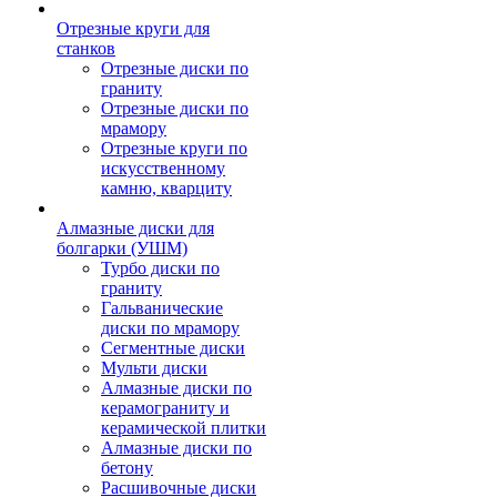
Отрезные круги для
станков
Отрезные диски по
граниту
Отрезные диски по
мрамору
Отрезные круги по
искусственному
камню, кварциту
Алмазные диски для
болгарки (УШМ)
Турбо диски по
граниту
Гальванические
диски по мрамору
Сегментные диски
Мульти диски
Алмазные диски по
керамограниту и
керамической плитки
Алмазные диски по
бетону
Расшивочные диски