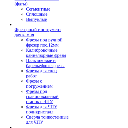
(фаты)
Сегментные
Сплошные
Выпуклые
Фрезерный инструмент
для камня
Фрезы под ручной
фрезер пос.12мм
Калибровочные,
каннелюрные фрезы
Пальчиковые и
барельефные фрезы
Фрезы для спец
работ
Фрезы с
погружением
Фрезы под
гравировальный
станок с ЧПУ
Фрезы для ЧПУ
поликристалл
Свёрла тонкостенные
для ЧПУ