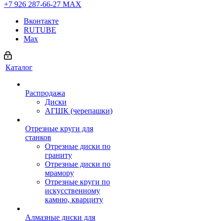
+7 926 287-66-27
МАХ
Вконтакте
RUTUBE
Max
Каталог
Распродажа
Диски
АГШК (черепашки)
Отрезные круги для
станков
Отрезные диски по
граниту
Отрезные диски по
мрамору
Отрезные круги по
искусственному
камню, кварциту
Алмазные диски для