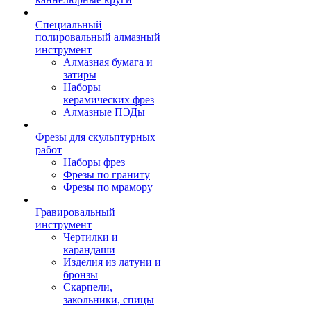
Специальный
полировальный алмазный
инструмент
Алмазная бумага и
затиры
Наборы
керамических фрез
Алмазные ПЭДы
Фрезы для скульптурных
работ
Наборы фрез
Фрезы по граниту
Фрезы по мрамору
Гравировальный
инструмент
Чертилки и
карандаши
Изделия из латуни и
бронзы
Скарпели,
закольники, спицы