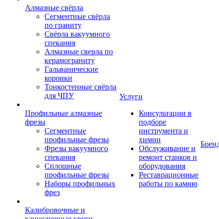
Алмазные свёрла
Сегментные свёрла
по граниту
Свёрла вакуумного
спекания
Алмазные сверла по
керамограниту
Гальванические
коронки
Тонкостенные свёрла
для ЧПУ
Услуги
Профильные алмазные
Консультации в
фрезы
подборе
Сегментные
инструмента и
профильные фрезы
химии
Брен
Фрезы вакуумного
Обслуживание и
спекания
ремонт станков и
Сплошные
оборудования
профильные фрезы
Реставрационные
Наборы профильных
работы по камню
фрез
Калибровочные и
каннелюрные круги