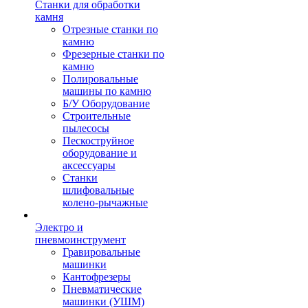
Станки для обработки
камня
Отрезные станки по
камню
Фрезерные станки по
камню
Полировальные
машины по камню
Б/У Оборудование
Строительные
пылесосы
Пескоструйное
оборудование и
аксессуары
Станки
шлифовальные
колено-рычажные
Электро и
пневмоинструмент
Гравировальные
машинки
Кантофрезеры
Пневматические
машинки (УШМ)