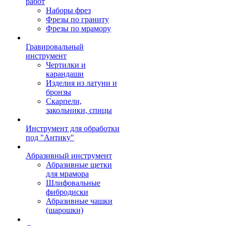
работ
Наборы фрез
Фрезы по граниту
Фрезы по мрамору
Гравировальный
инструмент
Чертилки и
карандаши
Изделия из латуни и
бронзы
Скарпели,
закольники, спицы
Инструмент для обработки
под "Антику"
Абразивный инструмент
Абразивные щетки
для мрамора
Шлифовальные
фибродиски
Абразивные чашки
(шарошки)