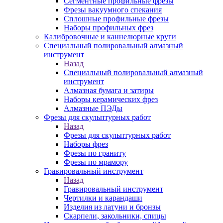
Сегментные профильные фрезы
Фрезы вакуумного спекания
Сплошные профильные фрезы
Наборы профильных фрез
Калибровочные и каннелюрные круги
Специальный полировальный алмазный
инструмент
Назад
Специальный полировальный алмазный
инструмент
Алмазная бумага и затиры
Наборы керамических фрез
Алмазные ПЭДы
Фрезы для скульптурных работ
Назад
Фрезы для скульптурных работ
Наборы фрез
Фрезы по граниту
Фрезы по мрамору
Гравировальный инструмент
Назад
Гравировальный инструмент
Чертилки и карандаши
Изделия из латуни и бронзы
Скарпели, закольники, спицы