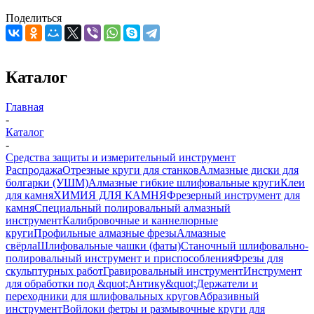
Поделиться
Каталог
Главная
-
Каталог
-
Средства защиты и измерительный инструмент
Распродажа
Отрезные круги для станков
Алмазные диски для
болгарки (УШМ)
Алмазные гибкие шлифовальные круги
Клеи
для камня
ХИМИЯ ДЛЯ КАМНЯ
Фрезерный инструмент для
камня
Специальный полировальный алмазный
инструмент
Калибровочные и каннелюрные
круги
Профильные алмазные фрезы
Алмазные
свёрла
Шлифовальные чашки (фаты)
Станочный шлифовально-
полировальный инструмент и приспособления
Фрезы для
скульптурных работ
Гравировальный инструмент
Инструмент
для обработки под &quot;Антику&quot;
Держатели и
переходники для шлифовальных кругов
Абразивный
инструмент
Войлоки фетры и размывочные круги для