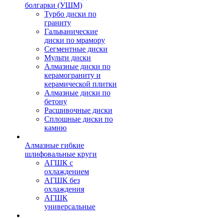
болгарки (УШМ)
Турбо диски по
граниту
Гальванические
диски по мрамору
Сегментные диски
Мульти диски
Алмазные диски по
керамограниту и
керамической плитки
Алмазные диски по
бетону
Расшивочные диски
Сплошные диски по
камню
Алмазные гибкие
шлифовальные круги
АГШК с
охлаждением
АГШК без
охлаждения
АГШК
универсальные