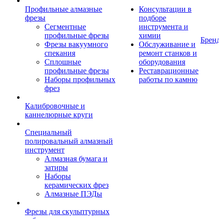
Профильные алмазные
Консультации в
фрезы
подборе
Сегментные
инструмента и
профильные фрезы
химии
Брен
Фрезы вакуумного
Обслуживание и
спекания
ремонт станков и
Сплошные
оборудования
профильные фрезы
Реставрационные
Наборы профильных
работы по камню
фрез
Калибровочные и
каннелюрные круги
Специальный
полировальный алмазный
инструмент
Алмазная бумага и
затиры
Наборы
керамических фрез
Алмазные ПЭДы
Фрезы для скульптурных