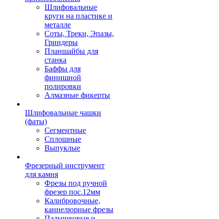
Шлифовальные
круги на пластике и
металле
Соты, Треки, Эпазы,
Гриндеры
Планшайбы для
станка
Баффы для
финишной
полировки
Алмазные фикерты
Шлифовальные чашки
(фаты)
Сегментные
Сплошные
Выпуклые
Фрезерный инструмент
для камня
Фрезы под ручной
фрезер пос.12мм
Калибровочные,
каннелюрные фрезы
Пальчиковые и