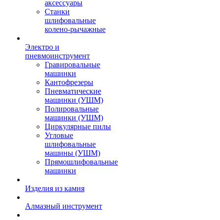
аксессуары
Станки
шлифовальные
колено-рычажные
Электро и
пневмоинструмент
Гравировальные
машинки
Кантофрезеры
Пневматические
машинки (УШМ)
Полировальные
машинки (УШМ)
Циркулярные пилы
Угловые
шлифовальные
машины (УШМ)
Прямошлифовальные
машинки
Изделия из камня
Алмазный инструмент