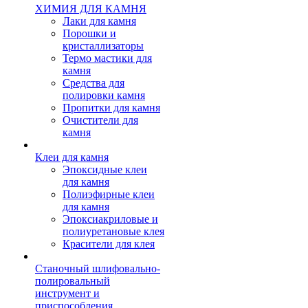
ХИМИЯ ДЛЯ КАМНЯ
Лаки для камня
Порошки и
кристаллизаторы
Термо мастики для
камня
Средства для
полировки камня
Пропитки для камня
Очистители для
камня
Клеи для камня
Эпоксидные клеи
для камня
Полиэфирные клеи
для камня
Эпоксиакриловые и
полиуретановые клея
Красители для клея
Станочный шлифовально-
полировальный
инструмент и
приспособления