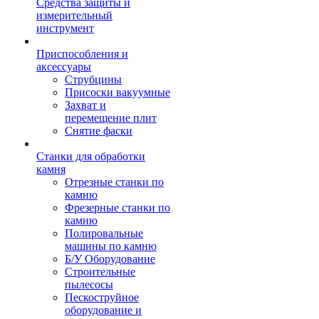
Средства защиты и
измерительный
инструмент
Приспособления и
аксессуары
Струбцины
Присоски вакуумные
Захват и
перемещение плит
Снятие фаски
Станки для обработки
камня
Отрезные станки по
камню
Фрезерные станки по
камню
Полировальные
машины по камню
Б/У Оборудование
Строительные
пылесосы
Пескоструйное
оборудование и