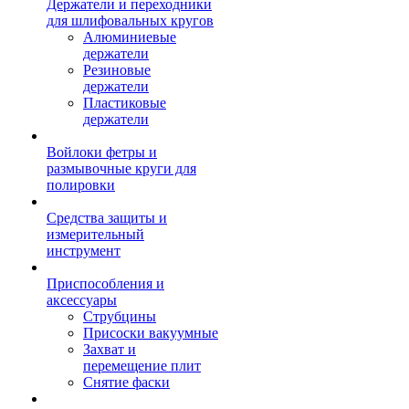
Держатели и переходники
для шлифовальных кругов
Алюминиевые
держатели
Резиновые
держатели
Пластиковые
держатели
Войлоки фетры и
размывочные круги для
полировки
Средства защиты и
измерительный
инструмент
Приспособления и
аксессуары
Струбцины
Присоски вакуумные
Захват и
перемещение плит
Снятие фаски