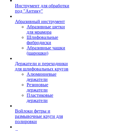
Инструмент для обработки
под "Антику"
Абразивный инструмент
Абразивные щетки
для мрамора
Шлифовальные
фибродиски
Абразивные чашки
(шарошки)
Держатели и переходники
для шлифовальных кругов
Алюминиевые
держатели
Резиновые
держатели
Пластиковые
держатели
Войлоки фетры и
размывочные круги для
полировки