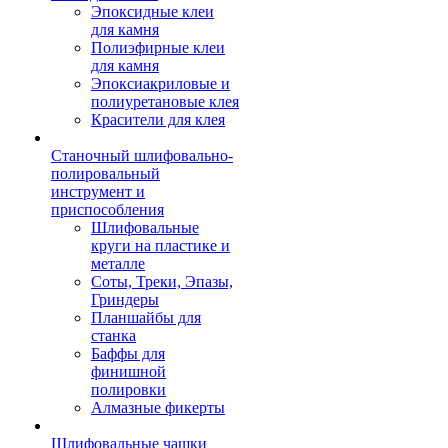
Эпоксидные клеи
для камня
Полиэфирные клеи
для камня
Эпоксиакриловые и
полиуретановые клея
Красители для клея
Станочный шлифовально-
полировальный
инструмент и
приспособления
Шлифовальные
круги на пластике и
металле
Соты, Треки, Эпазы,
Гриндеры
Планшайбы для
станка
Баффы для
финишной
полировки
Алмазные фикерты
Шлифовальные чашки