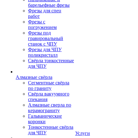
барельефные фрезы
Фрезы для спец
работ
Фрезы с
погружением
Фрезы под
гравировальный
станок с ЧПУ
Фрезы для ЧПУ
поликристалл
Свёрла тонкостенные
для ЧПУ
Алмазные свёрла
Сегментные свёрла
по граниту
Свёрла вакуумного
спекания
Алмазные сверла по
керамограниту
Гальванические
коронки
Тонкостенные свёрла
для ЧПУ
Услуги