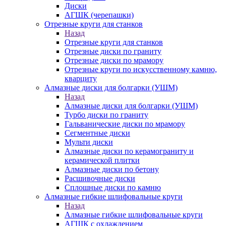
Диски
АГШК (черепашки)
Отрезные круги для станков
Назад
Отрезные круги для станков
Отрезные диски по граниту
Отрезные диски по мрамору
Отрезные круги по искусственному камню,
кварциту
Алмазные диски для болгарки (УШМ)
Назад
Алмазные диски для болгарки (УШМ)
Турбо диски по граниту
Гальванические диски по мрамору
Сегментные диски
Мульти диски
Алмазные диски по керамограниту и
керамической плитки
Алмазные диски по бетону
Расшивочные диски
Сплошные диски по камню
Алмазные гибкие шлифовальные круги
Назад
Алмазные гибкие шлифовальные круги
АГШК с охлаждением