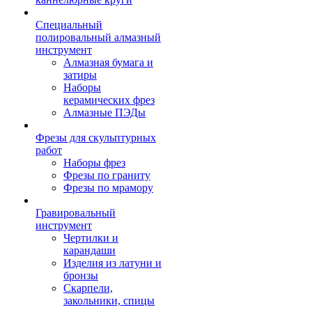
Специальный
полировальный алмазный
инструмент
Алмазная бумага и
затиры
Наборы
керамических фрез
Алмазные ПЭДы
Фрезы для скульптурных
работ
Наборы фрез
Фрезы по граниту
Фрезы по мрамору
Гравировальный
инструмент
Чертилки и
карандаши
Изделия из латуни и
бронзы
Скарпели,
закольники, спицы