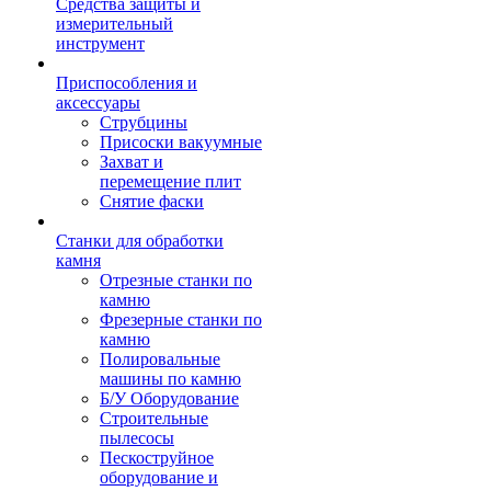
Средства защиты и
измерительный
инструмент
Приспособления и
аксессуары
Струбцины
Присоски вакуумные
Захват и
перемещение плит
Снятие фаски
Станки для обработки
камня
Отрезные станки по
камню
Фрезерные станки по
камню
Полировальные
машины по камню
Б/У Оборудование
Строительные
пылесосы
Пескоструйное
оборудование и