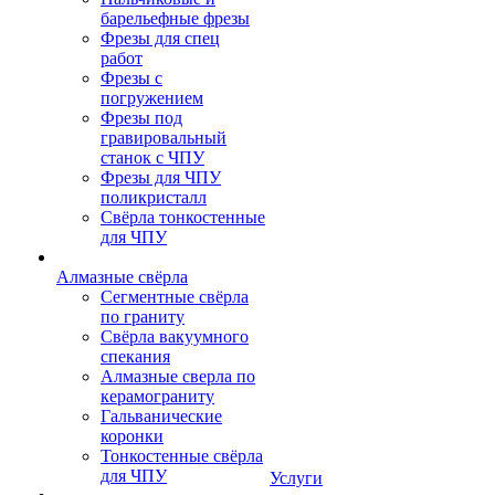
барельефные фрезы
Фрезы для спец
работ
Фрезы с
погружением
Фрезы под
гравировальный
станок с ЧПУ
Фрезы для ЧПУ
поликристалл
Свёрла тонкостенные
для ЧПУ
Алмазные свёрла
Сегментные свёрла
по граниту
Свёрла вакуумного
спекания
Алмазные сверла по
керамограниту
Гальванические
коронки
Тонкостенные свёрла
для ЧПУ
Услуги