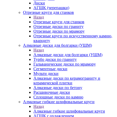
Диски
АГШК (черепашки)
Отрезные круги для станков
Назад
Отрезные круги для станков
Отрезные диски по граниту
Отрезные диски по мрамору
Отрезные круги по искусственному камню,
кварциту
Алмазные диски для болгарки (УШМ)
Назад
Алмазные диски для болгарки (УШМ)
Турбо диски по граниту
Гальванические диски по мрамору
Сегментные диски
Мульти диски
Алмазные диски по керамограниту и
керамической плитки
Алмазные диски по бетону
Расшивочные диски
Сплошные диски по камню
Алмазные гибкие шлифовальные круги
Назад
Алмазные гибкие шлифовальные круги
АГШК с охлаждением