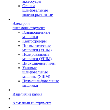
аксессуары
Станки
шлифовальные
колено-рычажные
Электро и
пневмоинструмент
Гравировальные
машинки
Кантофрезеры
Пневматические
машинки (УШМ)
Полировальные
машинки (УШМ)
Циркулярные пилы
Угловые
шлифовальные
машины (УШМ)
Прямошлифовальные
машинки
Изделия из камня
Алмазный инструмент