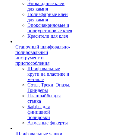
Эпоксидные клеи
для камня
Полиэфирные клеи
для камня
Эпоксиакриловые и
полиуретановые клея
Красители для клея
Станочный шлифовально-
полировальный
инструмент и
приспособления
Шлифовальные
круги на пластике и
металле
Соты, Треки, Эпазы,
Гриндеры
Планшайбы для
станка
Баффы для
финишной
полировки
Алмазные фикерты
Шлифовальные чашки