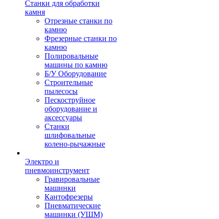
Станки для обработки
камня
Отрезные станки по
камню
Фрезерные станки по
камню
Полировальные
машины по камню
Б/У Оборудование
Строительные
пылесосы
Пескоструйное
оборудование и
аксессуары
Станки
шлифовальные
колено-рычажные
Электро и
пневмоинструмент
Гравировальные
машинки
Кантофрезеры
Пневматические
машинки (УШМ)