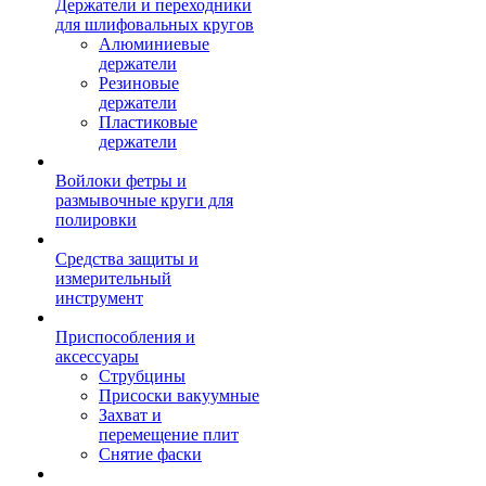
Держатели и переходники
для шлифовальных кругов
Алюминиевые
держатели
Резиновые
держатели
Пластиковые
держатели
Войлоки фетры и
размывочные круги для
полировки
Средства защиты и
измерительный
инструмент
Приспособления и
аксессуары
Струбцины
Присоски вакуумные
Захват и
перемещение плит
Снятие фаски