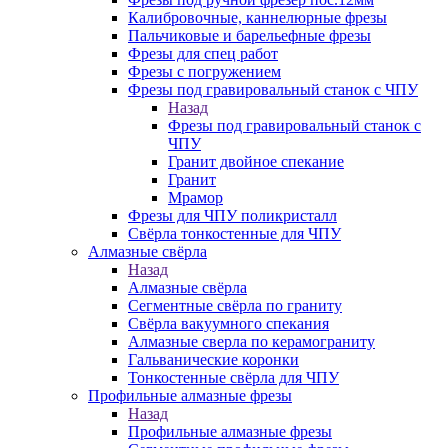
Калибровочные, каннелюрные фрезы
Пальчиковые и барельефные фрезы
Фрезы для спец работ
Фрезы с погружением
Фрезы под гравировальный станок с ЧПУ
Назад
Фрезы под гравировальный станок с
ЧПУ
Гранит двойное спекание
Гранит
Мрамор
Фрезы для ЧПУ поликристалл
Свёрла тонкостенные для ЧПУ
Алмазные свёрла
Назад
Алмазные свёрла
Сегментные свёрла по граниту
Свёрла вакуумного спекания
Алмазные сверла по керамограниту
Гальванические коронки
Тонкостенные свёрла для ЧПУ
Профильные алмазные фрезы
Назад
Профильные алмазные фрезы