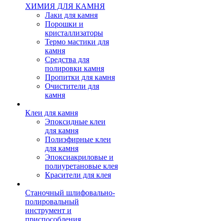
ХИМИЯ ДЛЯ КАМНЯ
Лаки для камня
Порошки и
кристаллизаторы
Термо мастики для
камня
Средства для
полировки камня
Пропитки для камня
Очистители для
камня
Клеи для камня
Эпоксидные клеи
для камня
Полиэфирные клеи
для камня
Эпоксиакриловые и
полиуретановые клея
Красители для клея
Станочный шлифовально-
полировальный
инструмент и
приспособления