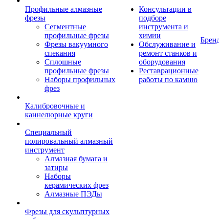
Профильные алмазные
Консультации в
фрезы
подборе
Сегментные
инструмента и
профильные фрезы
химии
Брен
Фрезы вакуумного
Обслуживание и
спекания
ремонт станков и
Сплошные
оборудования
профильные фрезы
Реставрационные
Наборы профильных
работы по камню
фрез
Калибровочные и
каннелюрные круги
Специальный
полировальный алмазный
инструмент
Алмазная бумага и
затиры
Наборы
керамических фрез
Алмазные ПЭДы
Фрезы для скульптурных