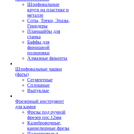
Шлифовальные
круги на пластике и
металле
Соты, Треки, Эпазы,
Гриндеры
Планшайбы для
станка
Баффы для
финишной
полировки
Алмазные фикерты
Шлифовальные чашки
(фаты)
Сегментные
Сплошные
Выпуклые
Фрезерный инструмент
для камня
Фрезы под ручной
фрезер пос.12мм
Калибровочные,
каннелюрные фрезы
Пальчиковые и