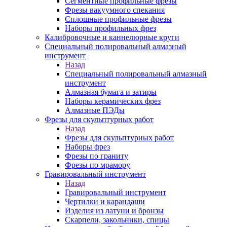
Сегментные профильные фрезы
Фрезы вакуумного спекания
Сплошные профильные фрезы
Наборы профильных фрез
Калибровочные и каннелюрные круги
Специальный полировальный алмазный
инструмент
Назад
Специальный полировальный алмазный
инструмент
Алмазная бумага и затиры
Наборы керамических фрез
Алмазные ПЭДы
Фрезы для скульптурных работ
Назад
Фрезы для скульптурных работ
Наборы фрез
Фрезы по граниту
Фрезы по мрамору
Гравировальный инструмент
Назад
Гравировальный инструмент
Чертилки и карандаши
Изделия из латуни и бронзы
Скарпели, закольники, спицы