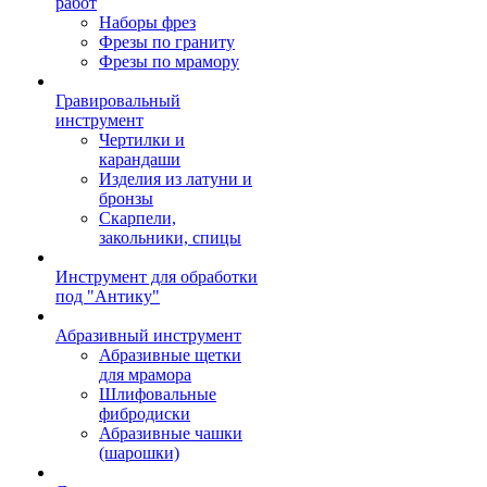
работ
Наборы фрез
Фрезы по граниту
Фрезы по мрамору
Гравировальный
инструмент
Чертилки и
карандаши
Изделия из латуни и
бронзы
Скарпели,
закольники, спицы
Инструмент для обработки
под "Антику"
Абразивный инструмент
Абразивные щетки
для мрамора
Шлифовальные
фибродиски
Абразивные чашки
(шарошки)