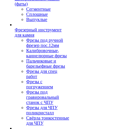
(фаты)
Сегментные
Сплошные
Выпуклые
Фрезерный инструмент
для камня
Фрезы под ручной
фрезер пос.12мм
Калибровочные,
каннелюрные фрезы
Пальчиковые и
барельефные фрезы
Фрезы для спец
работ
Фрезы с
погружением
Фрезы под
гравировальный
станок с ЧПУ
Фрезы для ЧПУ
поликристалл
Свёрла тонкостенные
для ЧПУ