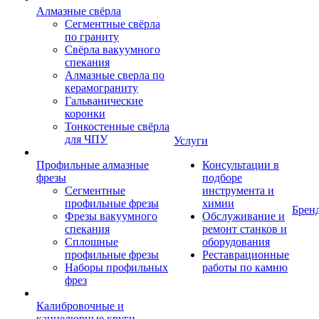
Алмазные свёрла
Сегментные свёрла
по граниту
Свёрла вакуумного
спекания
Алмазные сверла по
керамограниту
Гальванические
коронки
Тонкостенные свёрла
для ЧПУ
Услуги
Профильные алмазные
Консультации в
фрезы
подборе
Сегментные
инструмента и
профильные фрезы
химии
Брен
Фрезы вакуумного
Обслуживание и
спекания
ремонт станков и
Сплошные
оборудования
профильные фрезы
Реставрационные
Наборы профильных
работы по камню
фрез
Калибровочные и
каннелюрные круги