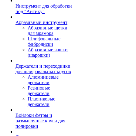
Инструмент для обработки
под "Антику"
Абразивный инструмент
Абразивные щетки
для мрамора
Шлифовальные
фибродиски
Абразивные чашки
(шарошки)
Держатели и переходники
для шлифовальных кругов
Алюминиевые
держатели
Резиновые
держатели
Пластиковые
держатели
Войлоки фетры и
размывочные круги для
полировки