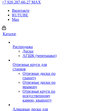
+7 926 287-66-27
МАХ
Вконтакте
RUTUBE
Max
Каталог
Распродажа
Диски
АГШК (черепашки)
Отрезные круги для
станков
Отрезные диски по
граниту
Отрезные диски по
мрамору
Отрезные круги по
искусственному
камню, кварциту
Алмазные диски для