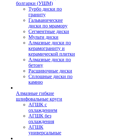
болгарки (УШМ)
Турбо диски по
граниту
Гальванические
диски по мрамору
Сегментные диски
Мульти диски
Алмазные диски по
керамограниту и
керамической плитки
Алмазные диски по
бетону
Расшивочные диски
Сплошные диски по
камню
Алмазные гибкие
шлифовальные круги
АГШК с
охлаждением
АГШК без
охлаждения
АГШК
универсальные