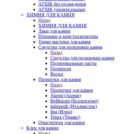
АГШК без охлаждения
АГШК универсальные
ХИМИЯ ДЛЯ КАМНЯ
Назад
ХИМИЯ ДЛЯ КАМНЯ
Лаки для камня
Порошки и кристаллизаторы
Термо мастики для камня
Средства для полировки камня
Назад
Средства для полировки камня
Полировальные пасты
Полироли
Воски
Пропитки для камня
Назад
Пропитки для камня
Akemi (Акеми)
Bellinzoni (Беллинзони)
italmastik (Италмастик)
ilpa (Илпа)
Tenax (Тенакс)
Очистители для камня
Клеи для камня
Назад