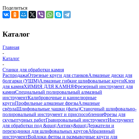
Поделиться
Каталог
Главная
-
Каталог
-
Станки для обработки камня
Распродажа
Отрезные круги для станков
Алмазные диски для
болгарки (УШМ)
Алмазные гибкие шлифовальные круги
Клеи
для камня
ХИМИЯ ДЛЯ КАМНЯ
Фрезерный инструмент для
камня
Специальный полировальный алмазный
инструмент
Калибровочные и каннелюрные
круги
Профильные алмазные фрезы
Алмазные
свёрла
Шлифовальные чашки (фаты)
Станочный шлифовально-
полировальный инструмент и приспособления
Фрезы для
скульптурных работ
Гравировальный инструмент
Инструмент
для обработки под &quot;Антику&quot;
Держатели и
переходники для шлифовальных кругов
Абразивный
инструмент
Войлоки фетры и размывочные круги для