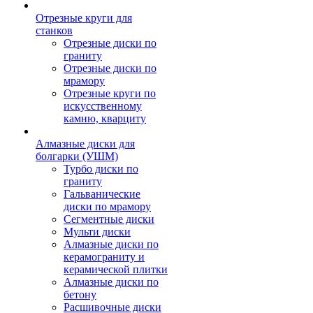
Отрезные круги для
станков
Отрезные диски по
граниту
Отрезные диски по
мрамору
Отрезные круги по
искусственному
камню, кварциту
Алмазные диски для
болгарки (УШМ)
Турбо диски по
граниту
Гальванические
диски по мрамору
Сегментные диски
Мульти диски
Алмазные диски по
керамограниту и
керамической плитки
Алмазные диски по
бетону
Расшивочные диски