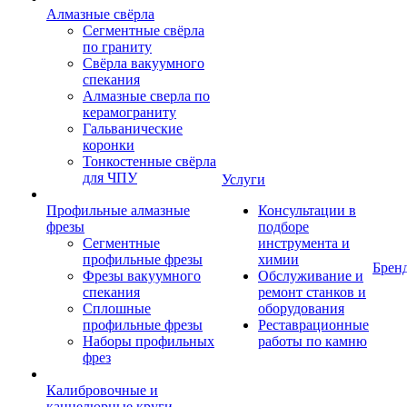
Алмазные свёрла
Сегментные свёрла
по граниту
Свёрла вакуумного
спекания
Алмазные сверла по
керамограниту
Гальванические
коронки
Тонкостенные свёрла
для ЧПУ
Услуги
Профильные алмазные
Консультации в
фрезы
подборе
Сегментные
инструмента и
профильные фрезы
химии
Брен
Фрезы вакуумного
Обслуживание и
спекания
ремонт станков и
Сплошные
оборудования
профильные фрезы
Реставрационные
Наборы профильных
работы по камню
фрез
Калибровочные и
каннелюрные круги