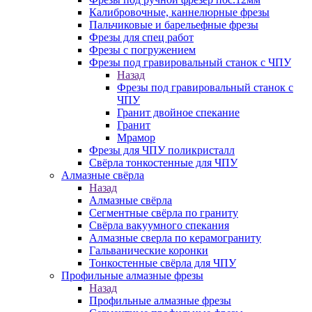
Калибровочные, каннелюрные фрезы
Пальчиковые и барельефные фрезы
Фрезы для спец работ
Фрезы с погружением
Фрезы под гравировальный станок с ЧПУ
Назад
Фрезы под гравировальный станок с
ЧПУ
Гранит двойное спекание
Гранит
Мрамор
Фрезы для ЧПУ поликристалл
Свёрла тонкостенные для ЧПУ
Алмазные свёрла
Назад
Алмазные свёрла
Сегментные свёрла по граниту
Свёрла вакуумного спекания
Алмазные сверла по керамограниту
Гальванические коронки
Тонкостенные свёрла для ЧПУ
Профильные алмазные фрезы
Назад
Профильные алмазные фрезы