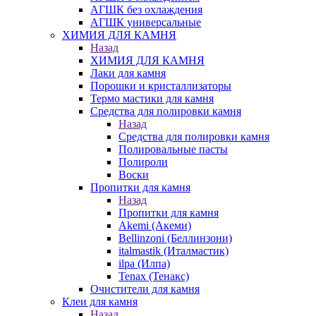
АГШК без охлаждения
АГШК универсальные
ХИМИЯ ДЛЯ КАМНЯ
Назад
ХИМИЯ ДЛЯ КАМНЯ
Лаки для камня
Порошки и кристаллизаторы
Термо мастики для камня
Средства для полировки камня
Назад
Средства для полировки камня
Полировальные пасты
Полироли
Воски
Пропитки для камня
Назад
Пропитки для камня
Akemi (Акеми)
Bellinzoni (Беллинзони)
italmastik (Италмастик)
ilpa (Илпа)
Tenax (Тенакс)
Очистители для камня
Клеи для камня
Назад