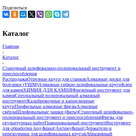
Поделиться
Каталог
Главная
-
Каталог
-
Станочный шлифовально-полировальный инструмент и
приспособления
Распродажа
Отрезные круги для станков
Алмазные диски для
болгарки (УШМ)
Алмазные гибкие шлифовальные круги
Клеи
для камня
ХИМИЯ ДЛЯ КАМНЯ
Фрезерный инструмент для
камня
Специальный полировальный алмазный
инструмент
Калибровочные и каннелюрные
круги
Профильные алмазные фрезы
Алмазные
свёрла
Шлифовальные чашки (фаты)
Станочный шлифовально-
полировальный инструмент и приспособления
Фрезы для
скульптурных работ
Гравировальный инструмент
Инструмент
для обработки под &quot;Антику&quot;
Держатели и
переходники для шлифовальных кругов
Абразивный