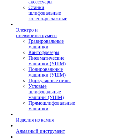
аксессуары
Станки
шлифовальные
колено-рычажные
Электро и
пневмоинструмент
Гравировальные
машинки
Кантофрезеры
Пневматические
машинки (УШМ)
Полировальные
машинки (УШМ)
Циркулярные пилы
Угловые
шлифовальные
машины (УШМ)
Прямошлифовальные
машинки
Изделия из камня
Алмазный инструмент