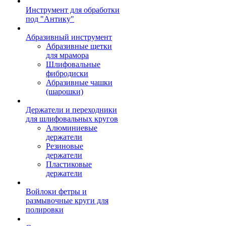
Инструмент для обработки
под "Антику"
Абразивный инструмент
Абразивные щетки
для мрамора
Шлифовальные
фибродиски
Абразивные чашки
(шарошки)
Держатели и переходники
для шлифовальных кругов
Алюминиевые
держатели
Резиновые
держатели
Пластиковые
держатели
Войлоки фетры и
размывочные круги для
полировки