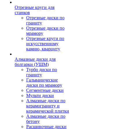
Отрезные круги для
станков
Отрезные диски по
граниту
Отрезные диски по
мрамору
Отрезные круги по
искусственному
камню, кварциту
Алмазные диски для
болгарки (УШМ)
Турбо диски по
граниту
Гальванические
диски по мрамору
Сегментные диски
Мульти диски
Алмазные диски по
керамограниту и
керамической плитки
Алмазные диски по
бетону
Расшивочные диски