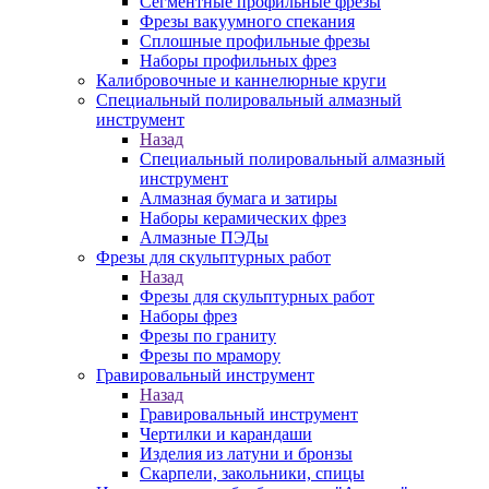
Сегментные профильные фрезы
Фрезы вакуумного спекания
Сплошные профильные фрезы
Наборы профильных фрез
Калибровочные и каннелюрные круги
Специальный полировальный алмазный
инструмент
Назад
Специальный полировальный алмазный
инструмент
Алмазная бумага и затиры
Наборы керамических фрез
Алмазные ПЭДы
Фрезы для скульптурных работ
Назад
Фрезы для скульптурных работ
Наборы фрез
Фрезы по граниту
Фрезы по мрамору
Гравировальный инструмент
Назад
Гравировальный инструмент
Чертилки и карандаши
Изделия из латуни и бронзы
Скарпели, закольники, спицы