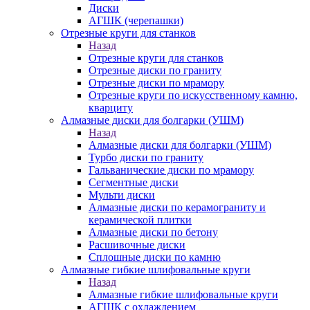
Диски
АГШК (черепашки)
Отрезные круги для станков
Назад
Отрезные круги для станков
Отрезные диски по граниту
Отрезные диски по мрамору
Отрезные круги по искусственному камню,
кварциту
Алмазные диски для болгарки (УШМ)
Назад
Алмазные диски для болгарки (УШМ)
Турбо диски по граниту
Гальванические диски по мрамору
Сегментные диски
Мульти диски
Алмазные диски по керамограниту и
керамической плитки
Алмазные диски по бетону
Расшивочные диски
Сплошные диски по камню
Алмазные гибкие шлифовальные круги
Назад
Алмазные гибкие шлифовальные круги
АГШК с охлаждением