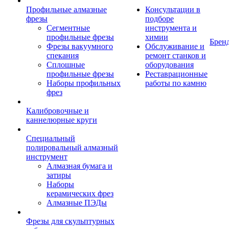
Профильные алмазные
Консультации в
фрезы
подборе
Сегментные
инструмента и
профильные фрезы
химии
Брен
Фрезы вакуумного
Обслуживание и
спекания
ремонт станков и
Сплошные
оборудования
профильные фрезы
Реставрационные
Наборы профильных
работы по камню
фрез
Калибровочные и
каннелюрные круги
Специальный
полировальный алмазный
инструмент
Алмазная бумага и
затиры
Наборы
керамических фрез
Алмазные ПЭДы
Фрезы для скульптурных