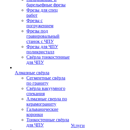
барельефные фрезы
Фрезы для спец
работ
Фрезы с
погружением
Фрезы под
гравировальный
станок с ЧПУ
Фрезы для ЧПУ
поликристалл
Свёрла тонкостенные
для ЧПУ
Алмазные свёрла
Сегментные свёрла
по граниту
Свёрла вакуумного
спекания
Алмазные сверла по
керамограниту
Гальванические
коронки
Тонкостенные свёрла
для ЧПУ
Услуги