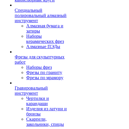
Специальный
полировальный алмазный
инструмент
Алмазная бумага и
затиры
Наборы
керамических фрез
Алмазные ПЭДы
Фрезы для скульптурных
работ
Наборы фрез
Фрезы по граниту
Фрезы по мрамору
Гравировальный
инструмент
Чертилки и
карандаши
Изделия из латуни и
бронзы
Скарпели,
закольники, спицы