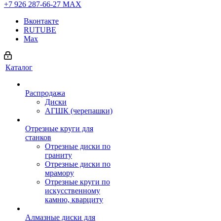
+7 926 287-66-27
МАХ
Вконтакте
RUTUBE
Max
Каталог
Распродажа
Диски
АГШК (черепашки)
Отрезные круги для
станков
Отрезные диски по
граниту
Отрезные диски по
мрамору
Отрезные круги по
искусственному
камню, кварциту
Алмазные диски для