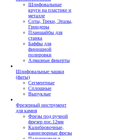
Шлифовальные
круги на пластике и
металле
Соты, Треки, Эпазы,
Гриндеры
Планшайбы для
станка
Баффы для
финишной
полировки
Алмазные фикерты
Шлифовальные чашки
(фаты)
Сегментные
Сплошные
Выпуклые
Фрезерный инструмент
для камня
Фрезы под ручной
фрезер пос.12мм
Калибровочные,
каннелюрные фрезы
Пальчиковые и