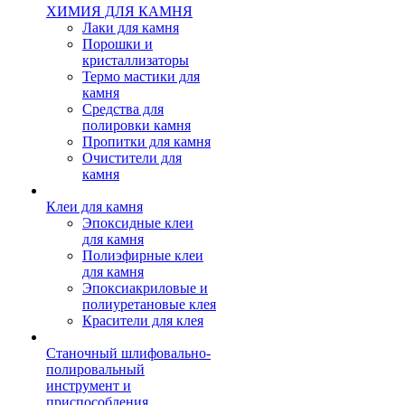
ХИМИЯ ДЛЯ КАМНЯ
Лаки для камня
Порошки и
кристаллизаторы
Термо мастики для
камня
Средства для
полировки камня
Пропитки для камня
Очистители для
камня
Клеи для камня
Эпоксидные клеи
для камня
Полиэфирные клеи
для камня
Эпоксиакриловые и
полиуретановые клея
Красители для клея
Станочный шлифовально-
полировальный
инструмент и
приспособления