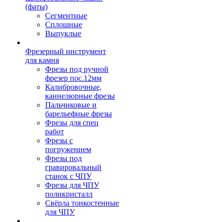
(фаты)
Сегментные
Сплошные
Выпуклые
Фрезерный инструмент
для камня
Фрезы под ручной
фрезер пос.12мм
Калибровочные,
каннелюрные фрезы
Пальчиковые и
барельефные фрезы
Фрезы для спец
работ
Фрезы с
погружением
Фрезы под
гравировальный
станок с ЧПУ
Фрезы для ЧПУ
поликристалл
Свёрла тонкостенные
для ЧПУ