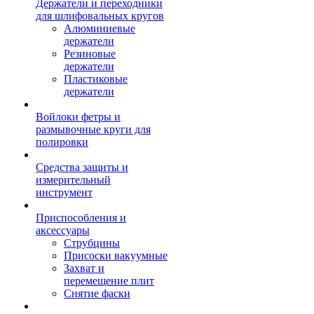
Держатели и переходники
для шлифовальных кругов
Алюминиевые
держатели
Резиновые
держатели
Пластиковые
держатели
Войлоки фетры и
размывочные круги для
полировки
Средства защиты и
измерительный
инструмент
Приспособления и
аксессуары
Струбцины
Присоски вакуумные
Захват и
перемещение плит
Снятие фаски