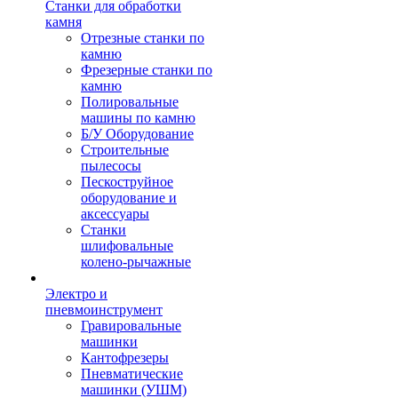
Станки для обработки
камня
Отрезные станки по
камню
Фрезерные станки по
камню
Полировальные
машины по камню
Б/У Оборудование
Строительные
пылесосы
Пескоструйное
оборудование и
аксессуары
Станки
шлифовальные
колено-рычажные
Электро и
пневмоинструмент
Гравировальные
машинки
Кантофрезеры
Пневматические
машинки (УШМ)