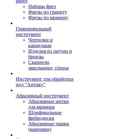
работ
Наборы фрез
Фрезы по граниту
Фрезы по мрамору
Гравировальный
инструмент
Чертилки и
карандаши
Изделия из латуни и
бронзы
Скарпели,
закольники, спицы
Инструмент для обработки
под "Антику"
Абразивный инструмент
Абразивные щетки
для мрамора
Шлифовальные
фибродиски
Абразивные чашки
(шарошки)