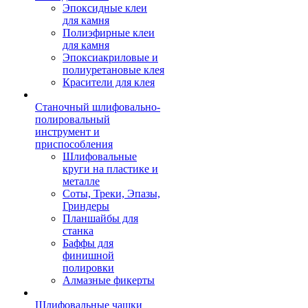
Эпоксидные клеи
для камня
Полиэфирные клеи
для камня
Эпоксиакриловые и
полиуретановые клея
Красители для клея
Станочный шлифовально-
полировальный
инструмент и
приспособления
Шлифовальные
круги на пластике и
металле
Соты, Треки, Эпазы,
Гриндеры
Планшайбы для
станка
Баффы для
финишной
полировки
Алмазные фикерты
Шлифовальные чашки