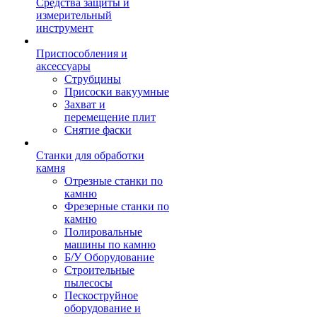
Средства защиты и
измерительный
инструмент
Приспособления и
аксессуары
Струбцины
Присоски вакуумные
Захват и
перемещение плит
Снятие фаски
Станки для обработки
камня
Отрезные станки по
камню
Фрезерные станки по
камню
Полировальные
машины по камню
Б/У Оборудование
Строительные
пылесосы
Пескоструйное
оборудование и