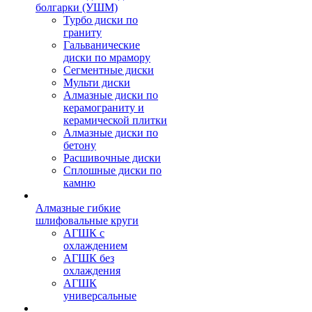
болгарки (УШМ)
Турбо диски по
граниту
Гальванические
диски по мрамору
Сегментные диски
Мульти диски
Алмазные диски по
керамограниту и
керамической плитки
Алмазные диски по
бетону
Расшивочные диски
Сплошные диски по
камню
Алмазные гибкие
шлифовальные круги
АГШК с
охлаждением
АГШК без
охлаждения
АГШК
универсальные