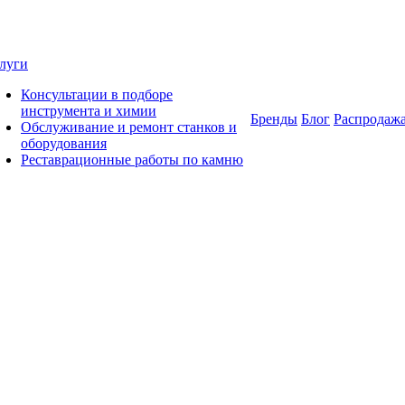
луги
Консультации в подборе
инструмента и химии
Бренды
Блог
Распродаж
Обслуживание и ремонт станков и
оборудования
Реставрационные работы по камню