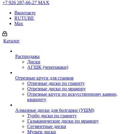
+7 926 287-66-27
МАХ
Вконтакте
RUTUBE
Max
Каталог
Распродажа
Диски
АГШК (черепашки)
Отрезные круги для станков
Отрезные диски по граниту
Отрезные диски по мрамору
Отрезные круги по искусственному камню,
кварциту
Алмазные диски для болгарки (УШМ)
Турбо диски по граниту
Гальванические диски по мрамору
Сегментные диски
Мульти диски