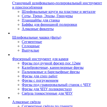
Станочный шлифовально-полировальный инструмент
и приспособления
Шлифовальные круги на пластике и металле
Соты, Треки, Эпазы, Гриндеры
Планшайбы для станка
Баффы для финишной полировки
Алмазные фикерты
Шлифовальные чашки (фаты)
Сегментные
Сплошные
Выпуклые
Фрезерный инструмент для камня
Фрезы под ручной фрезер пос.12мм
Калибровочные, каннелюрные фрезы
Пальчиковые и барельефные фрезы
Фрезы для спец работ
Фрезы с погружением
Фрезы под гравировальный станок с ЧПУ
Фрезы для ЧПУ поликристалл
Свёрла тонкостенные для ЧПУ
Алмазные свёрла
Сегментные свёрла по граниту