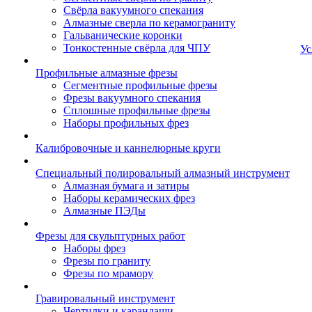
Свёрла вакуумного спекания
Алмазные сверла по керамограниту
Гальванические коронки
Тонкостенные свёрла для ЧПУ
Ус
Профильные алмазные фрезы
Сегментные профильные фрезы
Фрезы вакуумного спекания
Сплошные профильные фрезы
Наборы профильных фрез
Калибровочные и каннелюрные круги
Специальный полировальный алмазный инструмент
Алмазная бумага и затиры
Наборы керамических фрез
Алмазные ПЭДы
Фрезы для скульптурных работ
Наборы фрез
Фрезы по граниту
Фрезы по мрамору
Гравировальный инструмент
Чертилки и карандаши