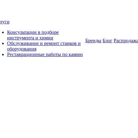
луги
Консультации в подборе
инструмента и химии
Бренды
Блог
Распродаж
Обслуживание и ремонт станков и
оборудования
Реставрационные работы по камню