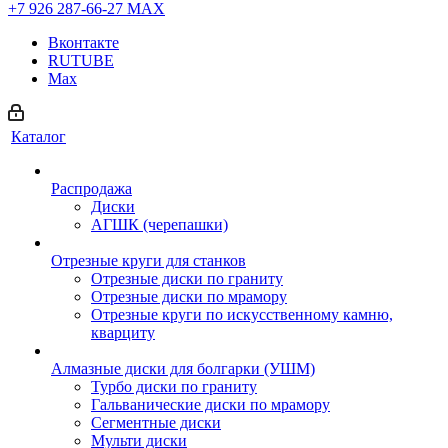
+7 926 287-66-27
МАХ
Вконтакте
RUTUBE
Max
Каталог
Распродажа
Диски
АГШК (черепашки)
Отрезные круги для станков
Отрезные диски по граниту
Отрезные диски по мрамору
Отрезные круги по искусственному камню,
кварциту
Алмазные диски для болгарки (УШМ)
Турбо диски по граниту
Гальванические диски по мрамору
Сегментные диски
Мульти диски