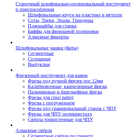
Станочный шлифовально-полировальный инструмент
и приспособления
Шлифовальные круги на пластике и металле
Соты, Треки, Эпазы, Гриндеры
Планшайбы для станка
Баффы для финишной полировки
Алмазные фикерты
Шлифовальные чашки (фаты)
Сегментные
Сплошные
Выпуклые
Фрезерный инструмент для камня
Фрезы под ручной фрезер пос.12мм
Калибровочные, каннелюрные фрезы
Пальчиковые и барельефные фрезы
Фрезы для спец работ
Фрезы с погружением
Фрезы под гравировальный станок с ЧПУ
Фрезы для ЧПУ поликристалл
Свёрла тонкостенные для ЧПУ
Алмазные свёрла
Сегментные свёрла по граниту