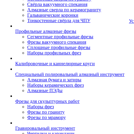
Свёрла вакуумного спекания
Алмазные сверла по керамограниту
Гальванические коронки
Тонкостенные свёрла для ЧПУ
Ус
Профильные алмазные фрезы
Сегментные профильные фрезы
Фрезы вакуумного спекания
Сплошные профильные фрезы
Наборы профильных фрез
Калибровочные и каннелюрные круги
Специальный полировальный алмазный инструмент
Алмазная бумага и затиры
Наборы керамических фрез
Алмазные ПЭДы
Фрезы для скульптурных работ
Наборы фрез
Фрезы по граниту
Фрезы по мрамору
Гравировальный инструмент
Чертилки и карандаши