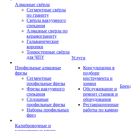
Алмазные свёрла
Сегментные свёрла
по граниту
Свёрла вакуумного
спекания
Алмазные сверла по
керамограниту
Гальванические
коронки
Тонкостенные свёрла
для ЧПУ
Услуги
Профильные алмазные
Консультации в
фрезы
подборе
Сегментные
инструмента и
профильные фрезы
химии
Брен
Фрезы вакуумного
Обслуживание и
спекания
ремонт станков и
Сплошные
оборудования
профильные фрезы
Реставрационные
Наборы профильных
работы по камню
фрез
Калибровочные и
каннелюрные круги