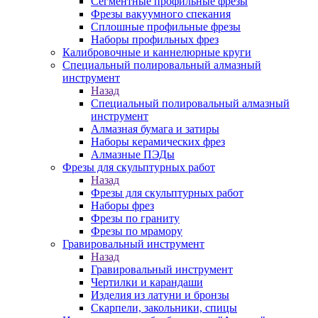
Сегментные профильные фрезы
Фрезы вакуумного спекания
Сплошные профильные фрезы
Наборы профильных фрез
Калибровочные и каннелюрные круги
Специальный полировальный алмазный
инструмент
Назад
Специальный полировальный алмазный
инструмент
Алмазная бумага и затиры
Наборы керамических фрез
Алмазные ПЭДы
Фрезы для скульптурных работ
Назад
Фрезы для скульптурных работ
Наборы фрез
Фрезы по граниту
Фрезы по мрамору
Гравировальный инструмент
Назад
Гравировальный инструмент
Чертилки и карандаши
Изделия из латуни и бронзы
Скарпели, закольники, спицы