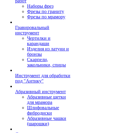
работ
Наборы фрез
Фрезы по граниту
Фрезы по мрамору
Гравировальный
инструмент
Чертилки и
карандаши
Изделия из латуни и
бронзы
Скарпели,
закольники, спицы
Инструмент для обработки
под "Антику"
Абразивный инструмент
Абразивные щетки
для мрамора
Шлифовальные
фибродиски
Абразивные чашки
(шарошки)