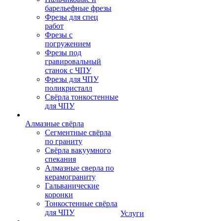
барельефные фрезы
Фрезы для спец
работ
Фрезы с
погружением
Фрезы под
гравировальный
станок с ЧПУ
Фрезы для ЧПУ
поликристалл
Свёрла тонкостенные
для ЧПУ
Алмазные свёрла
Сегментные свёрла
по граниту
Свёрла вакуумного
спекания
Алмазные сверла по
керамограниту
Гальванические
коронки
Тонкостенные свёрла
для ЧПУ
Услуги