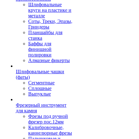
Шлифовальные
круги на пластике и
металле
Соты, Треки, Эпазы,
Гриндеры
Планшайбы для
станка
Баффы для
финишной
полировки
Алмазные фикерты
Шлифовальные чашки
(фаты)
Сегментные
Сплошные
Выпуклые
Фрезерный инструмент
для камня
Фрезы под ручной
фрезер пос.12мм
Калибровочные,
каннелюрные фрезы
Пальчиковые и