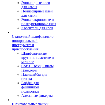
Эпоксидные клеи
для камня
Полиэфирные клеи
для камня
Эпоксиакриловые и
полиуретановые клея
Красители для клея
Станочный шлифовально-
полировальный
инструмент и
приспособления
Шлифовальные
круги на пластике и
металле
Соты, Треки, Эпазы,
Гриндеры
Планшайбы для
станка
Баффы для
финишной
полировки
Алмазные фикерты
Шлифовальные чашки