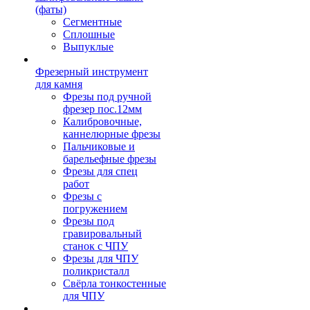
(фаты)
Сегментные
Сплошные
Выпуклые
Фрезерный инструмент
для камня
Фрезы под ручной
фрезер пос.12мм
Калибровочные,
каннелюрные фрезы
Пальчиковые и
барельефные фрезы
Фрезы для спец
работ
Фрезы с
погружением
Фрезы под
гравировальный
станок с ЧПУ
Фрезы для ЧПУ
поликристалл
Свёрла тонкостенные
для ЧПУ