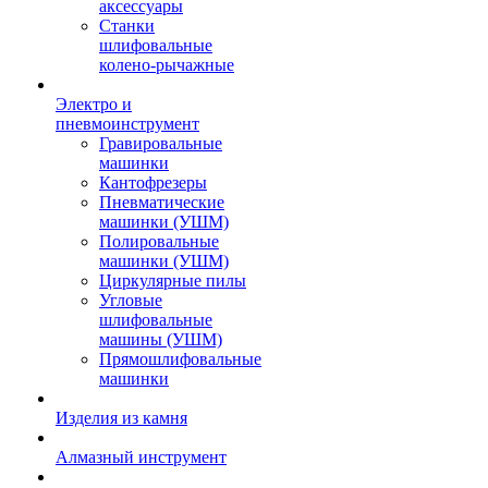
аксессуары
Станки
шлифовальные
колено-рычажные
Электро и
пневмоинструмент
Гравировальные
машинки
Кантофрезеры
Пневматические
машинки (УШМ)
Полировальные
машинки (УШМ)
Циркулярные пилы
Угловые
шлифовальные
машины (УШМ)
Прямошлифовальные
машинки
Изделия из камня
Алмазный инструмент