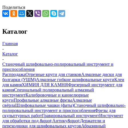
Поделиться
Каталог
Главная
-
Каталог
-
Станочный шлифовально-полировальный инструмент и
приспособления
Распродажа
Отрезные круги для станков
Алмазные диски для
болгарки (УШМ)
Алмазные гибкие шлифовальные круги
Клеи
для камня
ХИМИЯ ДЛЯ КАМНЯ
Фрезерный инструмент для
камня
Специальный полировальный алмазный
инструмент
Калибровочные и каннелюрные
круги
Профильные алмазные фрезы
Алмазные
свёрла
Шлифовальные чашки (фаты)
Станочный шлифовально-
полировальный инструмент и приспособления
Фрезы для
скульптурных работ
Гравировальный инструмент
Инструмент
для обработки под &quot;Антику&quot;
Держатели и
переходники для шлифовальных кругов
Абразивный