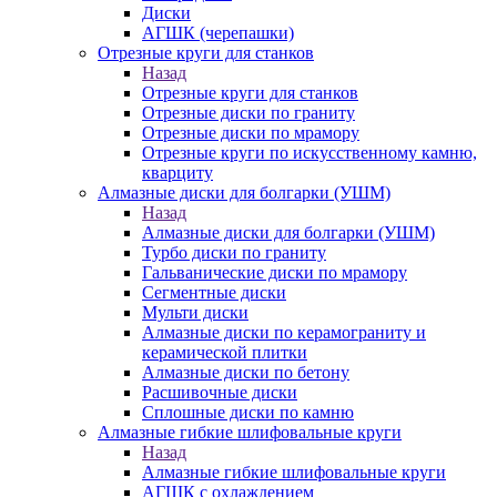
Диски
АГШК (черепашки)
Отрезные круги для станков
Назад
Отрезные круги для станков
Отрезные диски по граниту
Отрезные диски по мрамору
Отрезные круги по искусственному камню,
кварциту
Алмазные диски для болгарки (УШМ)
Назад
Алмазные диски для болгарки (УШМ)
Турбо диски по граниту
Гальванические диски по мрамору
Сегментные диски
Мульти диски
Алмазные диски по керамограниту и
керамической плитки
Алмазные диски по бетону
Расшивочные диски
Сплошные диски по камню
Алмазные гибкие шлифовальные круги
Назад
Алмазные гибкие шлифовальные круги
АГШК с охлаждением