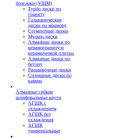
болгарки (УШМ)
Турбо диски по
граниту
Гальванические
диски по мрамору
Сегментные диски
Мульти диски
Алмазные диски по
керамограниту и
керамической плитки
Алмазные диски по
бетону
Расшивочные диски
Сплошные диски по
камню
Алмазные гибкие
шлифовальные круги
АГШК с
охлаждением
АГШК без
охлаждения
АГШК
универсальные