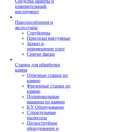
Средства защиты и
измерительный
инструмент
Приспособления и
аксессуары
Струбцины
Присоски вакуумные
Захват и
перемещение плит
Снятие фаски
Станки для обработки
камня
Отрезные станки по
камню
Фрезерные станки по
камню
Полировальные
машины по камню
Б/У Оборудование
Строительные
пылесосы
Пескоструйное
оборудование и