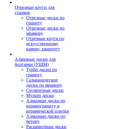
Отрезные круги для
станков
Отрезные диски по
граниту
Отрезные диски по
мрамору
Отрезные круги по
искусственному
камню, кварциту
Алмазные диски для
болгарки (УШМ)
Турбо диски по
граниту
Гальванические
диски по мрамору
Сегментные диски
Мульти диски
Алмазные диски по
керамограниту и
керамической плитки
Алмазные диски по
бетону
Расшивочные диски