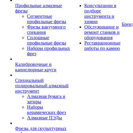
Профильные алмазные
Консультации в
фрезы
подборе
Сегментные
инструмента и
профильные фрезы
химии
Брен
Фрезы вакуумного
Обслуживание и
спекания
ремонт станков и
Сплошные
оборудования
профильные фрезы
Реставрационные
Наборы профильных
работы по камню
фрез
Калибровочные и
каннелюрные круги
Специальный
полировальный алмазный
инструмент
Алмазная бумага и
затиры
Наборы
керамических фрез
Алмазные ПЭДы
Фрезы для скульптурных