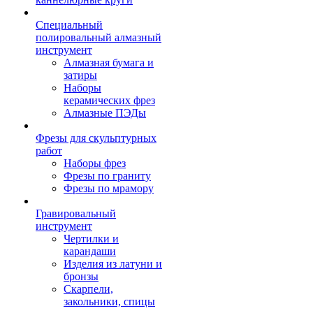
Специальный
полировальный алмазный
инструмент
Алмазная бумага и
затиры
Наборы
керамических фрез
Алмазные ПЭДы
Фрезы для скульптурных
работ
Наборы фрез
Фрезы по граниту
Фрезы по мрамору
Гравировальный
инструмент
Чертилки и
карандаши
Изделия из латуни и
бронзы
Скарпели,
закольники, спицы