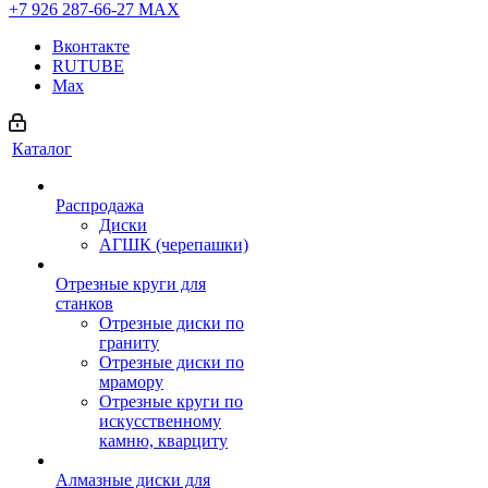
+7 926 287-66-27
МАХ
Вконтакте
RUTUBE
Max
Каталог
Распродажа
Диски
АГШК (черепашки)
Отрезные круги для
станков
Отрезные диски по
граниту
Отрезные диски по
мрамору
Отрезные круги по
искусственному
камню, кварциту
Алмазные диски для