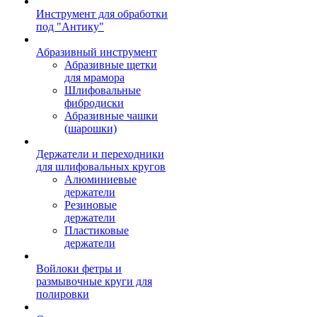
Инструмент для обработки
под "Антику"
Абразивный инструмент
Абразивные щетки
для мрамора
Шлифовальные
фибродиски
Абразивные чашки
(шарошки)
Держатели и переходники
для шлифовальных кругов
Алюминиевые
держатели
Резиновые
держатели
Пластиковые
держатели
Войлоки фетры и
размывочные круги для
полировки