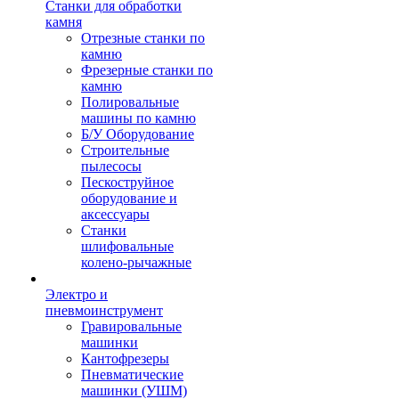
Станки для обработки
камня
Отрезные станки по
камню
Фрезерные станки по
камню
Полировальные
машины по камню
Б/У Оборудование
Строительные
пылесосы
Пескоструйное
оборудование и
аксессуары
Станки
шлифовальные
колено-рычажные
Электро и
пневмоинструмент
Гравировальные
машинки
Кантофрезеры
Пневматические
машинки (УШМ)