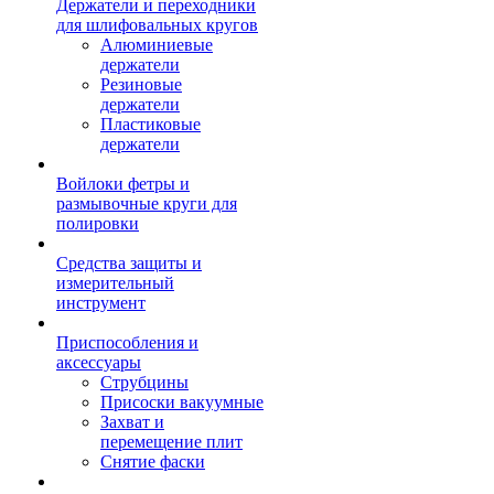
Держатели и переходники
для шлифовальных кругов
Алюминиевые
держатели
Резиновые
держатели
Пластиковые
держатели
Войлоки фетры и
размывочные круги для
полировки
Средства защиты и
измерительный
инструмент
Приспособления и
аксессуары
Струбцины
Присоски вакуумные
Захват и
перемещение плит
Снятие фаски