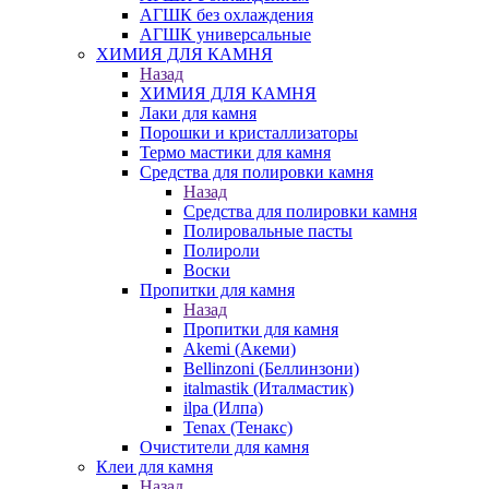
АГШК без охлаждения
АГШК универсальные
ХИМИЯ ДЛЯ КАМНЯ
Назад
ХИМИЯ ДЛЯ КАМНЯ
Лаки для камня
Порошки и кристаллизаторы
Термо мастики для камня
Средства для полировки камня
Назад
Средства для полировки камня
Полировальные пасты
Полироли
Воски
Пропитки для камня
Назад
Пропитки для камня
Akemi (Акеми)
Bellinzoni (Беллинзони)
italmastik (Италмастик)
ilpa (Илпа)
Tenax (Тенакс)
Очистители для камня
Клеи для камня
Назад