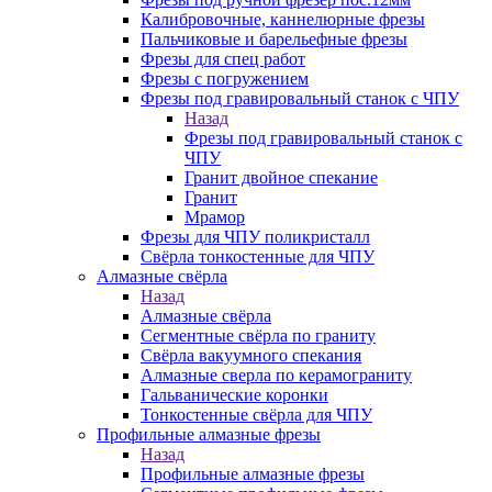
Калибровочные, каннелюрные фрезы
Пальчиковые и барельефные фрезы
Фрезы для спец работ
Фрезы с погружением
Фрезы под гравировальный станок с ЧПУ
Назад
Фрезы под гравировальный станок с
ЧПУ
Гранит двойное спекание
Гранит
Мрамор
Фрезы для ЧПУ поликристалл
Свёрла тонкостенные для ЧПУ
Алмазные свёрла
Назад
Алмазные свёрла
Сегментные свёрла по граниту
Свёрла вакуумного спекания
Алмазные сверла по керамограниту
Гальванические коронки
Тонкостенные свёрла для ЧПУ
Профильные алмазные фрезы
Назад
Профильные алмазные фрезы