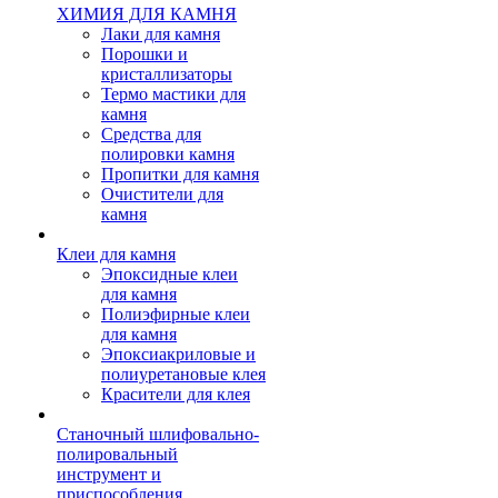
ХИМИЯ ДЛЯ КАМНЯ
Лаки для камня
Порошки и
кристаллизаторы
Термо мастики для
камня
Средства для
полировки камня
Пропитки для камня
Очистители для
камня
Клеи для камня
Эпоксидные клеи
для камня
Полиэфирные клеи
для камня
Эпоксиакриловые и
полиуретановые клея
Красители для клея
Станочный шлифовально-
полировальный
инструмент и
приспособления