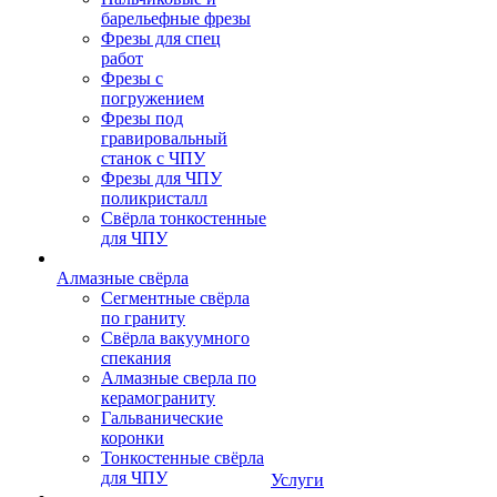
барельефные фрезы
Фрезы для спец
работ
Фрезы с
погружением
Фрезы под
гравировальный
станок с ЧПУ
Фрезы для ЧПУ
поликристалл
Свёрла тонкостенные
для ЧПУ
Алмазные свёрла
Сегментные свёрла
по граниту
Свёрла вакуумного
спекания
Алмазные сверла по
керамограниту
Гальванические
коронки
Тонкостенные свёрла
для ЧПУ
Услуги