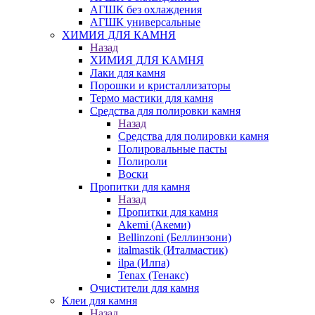
АГШК без охлаждения
АГШК универсальные
ХИМИЯ ДЛЯ КАМНЯ
Назад
ХИМИЯ ДЛЯ КАМНЯ
Лаки для камня
Порошки и кристаллизаторы
Термо мастики для камня
Средства для полировки камня
Назад
Средства для полировки камня
Полировальные пасты
Полироли
Воски
Пропитки для камня
Назад
Пропитки для камня
Akemi (Акеми)
Bellinzoni (Беллинзони)
italmastik (Италмастик)
ilpa (Илпа)
Tenax (Тенакс)
Очистители для камня
Клеи для камня
Назад