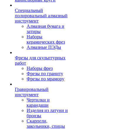
Специальный
полировальный алмазный
инструмент
Алмазная бумага и
затиры
Наборы
керамических фрез
Алмазные ПЭДы
Фрезы для скульптурных
работ
Наборы фрез
Фрезы по граниту
Фрезы по мрамору
Гравировальный
инструмент
Чертилки и
карандаши
Изделия из латуни и
бронзы
Скарпели,
закольники, спицы