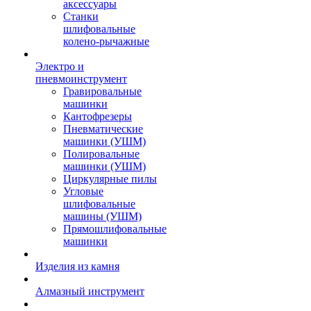
аксессуары
Станки
шлифовальные
колено-рычажные
Электро и
пневмоинструмент
Гравировальные
машинки
Кантофрезеры
Пневматические
машинки (УШМ)
Полировальные
машинки (УШМ)
Циркулярные пилы
Угловые
шлифовальные
машины (УШМ)
Прямошлифовальные
машинки
Изделия из камня
Алмазный инструмент