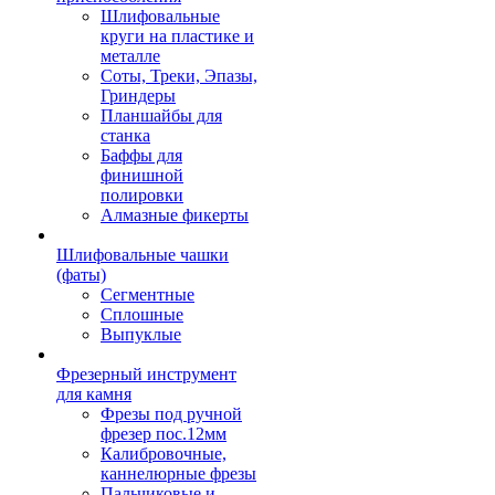
Шлифовальные
круги на пластике и
металле
Соты, Треки, Эпазы,
Гриндеры
Планшайбы для
станка
Баффы для
финишной
полировки
Алмазные фикерты
Шлифовальные чашки
(фаты)
Сегментные
Сплошные
Выпуклые
Фрезерный инструмент
для камня
Фрезы под ручной
фрезер пос.12мм
Калибровочные,
каннелюрные фрезы
Пальчиковые и