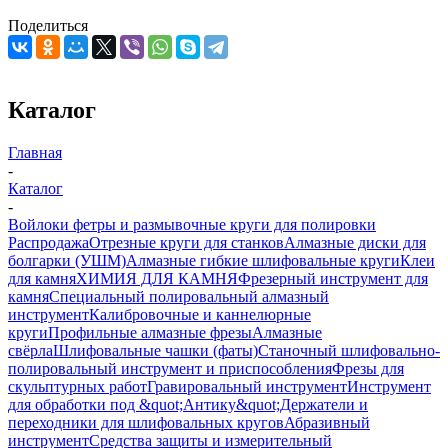
Поделиться
Каталог
Главная
-
Каталог
-
Войлоки фетры и размывочные круги для полировки
Распродажа
Отрезные круги для станков
Алмазные диски для
болгарки (УШМ)
Алмазные гибкие шлифовальные круги
Клеи
для камня
ХИМИЯ ДЛЯ КАМНЯ
Фрезерный инструмент для
камня
Специальный полировальный алмазный
инструмент
Калибровочные и каннелюрные
круги
Профильные алмазные фрезы
Алмазные
свёрла
Шлифовальные чашки (фаты)
Станочный шлифовально-
полировальный инструмент и приспособления
Фрезы для
скульптурных работ
Гравировальный инструмент
Инструмент
для обработки под &quot;Антику&quot;
Держатели и
переходники для шлифовальных кругов
Абразивный
инструмент
Средства защиты и измерительный