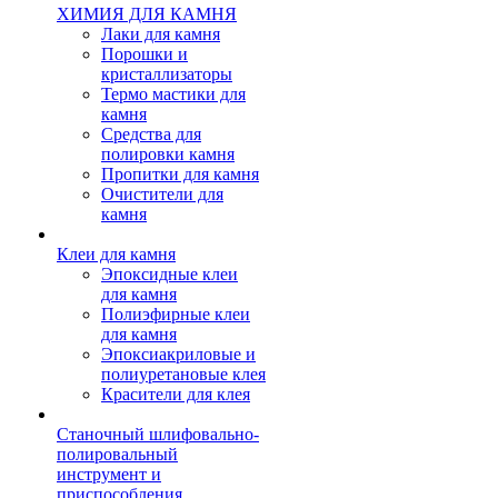
ХИМИЯ ДЛЯ КАМНЯ
Лаки для камня
Порошки и
кристаллизаторы
Термо мастики для
камня
Средства для
полировки камня
Пропитки для камня
Очистители для
камня
Клеи для камня
Эпоксидные клеи
для камня
Полиэфирные клеи
для камня
Эпоксиакриловые и
полиуретановые клея
Красители для клея
Станочный шлифовально-
полировальный
инструмент и
приспособления