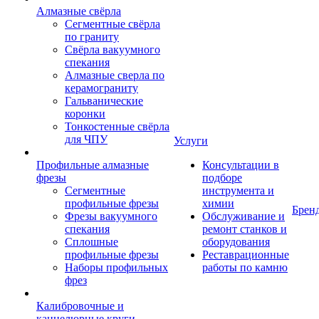
Алмазные свёрла
Сегментные свёрла
по граниту
Свёрла вакуумного
спекания
Алмазные сверла по
керамограниту
Гальванические
коронки
Тонкостенные свёрла
для ЧПУ
Услуги
Профильные алмазные
Консультации в
фрезы
подборе
Сегментные
инструмента и
профильные фрезы
химии
Брен
Фрезы вакуумного
Обслуживание и
спекания
ремонт станков и
Сплошные
оборудования
профильные фрезы
Реставрационные
Наборы профильных
работы по камню
фрез
Калибровочные и
каннелюрные круги