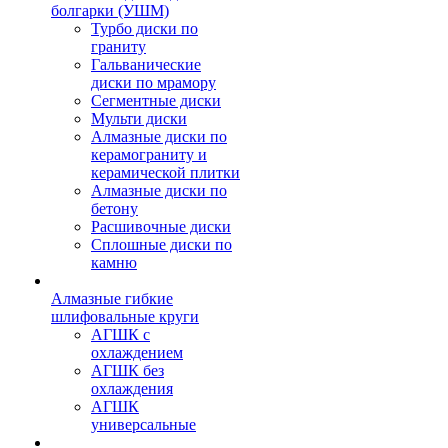
болгарки (УШМ)
Турбо диски по
граниту
Гальванические
диски по мрамору
Сегментные диски
Мульти диски
Алмазные диски по
керамограниту и
керамической плитки
Алмазные диски по
бетону
Расшивочные диски
Сплошные диски по
камню
Алмазные гибкие
шлифовальные круги
АГШК с
охлаждением
АГШК без
охлаждения
АГШК
универсальные