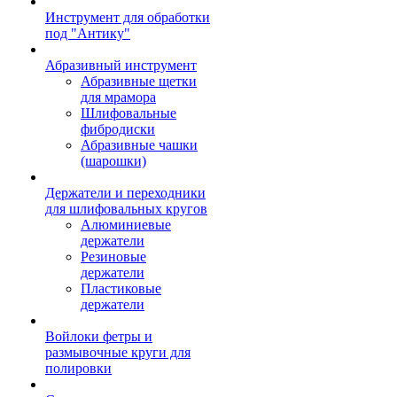
Инструмент для обработки
под "Антику"
Абразивный инструмент
Абразивные щетки
для мрамора
Шлифовальные
фибродиски
Абразивные чашки
(шарошки)
Держатели и переходники
для шлифовальных кругов
Алюминиевые
держатели
Резиновые
держатели
Пластиковые
держатели
Войлоки фетры и
размывочные круги для
полировки