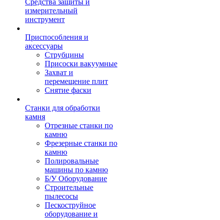
Средства защиты и
измерительный
инструмент
Приспособления и
аксессуары
Струбцины
Присоски вакуумные
Захват и
перемещение плит
Снятие фаски
Станки для обработки
камня
Отрезные станки по
камню
Фрезерные станки по
камню
Полировальные
машины по камню
Б/У Оборудование
Строительные
пылесосы
Пескоструйное
оборудование и