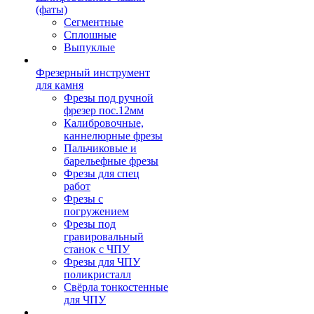
(фаты)
Сегментные
Сплошные
Выпуклые
Фрезерный инструмент
для камня
Фрезы под ручной
фрезер пос.12мм
Калибровочные,
каннелюрные фрезы
Пальчиковые и
барельефные фрезы
Фрезы для спец
работ
Фрезы с
погружением
Фрезы под
гравировальный
станок с ЧПУ
Фрезы для ЧПУ
поликристалл
Свёрла тонкостенные
для ЧПУ