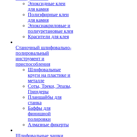
Эпоксидные клеи
для камня
Полиэфирные клеи
для камня
Эпоксиакриловые и
полиуретановые клея
Красители для клея
Станочный шлифовально-
полировальный
инструмент и
приспособления
Шлифовальные
круги на пластике и
металле
Соты, Треки, Эпазы,
Гриндеры
Планшайбы для
станка
Баффы для
финишной
полировки
Алмазные фикерты
Шлифовальные чашки