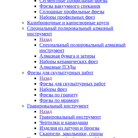
Сегментные профильные фрезы
Фрезы вакуумного спекания
Сплошные профильные фрезы
Наборы профильных фрез
Калибровочные и каннелюрные круги
Специальный полировальный алмазный
инструмент
Назад
Специальный полировальный алмазный
инструмент
Алмазная бумага и затиры
Наборы керамических фрез
Алмазные ПЭДы
Фрезы для скульптурных работ
Назад
Фрезы для скульптурных работ
Наборы фрез
Фрезы по граниту
Фрезы по мрамору
Гравировальный инструмент
Назад
Гравировальный инструмент
Чертилки и карандаши
Изделия из латуни и бронзы
Скарпели, закольники, спицы