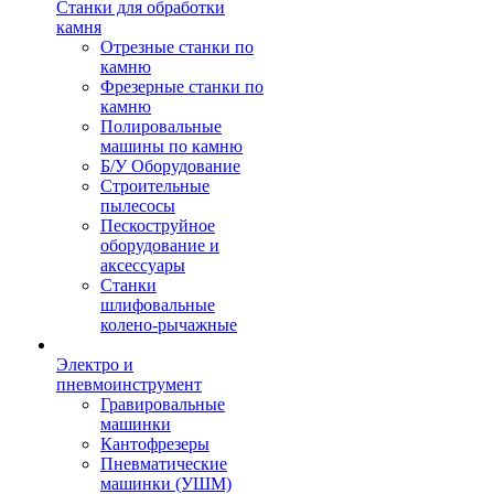
Станки для обработки
камня
Отрезные станки по
камню
Фрезерные станки по
камню
Полировальные
машины по камню
Б/У Оборудование
Строительные
пылесосы
Пескоструйное
оборудование и
аксессуары
Станки
шлифовальные
колено-рычажные
Электро и
пневмоинструмент
Гравировальные
машинки
Кантофрезеры
Пневматические
машинки (УШМ)