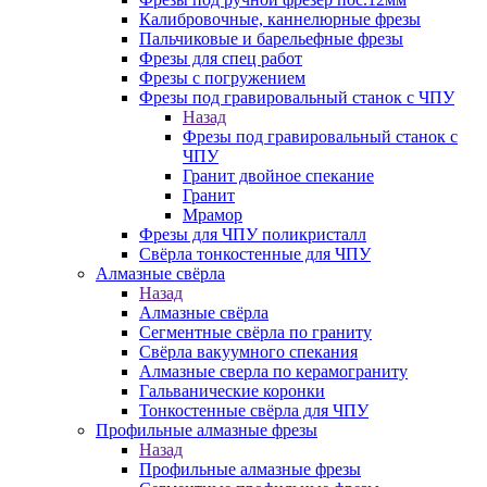
Калибровочные, каннелюрные фрезы
Пальчиковые и барельефные фрезы
Фрезы для спец работ
Фрезы с погружением
Фрезы под гравировальный станок с ЧПУ
Назад
Фрезы под гравировальный станок с
ЧПУ
Гранит двойное спекание
Гранит
Мрамор
Фрезы для ЧПУ поликристалл
Свёрла тонкостенные для ЧПУ
Алмазные свёрла
Назад
Алмазные свёрла
Сегментные свёрла по граниту
Свёрла вакуумного спекания
Алмазные сверла по керамограниту
Гальванические коронки
Тонкостенные свёрла для ЧПУ
Профильные алмазные фрезы
Назад
Профильные алмазные фрезы