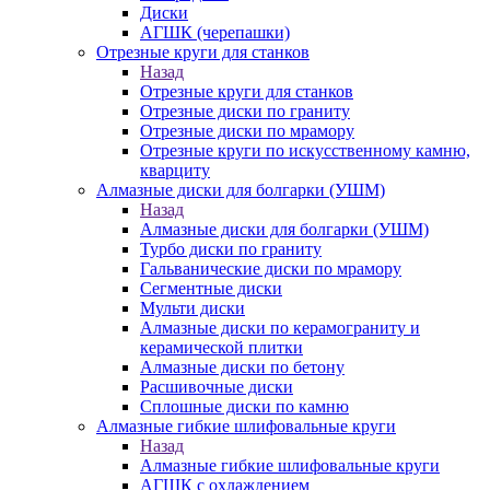
Диски
АГШК (черепашки)
Отрезные круги для станков
Назад
Отрезные круги для станков
Отрезные диски по граниту
Отрезные диски по мрамору
Отрезные круги по искусственному камню,
кварциту
Алмазные диски для болгарки (УШМ)
Назад
Алмазные диски для болгарки (УШМ)
Турбо диски по граниту
Гальванические диски по мрамору
Сегментные диски
Мульти диски
Алмазные диски по керамограниту и
керамической плитки
Алмазные диски по бетону
Расшивочные диски
Сплошные диски по камню
Алмазные гибкие шлифовальные круги
Назад
Алмазные гибкие шлифовальные круги
АГШК с охлаждением