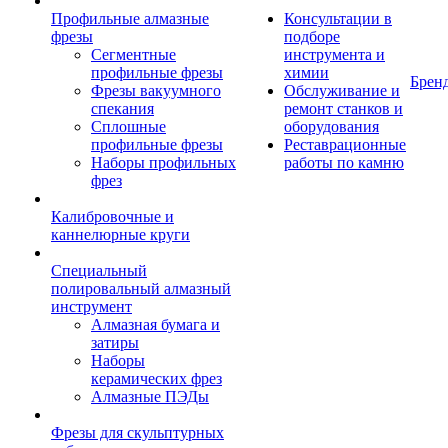
Профильные алмазные
Консультации в
фрезы
подборе
Сегментные
инструмента и
профильные фрезы
химии
Брен
Фрезы вакуумного
Обслуживание и
спекания
ремонт станков и
Сплошные
оборудования
профильные фрезы
Реставрационные
Наборы профильных
работы по камню
фрез
Калибровочные и
каннелюрные круги
Специальный
полировальный алмазный
инструмент
Алмазная бумага и
затиры
Наборы
керамических фрез
Алмазные ПЭДы
Фрезы для скульптурных