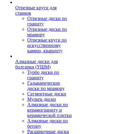
Отрезные круги для
станков
Отрезные диски по
граниту
Отрезные диски по
мрамору
Отрезные круги по
искусственному
камню, кварциту
Алмазные диски для
болгарки (УШМ)
Турбо диски по
граниту
Гальванические
диски по мрамору
Сегментные диски
Мульти диски
Алмазные диски по
керамограниту и
керамической плитки
Алмазные диски по
бетону
Расшивочные диски