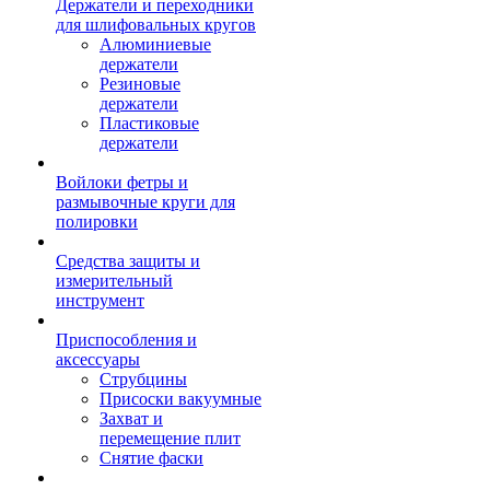
Держатели и переходники
для шлифовальных кругов
Алюминиевые
держатели
Резиновые
держатели
Пластиковые
держатели
Войлоки фетры и
размывочные круги для
полировки
Средства защиты и
измерительный
инструмент
Приспособления и
аксессуары
Струбцины
Присоски вакуумные
Захват и
перемещение плит
Снятие фаски