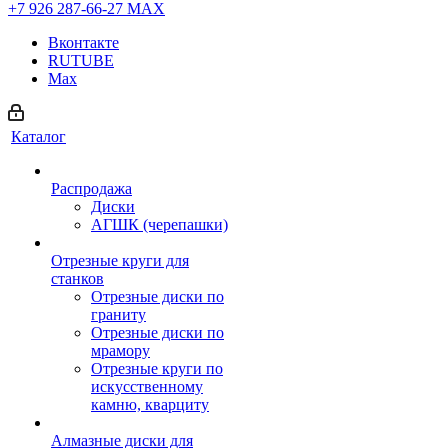
+7 926 287-66-27
МАХ
Вконтакте
RUTUBE
Max
Каталог
Распродажа
Диски
АГШК (черепашки)
Отрезные круги для
станков
Отрезные диски по
граниту
Отрезные диски по
мрамору
Отрезные круги по
искусственному
камню, кварциту
Алмазные диски для