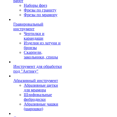
работ
Наборы фрез
Фрезы по граниту
Фрезы по мрамору
Гравировальный
инструмент
Чертилки и
карандаши
Изделия из латуни и
бронзы
Скарпели,
закольники, спицы
Инструмент для обработки
под "Антику"
Абразивный инструмент
Абразивные щетки
для мрамора
Шлифовальные
фибродиски
Абразивные чашки
(шарошки)