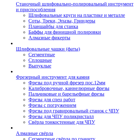
Станочный шлифовально-полировальный инструмент
и приспособления
Шлифовальные круги на пластике и металле
Соты, Треки, Эпазы, Гриндеры
Планшайбы для станка
Баффы для финишной полировки
Алмазные фикерты
Шлифовальные чашки (фаты)
Сегментные
Сплошные
Выпуклые
Фрезерный инструмент для камня
Фрезы под ручной фрезер пос.12мм
Калибровочные, каннелюрные фрезы
Пальчиковые и барельефные фрезы
Фрезы для спец работ
Фрезы с погружением
Фрезы под гравировальный станок с ЧПУ
Фрезы для ЧПУ поликристалл
Свёрла тонкостенные для ЧПУ
Алмазные свёрла
Сегментные свёрла по граниту