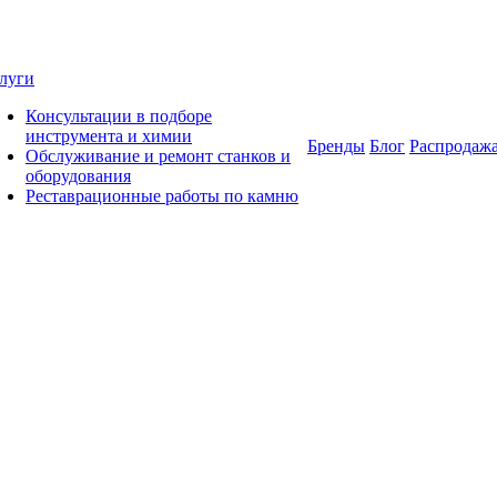
луги
Консультации в подборе
инструмента и химии
Бренды
Блог
Распродаж
Обслуживание и ремонт станков и
оборудования
Реставрационные работы по камню