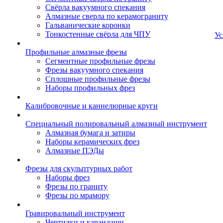
Свёрла вакуумного спекания
Алмазные сверла по керамограниту
Гальванические коронки
Тонкостенные свёрла для ЧПУ
Ус
Профильные алмазные фрезы
Сегментные профильные фрезы
Фрезы вакуумного спекания
Сплошные профильные фрезы
Наборы профильных фрез
Калибровочные и каннелюрные круги
Специальный полировальный алмазный инструмент
Алмазная бумага и затиры
Наборы керамических фрез
Алмазные ПЭДы
Фрезы для скульптурных работ
Наборы фрез
Фрезы по граниту
Фрезы по мрамору
Гравировальный инструмент
Чертилки и карандаши