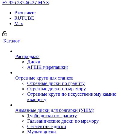
+7 926 287-66-27
МАХ
Вконтакте
RUTUBE
Max
Каталог
Распродажа
Диски
АГШК (черепашки)
Отрезные круги для станков
Отрезные диски по граниту
Отрезные диски по мрамору
Отрезные круги по искусственному камню,
кварциту
Алмазные диски для болгарки (УШМ)
Турбо диски по граниту
Гальванические диски по мрамору
Сегментные диски
Мульти диски