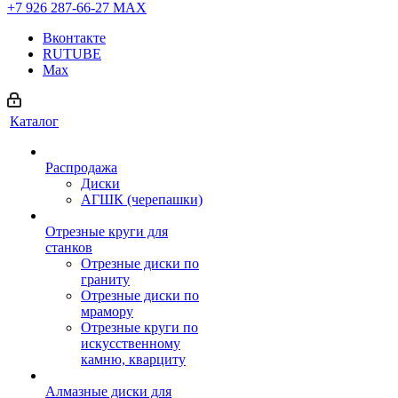
+7 926 287-66-27
МАХ
Вконтакте
RUTUBE
Max
Каталог
Распродажа
Диски
АГШК (черепашки)
Отрезные круги для
станков
Отрезные диски по
граниту
Отрезные диски по
мрамору
Отрезные круги по
искусственному
камню, кварциту
Алмазные диски для