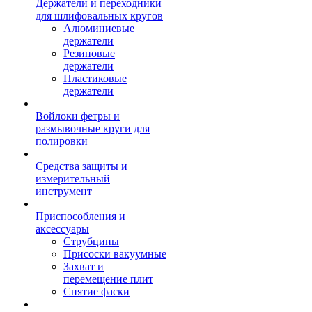
Держатели и переходники
для шлифовальных кругов
Алюминиевые
держатели
Резиновые
держатели
Пластиковые
держатели
Войлоки фетры и
размывочные круги для
полировки
Средства защиты и
измерительный
инструмент
Приспособления и
аксессуары
Струбцины
Присоски вакуумные
Захват и
перемещение плит
Снятие фаски