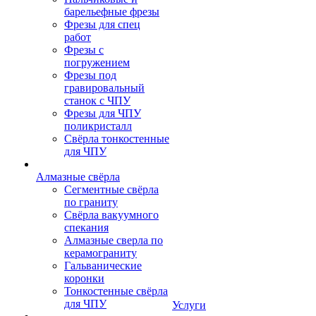
барельефные фрезы
Фрезы для спец
работ
Фрезы с
погружением
Фрезы под
гравировальный
станок с ЧПУ
Фрезы для ЧПУ
поликристалл
Свёрла тонкостенные
для ЧПУ
Алмазные свёрла
Сегментные свёрла
по граниту
Свёрла вакуумного
спекания
Алмазные сверла по
керамограниту
Гальванические
коронки
Тонкостенные свёрла
для ЧПУ
Услуги