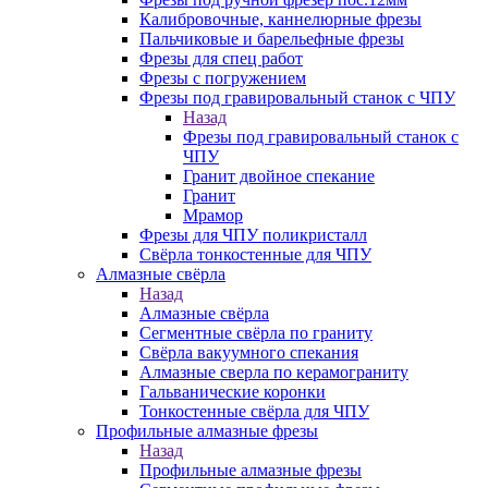
Калибровочные, каннелюрные фрезы
Пальчиковые и барельефные фрезы
Фрезы для спец работ
Фрезы с погружением
Фрезы под гравировальный станок с ЧПУ
Назад
Фрезы под гравировальный станок с
ЧПУ
Гранит двойное спекание
Гранит
Мрамор
Фрезы для ЧПУ поликристалл
Свёрла тонкостенные для ЧПУ
Алмазные свёрла
Назад
Алмазные свёрла
Сегментные свёрла по граниту
Свёрла вакуумного спекания
Алмазные сверла по керамограниту
Гальванические коронки
Тонкостенные свёрла для ЧПУ
Профильные алмазные фрезы
Назад
Профильные алмазные фрезы