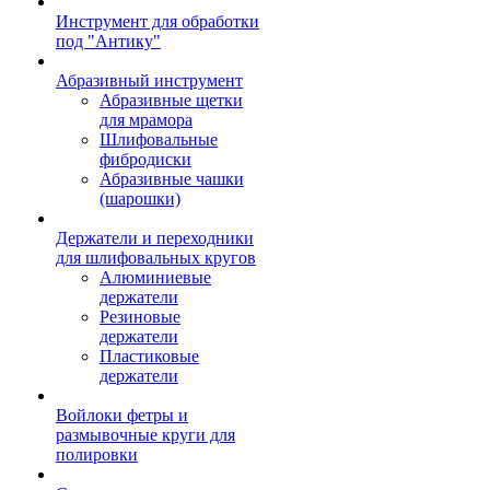
Инструмент для обработки
под "Антику"
Абразивный инструмент
Абразивные щетки
для мрамора
Шлифовальные
фибродиски
Абразивные чашки
(шарошки)
Держатели и переходники
для шлифовальных кругов
Алюминиевые
держатели
Резиновые
держатели
Пластиковые
держатели
Войлоки фетры и
размывочные круги для
полировки