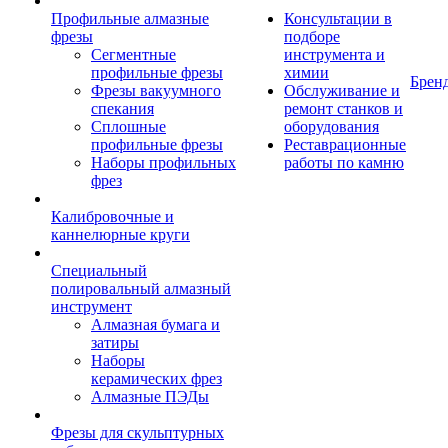
Профильные алмазные
Консультации в
фрезы
подборе
Сегментные
инструмента и
профильные фрезы
химии
Брен
Фрезы вакуумного
Обслуживание и
спекания
ремонт станков и
Сплошные
оборудования
профильные фрезы
Реставрационные
Наборы профильных
работы по камню
фрез
Калибровочные и
каннелюрные круги
Специальный
полировальный алмазный
инструмент
Алмазная бумага и
затиры
Наборы
керамических фрез
Алмазные ПЭДы
Фрезы для скульптурных