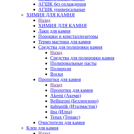
АГШК без охлаждения
АГШК универсальные
ХИМИЯ ДЛЯ КАМНЯ
Назад
ХИМИЯ ДЛЯ КАМНЯ
Лаки для камня
Порошки и кристаллизаторы
Термо мастики для камня
Средства для полировки камня
Назад
Средства для полировки камня
Полировальные пасты
Полироли
Воски
Пропитки для камня
Назад
Пропитки для камня
Akemi (Акеми)
Bellinzoni (Беллинзони)
italmastik (Италмастик)
ilpa (Илпа)
Tenax (Тенакс)
Очистители для камня
Клеи для камня
Назад