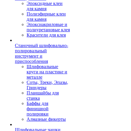
Эпоксидные клеи
для камня
Полиэфирные клеи
для камня
Эпоксиакриловые и
полиуретановые клея
Красители для клея
Станочный шлифовально-
полировальный
инструмент и
приспособления
Шлифовальные
круги на пластике и
металле
Соты, Треки, Эпазы,
Гриндеры
Планшайбы для
станка
Баффы для
финишной
полировки
Алмазные фикерты
Шлифовальные чашки