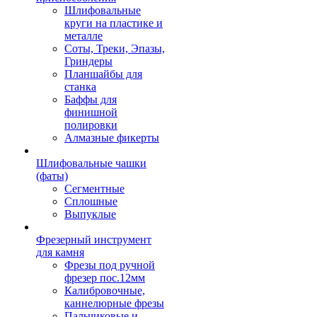
Шлифовальные
круги на пластике и
металле
Соты, Треки, Эпазы,
Гриндеры
Планшайбы для
станка
Баффы для
финишной
полировки
Алмазные фикерты
Шлифовальные чашки
(фаты)
Сегментные
Сплошные
Выпуклые
Фрезерный инструмент
для камня
Фрезы под ручной
фрезер пос.12мм
Калибровочные,
каннелюрные фрезы
Пальчиковые и