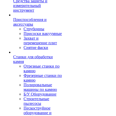
Средства защиты и
измерительный
инструмент
Приспособления и
аксессуары
Струбцины
Присоски вакуумные
Захват и
перемещение плит
Снятие фаски
Станки для обработки
камня
Отрезные станки по
камню
Фрезерные станки по
камню
Полировальные
машины по камню
Б/У Оборудование
Строительные
пылесосы
Пескоструйное
оборудование и