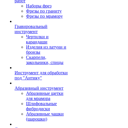
работ
Наборы фрез
Фрезы по граниту
Фрезы по мрамору
Гравировальный
инструмент
Чертилки и
карандаши
Изделия из латуни и
бронзы
Скарпели,
закольники, спицы
Инструмент для обработки
под "Антику"
Абразивный инструмент
Абразивные щетки
для мрамора
Шлифовальные
фибродиски
Абразивные чашки
(шарошки)