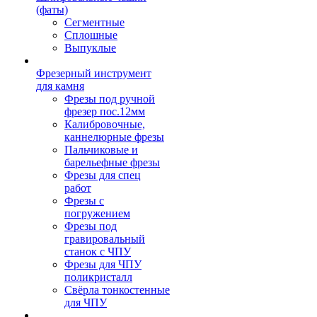
(фаты)
Сегментные
Сплошные
Выпуклые
Фрезерный инструмент
для камня
Фрезы под ручной
фрезер пос.12мм
Калибровочные,
каннелюрные фрезы
Пальчиковые и
барельефные фрезы
Фрезы для спец
работ
Фрезы с
погружением
Фрезы под
гравировальный
станок с ЧПУ
Фрезы для ЧПУ
поликристалл
Свёрла тонкостенные
для ЧПУ