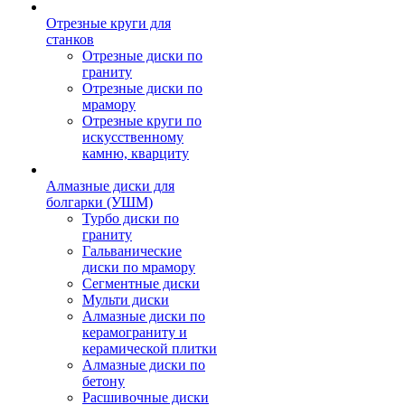
Отрезные круги для
станков
Отрезные диски по
граниту
Отрезные диски по
мрамору
Отрезные круги по
искусственному
камню, кварциту
Алмазные диски для
болгарки (УШМ)
Турбо диски по
граниту
Гальванические
диски по мрамору
Сегментные диски
Мульти диски
Алмазные диски по
керамограниту и
керамической плитки
Алмазные диски по
бетону
Расшивочные диски