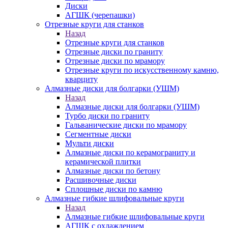
Диски
АГШК (черепашки)
Отрезные круги для станков
Назад
Отрезные круги для станков
Отрезные диски по граниту
Отрезные диски по мрамору
Отрезные круги по искусственному камню,
кварциту
Алмазные диски для болгарки (УШМ)
Назад
Алмазные диски для болгарки (УШМ)
Турбо диски по граниту
Гальванические диски по мрамору
Сегментные диски
Мульти диски
Алмазные диски по керамограниту и
керамической плитки
Алмазные диски по бетону
Расшивочные диски
Сплошные диски по камню
Алмазные гибкие шлифовальные круги
Назад
Алмазные гибкие шлифовальные круги
АГШК с охлаждением