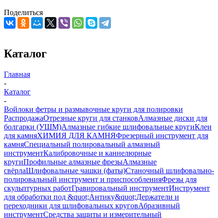
Поделиться
Каталог
Главная
-
Каталог
-
Войлоки фетры и размывочные круги для полировки
Распродажа
Отрезные круги для станков
Алмазные диски для
болгарки (УШМ)
Алмазные гибкие шлифовальные круги
Клеи
для камня
ХИМИЯ ДЛЯ КАМНЯ
Фрезерный инструмент для
камня
Специальный полировальный алмазный
инструмент
Калибровочные и каннелюрные
круги
Профильные алмазные фрезы
Алмазные
свёрла
Шлифовальные чашки (фаты)
Станочный шлифовально-
полировальный инструмент и приспособления
Фрезы для
скульптурных работ
Гравировальный инструмент
Инструмент
для обработки под &quot;Антику&quot;
Держатели и
переходники для шлифовальных кругов
Абразивный
инструмент
Средства защиты и измерительный