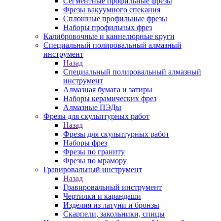
Сегментные профильные фрезы
Фрезы вакуумного спекания
Сплошные профильные фрезы
Наборы профильных фрез
Калибровочные и каннелюрные круги
Специальный полировальный алмазный
инструмент
Назад
Специальный полировальный алмазный
инструмент
Алмазная бумага и затиры
Наборы керамических фрез
Алмазные ПЭДы
Фрезы для скульптурных работ
Назад
Фрезы для скульптурных работ
Наборы фрез
Фрезы по граниту
Фрезы по мрамору
Гравировальный инструмент
Назад
Гравировальный инструмент
Чертилки и карандаши
Изделия из латуни и бронзы
Скарпели, закольники, спицы