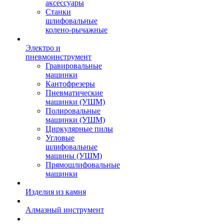
аксессуары
Станки
шлифовальные
колено-рычажные
Электро и
пневмоинструмент
Гравировальные
машинки
Кантофрезеры
Пневматические
машинки (УШМ)
Полировальные
машинки (УШМ)
Циркулярные пилы
Угловые
шлифовальные
машины (УШМ)
Прямошлифовальные
машинки
Изделия из камня
Алмазный инструмент