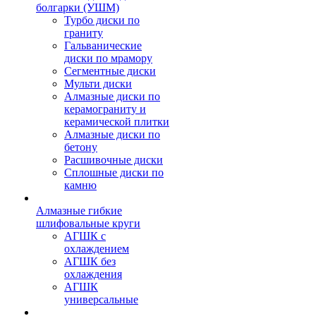
болгарки (УШМ)
Турбо диски по
граниту
Гальванические
диски по мрамору
Сегментные диски
Мульти диски
Алмазные диски по
керамограниту и
керамической плитки
Алмазные диски по
бетону
Расшивочные диски
Сплошные диски по
камню
Алмазные гибкие
шлифовальные круги
АГШК с
охлаждением
АГШК без
охлаждения
АГШК
универсальные