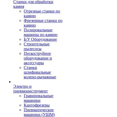
Станки для обработки
камня
Отрезные станки по
камню
Фрезерные станки по
камню
Полировальные
машины по камню
Б/У Оборудование
Строительные
пылесосы
Пескоструйное
оборудование и
аксессуары
Станки
шлифовальные
колено-рычажные
Электро и
пневмоинструмент
Гравировальные
машинки
Кантофрезеры
Пневматические
машинки (УШМ)