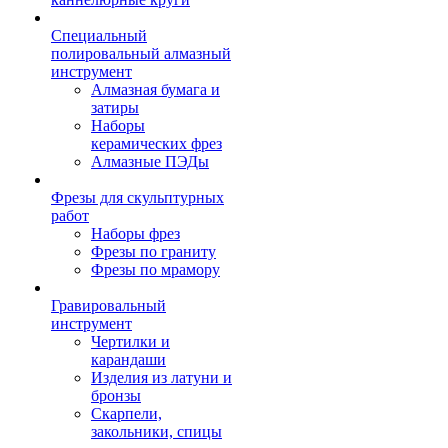
Специальный
полировальный алмазный
инструмент
Алмазная бумага и
затиры
Наборы
керамических фрез
Алмазные ПЭДы
Фрезы для скульптурных
работ
Наборы фрез
Фрезы по граниту
Фрезы по мрамору
Гравировальный
инструмент
Чертилки и
карандаши
Изделия из латуни и
бронзы
Скарпели,
закольники, спицы