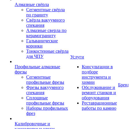
Алмазные свёрла
Сегментные свёрла
по граниту
Свёрла вакуумного
спекания
Алмазные сверла по
керамограниту
Гальванические
коронки
Тонкостенные свёрла
для ЧПУ
Услуги
Профильные алмазные
Консультации в
фрезы
подборе
Сегментные
инструмента и
профильные фрезы
химии
Брен
Фрезы вакуумного
Обслуживание и
спекания
ремонт станков и
Сплошные
оборудования
профильные фрезы
Реставрационные
Наборы профильных
работы по камню
фрез
Калибровочные и
каннелюрные круги