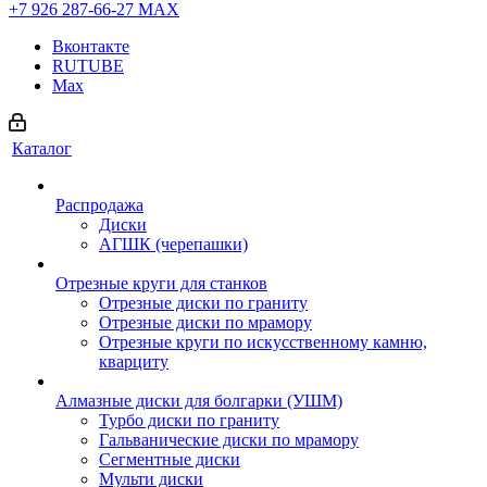
+7 926 287-66-27
МАХ
Вконтакте
RUTUBE
Max
Каталог
Распродажа
Диски
АГШК (черепашки)
Отрезные круги для станков
Отрезные диски по граниту
Отрезные диски по мрамору
Отрезные круги по искусственному камню,
кварциту
Алмазные диски для болгарки (УШМ)
Турбо диски по граниту
Гальванические диски по мрамору
Сегментные диски
Мульти диски