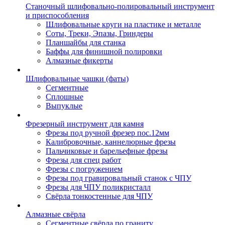
Станочный шлифовально-полировальный инструмент
и приспособления
Шлифовальные круги на пластике и металле
Соты, Треки, Эпазы, Гриндеры
Планшайбы для станка
Баффы для финишной полировки
Алмазные фикерты
Шлифовальные чашки (фаты)
Сегментные
Сплошные
Выпуклые
Фрезерный инструмент для камня
Фрезы под ручной фрезер пос.12мм
Калибровочные, каннелюрные фрезы
Пальчиковые и барельефные фрезы
Фрезы для спец работ
Фрезы с погружением
Фрезы под гравировальный станок с ЧПУ
Фрезы для ЧПУ поликристалл
Свёрла тонкостенные для ЧПУ
Алмазные свёрла
Сегментные свёрла по граниту