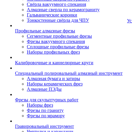
Свёрла вакуумного спекания
Алмазные сверла по керамограниту
Гальванические коронки
Тонкостенные свёрла для ЧПУ
Ус
Профильные алмазные фрезы
Сегментные профильные фрезы
Фрезы вакуумного спекания
Сплошные профильные фрезы
Наборы профильных фрез
Калибровочные и каннелюрные круги
Специальный полировальный алмазный инструмент
Алмазная бумага и затиры
Наборы керамических фрез
Алмазные ПЭДы
Фрезы для скульптурных работ
Наборы фрез
Фрезы по граниту
Фрезы по мрамору
Гравировальный инструмент
Чертилки и карандаши