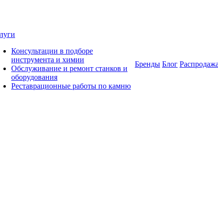
луги
Консультации в подборе
инструмента и химии
Бренды
Блог
Распродаж
Обслуживание и ремонт станков и
оборудования
Реставрационные работы по камню