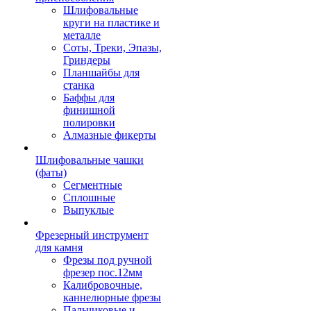
Шлифовальные
круги на пластике и
металле
Соты, Треки, Эпазы,
Гриндеры
Планшайбы для
станка
Баффы для
финишной
полировки
Алмазные фикерты
Шлифовальные чашки
(фаты)
Сегментные
Сплошные
Выпуклые
Фрезерный инструмент
для камня
Фрезы под ручной
фрезер пос.12мм
Калибровочные,
каннелюрные фрезы
Пальчиковые и