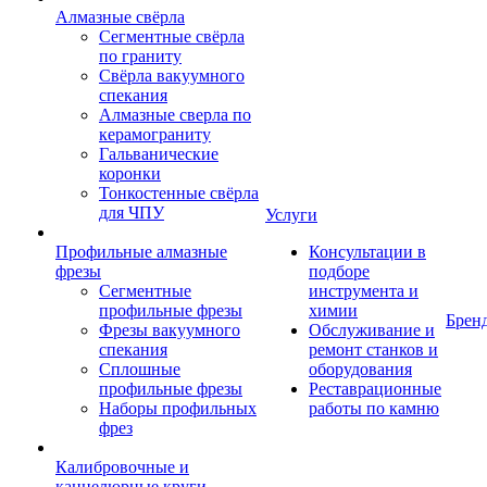
Алмазные свёрла
Сегментные свёрла
по граниту
Свёрла вакуумного
спекания
Алмазные сверла по
керамограниту
Гальванические
коронки
Тонкостенные свёрла
для ЧПУ
Услуги
Профильные алмазные
Консультации в
фрезы
подборе
Сегментные
инструмента и
профильные фрезы
химии
Брен
Фрезы вакуумного
Обслуживание и
спекания
ремонт станков и
Сплошные
оборудования
профильные фрезы
Реставрационные
Наборы профильных
работы по камню
фрез
Калибровочные и
каннелюрные круги