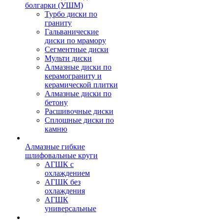
болгарки (УШМ)
Турбо диски по
граниту
Гальванические
диски по мрамору
Сегментные диски
Мульти диски
Алмазные диски по
керамограниту и
керамической плитки
Алмазные диски по
бетону
Расшивочные диски
Сплошные диски по
камню
Алмазные гибкие
шлифовальные круги
АГШК с
охлаждением
АГШК без
охлаждения
АГШК
универсальные