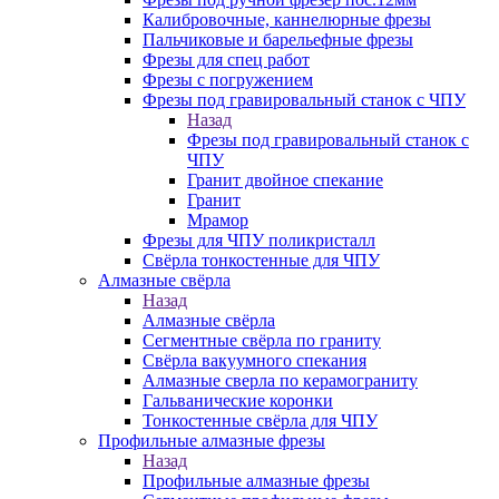
Калибровочные, каннелюрные фрезы
Пальчиковые и барельефные фрезы
Фрезы для спец работ
Фрезы с погружением
Фрезы под гравировальный станок с ЧПУ
Назад
Фрезы под гравировальный станок с
ЧПУ
Гранит двойное спекание
Гранит
Мрамор
Фрезы для ЧПУ поликристалл
Свёрла тонкостенные для ЧПУ
Алмазные свёрла
Назад
Алмазные свёрла
Сегментные свёрла по граниту
Свёрла вакуумного спекания
Алмазные сверла по керамограниту
Гальванические коронки
Тонкостенные свёрла для ЧПУ
Профильные алмазные фрезы
Назад
Профильные алмазные фрезы