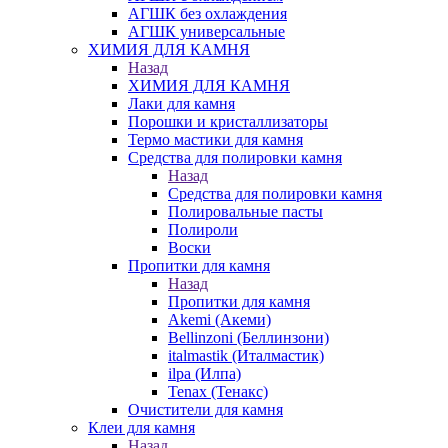
АГШК без охлаждения
АГШК универсальные
ХИМИЯ ДЛЯ КАМНЯ
Назад
ХИМИЯ ДЛЯ КАМНЯ
Лаки для камня
Порошки и кристаллизаторы
Термо мастики для камня
Средства для полировки камня
Назад
Средства для полировки камня
Полировальные пасты
Полироли
Воски
Пропитки для камня
Назад
Пропитки для камня
Akemi (Акеми)
Bellinzoni (Беллинзони)
italmastik (Италмастик)
ilpa (Илпа)
Tenax (Тенакс)
Очистители для камня
Клеи для камня
Назад