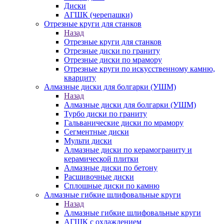
Диски
АГШК (черепашки)
Отрезные круги для станков
Назад
Отрезные круги для станков
Отрезные диски по граниту
Отрезные диски по мрамору
Отрезные круги по искусственному камню,
кварциту
Алмазные диски для болгарки (УШМ)
Назад
Алмазные диски для болгарки (УШМ)
Турбо диски по граниту
Гальванические диски по мрамору
Сегментные диски
Мульти диски
Алмазные диски по керамограниту и
керамической плитки
Алмазные диски по бетону
Расшивочные диски
Сплошные диски по камню
Алмазные гибкие шлифовальные круги
Назад
Алмазные гибкие шлифовальные круги
АГШК с охлаждением