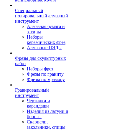
Специальный
полировальный алмазный
инструмент
Алмазная бумага и
затиры
Наборы
керамических фрез
Алмазные ПЭДы
Фрезы для скульптурных
работ
Наборы фрез
Фрезы по граниту
Фрезы по мрамору
Гравировальный
инструмент
Чертилки и
карандаши
Изделия из латуни и
бронзы
Скарпели,
закольники, спицы