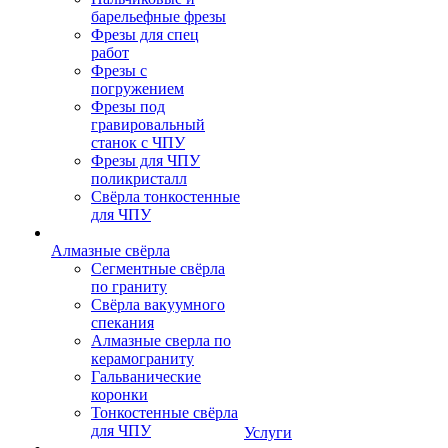
барельефные фрезы
Фрезы для спец
работ
Фрезы с
погружением
Фрезы под
гравировальный
станок с ЧПУ
Фрезы для ЧПУ
поликристалл
Свёрла тонкостенные
для ЧПУ
Алмазные свёрла
Сегментные свёрла
по граниту
Свёрла вакуумного
спекания
Алмазные сверла по
керамограниту
Гальванические
коронки
Тонкостенные свёрла
для ЧПУ
Услуги