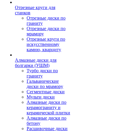
Отрезные круги для
станков
Отрезные диски по
граниту
Отрезные диски по
мрамору
Отрезные круги по
искусственному
камню, кварциту
Алмазные диски для
болгарки (УШМ)
Турбо диски по
граниту
Гальванические
диски по мрамору
Сегментные диски
Мульти диски
Алмазные диски по
керамограниту и
керамической плитки
Алмазные диски по
бетону
Расшивочные диски