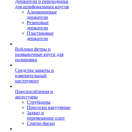
Держатели и переходники
для шлифовальных кругов
Алюминиевые
держатели
Резиновые
держатели
Пластиковые
держатели
Войлоки фетры и
размывочные круги для
полировки
Средства защиты и
измерительный
инструмент
Приспособления и
аксессуары
Струбцины
Присоски вакуумные
Захват и
перемещение плит
Снятие фаски