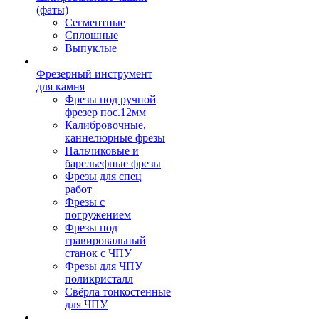
(фаты)
Сегментные
Сплошные
Выпуклые
Фрезерный инструмент
для камня
Фрезы под ручной
фрезер пос.12мм
Калибровочные,
каннелюрные фрезы
Пальчиковые и
барельефные фрезы
Фрезы для спец
работ
Фрезы с
погружением
Фрезы под
гравировальный
станок с ЧПУ
Фрезы для ЧПУ
поликристалл
Свёрла тонкостенные
для ЧПУ