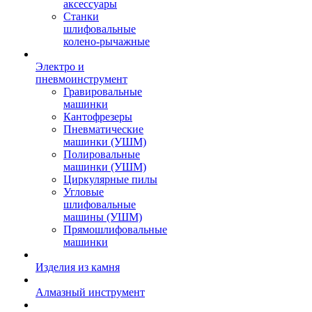
аксессуары
Станки
шлифовальные
колено-рычажные
Электро и
пневмоинструмент
Гравировальные
машинки
Кантофрезеры
Пневматические
машинки (УШМ)
Полировальные
машинки (УШМ)
Циркулярные пилы
Угловые
шлифовальные
машины (УШМ)
Прямошлифовальные
машинки
Изделия из камня
Алмазный инструмент