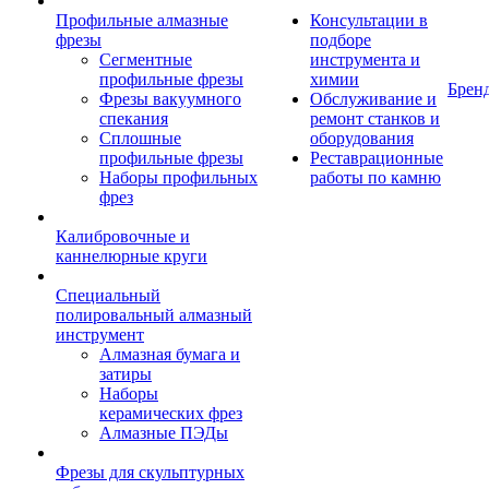
Профильные алмазные
Консультации в
фрезы
подборе
Сегментные
инструмента и
профильные фрезы
химии
Брен
Фрезы вакуумного
Обслуживание и
спекания
ремонт станков и
Сплошные
оборудования
профильные фрезы
Реставрационные
Наборы профильных
работы по камню
фрез
Калибровочные и
каннелюрные круги
Специальный
полировальный алмазный
инструмент
Алмазная бумага и
затиры
Наборы
керамических фрез
Алмазные ПЭДы
Фрезы для скульптурных