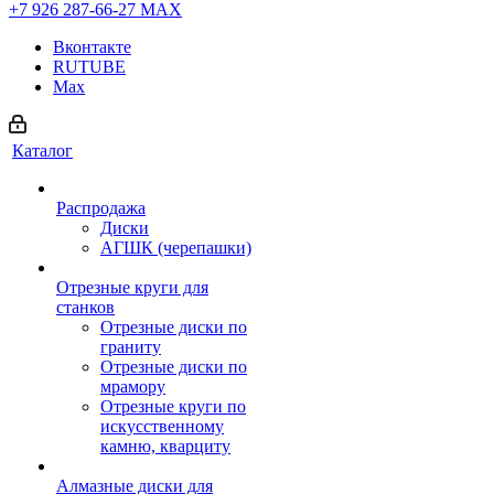
+7 926 287-66-27
МАХ
Вконтакте
RUTUBE
Max
Каталог
Распродажа
Диски
АГШК (черепашки)
Отрезные круги для
станков
Отрезные диски по
граниту
Отрезные диски по
мрамору
Отрезные круги по
искусственному
камню, кварциту
Алмазные диски для