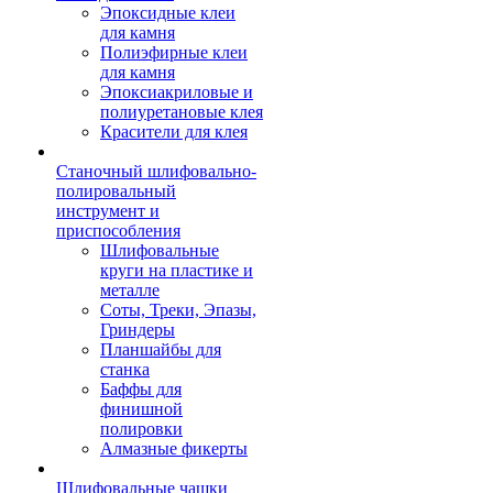
Эпоксидные клеи
для камня
Полиэфирные клеи
для камня
Эпоксиакриловые и
полиуретановые клея
Красители для клея
Станочный шлифовально-
полировальный
инструмент и
приспособления
Шлифовальные
круги на пластике и
металле
Соты, Треки, Эпазы,
Гриндеры
Планшайбы для
станка
Баффы для
финишной
полировки
Алмазные фикерты
Шлифовальные чашки