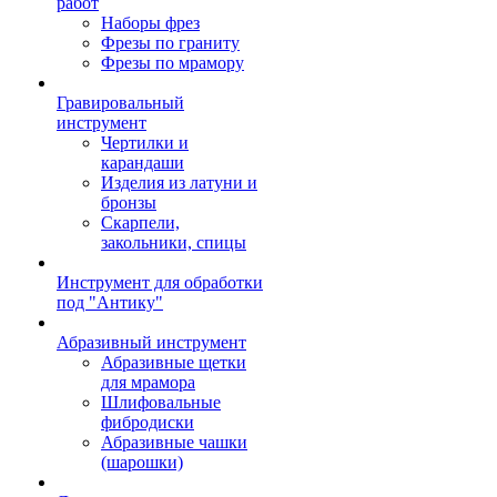
работ
Наборы фрез
Фрезы по граниту
Фрезы по мрамору
Гравировальный
инструмент
Чертилки и
карандаши
Изделия из латуни и
бронзы
Скарпели,
закольники, спицы
Инструмент для обработки
под "Антику"
Абразивный инструмент
Абразивные щетки
для мрамора
Шлифовальные
фибродиски
Абразивные чашки
(шарошки)