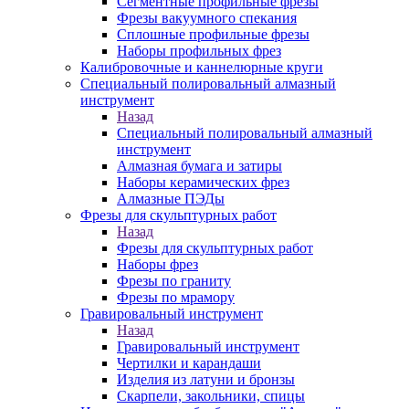
Сегментные профильные фрезы
Фрезы вакуумного спекания
Сплошные профильные фрезы
Наборы профильных фрез
Калибровочные и каннелюрные круги
Специальный полировальный алмазный
инструмент
Назад
Специальный полировальный алмазный
инструмент
Алмазная бумага и затиры
Наборы керамических фрез
Алмазные ПЭДы
Фрезы для скульптурных работ
Назад
Фрезы для скульптурных работ
Наборы фрез
Фрезы по граниту
Фрезы по мрамору
Гравировальный инструмент
Назад
Гравировальный инструмент
Чертилки и карандаши
Изделия из латуни и бронзы
Скарпели, закольники, спицы