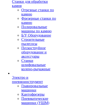
Станки для обработки
камня
Отрезные станки по
камню
Фрезерные станки по
камню
Полировальные
машины по камню
Б/У Оборудование
Строительные
пылесосы
Пескоструйное
оборудование и
аксессуары
Станки
шлифовальные
колено-рычажные
Электро и
пневмоинструмент
Гравировальные
машинки
Кантофрезеры
Пневматические
машинки (УШМ)