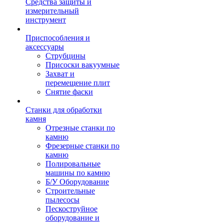
Средства защиты и
измерительный
инструмент
Приспособления и
аксессуары
Струбцины
Присоски вакуумные
Захват и
перемещение плит
Снятие фаски
Станки для обработки
камня
Отрезные станки по
камню
Фрезерные станки по
камню
Полировальные
машины по камню
Б/У Оборудование
Строительные
пылесосы
Пескоструйное
оборудование и